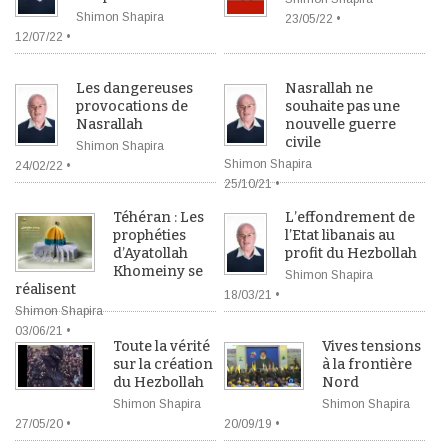
Shimon Shapira
23/05/22 •
12/07/22 •
Les dangereuses
Nasrallah ne
provocations de
souhaite pas une
Nasrallah
nouvelle guerre
civile
Shimon Shapira
Shimon Shapira
24/02/22 •
25/10/21 •
Téhéran : Les
L’effondrement de
prophéties
l’Etat libanais au
d’Ayatollah
profit du Hezbollah
Khomeiny se
Shimon Shapira
réalisent
18/03/21 •
Shimon Shapira
03/06/21 •
Toute la vérité
Vives tensions
sur la création
à la frontière
du Hezbollah
Nord
Shimon Shapira
Shimon Shapira
27/05/20 •
20/09/19 •