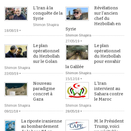
L’Iran à la
Révélations
conquête de la
sur l’ancien
Syrie
chef du
Hezbollah en
Shimon Shapira
Syrie
18/08/19 •
Shimon Shapira
27/05/19 •
Le plan
Le plan
opérationnel
opérationnel
du Hezbollah
du Hezbollah
sur le Golan
pour envahir
la Galilée
Shimon Shapira
Shimon Shapira
22/03/19 •
15/12/18 •
Nouveau
L’Iran
paradigme
intervient au
concret à
Sahara contre
Gaza
le Maroc
Shimon Shapira
Shimon Shapira
09/11/18 •
28/05/18 •
La riposte iranienne
M. le Président
au bombardement
Trump, voici