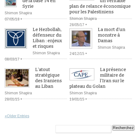
de la base T4 en
un véritable
Syrie
plan de relance économique
pour les Palestiniens
Shimon Shapira
Shimon Shapira
07/05/18 •
28/05/17 •
Le Hezbollah,
La mort d’un
défenseur du
monstre à
Liban : enjeux
Damas
et risques
Shimon Shapira
Shimon Shapira
24/12/15 •
08/03/17 •
L’atout
La présence
stratégique
militaire de
des Iraniens
l’Iran sur le
au Liban
plateau du Golan
Shimon Shapira
Shimon Shapira
28/01/15 •
19/01/15 •
«Older Entries
Recherche: