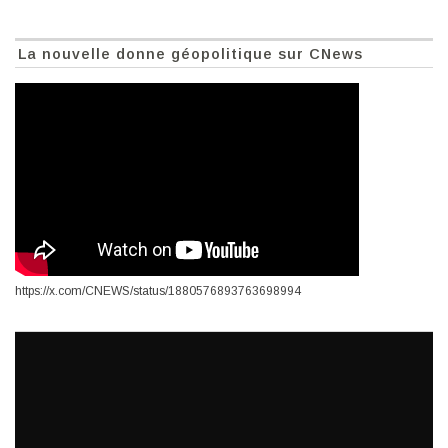
La nouvelle donne géopolitique sur CNews
https://x.com/CNEWS/status/1880576893763698994