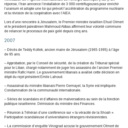
réponse, l’Iran annonce l’installation de 3 000 centrifugeuses pour enrichir
l’uranium et adopte une loi qui prévoit l’accélération du programme nucléaire
et la révision de la coopération avec l’AIEA.
Lors d’une rencontre à Jérusalem, le Premier ministre israélien Ehud Olmert
et le président palestinien Mahmoud Abbas affirment leur volonté commune
de relancer le processus de paix gelé depuis cinq ans.
2007
– Décès de Teddy Kollek, ancien maire de Jérusalem (1965-1995) à l’âge
de 95 ans.
– Approbation, par le Conseil de sécurité, de la création du Tribunal spécial
pour le Liban, chargé notamment de juger les assassins de l’ancien Premier
ministre Rafic Hariri. Le gouvernement libanais a avalisé cette décision en
dépit du rejet président Emile Lahoud.
– Assassinat du ministre libanais Pierre Gemayel, la Syrie est impliquée.
Condamnation de la communauté internationale.
– Séries de scandales et d’affaires de malversations au sein de la fonction
publique israélienne. Démission du ministre des Finances.
– Réunion à Téhéran d’une conférence sur « la véracité de la Shoah ».
Participation scandaleuse d’universitaires étrangers révisionnistes.
– La commission d’enquête Vinograd accuse le gouvernement Olmert de