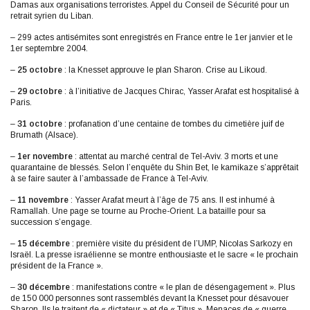
Damas aux organisations terroristes. Appel du Conseil de Sécurité pour un
retrait syrien du Liban.
– 299 actes antisémites sont enregistrés en France entre le 1er janvier et le
1er septembre 2004.
–
25 octobre
: la Knesset approuve le plan Sharon. Crise au Likoud.
–
29 octobre
: à l’initiative de Jacques Chirac, Yasser Arafat est hospitalisé à
Paris.
–
31 octobre
: profanation d’une centaine de tombes du cimetière juif de
Brumath (Alsace).
–
1er novembre
: attentat au marché central de Tel-Aviv. 3 morts et une
quarantaine de blessés. Selon l’enquête du Shin Bet, le kamikaze s’apprêtait
à se faire sauter à l’ambassade de France à Tel-Aviv.
–
11 novembre
: Yasser Arafat meurt à l’âge de 75 ans. Il est inhumé à
Ramallah. Une page se tourne au Proche-Orient. La bataille pour sa
succession s’engage.
–
15 décembre
: première visite du président de l’UMP, Nicolas Sarkozy en
Israël. La presse israélienne se montre enthousiaste et le sacre « le prochain
président de la France ».
–
30 décembre
: manifestations contre « le plan de désengagement ». Plus
de 150 000 personnes sont rassemblés devant la Knesset pour désavouer
Sharon. Ils le traitent de « dictateur » et de « Titus ». Menaces de « guerre