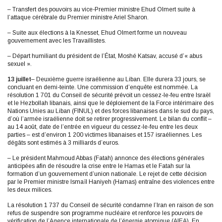
– Transfert des pouvoirs au vice-Premier ministre Ehud Olmert suite à
l’attaque cérébrale du Premier ministre Ariel Sharon.
– Suite aux élections à la Knesset, Ehud Olmert forme un nouveau
gouvernement avec les Travaillistes.
– Départ humiliant du président de l’État, Moshé Katsav, accusé d’« abus
sexuel ».
13 juillet
– Deuxième guerre israélienne au Liban. Elle durera 33 jours, se
concluant en demi-teinte. Une commission d’enquête est nommée. La
résolution 1 701 du Conseil de sécurité prévoit un cessez-le-feu entre Israël
et le Hezbollah libanais, ainsi que le déploiement de la Force intérimaire des
Nations Unies au Liban (FINUL) et des forces libanaises dans le sud du pays,
d’où l’armée israélienne doit se retirer progressivement. Le bilan du conflit –
au 14 août, date de l’entrée en vigueur du cessez-le-feu entre les deux
parties – est d’environ 1 200 victimes libanaises et 157 israéliennes. Les
dégâts sont estimés à 3 milliards d’euros.
– Le président Mahmoud Abbas (Fatah) annonce des élections générales
anticipées afin de résoudre la crise entre le Hamas et le Fatah sur la
formation d’un gouvernement d’union nationale. Le rejet de cette décision
par le Premier ministre Ismaïl Haniyeh (Hamas) entraîne des violences entre
les deux milices.
La résolution 1 737 du Conseil de sécurité condamne l’Iran en raison de son
refus de suspendre son programme nucléaire et renforce les pouvoirs de
vérification de l’Agence internationale de l’énergie atomique (AIEA). En