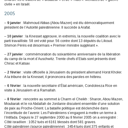
civile » en Israël.
2005
–
9 janvier
: Mahmoud Abbas (Abou Mazen) est élu démocratiquement
président de l’Autorité palestinienne. Il succède à Arafat.
–
10 janvier
: la Knesset approuve, in extremis, la nouvelle coalition avec le
parti travailliste. 58 ont voté pour. 56 contre dont 13 députés du Likoud.
Shimon Pérès est désormais « Premier ministre suppléant ».
–
27 janvier
: commémoration du soixantième anniversaire de la libération
du camp de la mort d’Auschwitz. Trente chefs d’Etats sont présents dont
Chirac et Katsav.
–
2 février
: visite officielle à Jérusalem du président allemand Horst Kholer.
A la tribune de la Knesset, il prononcera des paroles en hébreu.
–
6 février
: la nouvelle secrétaire d’État américain, Condoleeza Rice en
visite à Jérusalem et à Ramallah.
–
8 février
: rencontre au sommet à Charm el Cheikh : Sharon, Abou Mazen,
Moubarak et le roi Abdallah de Jordanie discutent ensemble d’une solution
de paix au Proche-Orient. La bataille politique est déclenchée dans
l’incertitude de l’avenir. Les Palestiniens s’engagent à mettre un terme à
l’Intifada. Depuis le 27 septembre 2000 au 8 février 2005 on a enregistré :
Côté israélien : 1052 tués et 6161 blessés dont 581 graves.
Côté palestinien (source palestinienne) : 3454 tués dont 375 enfants et