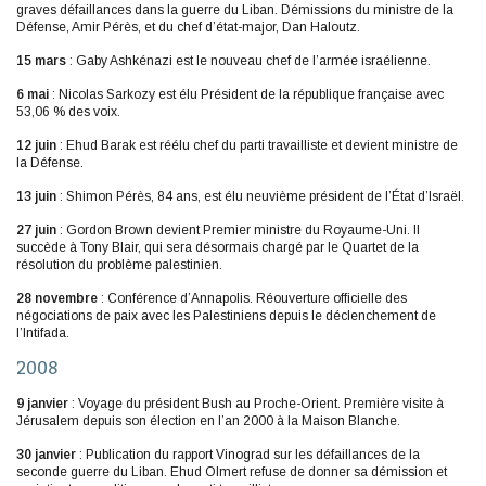
graves défaillances dans la guerre du Liban. Démissions du ministre de la
Défense, Amir Pérès, et du chef d’état-major, Dan Haloutz.
15 mars
: Gaby Ashkénazi est le nouveau chef de l’armée israélienne.
6 mai
: Nicolas Sarkozy est élu Président de la république française avec
53,06 % des voix.
12 juin
: Ehud Barak est réélu chef du parti travailliste et devient ministre de
la Défense.
13 juin
: Shimon Pérès, 84 ans, est élu neuvième président de l’État d’Israël.
27 juin
: Gordon Brown devient Premier ministre du Royaume-Uni. Il
succède à Tony Blair, qui sera désormais chargé par le Quartet de la
résolution du problème palestinien.
28 novembre
: Conférence d’Annapolis. Réouverture officielle des
négociations de paix avec les Palestiniens depuis le déclenchement de
l’Intifada.
2008
9 janvier
: Voyage du président Bush au Proche-Orient. Première visite à
Jérusalem depuis son élection en l’an 2000 à la Maison Blanche.
30 janvier
: Publication du rapport Vinograd sur les défaillances de la
seconde guerre du Liban. Ehud Olmert refuse de donner sa démission et