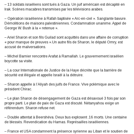
– 13 soldats israéliens sont tués à Gaza. Un juif américain est décapité en
Irak. Scènes macabres transmises par les télévisions arabes.
– Opération israélienne à Rafah baptisée « Arc-en-ciel ». Sanglante bavure.
Démolitions de maisons palestiniennes. Condamnation unanime. Appel de
George W. Bush à la « retenue ».
– Ariel Sharon et son fils Guilad sont acquittés dans une affaire de corruption
« pour manque de preuves ».Un autre fils de Sharon, le député Omry, est
accusé de malversations.
– Michel Barnier rencontre Arafat à Ramallah. Le gouvernement israélien
boycotte sa visite.
– La cour Internationale de Justice de la Haye décrète que la barrière de
sécurité est illégale et appelle Israël à la détruire.
– Sharon appelle à l’Aliyah des juifs de France. Vive polémique avec le
président Chirac.
– Le plan Sharon de désengagement de Gaza est désavoué 3 fois par son
propre parti. Le plan de paix de Gaza est discuté. Nétanyahou exige un
référendum. Sharon refuse net.
– Double attentat à Beershéva. Deux bus explosent .16 morts. Une centaine
de blessés. Revendication du Hamas. Représailles israéliennes.
– France et USA condamnent la présence syrienne au Liban et le soutien de