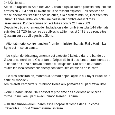
24823 blessés.
Selon un rapport du Shin Bet, 365 « chahid »(suicidaires palestiniens) ont été
arrêtés en 2004 dont 13 avant qu’ils se fassent exploser. Les services de
renseignements israéliens ont déjoués, à la dernière minute, 159 attentats.
Durant l’année 2004, on note une baisse du nombre des victimes
israéliennes. 117 personnes ont été tuées contre 214 en 2003.
Depuis le déclenchement de l’Intifada on a dénombré au total 144 attentats
suicides. 13 720 tirs contre des cibles israéliennes et 543 tirs de roquettes
Qassam sur des villages israéliens.
– Attentat mortel contre l’ancien Premier ministre libanais, Rafic Hariri. La
Syrie est mise en cause.
– Le « plan de désengagement » est exécuté à la lettre dans la bande de
Gaza et au nord de la Cisjordanie. Départ définitif des forces israéliennes de
la bande de Gaza après 38 années d’occupation. Sur ordre de Sharon,
toutes les localités israéliennes y sont détruites et rasées de la carte.
– Le président iranien, Mahmoud Ahmadinejad, appelle à « rayer Israël de la
carte du monde ».
Amir Peretz l’emporte sur Shimon Pérès aux primaires du parti travailliste.
– Ariel Sharon dissout la Knesset et proclame des élections anticipées. Il
forme un nouveau parti avec Shimon Pérès : Kadima.
–
18 décembre
– Ariel Sharon est à l’hôpital et plonge dans un coma
irréversible. Ehoud Olmert assure l’intérim.