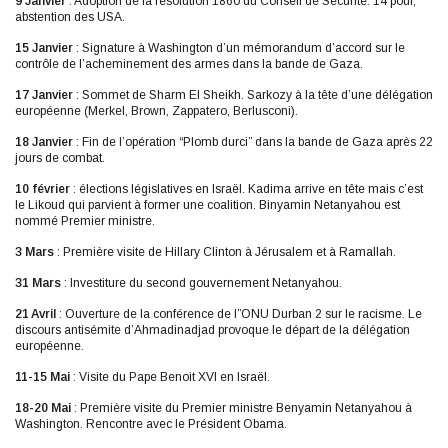
9 Janvier
: Adoption de la résolution 1860 du Conseil de Sécurité. 14 pour,
abstention des USA.
15 Janvier
: Signature à Washington d’un mémorandum d’accord sur le
contrôle de l’acheminement des armes dans la bande de Gaza.
17 Janvier
: Sommet de Sharm El Sheikh. Sarkozy à la tête d’une délégation
européenne (Merkel, Brown, Zappatero, Berlusconi).
18 Janvier
: Fin de l’opération “Plomb durci” dans la bande de Gaza après 22
jours de combat.
10 février
: élections législatives en Israël. Kadima arrive en tête mais c’est
le Likoud qui parvient à former une coalition. Binyamin Netanyahou est
nommé Premier ministre.
3 Mars
: Première visite de Hillary Clinton à Jérusalem et à Ramallah.
31 Mars
: Investiture du second gouvernement Netanyahou.
21 Avril
: Ouverture de la conférence de l”ONU Durban 2 sur le racisme. Le
discours antisémite d’Ahmadinadjad provoque le départ de la délégation
européenne.
11-15 Mai
: Visite du Pape Benoit XVI en Israël.
18-20 Mai
: Première visite du Premier ministre Benyamin Netanyahou à
Washington. Rencontre avec le Président Obama.