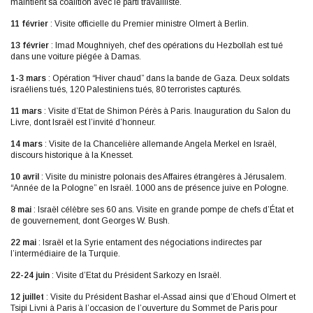
maintient sa coalition avec le parti travailliste.
11 février
: Visite officielle du Premier ministre Olmert à Berlin.
13 février
: Imad Moughniyeh, chef des opérations du Hezbollah est tué
dans une voiture piégée à Damas.
1-3 mars
: Opération “Hiver chaud” dans la bande de Gaza. Deux soldats
israéliens tués, 120 Palestiniens tués, 80 terroristes capturés.
11 mars
: Visite d’Etat de Shimon Pérès à Paris. Inauguration du Salon du
Livre, dont Israël est l’invité d’honneur.
14 mars
: Visite de la Chancelière allemande Angela Merkel en Israël,
discours historique à la Knesset.
10 avril
: Visite du ministre polonais des Affaires étrangères à Jérusalem.
“Année de la Pologne” en Israël. 1000 ans de présence juive en Pologne.
8 mai
: Israël célèbre ses 60 ans. Visite en grande pompe de chefs d’État et
de gouvernement, dont Georges W. Bush.
22 mai
: Israël et la Syrie entament des négociations indirectes par
l’intermédiaire de la Turquie.
22-24 juin
: Visite d’Etat du Président Sarkozy en Israël.
12 juillet
: Visite du Président Bashar el-Assad ainsi que d’Ehoud Olmert et
Tsipi Livni à Paris à l’occasion de l’ouverture du Sommet de Paris pour