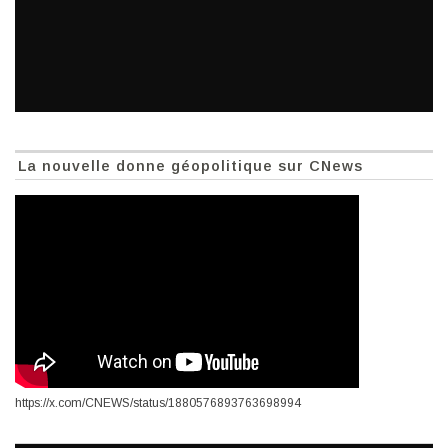
La nouvelle donne géopolitique sur CNews
https://x.com/CNEWS/status/1880576893763698994