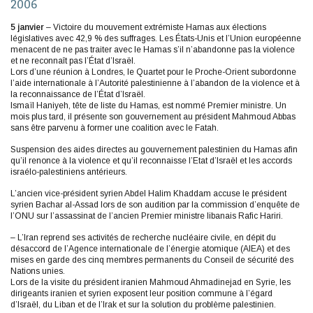
2006
5 janvier
– Victoire du mouvement extrémiste Hamas aux élections
législatives avec 42,9 % des suffrages. Les États-Unis et l’Union européenne
menacent de ne pas traiter avec le Hamas s’il n’abandonne pas la violence
et ne reconnaît pas l’État d’Israël.
Lors d’une réunion à Londres, le Quartet pour le Proche-Orient subordonne
l’aide internationale à l’Autorité palestinienne à l’abandon de la violence et à
la reconnaissance de l’État d’Israël.
Ismaïl Haniyeh, tête de liste du Hamas, est nommé Premier ministre. Un
mois plus tard, il présente son gouvernement au président Mahmoud Abbas
sans être parvenu à former une coalition avec le Fatah.
Suspension des aides directes au gouvernement palestinien du Hamas afin
qu’il renonce à la violence et qu’il reconnaisse l’Etat d’Israël et les accords
israélo-palestiniens antérieurs.
L’ancien vice-président syrien Abdel Halim Khaddam accuse le président
syrien Bachar al-Assad lors de son audition par la commission d’enquête de
l’ONU sur l’assassinat de l’ancien Premier ministre libanais Rafic Hariri.
– L’Iran reprend ses activités de recherche nucléaire civile, en dépit du
désaccord de l’Agence internationale de l’énergie atomique (AIEA) et des
mises en garde des cinq membres permanents du Conseil de sécurité des
Nations unies.
Lors de la visite du président iranien Mahmoud Ahmadinejad en Syrie, les
dirigeants iranien et syrien exposent leur position commune à l’égard
d’Israël, du Liban et de l’Irak et sur la solution du problème palestinien.