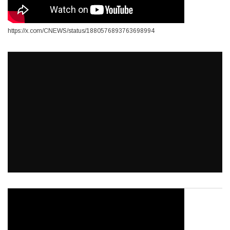
https://x.com/CNEWS/status/1880576893763698994