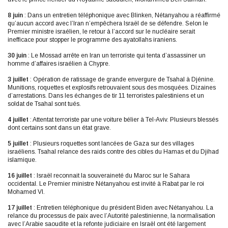
8 juin
: Dans un entretien téléphonique avec Blinken, Nétanyahou a réaffirmé
qu’aucun accord avec l’Iran n’empêchera Israël de se défendre. Selon le
Premier ministre israélien, le retour à l’accord sur le nucléaire serait
inefficace pour stopper le programme des ayatollahs iraniens.
30 juin
: Le Mossad arrête en Iran un terroriste qui tenta d’assassiner un
homme d’affaires israélien à Chypre.
3 juillet
: Opération de ratissage de grande envergure de Tsahal à Djénine.
Munitions, roquettes et explosifs retrouvaient sous des mosquées. Dizaines
d’arrestations. Dans les échanges de tir 11 terroristes palestiniens et un
soldat de Tsahal sont tués.
4 juillet
: Attentat terroriste par une voiture bélier à Tel-Aviv. Plusieurs blessés
dont certains sont dans un état grave.
5 juillet
: Plusieurs roquettes sont lancées de Gaza sur des villages
israéliens. Tsahal relance des raids contre des cibles du Hamas et du Djihad
islamique.
16 juillet
: Israël reconnait la souveraineté du Maroc sur le Sahara
occidental. Le Premier ministre Nétanyahou est invité à Rabat par le roi
Mohamed VI.
17 juillet
: Entretien téléphonique du président Biden avec Nétanyahou. La
relance du processus de paix avec l’Autorité palestinienne, la normalisation
avec l’Arabie saoudite et la refonte judiciaire en Israël ont été largement