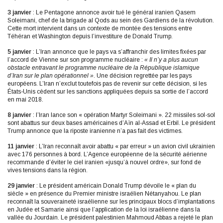
3 janvier
: Le Pentagone annonce avoir tué le général iranien Qasem
Soleimani, chef de la brigade al Qods au sein des Gardiens de la révolution.
Cette mort intervient dans un contexte de montée des tensions entre
Téhéran et Washington depuis l’investiture de Donald Trump.
5 janvier
: L’Iran annonce que le pays va s’affranchir des limites fixées par
l’accord de Vienne sur son programme nucléaire :
« Il n’y a plus aucun
obstacle entravant le programme nucléaire de la République islamique
d’Iran sur le plan opérationnel »
. Une décision regrettée par les pays
européens. L’Iran n’exclut toutefois pas de revenir sur cette décision, si les
États-Unis cèdent sur les sanctions appliquées depuis sa sortie de l’accord
en mai 2018.
8
janvier
: l’Iran lance son « opération Martyr Soleimani ». 22 missiles sol-sol
sont abattus sur deux bases américaines d’Aïn al-Assad et Erbil. Le président
Trump annonce que la riposte iranienne n’a pas fait des victimes.
11 janvier
: L’Iran reconnaît avoir abattu « par erreur » un avion civil ukrainien
avec 176 personnes à bord. L’Agence européenne de la sécurité aérienne
recommande d’éviter le ciel iranien «jusqu’à nouvel ordre», sur fond de
vives tensions dans la région.
29 janvier
: Le président américain Donald Trump dévoile le « plan du
siècle » en présence du Premier ministre israélien Nétanyahou. Le plan
reconnaît la souveraineté israélienne sur les principaux blocs d’implantations
en Judée et Samarie ainsi que l’application de la loi israélienne dans la
vallée du Jourdain. Le président palestinien Mahmoud Abbas a rejeté le plan