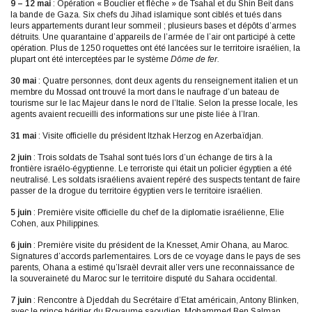
9 – 12 mai
: Opération « Bouclier et flèche » de Tsahal et du Shin Beit dans
la bande de Gaza. Six chefs du Jihad islamique sont ciblés et tués dans
leurs appartements durant leur sommeil ; plusieurs bases et dépôts d’armes
détruits. Une quarantaine d’appareils de l’armée de l’air ont participé à cette
opération. Plus de 1250 roquettes ont été lancées sur le territoire israélien, la
plupart ont été interceptées par le système
Dôme de fer.
30 mai
: Quatre personnes, dont deux agents du renseignement italien et un
membre du Mossad ont trouvé la mort dans le naufrage d’un bateau de
tourisme sur le lac Majeur dans le nord de l’Italie. Selon la presse locale, les
agents avaient recueilli des informations sur une piste liée à l’Iran.
31 mai
: Visite officielle du président Itzhak Herzog en Azerbaïdjan.
2 juin
: Trois soldats de Tsahal sont tués lors d’un échange de tirs à la
frontière israélo-égyptienne. Le terroriste qui était un policier égyptien a été
neutralisé. Les soldats israéliens avaient repéré des suspects tentant de faire
passer de la drogue du territoire égyptien vers le territoire israélien.
5 juin
: Première visite officielle du chef de la diplomatie israélienne, Elie
Cohen, aux Philippines.
6 juin
: Première visite du président de la Knesset, Amir Ohana, au Maroc.
Signatures d’accords parlementaires. Lors de ce voyage dans le pays de ses
parents, Ohana a estimé qu’Israël devrait aller vers une reconnaissance de
la souveraineté du Maroc sur le territoire disputé du Sahara occidental.
7 juin
: Rencontre à Djeddah du Secrétaire d’Etat américain, Antony Blinken,
avec le prince héritier du Royaume saoudien, Mohammed Ben Salman.