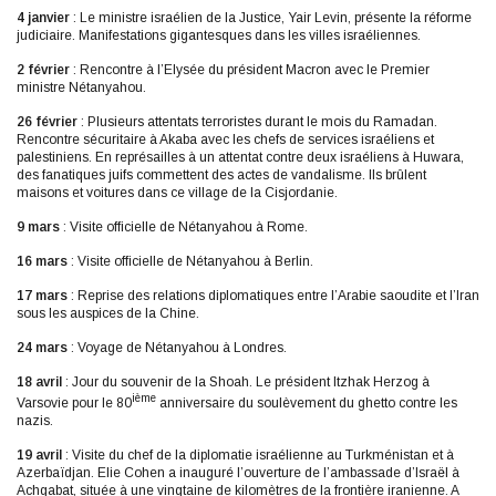
4 janvier
: Le ministre israélien de la Justice, Yair Levin, présente la réforme
judiciaire. Manifestations gigantesques dans les villes israéliennes.
2 février
: Rencontre à l’Elysée du président Macron avec le Premier
ministre Nétanyahou.
26 février
: Plusieurs attentats terroristes durant le mois du Ramadan.
Rencontre sécuritaire à Akaba avec les chefs de services israéliens et
palestiniens. En représailles à un attentat contre deux israéliens à Huwara,
des fanatiques juifs commettent des actes de vandalisme. Ils brûlent
maisons et voitures dans ce village de la Cisjordanie.
9 mars
: Visite officielle de Nétanyahou à Rome.
16 mars
: Visite officielle de Nétanyahou à Berlin.
17 mars
: Reprise des relations diplomatiques entre l’Arabie saoudite et l’Iran
sous les auspices de la Chine.
24 mars
: Voyage de Nétanyahou à Londres.
18 avril
: Jour du souvenir de la Shoah. Le président Itzhak Herzog à
ième
Varsovie pour le 80
anniversaire du soulèvement du ghetto contre les
nazis.
19 avril
: Visite du chef de la diplomatie israélienne au Turkménistan et à
Azerbaïdjan. Elie Cohen a inauguré l’ouverture de l’ambassade d’Israël à
Achgabat, située à une vingtaine de kilomètres de la frontière iranienne. A