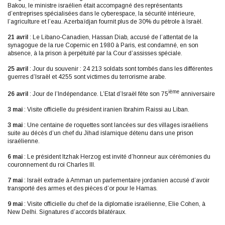
Bakou, le ministre israélien était accompagné des représentants
d’entreprises spécialisées dans le cyberespace, la sécurité intérieure,
l’agriculture et l’eau. Azerbaïdjan fournit plus de 30% du pétrole à Israël.
21 avril
: Le Libano-Canadien, Hassan Diab, accusé de l’attentat de la
synagogue de la rue Copernic en 1980 à Paris, est condamné, en son
absence, à la prison à perpétuité par la Cour d’assisses spéciale.
25 avril
: Jour du souvenir : 24 213 soldats sont tombés dans les différentes
guerres d’Israël et 4255 sont victimes du terrorisme arabe.
ième
26 avril
: Jour de l’Indépendance. L’Etat d’Israël fête son 75
anniversaire
3 mai
: Visite officielle du président iranien Ibrahim Raissi au Liban.
3 mai
: Une centaine de roquettes sont lancées sur des villages israéliens
suite au décès d’un chef du Jihad islamique détenu dans une prison
israélienne.
6 mai
: Le président Itzhak Herzog est invité d’honneur aux cérémonies du
couronnement du roi Charles III.
7 mai
: Israël extrade à Amman un parlementaire jordanien accusé d’avoir
transporté des armes et des pièces d’or pour le Hamas.
9 mai
: Visite officielle du chef de la diplomatie israélienne, Elie Cohen, à
New Delhi. Signatures d’accords bilatéraux.