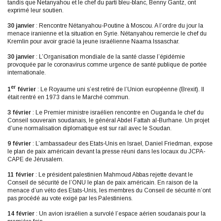
tandis que Netanyahou et le chef du parti bleu-blanc, Benny Gantz, ont
exprimé leur soutien.
30 janvier
: Rencontre Nétanyahou-Poutine à Moscou. A l’ordre du jour la
menace iranienne et la situation en Syrie. Nétanyahou remercie le chef du
Kremlin pour avoir gracié la jeune israélienne Naama Issaschar.
30 janvier
: L’Organisation mondiale de la santé classe l’épidémie
provoquée par le coronavirus comme urgence de santé publique de portée
internationale.
er
1
février
: Le Royaume uni s’est retiré de l’Union européenne (Brexit). Il
était rentré en 1973 dans le Marché commun.
3 février
: Le Premier ministre israélien rencontre en Ouganda le chef du
Conseil souverain soudanais, le général Abdel Fattah al-Burhane. Un projet
d’une normalisation diplomatique est sur rail avec le Soudan.
9 février
: L’ambassadeur des Etats-Unis en Israel, Daniel Friedman, expose
le plan de paix américain devant la presse réuni dans les locaux du JCPA-
CAPE de Jérusalem.
11 février
: Le président palestinien Mahmoud Abbas rejette devant le
Conseil de sécurité de l’ONU le plan de paix américain. En raison de la
menace d’un véto des Etats-Unis, les membres du Conseil de sécurité n’ont
pas procédé au vote exigé par les Palestiniens.
14 février
: Un avion israélien a survolé l’espace aérien soudanais pour la