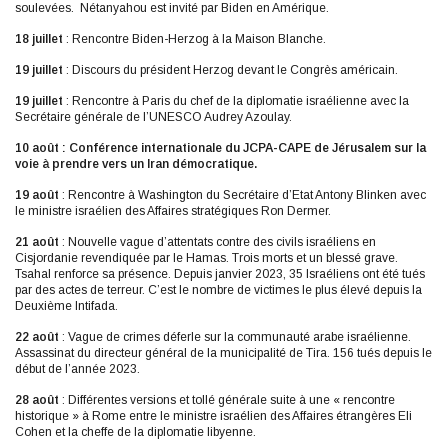
soulevées. Nétanyahou est invité par Biden en Amérique.
18 juillet
: Rencontre Biden-Herzog à la Maison Blanche.
19 juillet
: Discours du président Herzog devant le Congrès américain.
19 juillet
: Rencontre à Paris du chef de la diplomatie israélienne avec la
Secrétaire générale de l’UNESCO Audrey Azoulay.
10 août : Conférence internationale du JCPA-CAPE de Jérusalem sur la
voie à prendre vers un Iran démocratique.
19 août
: Rencontre à Washington du Secrétaire d’Etat Antony Blinken avec
le ministre israélien des Affaires stratégiques Ron Dermer.
21 août
: Nouvelle vague d’attentats contre des civils israéliens en
Cisjordanie revendiquée par le Hamas. Trois morts et un blessé grave.
Tsahal renforce sa présence. Depuis janvier 2023, 35 Israéliens ont été tués
par des actes de terreur. C’est le nombre de victimes le plus élevé depuis la
Deuxième Intifada.
22 août
: Vague de crimes déferle sur la communauté arabe israélienne.
Assassinat du directeur général de la municipalité de Tira. 156 tués depuis le
début de l’année 2023.
28 août
: Différentes versions et tollé générale suite à une « rencontre
historique » à Rome entre le ministre israélien des Affaires étrangères Eli
Cohen et la cheffe de la diplomatie libyenne.