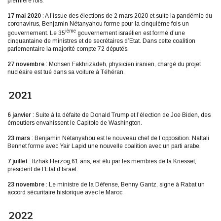
première fois.
17 mai 2020
: A l’issue des élections de 2 mars 2020 et suite la pandémie du
coronavirus, Benjamin Nétanyahou forme pour la cinquième fois un
ième
gouvernement. Le 35
gouvernement israélien est formé d’une
cinquantaine de ministres et de secrétaires d’Etat. Dans cette coalition
parlementaire la majorité compte 72 députés.
27 novembre
: Mohsen Fakhrizadeh, physicien iranien, chargé du projet
nucléaire est tué dans sa voiture à Téhéran.
2021
6 janvier
: Suite à la défaite de Donald Trump et l’élection de Joe Biden, des
émeutiers envahissent le Capitole de Washington.
23 mars
: Benjamin Nétanyahou est le nouveau chef de l’opposition. Naftali
Bennet forme avec Yair Lapid une nouvelle coalition avec un parti arabe.
7 juillet
: Itzhak Herzog,61 ans, est élu par les membres de la Knesset,
président de l’Etat d’Israël.
23 novembre
: Le ministre de la Défense, Benny Gantz, signe à Rabat un
accord sécuritaire historique avec le Maroc.
2022