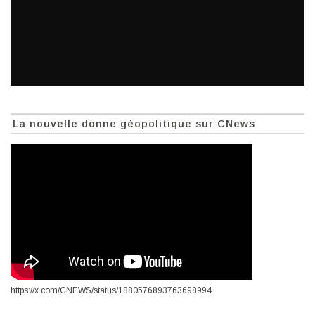
La nouvelle donne géopolitique sur CNews
https://x.com/CNEWS/status/1880576893763698994