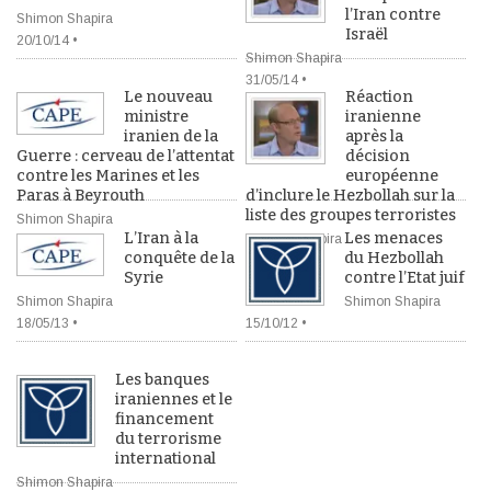
l’Iran contre
Shimon Shapira
Israël
20/10/14 •
Shimon Shapira
31/05/14 •
Le nouveau
Réaction
ministre
iranienne
iranien de la
après la
Guerre : cerveau de l’attentat
décision
contre les Marines et les
européenne
Paras à Beyrouth
d’inclure le Hezbollah sur la
liste des groupes terroristes
Shimon Shapira
L’Iran à la
Les menaces
Shimon Shapira
14/08/13 •
conquête de la
du Hezbollah
31/07/13 •
Syrie
contre l’Etat juif
Shimon Shapira
Shimon Shapira
18/05/13 •
15/10/12 •
Les banques
iraniennes et le
financement
du terrorisme
international
Shimon Shapira