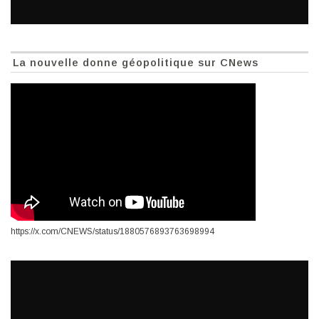
La nouvelle donne géopolitique sur CNews
https://x.com/CNEWS/status/1880576893763698994