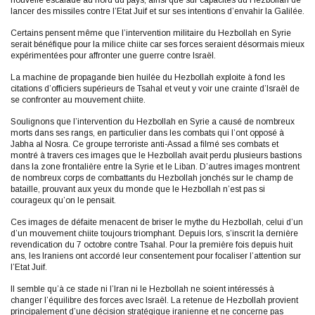
nouvelle escalade au nord du pays, ainsi que sur capacités du Hezbollah de
lancer des missiles contre l’Etat Juif et sur ses intentions d’envahir la Galilée.
Certains pensent même que l’intervention militaire du Hezbollah en Syrie
serait bénéfique pour la milice chiite car ses forces seraient désormais mieux
expérimentées pour affronter une guerre contre Israël.
La machine de propagande bien huilée du Hezbollah exploite à fond les
citations d’officiers supérieurs de Tsahal et veut y voir une crainte d’Israël de
se confronter au mouvement chiite.
Soulignons que l’intervention du Hezbollah en Syrie a causé de nombreux
morts dans ses rangs, en particulier dans les combats qui l’ont opposé à
Jabha al Nosra. Ce groupe terroriste anti-Assad a filmé ses combats et
montré à travers ces images que le Hezbollah avait perdu plusieurs bastions
dans la zone frontalière entre la Syrie et le Liban. D’autres images montrent
de nombreux corps de combattants du Hezbollah jonchés sur le champ de
bataille, prouvant aux yeux du monde que le Hezbollah n’est pas si
courageux qu’on le pensait.
Ces images de défaite menacent de briser le mythe du Hezbollah, celui d’un
d’un mouvement chiite toujours triomphant. Depuis lors, s’inscrit la dernière
revendication du 7 octobre contre Tsahal. Pour la première fois depuis huit
ans, les Iraniens ont accordé leur consentement pour focaliser l’attention sur
l’Etat Juif.
Il semble qu’à ce stade ni l’Iran ni le Hezbollah ne soient intéressés à
changer l’équilibre des forces avec Israël. La retenue de Hezbollah provient
principalement d’une décision stratégique iranienne et ne concerne pas