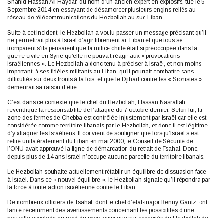
Shahid Hassan Ali Haydar, du nom d’un ancien expert en explosifs, tué le 5
Septembre 2014 en essayant de désamorcer plusieurs engins reliés au
réseau de télécommunications du Hezbollah au sud Liban.
Suite à cet incident, le Hezbollah a voulu passer un message précisant qu’il
ne permettrait plus à Israël d’agir librement au Liban et que tous se
trompaient s’ils pensaient que la milice chiite était si préoccupée dans la
guerre civile en Syrie qu’elle ne pouvait réagir aux « provocations
israéliennes ». Le Hezbollah a donc tenu à préciser à Israël, et non moins
important, à ses fidèles militants au Liban, qu’il pourrait combattre sans
difficultés sur deux fronts à la fois, et que le Djihad contre les « Sionistes »
demeurait sa raison d’être.
C’est dans ce contexte que le chef du Hezbollah, Hassan Nasrallah,
revendique la responsabilité de l’attaque du 7 octobre dernier. Selon lui, la
zone des fermes de Chebba est contrôlée injustement par Israël car elle est
considérée comme territoire libanais par le Hezbollah, et donc il est légitime
d’y attaquer les Israéliens. Il convient de souligner que lorsqu’Israël s’est
retiré unilatéralement du Liban en mai 2000, le Conseil de Sécurité de
l’ONU avait approuvé la ligne de démarcation du retrait de Tsahal. Donc,
depuis plus de 14 ans Israël n’occupe aucune parcelle du territoire libanais.
Le Hezbollah souhaite actuellement rétablir un équilibre de dissuasion face
à Israël. Dans ce « nouvel équilibre », le Hezbollah signale qu’il répondra par
la force à toute action israélienne contre le Liban.
De nombreux officiers de Tsahal, dont le chef d’état-major Benny Gantz, ont
lancé récemment des avertissements concernant les possibilités d’une