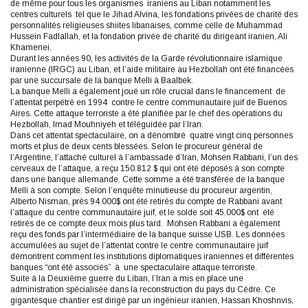
de même pour tous les organismes iraniens au Liban notamment les
centres culturels tel que le Jihad Alvina, les fondations privées de charité des
personnalités religieuses shiites libanaises, comme celle de Muhammad
Hussein Fadlallah, et la fondation privée de charité du dirigeant iranien, Ali
Khamenei.
Durant les années 90, les activités de la Garde révolutionnaire islamique
iranienne (IRGC) au Liban, et l’aide militaire au Hezbollah ont été financées
par une succursale de la banque Melli à Baalbek.
La banque Melli a également joué un rôle crucial dans le financement de
l’attentat perpétré en 1994 contre le centre communautaire juif de Buenos
Aires. Cette attaque terroriste a été planifiée par le chef des opérations du
Hezbollah, Imad Mouhniyeh et téléguidée par l’Iran.
Dans cet attentat spectaculaire, on a dénombré quatre vingt cinq personnes
morts et plus de deux cents blessées. Selon le procureur général de
l’Argentine, l’attaché culturel à l’ambassade d’Iran, Mohsen Rabbani, l’un des
cerveaux de l’attaque, a reçu 150.812 $ qui ont été déposés à son compte
dans une banque allemande. Cette somme a été transférée de la banque
Melli à son compte. Selon l’enquête minutieuse du procureur argentin,
Alberto Nisman, près 94.000$ ont été retirés du compte de Rabbani avant
l’attaque du centre communautaire juif, et le solde soit 45.000$ ont été
retirés de ce compte deux mois plus tard. Mohsen Rabbani a également
reçu des fonds par l’intermédiaire de la banque suisse USB. Les données
accumulées au sujet de l’attentat contre le centre communautaire juif
démontrent comment les institutions diplomatiques iraniennes et différentes
banques “ont été associés” à une spectaculaire attaque terroriste.
Suite à la Deuxième guerre du Liban, l’Iran a mis en place une
administration spécialisée dans la reconstruction du pays du Cèdre. Ce
gigantesque chantier est dirigé par un ingénieur iranien, Hassan Khoshnvis,