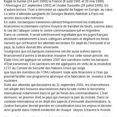
frappé la Suisse (24 avril 1990) la France (8 août 1991 et 28 mai 1996)
l’Allemagne (17 septembre 1992) et l’Arabie Saoudite (26 juillet 1996). En
d’autres termes, l’Iran a démontré sa capacité de frapper en Europe, au cœur.
La série d’attentats sanglants de Georges Ibrahim Abdellah à Paris est
ancrée dans notre mémoire.
En outre, les banques iraniennes utilisent fréquemment les institutions
financières occidentales comme moyens de transfert de fonds, comme dans
le cas de l’attaque contre le centre communautaire juif en Argentine.
Dans ce contexte, Il serait extrêmement regrettable que les juges français
décident contrairement à leurs collègues américains et dégèlent les fonds
iraniens qui ont financé les attentats terroristes. En dépit de l’immunité d’un
pays, la Justice devrait être universelle.
Soulignons que les banques iraniennes ont été aussi actives dans le
financement d’armes à destruction massive. Pour cette raison précise, les
Etats-Unis ont appliqué en octobre 2007 des sanctions contre les banques
d’Etat iraniennes. Ces sanctions ont été appliquées en vertu de la résolution
1737 du Conseil de Sécurité des Nations Unies qui exige
que tous les membres de l’ONU refusent toute aide financière à l’Iran qui
pourrait faciliter son programme atomique et la fabrication de missiles à tête
nucléaire.
Suite aux attentats spectaculaires du 11 septembre 2001, les chancelleries
ont adopté des mesures draconiennes dans la lutte contre le terrorisme
international notamment dans le gel de fonds des commanditaires. L’Iran
demeure, en premier chef, le pays qui menace la paix du monde. Dans ce
contexte international et en dépit des aspects d’immunité discriminatoire, la
Justice française devrait prendre en considération tous les enjeux et décider
avec gravité dans l’intérêt existentiel de chaque citoyen à travers le monde.