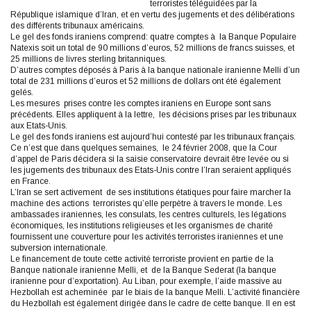
terroristes téléguidées par la
République islamique d’Iran, et en vertu des jugements et des délibérations
des différents tribunaux américains.
Le gel des fonds iraniens comprend: quatre comptes à la Banque Populaire
Natexis soit un total de 90 millions d’euros, 52 millions de francs suisses, et
25 millions de livres sterling britanniques.
D’autres comptes déposés à Paris à la banque nationale iranienne Melli d’un
total de 231 millions d’euros et 52 millions de dollars ont été également
gelés.
Les mesures prises contre les comptes iraniens en Europe sont sans
précédents. Elles appliquent à la lettre, les décisions prises par les tribunaux
aux Etats-Unis.
Le gel des fonds iraniens est aujourd’hui contesté par les tribunaux français.
Ce n’est que dans quelques semaines, le 24 février 2008, que la Cour
d’appel de Paris décidera si la saisie conservatoire devrait être levée ou si
les jugements des tribunaux des Etats-Unis contre l’Iran seraient appliqués
en France.
L’Iran se sert activement de ses institutions étatiques pour faire marcher la
machine des actions terroristes qu’elle perpètre à travers le monde. Les
ambassades iraniennes, les consulats, les centres culturels, les légations
économiques, les institutions religieuses et les organismes de charité
fournissent une couverture pour les activités terroristes iraniennes et une
subversion internationale.
Le financement de toute cette activité terroriste provient en partie de la
Banque nationale iranienne Melli, et de la Banque Sederat (la banque
iranienne pour d’exportation). Au Liban, pour exemple, l’aide massive au
Hezbollah est acheminée par le biais de la banque Melli. L’activité financière
du Hezbollah est également dirigée dans le cadre de cette banque. Il en est