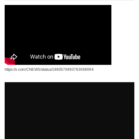
https://x.com/CNEWS/status/1880576893763698994