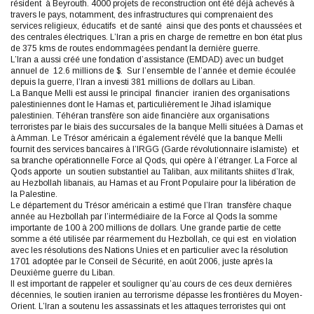
résident à Beyrouth. 4000 projets de reconstruction ont été déjà achevés à
travers le pays, notamment, des infrastructures qui comprenaient des
services religieux, éducatifs et de santé ainsi que des ponts et chaussées et
des centrales électriques. L’Iran a pris en charge de remettre en bon état plus
de 375 kms de routes endommagées pendant la dernière guerre.
L’Iran a aussi créé une fondation d’assistance (EMDAD) avec un budget
annuel de 12.6 millions de $. Sur l’ensemble de l’année et demie écoulée
depuis la guerre, l’Iran a investi 381 millions de dollars au Liban.
La Banque Melli est aussi le principal financier iranien des organisations
palestiniennes dont le Hamas et, particulièrement le Jihad islamique
palestinien. Téhéran transfère son aide financière aux organisations
terroristes par le biais des succursales de la banque Melli situées à Damas et
à Amman. Le Trésor américain a également révélé que la banque Melli
fournit des services bancaires à l’IRGG (Garde révolutionnaire islamiste) et
sa branche opérationnelle Force al Qods, qui opère à l’étranger. La Force al
Qods apporte un soutien substantiel au Taliban, aux militants shiites d’Irak,
au Hezbollah libanais, au Hamas et au Front Populaire pour la libération de
la Palestine.
Le département du Trésor américain a estimé que l’Iran transfère chaque
année au Hezbollah par l’intermédiaire de la Force al Qods la somme
importante de 100 à 200 millions de dollars. Une grande partie de cette
somme a été utilisée par réarmement du Hezbollah, ce qui est en violation
avec les résolutions des Nations Unies et en particulier avec la résolution
1701 adoptée par le Conseil de Sécurité, en août 2006, juste après la
Deuxième guerre du Liban.
Il est important de rappeler et souligner qu’au cours de ces deux dernières
décennies, le soutien iranien au terrorisme dépasse les frontières du Moyen-
Orient. L’Iran a soutenu les assassinats et les attaques terroristes qui ont