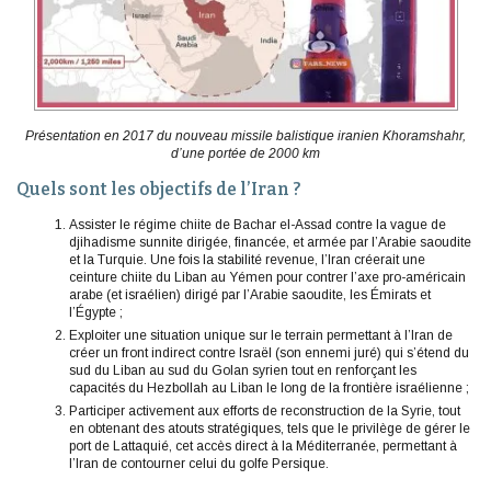
Présentation en 2017 du nouveau missile balistique iranien Khoramshahr,
d’une portée de 2000 km
Quels sont les objectifs de l’Iran ?
Assister le régime chiite de Bachar el-Assad contre la vague de
djihadisme sunnite dirigée, financée, et armée par l’Arabie saoudite
et la Turquie. Une fois la stabilité revenue, l’Iran créerait une
ceinture chiite du Liban au Yémen pour contrer l’axe pro-américain
arabe (et israélien) dirigé par l’Arabie saoudite, les Émirats et
l’Égypte ;
Exploiter une situation unique sur le terrain permettant à l’Iran de
créer un front indirect contre Israël (son ennemi juré) qui s’étend du
sud du Liban au sud du Golan syrien tout en renforçant les
capacités du Hezbollah au Liban le long de la frontière israélienne ;
Participer activement aux efforts de reconstruction de la Syrie, tout
en obtenant des atouts stratégiques, tels que le privilège de gérer le
port de Lattaquié, cet accès direct à la Méditerranée, permettant à
l’Iran de contourner celui du golfe Persique.