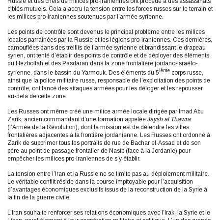
Russie et des chefs de milices pro-iraniennes ont procédé à des assassinats
ciblés mutuels. Cela a accru la tension entre les forces russes sur le terrain et
les milices pro-iraniennes soutenues par l’armée syrienne.
Les points de contrôle sont devenus le principal problème entre les milices
locales parrainées par la Russie et les légions pro-iraniennes. Ces dernières,
camouflées dans des treillis de l’armée syrienne et brandissant le drapeau
syrien, ont tenté d’établir des points de contrôle et de déployer des éléments
du Hezbollah et des Pasdaran dans la zone frontalière jordano-israélo-
ième
syrienne, dans le bassin du Yarmouk. Des éléments du 5
corps russe,
ainsi que la police militaire russe, responsable de l’exploitation des points de
contrôle, ont lancé des attaques armées pour les déloger et les repousser
au-delà de cette zone.
Les Russes ont même créé une milice armée locale dirigée par Imad Abu
Zarik, ancien commandant d’une formation appelée
Jaysh al Thawra.
(l’Armée de la Révolution), dont la mission est de défendre les villes
frontalières adjacentes à la frontière jordanienne. Les Russes ont ordonné à
Zarik de supprimer tous les portraits de rue de Bachar el-Assad et de son
père au point de passage frontalier de Nasib (face à la Jordanie) pour
empêcher les milices pro-iraniennes de s’y établir.
La tension entre l’Iran et la Russie ne se limite pas au déploiement militaire.
Le véritable conflit réside dans la course impitoyable pour l’acquisition
d’avantages économiques exclusifs issus de la reconstruction de la Syrie à
la fin de la guerre civile.
L’Iran souhaite renforcer ses relations économiques avec l’Irak, la Syrie et le