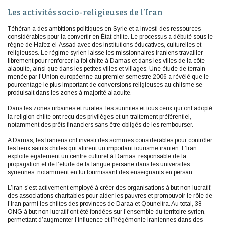
Les activités socio-religieuses de l’Iran
Téhéran a des ambitions politiques en Syrie et a investi des ressources
considérables pour la convertir en État chiite. Le processus a débuté sous le
règne de Hafez el-Assad avec des institutions éducatives, culturelles et
religieuses. Le régime syrien laisse les missionnaires iraniens travailler
librement pour renforcer la foi chiite à Damas et dans les villes de la côte
alaouite, ainsi que dans les petites villes et villages. Une étude de terrain
menée par l’Union européenne au premier semestre 2006 a révélé que le
pourcentage le plus important de conversions religieuses au chiisme se
produisait dans les zones à majorité alaouite.
Dans les zones urbaines et rurales, les sunnites et tous ceux qui ont adopté
la religion chiite ont reçu des privilèges et un traitement préférentiel,
notamment des prêts financiers sans être obligés de les rembourser.
A Damas, les Iraniens ont investi des sommes considérables pour contrôler
les lieux saints chiites qui attirent un important tourisme iranien. L’Iran
exploite également un centre culturel à Damas, responsable de la
propagation et de l’étude de la langue persane dans les universités
syriennes, notamment en lui fournissant des enseignants en persan.
L’Iran s’est activement employé à créer des organisations à but non lucratif,
des associations charitables pour aider les pauvres et promouvoir le rôle de
l’Iran parmi les chiites des provinces de Daraa et Qouneitra. Au total, 38
ONG à but non lucratif ont été fondées sur l’ensemble du territoire syrien,
permettant d’augmenter l’influence et l’hégémonie iraniennes dans des