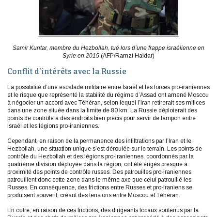
Samir Kuntar, membre du Hezbollah, tué lors d’une frappe israélienne en
Syrie en 2015
(AFP/Ramzi Haidar)
Conflit d’intérêts avec la Russie
La possibilité d’une escalade militaire entre Israël et les forces pro-iraniennes
et le risque que représenté la stabilité du régime d’Assad ont amené Moscou
à négocier un accord avec Téhéran, selon lequel l’Iran retirerait ses milices
dans une zone située dans la limite de 80 km. La Russie déploierait des
points de contrôle à des endroits bien précis pour servir de tampon entre
Israël et les légions pro-iraniennes.
Cependant, en raison de la permanence des infiltrations par l’Iran et le
Hezbollah, une situation unique s’est déroulée sur le terrain. Les points de
contrôle du Hezbollah et des légions pro-iraniennes, coordonnés par la
quatrième division déployée dans la région, ont été érigés presque à
proximité des points de contrôle russes. Des patrouilles pro-iraniennes
patrouillent donc cette zone dans le même axe que celui patrouillé les
Russes. En conséquence, des frictions entre Russes et pro-iraniens se
produisent souvent, créant des tensions entre Moscou et Téhéran.
En outre, en raison de ces frictions, des dirigeants locaux soutenus par la