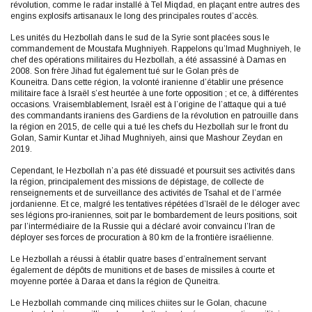
révolution, comme le radar installé à Tel Miqdad, en plaçant entre autres des
engins explosifs artisanaux le long des principales routes d’accès.
Les unités du Hezbollah dans le sud de la Syrie sont placées sous le
commandement de Moustafa Mughniyeh. Rappelons qu’Imad Mughniyeh, le
chef des opérations militaires du Hezbollah, a été assassiné à Damas en
2008. Son frère Jihad fut également tué sur le Golan près de
Kouneitra. Dans cette région, la volonté iranienne d’établir une présence
militaire face à Israël s’est heurtée à une forte opposition ; et ce, à différentes
occasions. Vraisemblablement, Israël est à l’origine de l’attaque qui a tué
des commandants iraniens des Gardiens de la révolution en patrouille dans
la région en 2015, de celle qui a tué les chefs du Hezbollah sur le front du
Golan, Samir Kuntar et Jihad Mughniyeh, ainsi que Mashour Zeydan en
2019.
Cependant, le Hezbollah n’a pas été dissuadé et poursuit ses activités dans
la région, principalement des missions de dépistage, de collecte de
renseignements et de surveillance des activités de Tsahal et de l’armée
jordanienne. Et ce, malgré les tentatives répétées d’Israël de le déloger avec
ses légions pro-iraniennes, soit par le bombardement de leurs positions, soit
par l’intermédiaire de la Russie qui a déclaré avoir convaincu l’Iran de
déployer ses forces de procuration à 80 km de la frontière israélienne.
Le Hezbollah a réussi à établir quatre bases d’entraînement servant
également de dépôts de munitions et de bases de missiles à courte et
moyenne portée à Daraa et dans la région de Quneitra.
Le Hezbollah commande cinq milices chiites sur le Golan, chacune