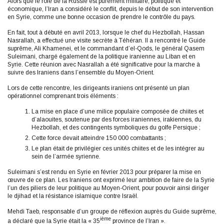
Alors que le rôle de la Russie est purement militaire, politique et
économique, l’Iran a considéré le conflit, depuis le début de son intervention
en Syrie, comme une bonne occasion de prendre le contrôle du pays.
En fait, tout à débuté en avril 2013, lorsque le chef du Hezbollah, Hassan
Nasrallah, a effectué une visite secrète à Téhéran. Il a rencontré le Guide
suprême, Ali Khamenei, et le commandant d’el-Qods, le général Qasem
Suleimani, chargé également de la politique iranienne au Liban et en
Syrie. Cette réunion avec Nasrallah a été significative pour la marche à
suivre des Iraniens dans l’ensemble du Moyen-Orient.
Lors de cette rencontre, les dirigeants iraniens ont présenté un plan
opérationnel comprenant trois éléments :
La mise en place d’une milice populaire composée de chiites et
d’alaouites, soutenue par des forces iraniennes, irakiennes, du
Hezbollah, et des contingents symboliques du golfe Persique ;
Cette force devait atteindre 150 000 combattants ;
Le plan était de privilégier ces unités chiites et de les intégrer au
sein de l’armée syrienne.
Suleimani s’est rendu en Syrie en février 2013 pour préparer la mise en
œuvre de ce plan. Les Iraniens ont exprimé leur ambition de faire de la Syrie
l’un des piliers de leur politique au Moyen-Orient, pour pouvoir ainsi diriger
le djihad et la résistance islamique contre Israël.
Mehdi Taeb, responsable d’un groupe de réflexion auprès du Guide suprême,
ième
a déclaré que la Syrie était la « 35
province de l’Iran ».