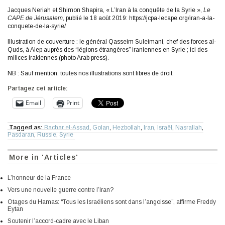
Jacques Neriah et Shimon Shapira, « L’Iran à la conquête de la Syrie »,
Le
CAPE de Jérusalem
, publié le 18 août 2019: https://jcpa-lecape.org/iran-a-la-
conquete-de-la-syrie/
Illustration de couverture : le général Qasseim Suleimani, chef des forces al-
Quds, à Alep auprès des “légions étrangères” iraniennes en Syrie ; ici des
milices irakiennes (photo Arab press).
NB : Sauf mention, toutes nos illustrations sont libres de droit.
Partagez cet article:
Email
Print
Tagged as:
Bachar el-Assad
,
Golan
,
Hezbollah
,
Iran
,
Israël
,
Nasrallah
,
Pasdaran
,
Russie
,
Syrie
More in 'Articles'
L’honneur de la France
Vers une nouvelle guerre contre l’Iran?
Otages du Hamas: “Tous les Israéliens sont dans l’angoisse”, affirme Freddy
Eytan
Soutenir l’accord-cadre avec le Liban