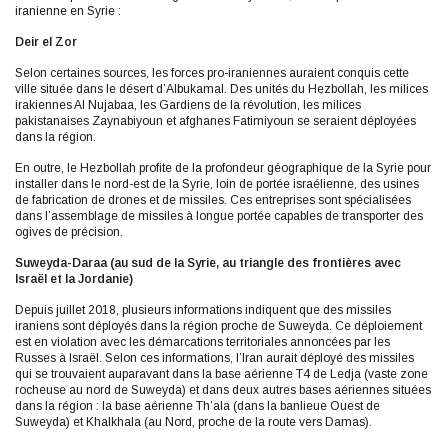
iranienne en Syrie :
Deir el Zor
Selon certaines sources, les forces pro-iraniennes auraient conquis cette
ville située dans le désert d’Albukamal. Des unités du Hezbollah, les milices
irakiennes Al Nujabaa, les Gardiens de la révolution, les milices
pakistanaises Zaynabiyoun et afghanes Fatimiyoun se seraient déployées
dans la région.
En outre, le Hezbollah profite de la profondeur géographique de la Syrie pour
installer dans le nord-est de la Syrie, loin de portée israélienne, des usines
de fabrication de drones et de missiles. Ces entreprises sont spécialisées
dans l’assemblage de missiles à longue portée capables de transporter des
ogives de précision.
Suweyda-Daraa (au sud de la Syrie, au triangle des frontières avec
Israël et la Jordanie)
Depuis juillet 2018, plusieurs informations indiquent que des missiles
iraniens sont déployés dans la région proche de Suweyda. Ce déploiement
est en violation avec les démarcations territoriales annoncées par les
Russes à Israël. Selon ces informations, l’Iran aurait déployé des missiles
qui se trouvaient auparavant dans la base aérienne T4 de Ledja (vaste zone
rocheuse au nord de Suweyda) et dans deux autres bases aériennes situées
dans la région : la base aérienne Th’ala (dans la banlieue Ouest de
Suweyda) et Khalkhala (au Nord, proche de la route vers Damas).