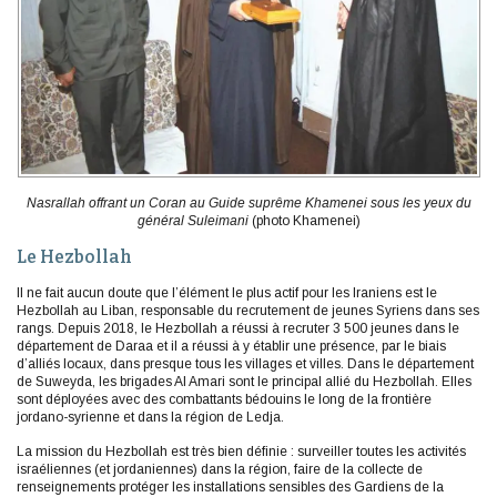
Nasrallah offrant un Coran au Guide suprême Khamenei sous les yeux du
général Suleimani
(photo Khamenei)
Le Hezbollah
Il ne fait aucun doute que l’élément le plus actif pour les Iraniens est le
Hezbollah au Liban, responsable du recrutement de jeunes Syriens dans ses
rangs. Depuis 2018, le Hezbollah a réussi à recruter 3 500 jeunes dans le
département de Daraa et il a réussi à y établir une présence, par le biais
d’alliés locaux, dans presque tous les villages et villes. Dans le département
de Suweyda, les brigades Al Amari sont le principal allié du Hezbollah. Elles
sont déployées avec des combattants bédouins le long de la frontière
jordano-syrienne et dans la région de Ledja.
La mission du Hezbollah est très bien définie : surveiller toutes les activités
israéliennes (et jordaniennes) dans la région, faire de la collecte de
renseignements protéger les installations sensibles des Gardiens de la