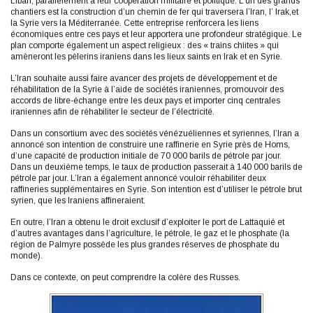
Liban, parallèlement à leur coopération militaire et politique. L’un des grands
chantiers est la construction d’un chemin de fer qui traversera l’Iran, l’ Irak,et
la Syrie vers la Méditerranée. Cette entreprise renforcera les liens
économiques entre ces pays et leur apportera une profondeur stratégique. Le
plan comporte également un aspect religieux : des « trains chiites » qui
amèneront les pèlerins iraniens dans les lieux saints en Irak et en Syrie.
L’Iran souhaite aussi faire avancer des projets de développement et de
réhabilitation de la Syrie à l’aide de sociétés iraniennes, promouvoir des
accords de libre-échange entre les deux pays et importer cinq centrales
iraniennes afin de réhabiliter le secteur de l’électricité.
Dans un consortium avec des sociétés vénézuéliennes et syriennes, l’Iran a
annoncé son intention de construire une raffinerie en Syrie près de Homs,
d’une capacité de production initiale de 70 000 barils de pétrole par jour.
Dans un deuxième temps, le taux de production passerait à 140 000 barils de
pétrole par jour. L’Iran a également annoncé vouloir réhabiliter deux
raffineries supplémentaires en Syrie. Son intention est d’utiliser le pétrole brut
syrien, que les Iraniens affineraient.
En outre, l’Iran a obtenu le droit exclusif d’exploiter le port de Lattaquié et
d’autres avantages dans l’agriculture, le pétrole, le gaz et le phosphate (la
région de Palmyre possède les plus grandes réserves de phosphate du
monde).
Dans ce contexte, on peut comprendre la colère des Russes.