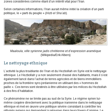
zones considérées comme étant d’un intérêt vital pour l’Iran.
Selon certaines informations, l’Iran aurait même initié la création d’un parti
politique, le « parti du peuple » (
Hizb el Sha’ab
).
Maaloula, ville syrienne jadis chrétienne et d’expression araméique
(Wikipedia/Erik Albers)
Le nettoyage ethnique
L’activité la plus troublante de l’Iran et du Hezbollah en Syrie est le nettoyage
ethnique. Le Hezbollah y a non seulement chassé des habitants, mais il s’est
également lancé dans l’achat de terres agricoles et de biens immobiliers
proches de la frontière syro-jordanienne en utilisant des « hommes de
paille ». Ces terres sont destinés à être utilisées par les milices du Hezbollah
à des fins d’habitation.
Ce phénomène ne se limite pas au sud de la Syrie. Le régime syrien lui-
même coopère directement avec la politique iranienne dans le nettoyage
ethnique et met en œuvre une politique sévère consistant à contrôler les
réfugiés syriens qui demandent à retourner dans leurs foyers d’origine. Le