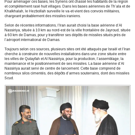
Pour aménager ces bases, les Syriens ont chassé les habitants de la région
et complètement rasé huit villages. Dans les bases aériennes de Th’ala et de
Khalkhalah, le Hezbollah surveille le va-et-vient des convois militaires,
chargeant probablement des missiles iraniens.
Selon de récentes informations, l’Iran aurait choisi la base aérienne d’Al
Nassiriya, située à 10 km au nord-est de la ville frontalière de Jayroud, située
à 60 km de Damas, pour y transférer ses dépôts de missiles situés près de
l’aéroport international de Damas.
Toujours selon ces sources, plusieurs sites ont été attaqués par Israël et l’Iran
cherche à construire de nouvelles installations dans une zone située entre
les villes de Qutayfah et Al Nassiriya, pour la production, l’assemblage, la
maintenance et le positionnement de ses missiles. La base aérienne d’Al
Nassiriya aurait servi de centre de lancement. Cette base comprend de
nombreux silos cimentés, des dépôts d’armes souterrains, dont des missiles
Scud.