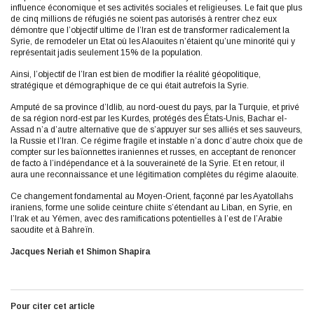
influence économique et ses activités sociales et religieuses. Le fait que plus
de cinq millions de réfugiés ne soient pas autorisés à rentrer chez eux
démontre que l’objectif ultime de l’Iran est de transformer radicalement la
Syrie, de remodeler un Etat où les Alaouites n’étaient qu’une minorité qui y
représentait jadis seulement 15% de la population.
Ainsi, l’objectif de l’Iran est bien de modifier la réalité géopolitique,
stratégique et démographique de ce qui était autrefois la Syrie.
Amputé de sa province d’Idlib, au nord-ouest du pays, par la Turquie, et privé
de sa région nord-est par les Kurdes, protégés des États-Unis, Bachar el-
Assad n’a d’autre alternative que de s’appuyer sur ses alliés et ses sauveurs,
la Russie et l’Iran. Ce régime fragile et instable n’a donc d’autre choix que de
compter sur les baïonnettes iraniennes et russes, en acceptant de renoncer
de facto à l’indépendance et à la souveraineté de la Syrie. Et en retour, il
aura une reconnaissance et une légitimation complètes du régime alaouite.
Ce changement fondamental au Moyen-Orient, façonné par les Ayatollahs
iraniens, forme une solide ceinture chiite s’étendant au Liban, en Syrie, en
l’Irak et au Yémen, avec des ramifications potentielles à l’est de l’Arabie
saoudite et à Bahreïn.
Jacques Neriah
et
Shimon Shapira
Pour citer cet article