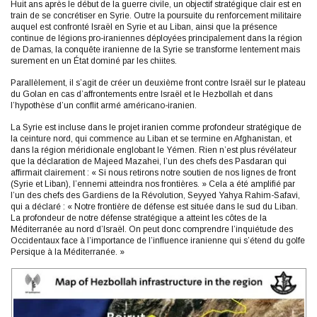
Huit ans après le début de la guerre civile, un objectif stratégique clair est en
train de se concrétiser en Syrie. Outre la poursuite du renforcement militaire
auquel est confronté Israël en Syrie et au Liban, ainsi que la présence
continue de légions pro-iraniennes déployées principalement dans la région
de Damas, la conquête iranienne de la Syrie se transforme lentement mais
surement en un État dominé par les chiites.
Parallèlement, il s’agit de créer un deuxième front contre Israël sur le plateau
du Golan en cas d’affrontements entre Israël et le Hezbollah et dans
l’hypothèse d’un conflit armé américano-iranien.
La Syrie est incluse dans le projet iranien comme profondeur stratégique de
la ceinture nord, qui commence au Liban et se termine en Afghanistan, et
dans la région méridionale englobant le Yémen. Rien n’est plus révélateur
que la déclaration de Majeed Mazahei, l’un des chefs des Pasdaran qui
affirmait clairement : « Si nous retirons notre soutien de nos lignes de front
(Syrie et Liban), l’ennemi atteindra nos frontières. » Cela a été amplifié par
l’un des chefs des Gardiens de la Révolution, Seyyed Yahya Rahim-Safavi,
qui a déclaré : « Notre frontière de défense est située dans le sud du Liban.
La profondeur de notre défense stratégique a atteint les côtes de la
Méditerranée au nord d’Israël. On peut donc comprendre l’inquiétude des
Occidentaux face à l’importance de l’influence iranienne qui s’étend du golfe
Persique à la Méditerranée. »