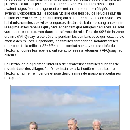
processus a fait l’objet d’un affrontement avec les autorités russes, qui
avaient négocié un arrangement permettant le retour des réfugiés
syriens. L’opposition du Hezbollah fut telle que très peu de réfugiés (sur un
million et demi de réfugiés au Liban) ont pu rentrer chez eux en Syrie. Les
habitants sunnites des villes conquises, théâtre de batailles sanglantes entre
le régime et les rebelles qui y vivaient en tant que réfugiés déplacés, se sont
vus interdire de retourner dans leurs foyers détruits. Plus de 60% de la zone
urbaine d’Al-Qusayr a été détruite pendant les combats et ce qui restait a été
offert à des milices. Cependant, les familles chrétiennes, notamment les
membres de la milice «
Shabiha
» qui combattaient avec les unités du
Hezbollah contre les rebelles, ont été autorisées à retourner à Al-Qusayr et
ailleurs.
Le Hezbollah a également interdit à de nombreuses familles sunnites de
revenir dans des villages fantômes installés à la frontière libanaise. Le
Hezbollah a même incendié et rasé des dizaines de maisons et certaines
mosquées.