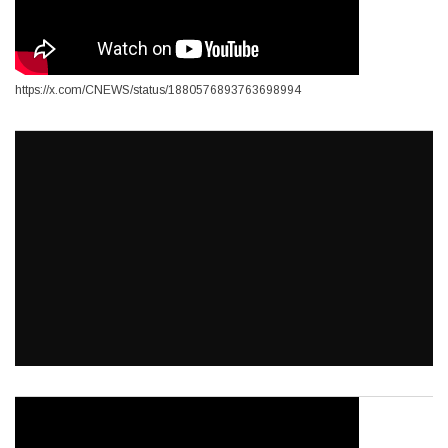
https://x.com/CNEWS/status/1880576893763698994