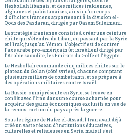
cette bataille des légions étrangères, dont le
Hezbollah libanais, et des milices irakiennes,
afghanes et pakistanaises, ainsi qu’un corps
d’officiers iraniens appartenant à la division el-
Qods des Pasdaran, dirigée par Qasem Suleimani.
La stratégie iranienne consiste à créer une ceinture
chiite qui s’étendra du Liban, en passant par la Syrie
et l’Irak, jusqu’au Yémen. L’objectif est de contrer
l’axe arabe pro-américain (et israélien) dirigé par
l’Arabie saoudite, les Émirats du Golfe et l’Égypte.
Le Hezbollah commande cinq milices chiites sur le
plateau du Golan (côté syrien), chacune comptant
plusieurs milliers de combattants, et se prépare à
des opérations militaires contre Israël.
La Russie, omniprésente en Syrie, se trouve en
conflit avec l’Iran dans une course acharnée pour
acquérir des gains économiques exclusifs en vue de
la reconstruction du pays après la guerre.
Sous le régime de Hafez el-Assad, l’Iran avait déjà
créé un vaste réseau d’institutions éducatives,
culturelles et religieuses en Syrie, mais il s’est