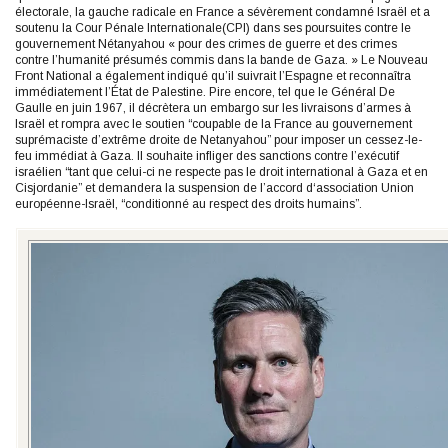
électorale, la gauche radicale en France a sévèrement condamné Israël et a
soutenu la Cour Pénale Internationale(CPI) dans ses poursuites contre le
gouvernement Nétanyahou « pour des crimes de guerre et des crimes
contre l’humanité présumés commis dans la bande de Gaza. » Le Nouveau
Front National a également indiqué qu’il suivrait l’Espagne et reconnaîtra
immédiatement l’État de Palestine. Pire encore, tel que le Général De
Gaulle en juin 1967, il décrètera un embargo sur les livraisons d’armes à
Israël et rompra avec le soutien “coupable de la France au gouvernement
suprémaciste d’extrême droite de Netanyahou” pour imposer un cessez-le-
feu immédiat à Gaza. Il souhaite infliger des sanctions contre l’exécutif
israélien “tant que celui-ci ne respecte pas le droit international à Gaza et en
Cisjordanie” et demandera la suspension de l’accord d‘association Union
européenne-Israël, “conditionné au respect des droits humains”.