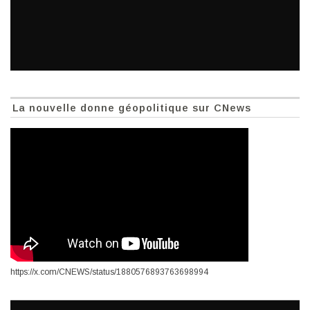
La nouvelle donne géopolitique sur CNews
https://x.com/CNEWS/status/1880576893763698994