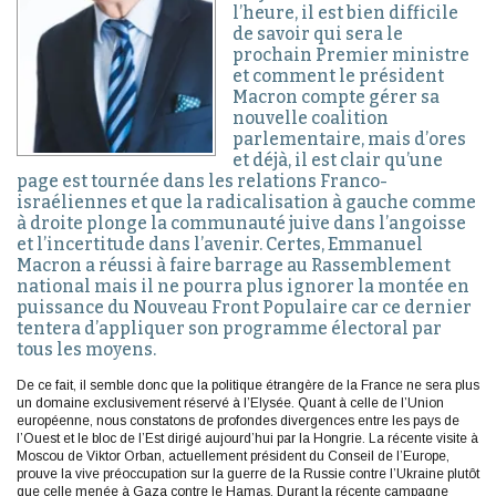
l’heure, il est bien difficile
de savoir qui sera le
prochain Premier ministre
et comment le président
Macron compte gérer sa
nouvelle coalition
parlementaire, mais d’ores
et déjà, il est clair qu’une
page est tournée dans les relations Franco-
israéliennes et que la radicalisation à gauche comme
à droite plonge la communauté juive dans l’angoisse
et l’incertitude dans l’avenir. Certes, Emmanuel
Macron a réussi à faire barrage au Rassemblement
national mais il ne pourra plus ignorer la montée en
puissance du Nouveau Front Populaire car ce dernier
tentera d’appliquer son programme électoral par
tous les moyens.
De ce fait, il semble donc que la politique étrangère de la France ne sera plus
un domaine exclusivement réservé à l’Elysée. Quant à celle de l’Union
européenne, nous constatons de profondes divergences entre les pays de
l’Ouest et le bloc de l’Est dirigé aujourd’hui par la Hongrie. La récente visite à
Moscou de Viktor Orban, actuellement président du Conseil de l’Europe,
prouve la vive préoccupation sur la guerre de la Russie contre l’Ukraine plutôt
que celle menée à Gaza contre le Hamas. Durant la récente campagne