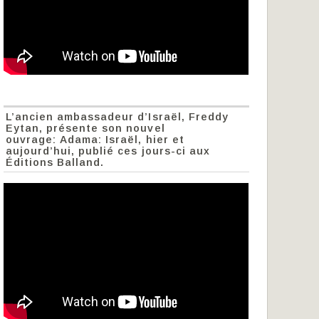
L’ancien ambassadeur d’Israël, Freddy
Eytan, présente son nouvel
ouvrage: Adama: Israël, hier et
aujourd’hui, publié ces jours-ci aux
Éditions Balland.