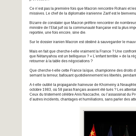
Ce n’est pas la première fois que Macron rencontre Rohani et 
missives. Le chef de la diplomatie iranienne Zarif est le bienven
Bizarre de constater que Macron préfère rencontrer de nombreus
ministre de l’Etat juif où la communauté française est la plus imp
reportée, une fois encore, sine die.
Sur le dossier iranien Macron est obstiné à sauvegarder le mauv
Mais en fait que cherche-t-elle vraiment la France ? Une confron
que Nétanyahou est un belliqueux ? « L’enfant terrible » de la rég
retourner à la table des négociations ?
Que cherche-t-elle cette France laïque, championne des droits 
semant la terreur, bafouant quotidiennement les libertés, pendan
A-t-elle oublié la propagande haineuse de Khomeiny à Neauphle-
octobre 1983, où 58 paras français avaient été tués ? Les atten
Ceux du tristement célèbre Anis Naccache, ou l’assassinat du Prem
d’autres incidents, chantages et humiliations, sans parler des att