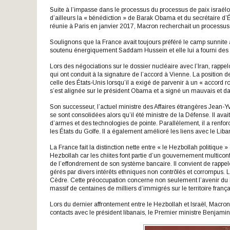
Suite à l’impasse dans le processus du processus de paix israélo
d’ailleurs la « bénédiction » de Barak Obama et du secrétaire d’É
réunie à Paris en janvier 2017, Macron recherchait un processus
Soulignons que la France avait toujours préféré le camp sunnite 
soutenu énergiquement Saddam Hussein et elle lui a fourni des 
Lors des négociations sur le dossier nucléaire avec l’Iran, rapp
qui ont conduit à la signature de l’accord à Vienne. La position d
celle des États-Unis lorsqu’il a exigé de parvenir à un « accord 
s’est alignée sur le président Obama et a signé un mauvais et d
Son successeur, l’actuel ministre des Affaires étrangères Jean-
se sont consolidées alors qu’il été ministre de la Défense. Il av
d’armes et des technologies de pointe. Parallèlement, il a renforcé
les États du Golfe. Il a également amélioré les liens avec le Liba
La France fait la distinction nette entre « le Hezbollah politique »
Hezbollah car les chiites font partie d’un gouvernement multiconfe
de l’effondrement de son système bancaire. Il convient de rappel
gérés par divers intérêts ethniques non contrôlés et corrompus. 
Cèdre. Cette préoccupation concerne non seulement l’avenir du Li
massif de centaines de milliers d’immigrés sur le territoire frança
Lors du dernier affrontement entre le Hezbollah et Israël, Macro
contacts avec le président libanais, le Premier ministre Benjami