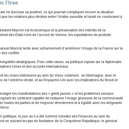
c l’Iran
nale ne durcisse sa position, ce qui pourrait compliquer encore la situation
que les relations plus étroites entre l’Arabie saoudite et Israël ne conduisent à
président Macron est économique et la préservation des intérêts de la
etrait des États-Unis de l’accord de Vienne, les exportations de produits
mmanuel Macron tente avec acharnement d’améliorer l’image de la France sur la
 des conflits.
inégalités stratégiques. Pour cette raison, sa politique repose sur la diplomatie
 Nations-Unies et des accords internationaux.
et les crises intérieures au sein du Vieux continent : en Allemagne, avec le
ée de l’extrême-droite, et au Royaume-Uni avec les implications du Brexit et
 malgré les manifestations des « gilets jaunes » et les problèmes sociaux-
l dirigeant du continent capable de restaurer l’image glorieuse de la communauté
 toutes les parties et de négocier directement et à égalité avec les dirigeants
llence.
n politique, le jour où il a été nommé ministre des Finances au sein du
rand en suivant les pas du fondateur de la Cinquième République, le général