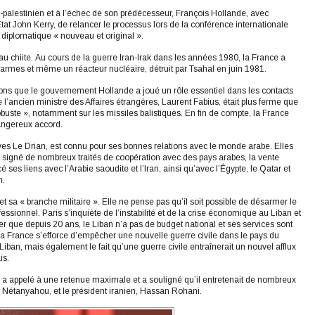
-palestinien et à l’échec de son prédécesseur, François Hollande, avec
tat John Kerry, de relancer le processus lors de la conférence internationale
 diplomatique « nouveau et original ».
au chiite. Au cours de la guerre Iran-Irak dans les années 1980, la France a
armes et même un réacteur nucléaire, détruit par Tsahal en juin 1981.
elons que le gouvernement Hollande a joué un rôle essentiel dans les contacts
e l’ancien ministre des Affaires étrangères, Laurent Fabius, était plus ferme que
robuste », notamment sur les missiles balistiques. En fin de compte, la France
angereux accord.
Yves Le Drian, est connu pour ses bonnes relations avec le monde arabe. Elles
ait signé de nombreux traités de coopération avec des pays arabes, la vente
 ses liens avec l’Arabie saoudite et l’Iran, ainsi qu’avec l’Égypte, le Qatar et
n.
 et sa « branche militaire ». Elle ne pense pas qu’il soit possible de désarmer le
ssionnel. Paris s’inquiète de l’instabilité et de la crise économique au Liban et
er que depuis 20 ans, le Liban n’a pas de budget national et ses services sont
La France s’efforce d’empêcher une nouvelle guerre civile dans le pays du
ban, mais également le fait qu’une guerre civile entraînerait un nouvel afflux
is.
n a appelé à une retenue maximale et a souligné qu’il entretenait de nombreux
n Nétanyahou, et le président iranien, Hassan Rohani.