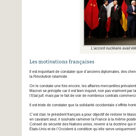
L’accord nucléaire avait été
Les motivations françaises
Il est inquiétant de constater que d’anciens diplomates, des cherc
la Révolution islamiste.
On le constate une fois encore, les affaires mercantiles prévalent 
Macron se précipite car il est bien inquiet, non pas vraiment par 
l’Etat juif, mais par le fait de voir de nombreux contrats commer
Il est triste de constater que la solidarité occidentale s’effrite h
C’est clair, le président français a pour objectif de redorer le bl
en cavalant seul, il souhaite ramener la France à la même positio
Conseil de sécurité des Nations unies, revenir à la doctrine qui
États-Unis et de l’Occident à condition qu’elle serve uniquement 