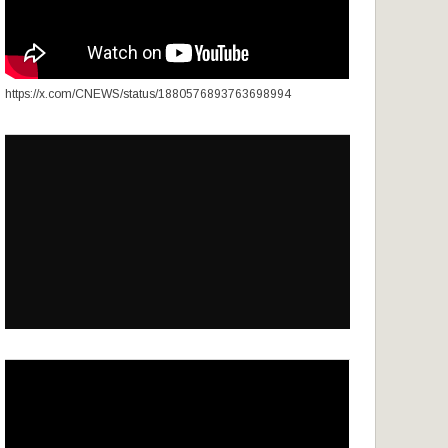
https://x.com/CNEWS/status/1880576893763698994