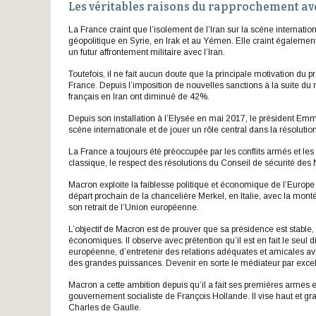
Les véritables raisons du rapprochement ave
La France craint que l’isolement de l’Iran sur la scène internatio
géopolitique en Syrie, en Irak et au Yémen. Elle craint également 
un futur affrontement militaire avec l’Iran.
Toutefois, il ne fait aucun doute que la principale motivation du 
France. Depuis l’imposition de nouvelles sanctions à la suite du r
français en Iran ont diminué de 42%.
Depuis son installation à l’Elysée en mai 2017, le président E
scène internationale et de jouer un rôle central dans la résolution
La France a toujours été préoccupée par les conflits armés et les 
classique, le respect des résolutions du Conseil de sécurité des
Macron exploite la faiblesse politique et économique de l’Europe 
départ prochain de la chancelière Merkel, en Italie, avec la mont
son retrait de l’Union européenne.
L’objectif de Macron est de prouver que sa présidence est stable,
économiques. Il observe avec prétention qu’il est en fait le seu
européenne, d’entretenir des relations adéquates et amicales avec
des grandes puissances. Devenir en sorte le médiateur par exce
Macron a cette ambition depuis qu’il a fait ses premières armes e
gouvernement socialiste de François Hollande. Il vise haut et g
Charles de Gaulle.