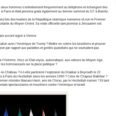
les deux hommes s’entretiennent fréquemment au téléphone et échangent des
u à Paris et était persona grata également au dernier sommet du G7 à Biarritz.
es fois des leaders de la République islamique iranienne et non le Premier
ortante du Moyen-Orient. Sa visite officielle tant promise à Jérusalem est
ais accord signé à Vienne.
tation avec l’Amérique de Trump ? Mettre en colère les Israéliens et prouver
ion par rapport aux paisibles et gentils ayatollahs qui ne souhaitent pas
de l’Homme, chez un Etat voyou, autocratique, aux valeurs du Moyen-Age,
t les homosexuels sur la place publique ?
le-Château ? A-t-elle pardonné l’explosion du Drakkar à Beyrouth le 23
tats à Paris du Hezbollah dans les années 1990 ? Celui de Chapour Bakhtiar ?
ier ministre libanais Hariri, ami de Chirac, par le Hezbollah iranien ? Et tant
entats spectaculaires et meurtriers contre l’Amérique et Israël.