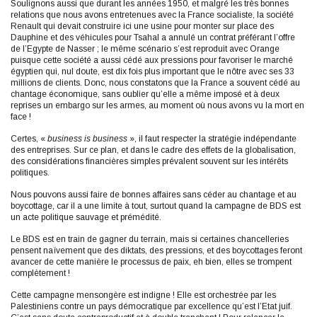
Soulignons aussi que durant les années 1950, et malgré les très bonnes
relations que nous avons entretenues avec la France socialiste, la société
Renault qui devait construire ici une usine pour monter sur place des
Dauphine et des véhicules pour Tsahal a annulé un contrat préférant l’offre
de l’Egypte de Nasser ; le même scénario s’est reproduit avec Orange
puisque cette société a aussi cédé aux pressions pour favoriser le marché
égyptien qui, nul doute, est dix fois plus important que le nôtre avec ses 33
millions de clients. Donc, nous constatons que la France a souvent cédé au
chantage économique, sans oublier qu’elle a même imposé et à deux
reprises un embargo sur les armes, au moment où nous avons vu la mort en
face !
Certes, «
business is business
», il faut respecter la stratégie indépendante
des entreprises. Sur ce plan, et dans le cadre des effets de la globalisation,
des considérations financières simples prévalent souvent sur les intérêts
politiques.
Nous pouvons aussi faire de bonnes affaires sans céder au chantage et au
boycottage, car il a une limite à tout, surtout quand la campagne de BDS est
un acte politique sauvage et prémédité.
Le BDS est en train de gagner du terrain, mais si certaines chancelleries
pensent naïvement que des diktats, des pressions, et des boycottages feront
avancer de cette manière le processus de paix, eh bien, elles se trompent
complètement !
Cette campagne mensongère est indigne ! Elle est orchestrée par les
Palestiniens contre un pays démocratique par excellence qu’est l’Etat juif.