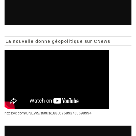
La nouvelle donne géopolitique sur CNews
https://x.com/CNEWS/status/1880576893763698994