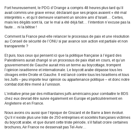
Fort heureusement, le PDG d’Orange a compris 48 heures plus tard qu’il
avait commis une grave erreur, déclarant que ses propos avaient « été mal
interprétés », et qu’il demeure vraiment un sincère ami d’Israël… Certes,
mais les dégâts sont là, car le mal a été déjà fait… l’intention n’excuse pas la
faute… ni la bêtise !
Comment la France peut-elle relancer le processus de paix et une résolution
au Conseil de sécurité de l’ONU si par avance son action est partiale et non
transparente ?
Et puis, tous ceux qui pensent ici que la politique française à l’égard des
Palestiniens aurait changé si un processus de paix était en cours, et qu’un
gouvernement de Gauche aurait mis un terme au boycottage, trompent
l’opinion israélienne et internationale. Le boycott arabe dépasse tous les
clivages entre Droite et Gauche. Il est lancé contre tous les Israéliens et tous
les Juifs – peu importe leur opinion ou appartenance politique – et donc notre
combat doit être mené à l’unisson.
L’initiative prise par des milliardaires juifs américains pour combattre le BDS
chez eux devrait être suivie également en Europe et particulièrement en
Angleterre et en France.
Nous avons cru aussi que l’époque de Giscard et de Barre a bien évolué.
Qu’il n’existe plus une liste de 250 entreprises et sociétés françaises victimes
du boycott arabe, et que durant cette triste période, s’il fallait croire certaines
brochures, Air France ne desservait pas Tel-Aviv…