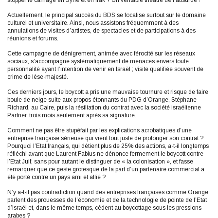
stopper le carnage en Syrie et en Irak ? Un véritable théâtre de l’absurde !
Actuellement, le principal succès du BDS se focalise surtout sur le domaine
culturel et universitaire. Ainsi, nous assistons fréquemment à des
annulations de visites d’artistes, de spectacles et de participations à des
réunions et forums.
Cette campagne de dénigrement, animée avec férocité sur les réseaux
sociaux, s’accompagne systématiquement de menaces envers toute
personnalité ayant l’intention de venir en Israël ; visite qualifiée souvent de
crime de lèse-majesté.
Ces derniers jours, le boycott a pris une mauvaise tournure et risque de faire
boule de neige suite aux propos étonnants du PDG d’Orange, Stéphane
Richard, au Caire, puis la résiliation du contrat avec la société israélienne
Partner, trois mois seulement après sa signature.
Comment ne pas être stupéfait par les explications acrobatiques d’une
entreprise française sérieuse qui vient tout juste de prolonger son contrat ?
Pourquoi l’Etat français, qui détient plus de 25% des actions, a-t-il longtemps
réfléchi avant que Laurent Fabius ne dénonce fermement le boycott contre
l’Etat Juif, sans pour autant le distinguer de « la colonisation », et fasse
remarquer que ce geste grotesque de la part d’un partenaire commercial a
été porté contre un pays ami et allié ?
N’y a-t-il pas contradiction quand des entreprises françaises comme Orange
parlent des prouesses de l’économie et de la technologie de pointe de l’Etat
d’Israël et, dans le même temps, cèdent au boycottage sous les pressions
arabes ?