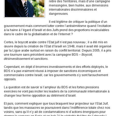
retire des Territoires, mais d’une campagne
mensongère, bien huilée, aux dimensions
internationales discriminatoires et
dangereuses.
Il est légitime de critiquer la politique d’un
gouvernement mais comment lutter contre l’antisémitisme quand l’incitation
à la haine à l’égard d’Israël et des Juifs prend des proportions incalculables
dans le cadre de la globalisation et de l’Internet ?
Certes, le boycott arabe contre l’Etat juif n’est pas nouveau ; il a été mis en
œuvre depuis la création de l’Etat d’Israël en 1948, mais il avait été organisé
par la Ligue arabe surtout en raison du conflit territorial. Depuis 2005, il a pris
une tournure sans précédent avec la campagne BDS –
Boycott,
désinvestissement et sanctions
.
Cependant, en dépit d’énormes investissements et des efforts déployés, le
BDS n’a pas vraiment réussi à imposer de sanctions économiques et
commerciales contre Israël, car les gouvernements s’y sont farouchement
opposés.
La question est de savoir si l’ampleur du BDS et les fortes pressions
exercées ne vont pas inciter les leaders de la communauté internationale à
changer leur ferme opposition au détriment d’Israël.
Et puis, comment expliquer que tous braquent leur projecteur sur l’Etat Juif,
tandis que les massacres se poursuivent dans l’indifférence totale chez nos
voisins, sans qu’il n’y ait de condamnations ni d’actions énergiques pour