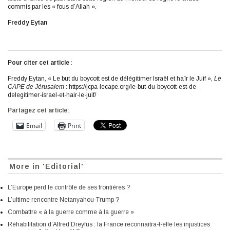
commis par les « fous d’Allah ».
Freddy Eytan
Pour citer cet article
:
Freddy Eytan, « Le but du boycott est de délégitimer Israël et haïr le Juif »,
Le
CAPE de Jérusalem
: https://jcpa-lecape.org/le-but-du-boycott-est-de-
delegitimer-israel-et-hair-le-juif/
Partagez cet article:
Email
Print
More in 'Editorial'
L’Europe perd le contrôle de ses frontières ?
L’ultime rencontre Netanyahou-Trump ?
Combattre « à la guerre comme à la guerre »
Réhabilitation d’Alfred Dreyfus : la France reconnaitra-t-elle les injustices