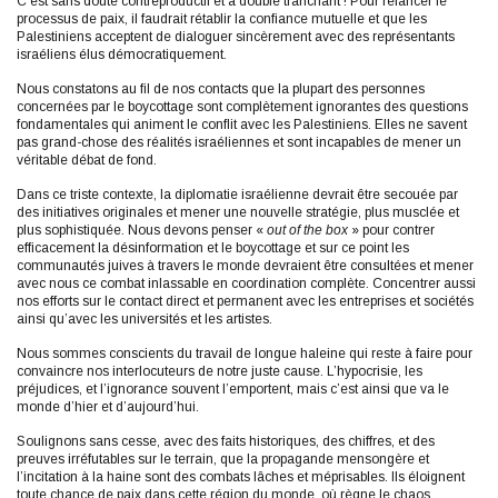
C’est sans doute contreproductif et à double tranchant ! Pour relancer le
processus de paix, il faudrait rétablir la confiance mutuelle et que les
Palestiniens acceptent de dialoguer sincèrement avec des représentants
israéliens élus démocratiquement.
Nous constatons au fil de nos contacts que la plupart des personnes
concernées par le boycottage sont complètement ignorantes des questions
fondamentales qui animent le conflit avec les Palestiniens. Elles ne savent
pas grand-chose des réalités israéliennes et sont incapables de mener un
véritable débat de fond.
Dans ce triste contexte, la diplomatie israélienne devrait être secouée par
des initiatives originales et mener une nouvelle stratégie, plus musclée et
plus sophistiquée. Nous devons penser «
out of the box
» pour contrer
efficacement la désinformation et le boycottage et sur ce point les
communautés juives à travers le monde devraient être consultées et mener
avec nous ce combat inlassable en coordination complète. Concentrer aussi
nos efforts sur le contact direct et permanent avec les entreprises et sociétés
ainsi qu’avec les universités et les artistes.
Nous sommes conscients du travail de longue haleine qui reste à faire pour
convaincre nos interlocuteurs de notre juste cause. L’hypocrisie, les
préjudices, et l’ignorance souvent l’emportent, mais c’est ainsi que va le
monde d’hier et d’aujourd’hui.
Soulignons sans cesse, avec des faits historiques, des chiffres, et des
preuves irréfutables sur le terrain, que la propagande mensongère et
l’incitation à la haine sont des combats lâches et méprisables. Ils éloignent
toute chance de paix dans cette région du monde, où règne le chaos