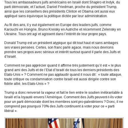
Tous les ambassadeurs juifs américains en Israël dont Shapiro et Indyk, du
parti démocrate, et l’actuel, Daniel Friedman, proche du président Trump,
ainsi que les conseillers des présidents Clinton et Obama ont aussi eux
appliqué sans équivoque la politique dictée par leur administration.
Au fil des ans, il y eut également en Europe des leaders juifs, comme
Karouchi en Hongrie, Bruno Kreisky en Autriche et récemment Zelensky en
Ukraine. Tous ont agi et agissent dans l’intérêt de leur propre pays.
Donald Trump est un président atypique qui dit tout haut et sans ambages
ses vraies pensées. Certes, son franc parlé agace, mais nous devrions
prendre ses propos avec sérieux et intérêt surtout quand il parle des Juifs et
d’Israël.
Comment ne pas apprécier quand il affirme très justement qu’il est « le plus
grand ami des Juifs et de l’Etat d’Israël de tous les derniers présidents des
Etats-Unis » ? Comment ne pas applaudir quand il nous dit : « toute attaque,
toute critique ou condamnation contre Israël est aussi dirigée contre son
fidèle allié, les Etats-Unis » ?
Trump a donc renversé la vapeur et fait le lien entre le soutien inébranlable à
Israël et la loyauté envers l’Amérique. Comment des Juifs peuvent-t-ils voter
pour un parti démocrate dont les membres sont pro-palestiniens ? Donc, il ne
comprend pas pourquoi 70% des Juifs continuent à voter pour ce « parti
libéral ».