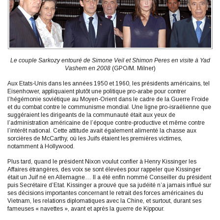
Le couple Sarkozy entouré de Simone Veil et Shimon Peres en visite à Yad
Vashem en 2008
(GPO/M. Milner)
Aux Etats-Unis dans les années 1950 et 1960, les présidents américains, tel
Eisenhower, appliquaient plutôt une politique pro-arabe pour contrer
l’hégémonie soviétique au Moyen-Orient dans le cadre de la Guerre Froide
et du combat contre le communisme mondial. Une ligne pro-israélienne que
suggéraient les dirigeants de la communauté était aux yeux de
l’administration américaine de l’époque contre-productive et même contre
l’intérêt national. Cette attitude avait également alimenté la chasse aux
sorcières de McCarthy, où les Juifs étaient les premières victimes,
notamment à Hollywood.
Plus tard, quand le président Nixon voulut confier à Henry Kissinger les
Affaires étrangères, des voix se sont élevées pour rappeler que Kissinger
était un Juif né en Allemagne… Il a été enfin nommé Conseiller du président
puis Secrétaire d’Etat. Kissinger a prouvé que sa judéité n’a jamais influé sur
ses décisions importantes concernant le retrait des forces américaines du
Vietnam, les relations diplomatiques avec la Chine, et surtout, durant ses
fameuses « navettes », avant et après la guerre de Kippour.