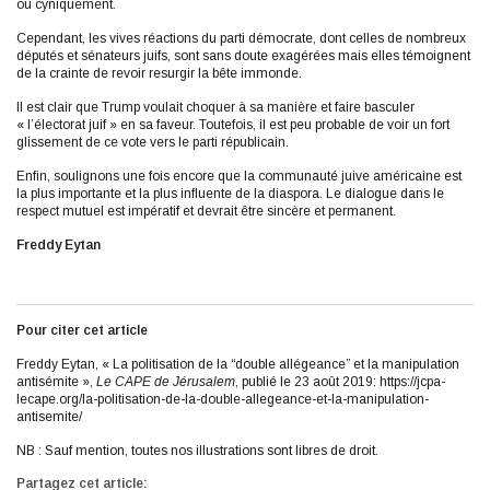
ou cyniquement.
Cependant, les vives réactions du parti démocrate, dont celles de nombreux
députés et sénateurs juifs, sont sans doute exagérées mais elles témoignent
de la crainte de revoir resurgir la bête immonde.
Il est clair que Trump voulait choquer à sa manière et faire basculer
« l’électorat juif » en sa faveur. Toutefois, il est peu probable de voir un fort
glissement de ce vote vers le parti républicain.
Enfin, soulignons une fois encore que la communauté juive américaine est
la plus importante et la plus influente de la diaspora. Le dialogue dans le
respect mutuel est impératif et devrait être sincère et permanent.
Freddy Eytan
Pour citer cet article
Freddy Eytan, « La politisation de la “double allégeance” et la manipulation
antisémite »,
Le CAPE de Jérusalem
, publié le 23 août 2019: https://jcpa-
lecape.org/la-politisation-de-la-double-allegeance-et-la-manipulation-
antisemite/
NB : Sauf mention, toutes nos illustrations sont libres de droit.
Partagez cet article: