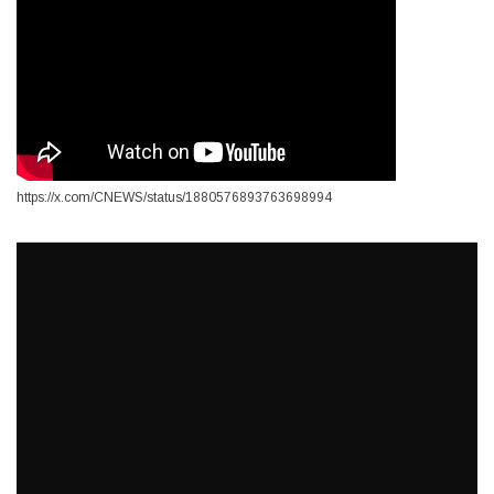
https://x.com/CNEWS/status/1880576893763698994