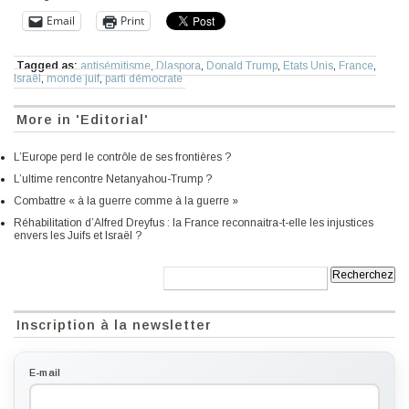
Email
Print
Tagged as:
antisémitisme
,
DIaspora
,
Donald Trump
,
Etats Unis
,
France
,
Israël
,
monde juif
,
parti démocrate
More in 'Editorial'
L’Europe perd le contrôle de ses frontières ?
L’ultime rencontre Netanyahou-Trump ?
Combattre « à la guerre comme à la guerre »
Réhabilitation d’Alfred Dreyfus : la France reconnaitra-t-elle les injustices
envers les Juifs et Israël ?
Recherche:
Inscription à la newsletter
E-mail