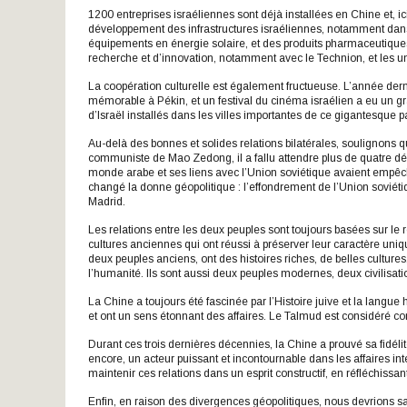
1200 entreprises israéliennes sont déjà installées en Chine et, 
développement des infrastructures israéliennes, notamment dans 
équipements en énergie solaire, et des produits pharmaceutiques. 
recherche et d’innovation, notamment avec le Technion, et les un
La coopération culturelle est également fructueuse. L’année dern
mémorable à Pékin, et un festival du cinéma israélien a eu un g
d’Israël installés dans les villes importantes de ce gigantesque 
Au-delà des bonnes et solides relations bilatérales, soulignons 
communiste de Mao Zedong, il a fallu attendre plus de quatre d
monde arabe et ses liens avec l’Union soviétique avaient empê
changé la donne géopolitique : l’effondrement de l’Union soviéti
Madrid.
Les relations entre les deux peuples sont toujours basées sur l
cultures anciennes qui ont réussi à préserver leur caractère uniq
deux peuples anciens, ont des histoires riches, de belles cultures
l’humanité. Ils sont aussi deux peuples modernes, deux civilisat
La Chine a toujours été fascinée par l’Histoire juive et la langue
et ont un sens étonnant des affaires. Le Talmud est considéré co
Durant ces trois dernières décennies, la Chine a prouvé sa fidélit
encore, un acteur puissant et incontournable dans les affaires i
maintenir ces relations dans un esprit constructif, en réfléchissan
Enfin, en raison des divergences géopolitiques, nous devrions sa