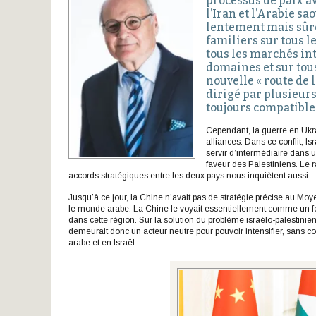
processus de paix av
l’Iran et l’Arabie s
lentement mais sûr
familiers sur tous 
tous les marchés in
domaines et sur tou
nouvelle « route de l
dirigé par plusieurs
toujours compatibles
Cependant, la guerre en Ukr
alliances. Dans ce conflit, 
servir d’intermédiaire dans u
faveur des Palestiniens. Le 
accords stratégiques entre les deux pays nous inquiètent aussi.
Jusqu’à ce jour, la Chine n’avait pas de stratégie précise au 
le monde arabe. La Chine le voyait essentiellement comme un fo
dans cette région. Sur la solution du problème israélo-palestinien
demeurait donc un acteur neutre pour pouvoir intensifier, sans 
arabe et en Israël.