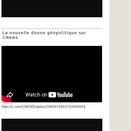
La nouvelle donne géopolitique sur
CNews
https://x.com/CNEWS/status/1880576893763698994