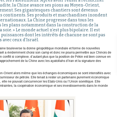
ec les Palestiniens. Après avoir réussi à réconcilier
aoudite, la Chine avance ses pions au Moyen-Orient,
ement. Ses gigantesques chantiers sont devenus
les continents. Ses produits et marchandises inondent
ternationaux. La Chine progresse dans tous les
s les plans notamment dans la construction de la
a soie. » Le monde actuel n’est plus bipolaire. Il est
 puissances dont les intérêts de chacune ne sont pas
 avec ceux d’Israël.
aine bouleverse la donne géopolitique mondiale et forme de nouvelles
Israël a évidemment choisi son camp et donc ne pourra permettre aux Chinois de
n conflit si complexe, d’autant plus que la position de Pékin est bien connue en
rapprochement de la Chine avec les ayatollahs d’Iran et la signature des
Moyen-Orient alors même que les échanges économiques se sont intensifiés avec
urnisseur de pétrole. Elle tenait à rester un partenaire purement économique
, elle ne pouvait concurrencer les Etats-Unis ou l’Union soviétique. Elle
contraintes, la coopération économique et ses investissements dans le monde