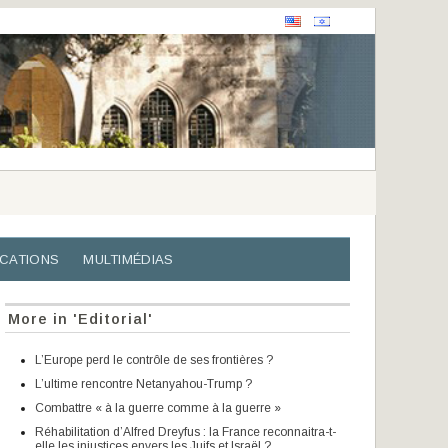
ICATIONS
MULTIMÉDIAS
More in 'Editorial'
L’Europe perd le contrôle de ses frontières ?
L’ultime rencontre Netanyahou-Trump ?
Combattre « à la guerre comme à la guerre »
Réhabilitation d’Alfred Dreyfus : la France reconnaitra-t-
elle les injustices envers les Juifs et Israël ?