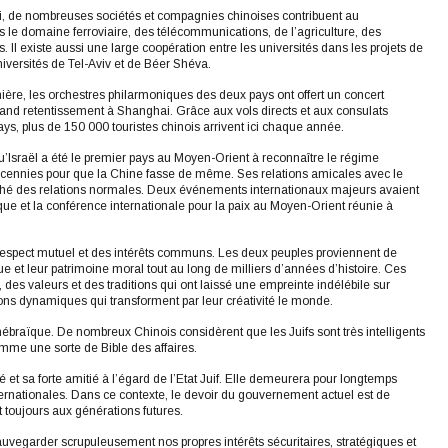
ici, de nombreuses sociétés et compagnies chinoises contribuent au
le domaine ferroviaire, des télécommunications, de l’agriculture, des
Il existe aussi une large coopération entre les universités dans les projets de
iversités de Tel-Aviv et de Béer Shéva.
ière, les orchestres philarmoniques des deux pays ont offert un concert
rand retentissement à Shanghai. Grâce aux vols directs et aux consulats
pays, plus de 150 000 touristes chinois arrivent ici chaque année.
qu’Israël a été le premier pays au Moyen-Orient à reconnaître le régime
écennies pour que la Chine fasse de même. Ses relations amicales avec le
ché des relations normales. Deux événements internationaux majeurs avaient
que et la conférence internationale pour la paix au Moyen-Orient réunie à
e respect mutuel et des intérêts communs. Les deux peuples proviennent de
ue et leur patrimoine moral tout au long de milliers d’années d’histoire. Ces
, des valeurs et des traditions qui ont laissé une empreinte indélébile sur
ions dynamiques qui transforment par leur créativité le monde.
 hébraïque. De nombreux Chinois considèrent que les Juifs sont très intelligents
mme une sorte de Bible des affaires.
é et sa forte amitié à l’égard de l’Etat Juif. Elle demeurera pour longtemps
nternationales. Dans ce contexte, le devoir du gouvernement actuel est de
t toujours aux générations futures.
uvegarder scrupuleusement nos propres intérêts sécuritaires, stratégiques et