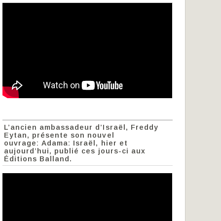
L’ancien ambassadeur d’Israël, Freddy
Eytan, présente son nouvel
ouvrage: Adama: Israël, hier et
aujourd’hui, publié ces jours-ci aux
Éditions Balland.