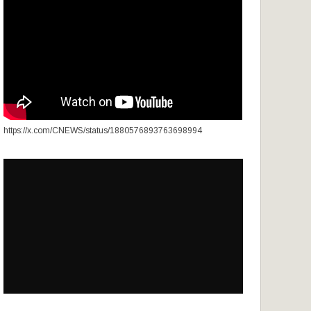
https://x.com/CNEWS/status/1880576893763698994