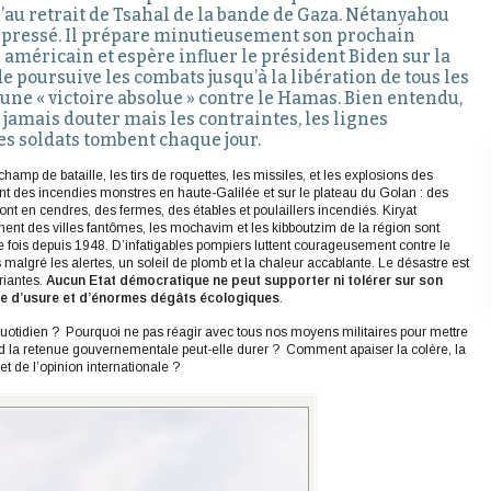
’au retrait de Tsahal de la bande de Gaza. Nétanyahou
 pressé. Il prépare minutieusement son prochain
américain et espère influer le président Biden sur la
de poursuive les combats jusqu’à la libération de tous les
à une « victoire absolue » contre le Hamas. Bien entendu,
t jamais douter mais les contraintes, les lignes
es soldats tombent chaque jour.
hamp de bataille, les tirs de roquettes, les missiles, et les explosions des
 des incendies monstres en haute-Galilée et sur le plateau du Golan : des
ont en cendres, des fermes, des étables et poulaillers incendiés. Kiryat
nt des villes fantômes, les mochavim et les kibboutzim de la région sont
fois depuis 1948. D’infatigables pompiers luttent courageusement contre le
 malgré les alertes, un soleil de plomb et la chaleur accablante. Le désastre est
riantes.
Aucun Etat démocratique ne peut supporter ni tolérer sur son
rre d’usure et d’énormes dégâts écologiques
.
uotidien ? Pourquoi ne pas réagir avec tous nos moyens militaires pour mettre
nd la retenue gouvernementale peut-elle durer ? Comment apaiser la colère, la
 et de l’opinion internationale ?