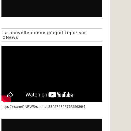
La nouvelle donne géopolitique sur
CNews
https://x.com/CNEWS/status/1880576893763698994