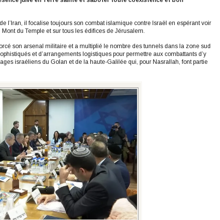
sence juive en Terre sainte et saboter toute coexistence et bon
l’Iran, il focalise toujours son combat islamique contre Israël en espérant voir
u Mont du Temple et sur tous les édifices de Jérusalem.
rcé son arsenal militaire et a multiplié le nombre des tunnels dans la zone sud
sophistiqués et d’arrangements logistiques pour permettre aux combattants d’y
lages israéliens du Golan et de la haute-Galilée qui, pour Nasrallah, font partie