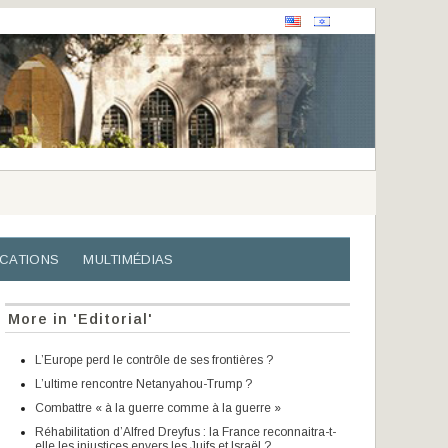
ICATIONS
MULTIMÉDIAS
More in 'Editorial'
L’Europe perd le contrôle de ses frontières ?
L’ultime rencontre Netanyahou-Trump ?
Combattre « à la guerre comme à la guerre »
Réhabilitation d’Alfred Dreyfus : la France reconnaitra-t-
elle les injustices envers les Juifs et Israël ?