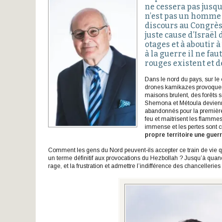
ne cessera pas jusqu
n’est pas un homme
discours au Congrès 
juste cause d’Israël 
otages et à aboutir 
à la guerre il ne fau
rouges existent et d
Dans le nord du pays, sur le c
drones kamikazes provoquent
maisons brulent, des forêts s
Shemona et Métoula devienne
abandonnés pour la première 
feu et maitrisent les flammes
immense et les pertes sont c
propre territoire une gue
Comment les gens du Nord peuvent-ils accepter ce train de vie q
un terme définitif aux provocations du Hezbollah ? Jusqu’à qua
rage, et la frustration et admettre l’indifférence des chancelleries