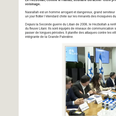
Le Hezbollah, comme le Hamas, souhaite déraciner toute pré
voisinage.
Nasrallah est un homme arrogant et dangereux, grand serviteur de 
un jour flotter l’étendard chiite sur les minarets des mosquées d
Depuis la Seconde guerre du Liban de 2006, le Hezbollah a renfo
du fleuve Litani. Ils sont équipés de réseaux de communication 
passer de longues périodes. Il planifie des attaques contre les vil
intégrante de la Grande Palestine.