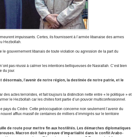
 demeurent impuissants. Certes, ils fournissent à l’armée libanaise des armes
du Hezbollah.
e le gouvernement libanais de toute violation ou agression de la part du
n’ont pas réussi à calmer les intentions belliqueuses de Nasrallah. C’est bien
e du jour.
t désormais, l’avenir de notre région, la destinée de notre patrie, et le
 actes terroristes, et fait toujours la distinction nette entre « le politique » et
sarmer le Hezbollah car les chiites font partie d’un pouvoir multiconfessionnel.
 le pays du Cèdre. Cette préoccupation concerne non seulement l’avenir du
 nouvel afflux massif de centaines de milliers d’immigrés sur le territoire
ille de route pour mettre fin aux hostilités. Les démarches diplomatiques
reuses. Macron doit faire preuve d’impartialité dans le conflit Arabo-