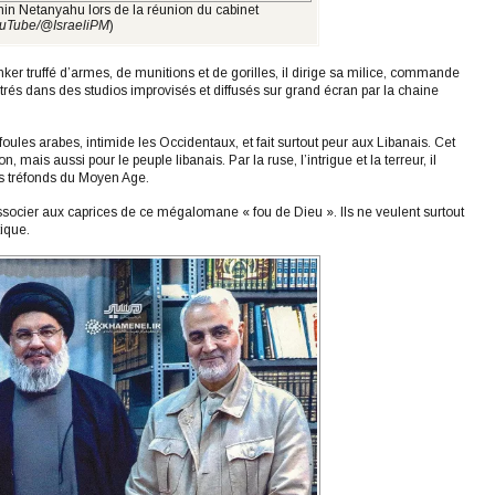
in Netanyahu lors de la réunion du cabinet
uTube/@IsraeliPM
)
nker truffé d’armes, de munitions et de gorilles, il dirige sa milice, commande
strés dans des studios improvisés et diffusés sur grand écran par la chaine
ules arabes, intimide les Occidentaux, et fait surtout peur aux Libanais. Cet
ais aussi pour le peuple libanais. Par la ruse, l’intrigue et la terreur, il
es tréfonds du Moyen Age.
associer aux caprices de ce mégalomane « fou de Dieu ». Ils ne veulent surtout
ique.