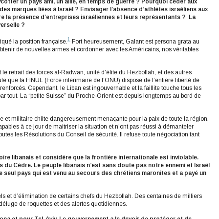
cotter un pays ami, un allié, en temps de guerre ? Pourquoi céder aux
s marques liées à Israël ? Envisager l’absence d’athlètes israéliens aux
re la présence d’entreprises israéliennes et leurs représentants ? La
verselle ?
1
iqué la position française.
Fort heureusement, Galant est persona grata au
enir de nouvelles armes et cordonner avec les Américains, nos véritables
le retrait des forces al-Radwan, unité d’élite du Hezbollah, et des autres
pule que la FINUL (Force intérimaire de l’ONU) dispose de l’entière liberté de
enforcés. Cependant, le Liban est ingouvernable et la faillite touche tous les
par tout. La “petite Suisse” du Proche-Orient est depuis longtemps au bord de
e et militaire chiite dangereusement menaçante pour la paix de toute la région.
ables à ce jour de maitriser la situation et n’ont pas réussi à démanteler
s les Résolutions du Conseil de sécurité. Il refuse toute négociation tant
toire libanais et considère que la frontière internationale est inviolable.
ays du Cèdre. Le peuple libanais n’est sans doute pas notre ennemi et Israël
é le seul pays qui est venu au secours des chrétiens maronites et a payé un
s et d’élimination de certains chefs du Hezbollah. Des centaines de milliers
 déluge de roquettes et des alertes quotidiennes.