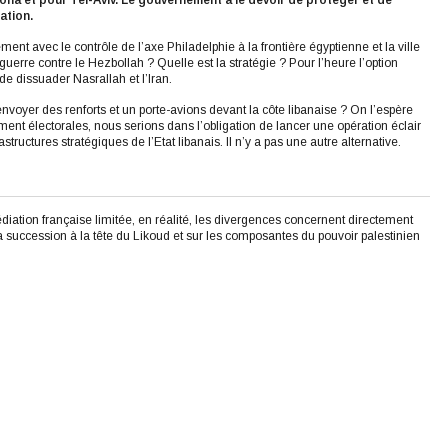
ona et pour Tel-Aviv. Le gouvernement a le devoir de protéger et de
nation.
t avec le contrôle de l’axe Philadelphie à la frontière égyptienne et la ville
rre contre le Hezbollah ? Quelle est la stratégie ? Pour l’heure l’option
de dissuader Nasrallah et l’Iran.
l envoyer des renforts et un porte-avions devant la côte libanaise ? On l’espère
ent électorales, nous serions dans l’obligation de lancer une opération éclair
tructures stratégiques de l’Etat libanais. Il n’y a pas une autre alternative.
diation française limitée, en réalité, les divergences concernent directement
a succession à la tête du Likoud et sur les composantes du pouvoir palestinien