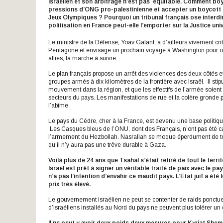
israélien et son arbitrage n’est pas équitable. Comment boy
pressions d’ONG pro-palestinienne et accepter un boycott de
Jeux Olympiques ? Pourquoi un tribunal français ose
interdi
politisation en France peut-elle l’emporter sur la Justice uni
Le ministre de la Défense, Yoav Galant, a d’ailleurs vivement crit
Pentagone et envisage un prochain voyage à Washington pour obt
alliés, la marche à suivre.
Le plan français propose un arrêt des violences des deux côtés et 
groupes armés à dix kilomètres de la frontière avec Israël. Il sti
mouvement dans la région, et que les effectifs de l’armée soient r
secteurs du pays. Les manifestations de rue et la colère gronde 
l’abîme.
Le pays du Cèdre, cher à la France, est devenu une base politiqu
Les Casques bleus de l’ONU, dont des Français, n’ont pas été cap
l’armement du Hezbollah. Nasrallah se moque éperdument de toute
qu’il n’y aura pas une trêve durable à Gaza.
Voilà plus de 24 ans que Tsahal s’était retiré de tout le terri
Israël est prêt à signer un véritable traité de paix avec le p
n’a pas l’intention d’envahir ce maudit pays. L’Etat juif a ét
prix très élevé.
Le gouvernement israélien ne peut se contenter de raids ponctuel
d’Israéliens installés au Nord du pays ne peuvent plus tolérer un