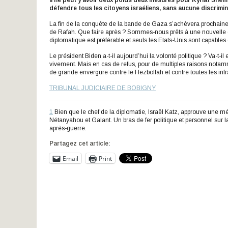
Il ne peut y avoir deux poids deux mesures pour Kyriat Shem
défendre tous les citoyens israéliens, sans aucune discrimi
La fin de la conquête de la bande de Gaza s’achèvera prochainemen
de Rafah. Que faire après ? Sommes-nous prêts à une nouvelle gue
diplomatique est préférable et seuls les Etats-Unis sont capables 
Le président Biden a-t-il aujourd’hui la volonté politique ? Va-t-i
vivement. Mais en cas de refus, pour de multiples raisons notamm
de grande envergure contre le Hezbollah et contre toutes les infras
TRIBUNAL JUDICIAIRE DE BOBIGNY
1
Bien que le chef de la diplomatie, Israël Katz, approuve une mé
Nétanyahou et Galant. Un bras de fer politique et personnel sur l
après-guerre.
Partagez cet article:
Email
Print