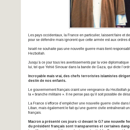
Les pays occidentaux, la France en particulier, laissent faire et
pour se défendre mais ignorent que cette armée est aux ordres 
Israël ne souhaite pas une nouvelle guerre mais tient responsabl
Hezbollah.
Jusqu’à ce jour tous les avertissements par la voie diplomatique 
lui, tel que Yehié Sinouar dans la bande de Gaza, qui dicte l’ordr
Incroyable mais vrai, des chefs terroristes islamistes dirigen
destin de nos enfants.
Le gouvernement français craint une vengeance du Hezbollah par des
la « branche militaire ». Il ne pense pas qu’il soit possible de dé
La France s’efforce d’empêcher une nouvelle guerre civile dans
Liban, mais également le fait qu’une guerre civile entraînerait un
français.
Macron a présenté ces jours-ci devant le G7 une nouvelle feu
du président français sont transparentes et certaines dange