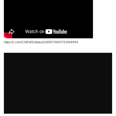
https://x.com/CNEWS/status/1880576893763698994