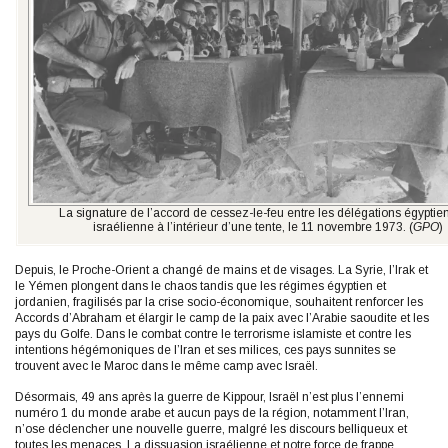
La signature de l’accord de cessez-le-feu entre les délégations égyptie
israélienne à l’intérieur d’une tente, le 11 novembre 1973. (
GPO
)
Depuis, le Proche-Orient a changé de mains et de visages. La Syrie, l’Irak et
le Yémen plongent dans le chaos tandis que les régimes égyptien et
jordanien, fragilisés par la crise socio-économique, souhaitent renforcer les
Accords d’Abraham et élargir le camp de la paix avec l’Arabie saoudite et les
pays du Golfe. Dans le combat contre le terrorisme islamiste et contre les
intentions hégémoniques de l’Iran et ses milices, ces pays sunnites se
trouvent avec le Maroc dans le même camp avec Israël.
Désormais, 49 ans après la guerre de Kippour, Israël n’est plus l’ennemi
numéro 1 du monde arabe et aucun pays de la région, notamment l’Iran,
n’ose déclencher une nouvelle guerre, malgré les discours belliqueux et
toutes les menaces. La dissuasion israélienne et notre force de frappe