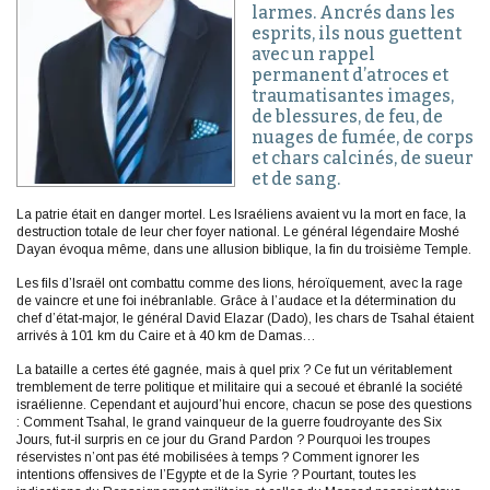
larmes. Ancrés dans les
esprits, ils nous guettent
avec un rappel
permanent d’atroces et
traumatisantes images,
de blessures, de feu, de
nuages de fumée, de corps
et chars calcinés, de sueur
et de sang.
La patrie était en danger mortel. Les Israéliens avaient vu la mort en face, la
destruction totale de leur cher foyer national. Le général légendaire Moshé
Dayan évoqua même, dans une allusion biblique, la fin du troisième Temple.
Les fils d’Israël ont combattu comme des lions, héroïquement, avec la rage
de vaincre et une foi inébranlable. Grâce à l’audace et la détermination du
chef d’état-major, le général David Elazar (Dado), les chars de Tsahal étaient
arrivés à 101 km du Caire et à 40 km de Damas…
La bataille a certes été gagnée, mais à quel prix ? Ce fut un véritablement
tremblement de terre politique et militaire qui a secoué et ébranlé la société
israélienne. Cependant et aujourd’hui encore, chacun se pose des questions
: Comment Tsahal, le grand vainqueur de la guerre foudroyante des Six
Jours, fut-il surpris en ce jour du Grand Pardon ? Pourquoi les troupes
réservistes n’ont pas été mobilisées à temps ? Comment ignorer les
intentions offensives de l’Egypte et de la Syrie ? Pourtant, toutes les