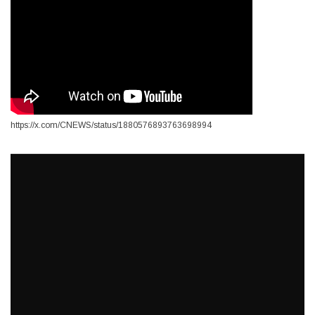
https://x.com/CNEWS/status/1880576893763698994