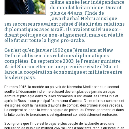
même année leur indépendance
du mandat britannique. Durant
plus de 44 ans, l’Inde de
Jawarharhal Nehru ainsi que
ses successeurs avaient refusé d’établir des relations
diplomatiques avec Israël. Ils avaient suivi une soi-
disant politique de non-alignement, mais en réalité
elle fut sur toute la ligne pro-arabe.
Ce n’est qu’en janvier 1992 que Jérusalem et New
Delhi établissent des relations diplomatiques
complètes. En septembre 2003, le Premier ministre
Ariel Sharon effectue une première visite d’Etat et
lance la coopération économique et militaire entre
les deux pays.
En mars 2015, la montée au pouvoir de Narendra Modi donne un second
souffle à l’économie indienne et Israël devient plus que jamais un pays
admiré et privilégié dans tous les domaines. Il est, avant les Etats-Unis et
après la Russie, son principal fournisseur d’armes. De nombreux contrats ont
été signés, dont la livraison d’avions de combat, des drones et des vedettes.
La coopération dans la technologique de pointe, du Renseignement, et dans
la lutte contre le terrorisme s’est également considérablement renforcée.
Soulignons que l’Inde est le pays le plus peuplé de la planète avec une
population de plus d’un milliard 266 millions d’habitants, tandis qu’Israël n’en