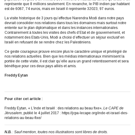
représente que 8 millions seulement. En revanche, le PIB indien par habitant
est de 6067, 74 euros, mais en Israël il représente 32023, 97 euros.
La visite historique de 3 jours qu’effectue Narendra Modi dans notre pays
devrait consolider nos relations dans tous les domaines mais surtout notre
entente sur le plan diplomatique et dans les instances internationales.
Contrairement à toutes les visites des chefs d’Etat et de gouvernement, et
notamment des Etats-Unis, Modi a choisi d’effectuer un séjour exclusif en
Israël en refusant de se rendre chez les Palestiniens.
Ce geste courageux prouve encore plus le caractère unique et privilégié de
nos relations actuelles. Bien que les médias internationaux minimisent la
portée de cette visite, il est clair qu’elle aura un grand retentissement et sera
bénéfique pour ces deux pays alliés et amis.
Freddy Eytan
Pour citer cet article :
Freddy Eytan, « L’Inde et Israël : des relations au beau fixe»,
Le CAPE de
Jérusalem
, publié le 4 juillet 2017 : https://jcpa-lecape.org/inde-et-israel-des-
relations-au-beau-fixe/
N.B.
: Sauf mention, toutes nos illustrations sont libres de droits.