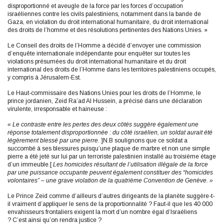
disproportionné et aveugle de la force par les forces d’occupation
israéliennes contre les civils palestiniens, notamment dans la bande de
Gaza, en violation du droit international humanitaire, du droit international
des droits de l’homme et des résolutions pertinentes des Nations Unies. »
Le Conseil des droits de l’Homme a décidé d’envoyer une commission
d’enquête internationale indépendante pour enquêter sur toutes les
violations présumées du droit international humanitaire et du droit
international des droits de l’Homme dans les territoires palestiniens occupés,
y compris à Jérusalem-Est.
Le Haut-commissaire des Nations Unies pour les droits de l’Homme, le
prince jordanien, Zeid Ra’ad Al Hussein, a précisé dans une déclaration
virulente, irresponsable et haineuse :
« Le contraste entre les pertes des deux côtés suggère également une
réponse totalement disproportionnée : du côté israélien, un soldat aurait été
légèrement blessé par une pierre.
]N.B soulignons que ce soldat a
succombé à ses blessures puisqu’une plaque de marbre et non une simple
pierre a été jeté sur lui par un terroriste palestinien installé au troisième étage
d’un immeuble.[
Les homicides résultant de l’utilisation illégale de la force
par une puissance occupante peuvent également constituer des “homicides
volontaires” – une grave violation de la quatrième Convention de Genève. »
Le Prince Zeid comme d’ailleurs d’autres dirigeants de la planète suggère-t-
il vraiment d’appliquer le sens de la proportionnalité ? Faut-il que les 40 000
envahisseurs frontaliers exigent la mort d’un nombre égal d’Israéliens
? C’est ainsi qu’on rendra justice ?