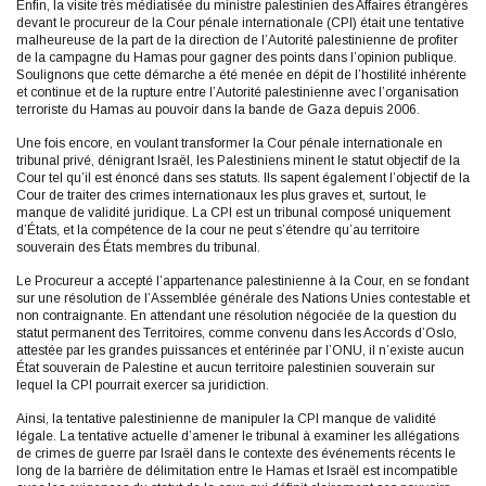
Enfin, la visite très médiatisée du ministre palestinien des Affaires étrangères
devant le procureur de la Cour pénale internationale (CPI) était une tentative
malheureuse de la part de la direction de l’Autorité palestinienne de profiter
de la campagne du Hamas pour gagner des points dans l’opinion publique.
Soulignons que cette démarche a été menée en dépit de l’hostilité inhérente
et continue et de la rupture entre l’Autorité palestinienne avec l’organisation
terroriste du Hamas au pouvoir dans la bande de Gaza depuis 2006.
Une fois encore, en voulant transformer la Cour pénale internationale en
tribunal privé, dénigrant Israël, les Palestiniens minent le statut objectif de la
Cour tel qu’il est énoncé dans ses statuts. Ils sapent également l’objectif de la
Cour de traiter des crimes internationaux les plus graves et, surtout, le
manque de validité juridique. La CPI est un tribunal composé uniquement
d’États, et la compétence de la cour ne peut s’étendre qu’au territoire
souverain des États membres du tribunal.
Le Procureur a accepté l’appartenance palestinienne à la Cour, en se fondant
sur une résolution de l’Assemblée générale des Nations Unies contestable et
non contraignante. En attendant une résolution négociée de la question du
statut permanent des Territoires, comme convenu dans les Accords d’Oslo,
attestée par les grandes puissances et entérinée par l’ONU, il n’existe aucun
État souverain de Palestine et aucun territoire palestinien souverain sur
lequel la CPI pourrait exercer sa juridiction.
Ainsi, la tentative palestinienne de manipuler la CPI manque de validité
légale. La tentative actuelle d’amener le tribunal à examiner les allégations
de crimes de guerre par Israël dans le contexte des événements récents le
long de la barrière de délimitation entre le Hamas et Israël est incompatible