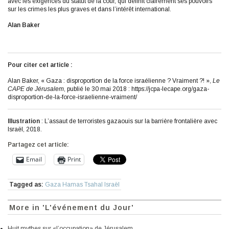
avec les exigences du statut de la cour, qui définit clairement ses pouvoirs
sur les crimes les plus graves et dans l’intérêt international.
Alan Baker
Pour citer cet article :
Alan Baker, « Gaza : disproportion de la force israélienne ? Vraiment ?! »,
Le
CAPE de Jérusalem
, publié le 30 mai 2018 : https://jcpa-lecape.org/gaza-
disproportion-de-la-force-israelienne-vraiment/
Illustration
: L’assaut de terroristes gazaouis sur la barrière frontalière avec
Israël, 2018.
Partagez cet article:
Email
Print
Tagged as:
Gaza Hamas Tsahal Israël
More in 'L'événement du Jour'
Huit mythes sur «l’occupation» de Jérusalem