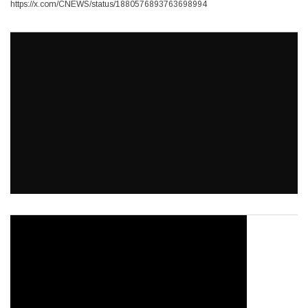
https://x.com/CNEWS/status/1880576893763698994