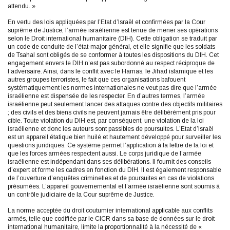
attendu. »
En vertu des lois appliquées par l’Etat d’Israël et confirmées par la Cour
suprême de Justice, l’armée israélienne est tenue de mener ses opérations
selon le Droit international humanitaire (DIH). Cette obligation se traduit par
un code de conduite de l’état-major général, et elle signifie que les soldats
de Tsahal sont obligés de se conformer à toutes les dispositions du DIH. Cet
engagement envers le DIH n’est pas subordonné au respect réciproque de
l’adversaire. Ainsi, dans le conflit avec le Hamas, le Jihad islamique et les
autres groupes terroristes, le fait que ces organisations bafouent
systématiquement les normes internationales ne veut pas dire que l’armée
israélienne est dispensée de les respecter. En d’autres termes, l’armée
israélienne peut seulement lancer des attaques contre des objectifs militaires
; des civils et des biens civils ne peuvent jamais être délibérément pris pour
cible. Toute violation du DIH est, par conséquent, une violation de la loi
israélienne et donc les auteurs sont passibles de poursuites. L’Etat d’Israël
est un appareil étatique bien huilé et hautement développé pour surveiller les
questions juridiques. Ce système permet l’application à la lettre de la loi et
que les forces armées respectent aussi. Le corps juridique de l’armée
israélienne est indépendant dans ses délibérations. Il fournit des conseils
d’expert et forme les cadres en fonction du DIH. Il est également responsable
de l’ouverture d’enquêtes criminelles et de poursuites en cas de violations
présumées. L’appareil gouvernemental et l’armée israélienne sont soumis à
un contrôle judiciaire de la Cour suprême de Justice.
La norme acceptée du droit coutumier international applicable aux conflits
armés, telle que codifiée par le CICR dans sa base de données sur le droit
international humanitaire, limite la proportionnalité à la nécessité de «