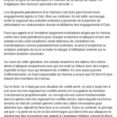
d’appliquer
des mesures spéciales de sécurité. »
Les dirigeants palestiniens et le Hamas n’ont donc pas honoré leurs
engagements signés à Oslo. Bien au contraire, ils ont initié, encouragé,
incité et organisé des activités violentes à proximité de la barrière de
délimitation en contravention directe et délibérée des engagements d’Oslo.
Face aux appels et à l’incitation largement médiatisés dirigés par le Hamas
contre des civils palestiniens pour charger la barrière et attaquer et tuer des
soldats et des civils israéliens, Israël était tenu de considérer les
manifestations comme potentiellement violentes, et ainsi d’empêcher la
violation anticipée de la loi et éviter le danger d’infiltration violente sur le
territoire israélien souverain.
Au cours de cette opération, les soldats israéliens ont obtenu des ordres
stricts d’attaquer uniquement ceux qui ont violé la clôture avec des engins
explosifs et tous ceux qui tentaient de s’infiltrer. En une seule journée
d’affrontements, un haut responsable du Hamas a avoué que 50 des 62 tués
étaient des membres du Hamas.
Sur le fond, ce n’était pas une situation de conflit armé, et cela n’avait rien à
voir avec les lois régissant les conflits armés et l’occupation du territoire.
Concernant la proportionnalité, ce concept est une norme fondamentale
dans la sphère des lois régissant les conflits armés, dans laquelle les forces
armées en état de combat opèrent contre des cibles nécessaires pour
atteindre leur objectif de faire face à un ennemi. Dans ce contexte, le principe
est que « la perte de la vie et des dommages aux biens liés aux attaques ne
doivent pas être excessives par rapport à l’avantage militaire concret et direct