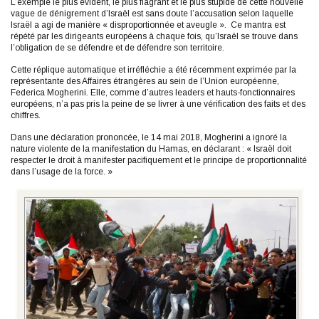
L’exemple le plus évident, le plus flagrant et le plus stupide de cette nouvelle
vague de dénigrement d’Israël est sans doute l’accusation selon laquelle
Israël a agi de manière « disproportionnée et aveugle ». Ce mantra est
répété par les dirigeants européens à chaque fois, qu’Israël se trouve dans
l’obligation de se défendre et de défendre son territoire.
Cette réplique automatique et irréfléchie a été récemment exprimée par la
représentante des Affaires étrangères au sein de l’Union européenne,
Federica Mogherini. Elle, comme d’autres leaders et hauts-fonctionnaires
européens, n’a pas pris la peine de se livrer à une vérification des faits et des
chiffres.
Dans une déclaration prononcée, le 14 mai 2018, Mogherini a ignoré la
nature violente de la manifestation du Hamas, en déclarant : « Israël doit
respecter le droit à manifester pacifiquement et le principe de proportionnalité
dans l’usage de la force. »