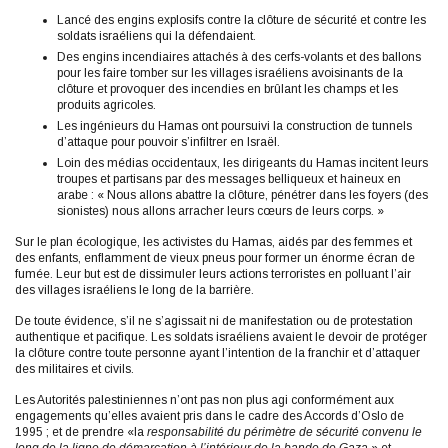
Lancé des engins explosifs contre la clôture de sécurité et contre les
soldats israéliens qui la défendaient.
Des engins incendiaires attachés à des cerfs-volants et des ballons
pour les faire tomber sur les villages israéliens avoisinants de la
clôture et provoquer des incendies en brûlant les champs et les
produits agricoles.
Les ingénieurs du Hamas ont poursuivi la construction de tunnels
d’attaque pour pouvoir s’infiltrer en Israël.
Loin des médias occidentaux, les dirigeants du Hamas incitent leurs
troupes et partisans par des messages belliqueux et haineux en
arabe : « Nous allons abattre la clôture, pénétrer dans les foyers (des
sionistes) nous allons arracher leurs cœurs de leurs corps. »
Sur le plan écologique, les activistes du Hamas, aidés par des femmes et
des enfants, enflamment de vieux pneus pour former un énorme écran de
fumée. Leur but est de dissimuler leurs actions terroristes en polluant l’air
des villages israéliens le long de la barrière.
De toute évidence, s’il ne s’agissait ni de manifestation ou de protestation
authentique et pacifique. Les soldats israéliens avaient le devoir de protéger
la clôture contre toute personne ayant l’intention de la franchir et d’attaquer
des militaires et civils.
Les Autorités palestiniennes n’ont pas non plus agi conformément aux
engagements qu’elles avaient pris dans le cadre des Accords d’Oslo de
1995 ; et de prendre «la
responsabilité du périmètre de sécurité convenu le
long de la ligne de démarcation à l’intérieur de la bande de Gaza
» et