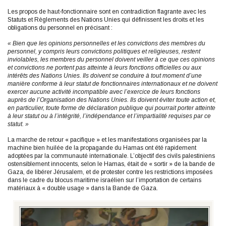
Les propos de haut-fonctionnaire sont en contradiction flagrante avec les
Statuts et Règlements des Nations Unies qui définissent les droits et les
obligations du personnel en précisant :
« Bien que les opinions personnelles et les convictions des membres du
personnel, y compris leurs convictions politiques et religieuses, restent
inviolables, les membres du personnel doivent veiller à ce que ces opinions
et convictions ne portent pas atteinte à leurs fonctions officielles ou aux
intérêts des Nations Unies. Ils doivent se conduire à tout moment d’une
manière conforme à leur statut de fonctionnaires internationaux et ne doivent
exercer aucune activité incompatible avec l’exercice de leurs fonctions
auprès de l’Organisation des Nations Unies. Ils doivent éviter toute action et,
en particulier, toute forme de déclaration publique qui pourrait porter atteinte
à leur statut ou à l’intégrité, l’indépendance et l’impartialité requises par ce
statut. »
La marche de retour « pacifique » et les manifestations organisées par la
machine bien huilée de la propagande du Hamas ont été rapidement
adoptées par la communauté internationale. L’objectif des civils palestiniens
ostensiblement innocents, selon le Hamas, était de « sortir » de la bande de
Gaza, de libérer Jérusalem, et de protester contre les restrictions imposées
dans le cadre du blocus maritime israélien sur l’importation de certains
matériaux à « double usage » dans la Bande de Gaza.