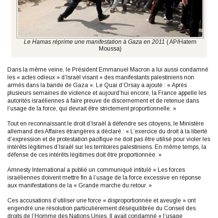
Le Hamas réprime une manifestation à Gaza en 2011
( AP/Hatem
Moussa)
Dans la même veine, le Président Emmanuel Macron a lui aussi condamné
les « actes odieux » d’Israël visant « des manifestants palestiniens non
armés dans la bande de Gaza ». Le Quai d’Orsay a ajouté : « Après
plusieurs semaines de violence et aujourd’hui encore, la France appelle les
autorités israéliennes à faire preuve de discernement et de retenue dans
l’usage de la force, qui devrait être strictement proportionnelle. »
Tout en reconnaissant le droit d’Israël à défendre ses citoyens, le Ministère
allemand des Affaires étrangères a déclaré : « L’exercice du droit à la liberté
d’expression et de protestation pacifique ne doit pas être utilisé pour violer les
intérêts légitimes d’Israël sur les territoires palestiniens. En même temps, la
défense de ces intérêts légitimes doit être proportionnée. »
Amnesty International a publié un communiqué intitulé « Les forces
israéliennes doivent mettre fin à l’usage de la force excessive en réponse
aux manifestations de la « Grande marche du retour. »
Ces accusations d’utiliser une force « disproportionnée et aveugle » ont
engendré une résolution particulièrement déséquilibrée du Conseil des
droits de l’Homme des Nations Unies. Il avait condamné « l’usage