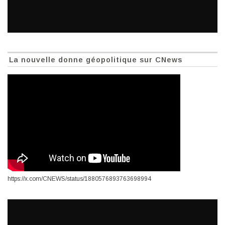
La nouvelle donne géopolitique sur CNews
https://x.com/CNEWS/status/1880576893763698994