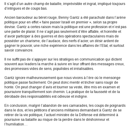
Il s’agit d’un autre champ de bataille, imprévisible et ingrat, impliqué toujours
d’intrigues et de coups bas.
Ancien baroudeur au béret rouge, Benny Gantz a été parachuté dans l’arène
politique pour en effet « faire passer Israël en premier », selon sa propre
devise. Gantz a certes raison mais la politique est une profession et n’est pas
une partie de plaisir. Il ne s’agit pas seulement d’être affable, et honnête et
d’avoir participer à des guerres et des opérations spectaculaires mais de
posséder un charisme, de l’audace, des nerfs d’acier, un désir ardent de
gagner le pouvoir, une riche expérience dans les affaires de l’Etat, et surtout
savoir convaincre.
Il ne suffit pas de s’appuyer sur les stratèges en communication qui dictent
souvent aux leaders la marche à suivre en leur offrant des messages creux,
des promesses vides de sens, populistes et irréalisables.
Gantz ignore malheureusement que nous vivons à l’ère où le mensonge
politique passe facilement. On peut donc mentir et tricher sans rougir de
honte. On peut changer d’avis et tourner sa veste, être mis en examen et
poursuivre tranquillement son chemin. La pratique de la fausseté et de la
dérobade des responsabilités est odieuse et indigne.
En conclusion, malgré l’abandon de ses camarades, les coups de poignards
dans le dos, et les pétitions d’anciens militaires demandant à Gantz de se
retirer de la vie politique, l’actuel ministre de la Défense est déterminé à
poursuive sa bataille au risque de la perdre dans le déshonneur et
l’humiliation…