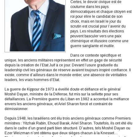
Certes, le devoir civique est de
coutume dans les pays
démocratiques et chaque citoyen est
roi pour élire le candidat de son
choix, mais en Israël le jour du
scrutin est crucial pour l’avenir du
pays. Les résultats des élections
peuvent basculer vers une paix
chimérique et illusoire comme une
guerre sanglante et inutile.
Dans ce contexte spécifique et
unique, les anciens militaires représentent en effet un gage de sécurité
depuis la création de l’Etat Juif à ce jour. Devant l’usure graduelle du
leadership civil les généraux de réserve avaient toujours inspiré confiance. Il
existe, comme d’ailleurs dans le monde entier, une absence de véritables
leaders, les vrais hommes d’Etat.
La guerre de Kippour de 1973 a éveillé doute et défiance et le général
Moshé Dayan, ministre de la Défense, fut mis sur la sellette pour ses
défaillances. La Première guerre du Liban en 1982 a accentué la méfiance
envers les anciens généraux, et Ariel Sharon forcé et contraint de
démissionner.
Depuis 1948, les Israéliens ont élu trois anciens généraux comme Premiers
ministres : Yitzhak Rabin, Ehoud Barak, Ariel Sharon. Toutefois, ils ont été élu
dans le cadre d’un grand parti bien structuré. D’autres, tels Moshé Dayan ou
Ezer Weizman n’ont obtenu que deux sièges chacun à la Knesset…