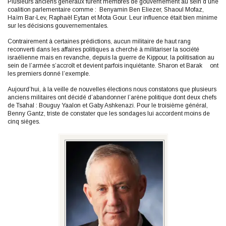
Plusieurs anciens généraux furent membres de gouvernement au sein d’une
coalition parlementaire comme : Benyamin Ben Eliezer, Shaoul Mofaz,
Haïm Bar-Lev, Raphaël Eytan et Mota Gour. Leur influence était bien minime
sur les décisions gouvernementales.
Contrairement à certaines prédictions, aucun militaire de haut rang
reconverti dans les affaires politiques a cherché à militariser la société
israélienne mais en revanche, depuis la guerre de Kippour, la politisation au
sein de l’armée s’accroît et devient parfois inquiétante. Sharon et Barak ont
les premiers donné l’exemple.
Aujourd’hui, à la veille de nouvelles élections nous constatons que plusieurs
anciens militaires ont décidé d’abandonner l’arène politique dont deux chefs
de Tsahal : Bouguy Yaalon et Gaby Ashkenazi. Pour le troisième général,
Benny Gantz, triste de constater que les sondages lui accordent moins de
cinq sièges.