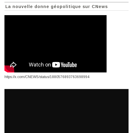
La nouvelle donne géopolitique sur CNews
https://x.com/CNEWS/status/1880576893763698994