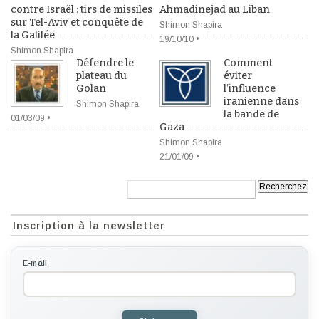
contre Israël : tirs de missiles
Ahmadinejad au Liban
sur Tel-Aviv et conquête de
Shimon Shapira
la Galilée
19/10/10 •
Shimon Shapira
Défendre le
Comment
22/11/11 •
plateau du
éviter
Golan
l’influence
iranienne dans
Shimon Shapira
la bande de
01/03/09 •
Gaza
Shimon Shapira
21/01/09 •
Recherche:
Inscription à la newsletter
E-mail