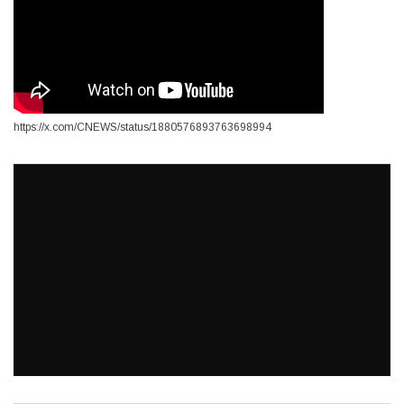
https://x.com/CNEWS/status/1880576893763698994