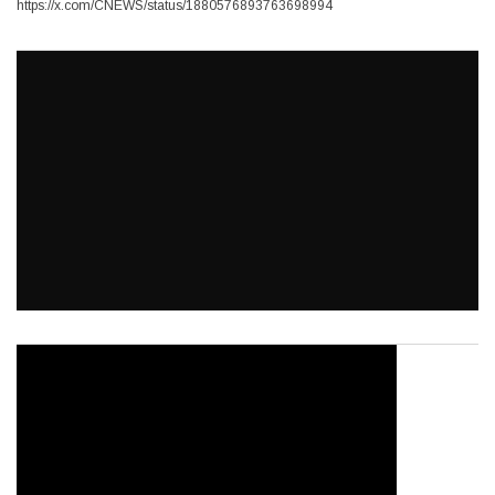
https://x.com/CNEWS/status/1880576893763698994