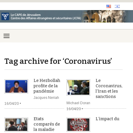
Tag archive for ‘Coronavirus’
Le Hezbollah
Le
profite de la
Coronavirus,
pandémie
l’Iran et les
sanctions
Jacques Neriah
Michael Doran
16/04/20 •
16/04/20 •
Etats
L’impact du
comparés de
la maladie