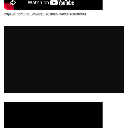
https://x.com/CNEWS/status/1880576893763698994