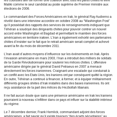
les coulisses afin de former une coalition avec tous les partis chiites et élire
Maliki comme le seul candidat au poste suprême de Premier ministre aux
élections de 2006.
Le commandant des Forces Américaines en Irak, le général Ray Audierno a
révélé dans une interview accordée en octobre 2008 au “Washington Post”
qu’il possédait des rapports des services de renseignements indiquant que
Téhéran a soudoyé des dirigeants chiites pour pouvoir contrer un nouvel
accord entre Washington et Bagdad et permettant le maintien des forces
américaines en territoire irakien. L’Iran a également exhorté ses partenaires
chiites d’insister sur le fait que le retrait américain serait complet et achevé
avant la fin du mois de décembre 2011.
L’Iran avait d’autres moyens d’influence sur les événements en Irak. Après
l’invasion américaine en mars 2003, l’Iran a introduit des milliers de soldats
de la Garde Révolutionnaire pour soutenir les milices chiites. L’offensive
américaine dirigée par le général David Petraeus en 2007 a menacé
directement les forces iraniennes. Craignant une escalade qui conduirait à
un conflit avec les Etats Unis, les Iraniens ont par conséquent quitté la région.
En outre, Téhéran a continué à financer, à former, et à équiper militairement
différents groupes shiites d’Irak installés dans des bases iraniennes. Ils ont
reçu assistance de la part des milices du Hezbollah libanais.
Il ne fait aucun doute que sans une présence américaine en Irak les Iraniens
pourraient à nouveau s’infiltrer dans ce pays et influer sur la stabilité intérieur
du régime.
Le 7 décembre dernier, Frank Hemlick, commandant adjoint des forces
américaines, a fait savoir qu’il existe toujours “des écarts sécuritaires” au