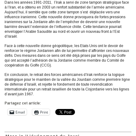
Dans les années 1991-2011, l’Irak a servi de zone tampon stratégique face
à l’Iran, et a obtenu en 2003 un renfort substantiel de l’armée américaine.
Aujourd’hui, il semble que cette zone tampon s’est déplacée vers une
influence iranienne. Cette nouvelle donne provoquera de fortes pressions
iraniennes sur la Jordanie afin de l’empêcher de devenir une nouvelle
barrière devant l’extension de l’influence chiite. Cette tendance pourrait
envelopper l’Arabie Saoudite au nord et ouvrir un nouveau front à l’Est
d’Israël.
Face à cette nouvelle donne géopolitique, les Etats Unis ont le devoir de
renforcer le régime Jordanien afin de lui permettre d’affronter ces nouveaux
défis. Des mesures dans ce sens ont été déjà prises par les pays du Golfe
qui ont accepté l’adhésion de la Jordanie comme membre du Comité de
coopération du Golfe (CCG).
En conclusion, le retrait des forces américaines d’Irak renforce la logique
stratégique pour le maintien de la vallée du Jourdain comme première ligne
de défense d’Israël, et rejette le fondement de toute revendication
internationale pour un retrait israélien de toute la Cisjordanie vers les lignes
d’avant juin 1967.
Partagez cet article:
Email
Print