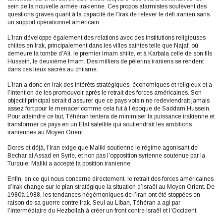
sein de la nouvelle armée irakienne. Ces propos alarmistes soulèvent des
questions graves quant à la capacité de l’Irak de relever le défi iranien sans
un support opérationnel américain.
L’Iran développe également des relations avec des institutions religieuses
chiites en Irak, principalement dans les villes saintes telle que Najaf, où
demeure la tombe d’Ali, le premier Imam shiite, et à Karbala celle de son fils
Hussein, le deuxième Imam. Des milliers de pèlerins iraniens se rendent
dans ces lieux sacrés au chiisme.
L’Iran a donc en Irak des intérêts stratégiques, économiques et religieux et a
l’intention de les promouvoir après le retrait des forces américaines. Son
objectif principal serait d’assurer que ce pays voisin ne redeviendrait jamais
assez fort pour le menacer comme cela fut à l’époque de Saddam Hussein.
Pour atteindre ce but, Téhéran tentera de minimiser la puissance irakienne et
transformer ce pays en un Etat satellite qui soutiendrait les ambitions
iraniennes au Moyen Orient.
Dores et déjà, l’Iran exige que Maliki soutienne le régime agonisant de
Bechar al Assad en Syrie, et non pas l’opposition syrienne soutenue par la
Turquie. Maliki a accepté la position iranienne.
Enfin, en ce qui nous concerne directement, le retrait des forces américaines
d’Irak change sur le plan stratégique la situation d’Israël au Moyen Orient. De
1980à 1988, les tendances hégémoniques de l’Iran ont été stoppées en
raison de sa guerre contre Irak. Seul au Liban, Téhéran a agi par
l’intermédiaire du Hezbollah à créer un front contre Israël et l’Occident.