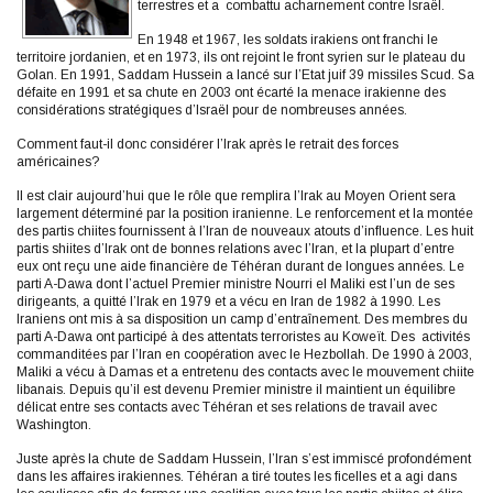
terrestres et a combattu acharnement contre Israël.
En 1948 et 1967, les soldats irakiens ont franchi le
territoire jordanien, et en 1973, ils ont rejoint le front syrien sur le plateau du
Golan. En 1991, Saddam Hussein a lancé sur l’Etat juif 39 missiles Scud. Sa
défaite en 1991 et sa chute en 2003 ont écarté la menace irakienne des
considérations stratégiques d’Israël pour de nombreuses années.
Comment faut-il donc considérer l’Irak après le retrait des forces
américaines?
Il est clair aujourd’hui que le rôle que remplira l’Irak au Moyen Orient sera
largement déterminé par la position iranienne. Le renforcement et la montée
des partis chiites fournissent à l’Iran de nouveaux atouts d’influence. Les huit
partis shiites d’Irak ont de bonnes relations avec l’Iran, et la plupart d’entre
eux ont reçu une aide financière de Téhéran durant de longues années. Le
parti A-Dawa dont l’actuel Premier ministre Nourri el Maliki est l’un de ses
dirigeants, a quitté l’Irak en 1979 et a vécu en Iran de 1982 à 1990. Les
Iraniens ont mis à sa disposition un camp d’entraînement. Des membres du
parti A-Dawa ont participé à des attentats terroristes au Koweït. Des activités
commanditées par l’Iran en coopération avec le Hezbollah. De 1990 à 2003,
Maliki a vécu à Damas et a entretenu des contacts avec le mouvement chiite
libanais. Depuis qu’il est devenu Premier ministre il maintient un équilibre
délicat entre ses contacts avec Téhéran et ses relations de travail avec
Washington.
Juste après la chute de Saddam Hussein, l’Iran s’est immiscé profondément
dans les affaires irakiennes. Téhéran a tiré toutes les ficelles et a agi dans