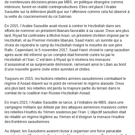
de nombreuses décisions prises par MBS, en politique étrangère comme
intérieure, furent en réalité contreproductives. Elles ont placé l’Arabie
Saoudite sur la défensive plutôt que sur l’offensive comme cela fut observé à
la veille du couronnement du roi Salman.
En 2015, l’Arabie Saoudite avait réussi à contrer le Hezbollah dans ses
efforts de nommer un président libanais favorable à sa cause. Deux ans plus
tard, Riyad fut confrontée à Michel Aoun, un président chrétien imposé par le
Hezbollah, et au Premier ministre libanais, Saad Hariri, un sunnite qui a
choisi de rejoindre le camp du Hezbollah malgré le meurtre de son père
Rafic. Cependant, le 5 novembre 2017, Saad Hariri choisit le camp saoudien
après avoir été informé qu’un complot était fomenté contre lui par le
Hezbollah et l’Iran. C’est bien à Riyad qu’il révélera les menaces
d’assassinat et sa surprenante démission, ramenant ainsi le Liban au bord
d’une nouvelle guerre civile entre sunnites et chiites.
Toujours en 2015, les factions rebelles armées saoudiennes combattant le
régime d’Assad étaient sur le point de renverser le régime alaouite. Deux
ans plus tard, les rebelles ont perdu la majeure partie du terrain dans le
combat de la coalition Iran-Russie-Hezbollah-Assad.
En mars 2015, l’Arabie Saoudite se lance, à l’initiative de MBS, dans une
campagne militaire qui débute par des attaques aériennes massives contre
les rebelles Houthis du Yémen soutenus par l’Iran. L’objectif saoudien était
de rétablir un régime légitime au Yémen et d’éloigner la menace Houthie
des frontières saoudiennes.
Au départ, les Saoudiens avaient réussi à organiser une force panarabe