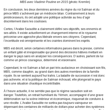
MBS avec Vladimir Poutine en 2015
(photo: Kremlin)
En conclusion, les deux dernières années du règne du roi Salman et du
prince MBS s’achèvent par un médiocre bilan. Contrairement à leurs
prédécesseurs, ils ont adopté une politique activiste au lieu d’agir
discrètement dans les coulisses.
Certes, l’Arabie Saoudite a clairement défini ses objectifs, ses ennemis et
ses alliés. Il existe actuellement un changement interne et le royaume
préconise une approche plus libérale envers ses citoyens. Cependant,
l’incertitude est omniprésente et les craintes dominent les esprits.
MBS est décrit, selon certaines informations parues dans la presse, comme
un enfant gâté et irresponsable qui prend des décisions hâtives mettant en
danger le pays sans en analyser les conséquences. D’autres, parlent de lui
comme un prince courageux, déterminé et visionnaire.
Cependant, le roi Salman a fait un pari très audacieux en choisissant son fils,
MBS, comme dauphin, au grand dam des autres membres de la famille
royale. Ils se sentent aujourd’hui trahis. La bataille de succession n’est donc
pas achevée, et si la politique de Salman échouait, elle plongerait le pays
dans une situation chaotique incontrôlable.
À l’heure actuelle, il ne semble pas que le régime saoudien soit en
danger. Toutefois, un retrait humiliant du Yémen, accompagné d’une grave
détérioration sur la scène intérieur et économique, risquerait de conduire à
une révolte. L’Arabie Saoudite ne sortira pas toujours vainqueur en
dépensant des centaines de milliards de dollars pour acheter des systèmes