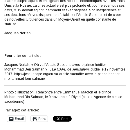
d’armes sophistiqués et en signant des accords économiques avec les États-
Unis et la Russie. La crise actuelle est plus profonde et, pour relever tous ses
défis, MBS devrait agir prudemment et avec sagesse. Son inexpérience et
ses décisions hâtives risquent de déstabiliser l’Arabie Saoudite et de créer
de nouvelles turbulences dans un Moyen-Orient en quête constante de
stabilité.
Jacques Neriah
Pour citer cet article :
Jacques Neriah, « Où va l’Arabie Saoudite avec le prince héritier
Mohammad Ben Salman ? »,
Le CAPE de Jérusalem
, publié le 12 novembre
2017: https://jcpa-lecape.org/ou-va-arabie-saoudite-avec-le-prince-heritier-
mohammad-ben-salman/
Photo d’illustration : Rencontre entre Emmanuel Macron et le prince
Mohammad Bin Salman, le 9 novembre à Riyad (photo : Agence de presse
saoudienne)
Partagez cet article:
Email
Print