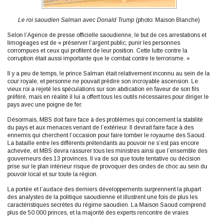
Le roi saoudien Salman avec Donald Trump
(photo: Maison Blanche)
Selon l’Agence de presse officielle saoudienne, le but de ces arrestations et
limogeages est de « préserver l’argent public, punir les personnes
corrompues et ceux qui profitent de leur position. Cette lutte contre la
corruption était aussi importante que le combat contre le terrorisme. »
Il y a peu de temps, le prince Salman était relativement inconnu au sein de la
cour royale, et personne ne pouvait prédire son incroyable ascension. Le
vieux roi a rejeté les spéculations sur son abdication en faveur de son fils
préféré, mais en réalité il lui a offert tous les outils nécessaires pour diriger le
pays avec une poigne de fer.
Désormais, MBS doit faire face à des problèmes qui concernent la stabilité
du pays et aux menaces venant de l’extérieur. Il devrait faire face à des
ennemis qui cherchent l’occasion pour faire tomber le royaume des Saoud.
La bataille entre les différents prétendants au pouvoir ne s’est pas encore
achevée, et MBS devra rassurer tous les ministres ainsi que l’ensemble des
gouverneurs des 13 provinces. Il va de soi que toute tentative ou décision
prise sur le plan intérieur risque de provoquer des ondes de choc au sein du
pouvoir local et sur toute la région.
La portée et l’audace des derniers développements surprennent la plupart
des analystes de la politique saoudienne et illustrent une fois de plus les
caractéristiques secrètes du régime saoudien. La Maison Saoud comprend
plus de 50 000 princes, et la majorité des experts rencontre de vraies