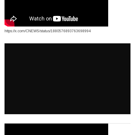
https://x.com/CNEWS/status/1880576893763698994