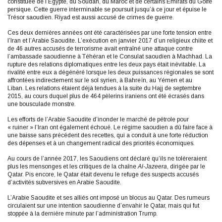
constituée de l’Égypte, du Soudan, du Maroc et de certains Émirats du Golfe
persique. Cette guerre interminable se poursuit jusqu’à ce jour et épuise le
Trésor saoudien. Riyad est aussi accusé de crimes de guerre.
Ces deux dernières années ont été caractérisées par une forte tension entre
l’Iran et l’Arabie Saoudite. L’exécution en janvier 2017 d’un religieux chiite et
de 46 autres accusés de terrorisme avait entraîné une attaque contre
l’ambassade saoudienne à Téhéran et le Consulat saoudien à Machhad. La
rupture des relations diplomatiques entre les deux pays était inévitable. La
rivalité entre eux a dégénéré lorsque les deux puissances régionales se sont
affrontées indirectement sur le sol syrien, à Bahreïn, au Yémen et au
Liban. Les relations étaient déjà tendues à la suite du Hajj de septembre
2015, au cours duquel plus de 464 pèlerins iraniens ont été écrasés dans
une bousculade monstre.
Les efforts de l’Arabie Saoudite d’inonder le marché de pétrole pour
« ruiner » l’Iran ont également échoué. Le régime saoudien a dû faire face à
une baisse sans précédent des recettes, qui a conduit à une forte réduction
des dépenses et à un changement radical des priorités économiques.
Au cours de l’année 2017, les Saoudiens ont déclaré qu’ils ne toléreraient
plus les mensonges et les critiques de la chaîne
Al-Jazeera
, dirigée par le
Qatar. Pis encore, le Qatar était devenu le refuge des suspects accusés
d’activités subversives en Arabie Saoudite.
L’Arabie Saoudite et ses alliés ont imposé un blocus au Qatar. Des rumeurs
circulaient sur une intention saoudienne d’envahir le Qatar, mais qui fut
stoppée à la dernière minute par l’administration Trump.