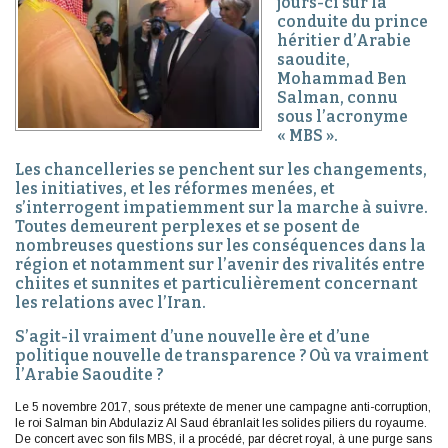
jours-ci sur la
conduite du prince
héritier d’Arabie
saoudite,
Mohammad Ben
Salman, connu
sous l’acronyme
« MBS ».
Les chancelleries se penchent sur les changements,
les initiatives, et les réformes menées, et
s’interrogent impatiemment sur la marche à suivre.
Toutes demeurent perplexes et se posent de
nombreuses questions sur les conséquences dans la
région et notamment sur l’avenir des rivalités entre
chiites et sunnites et particulièrement concernant
les relations avec l’Iran.
S’agit-il vraiment d’une nouvelle ère et d’une
politique nouvelle de transparence ? Où va vraiment
l’Arabie Saoudite ?
Le 5 novembre 2017, sous prétexte de mener une campagne anti-corruption,
le roi Salman bin Abdulaziz Al Saud ébranlait les solides piliers du royaume.
De concert avec son fils MBS, il a procédé, par décret royal, à une purge sans