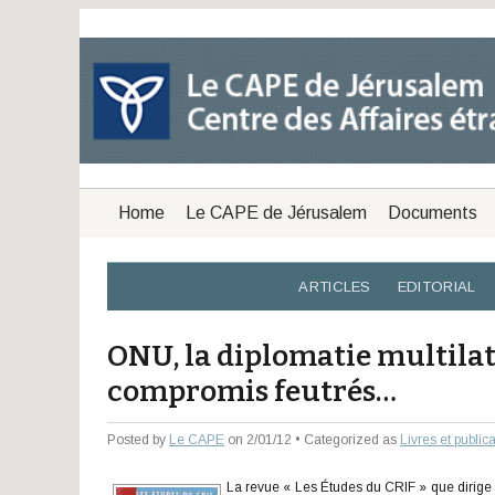
Home
Le CAPE de Jérusalem
Documents
ARTICLES
EDITORIAL
ONU, la diplomatie multilaté
compromis feutrés…
Posted by
Le CAPE
on 2/01/12 • Categorized as
Livres et public
La revue « Les Études du CRIF » que dirige 