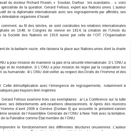
t travail du docteur Richard Rossin, « Soudan, Darfour : les scandales… », voici
pécialiste de la question, Gérard Fellous, expert aux Nations unies. L’auteur
if de la diplomatie internationale avec ses regroupements par affinités, ses
 détestation organisée d’Israël.
comment, au fil des siècles, se sont construites les relations internationales
stphalie en 1648, le Congrès de vienne en 1814, la création de l’Union du
e la Société des Nations en 1919 suivie par celle de l’OIT, l’Organisation
nt de la barbarie nazie, elle laissera la place aux Nations unies dont la charte
ONU a pour mission de maintenir la paix et la sécurité internationale. 2/ L’ONU a
rage et de médiation. 3/ L’ONU a pour mission de régler par la coopération les
el ou humaniste. 4/ L’ONU doit veiller au respect des Droits de l’Homme et des
93. Cette démultiplication avec l’émergence de regroupements, notamment à
matiques pas toujours bien inspirées.
Gérard Fellous examine trois cas exemplaires : a/ La Conférence sur la lutte
avec ses débordements anti-israéliens obsessionnels. b/ Après des réunions
 l’Homme d’avril 2009 à Genève (Durban II) qui accueille le président iranien
ème session de l’Assemblée Générale de l’ONU à New York avec la tentative,
re de la Palestine comme État membre de l’ONU.
prendre le fonctionnement des différentes structures onusiennes. L’auteur