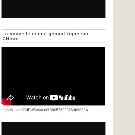
La nouvelle donne géopolitique sur
CNews
https://x.com/CNEWS/status/1880576893763698994