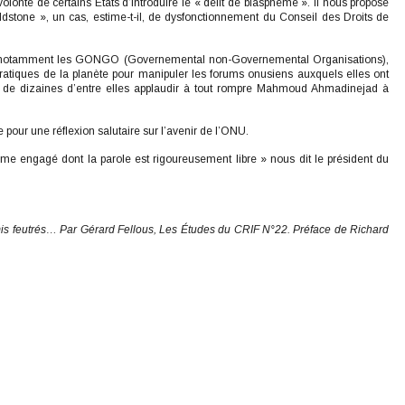
 volonté de certains États d’introduire le « délit de blasphème ». Il nous propose
ldstone », un cas, estime-t-il, de dysfonctionnement du Conseil des Droits de
es, notamment les GONGO (Governemental non-Governemental Organisations),
tiques de la planète pour manipuler les forums onusiens auxquels elles ont
nts de dizaines d’entre elles applaudir à tout rompre Mahmoud Ahmadinejad à
 pour une réflexion salutaire sur l’avenir de l’ONU.
e engagé dont la parole est rigoureusement libre » nous dit le président du
romis feutrés… Par Gérard Fellous, Les Études du CRIF N°22. Préface de Richard