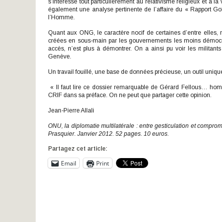
s’intéresse tout particulièrement au relativisme religieux et à la
également une analyse pertinente de l’affaire du « Rapport Go
l’Homme.
Quant aux ONG, le caractère nocif de certaines d’entre ell
créées en sous-main par les gouvernements les moins démocra
accès, n’est plus à démontrer. On a ainsi pu voir les milita
Genève.
Un travail fouillé, une base de données précieuse, un outil unique
« Il faut lire ce dossier remarquable de Gérard Fellous… homm
CRIF dans sa préface. On ne peut que partager cette opinion.
Jean-Pierre Allali
ONU, la diplomatie multilatérale : entre gesticulation et comp
Prasquier. Janvier 2012. 52 pages. 10 euros.
Partagez cet article:
Email
Print