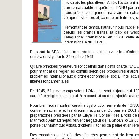
les sujets les plus divers. Après l’excellen
une remarquable enquête sur l’ONU par un s
nous présente un panorama vraiment exhaust
compromis feutrés et, comme un leitmotiv, sa
Remontant le temps, l’auteur nous rappelle 
depuis les grands traités, la paix de We
Télégraphe International en 1874, celle d
Internationale du Travail.
Plus tard, la SDN s’étant montrée incapable d’éviter le déferleme
entrera en vigueur le 24 octobre 1945.
Quatre principes fondateurs sont définis dans cette charte : 1/ L’
pour mandat de régler les conflits selon des procédures d’arbit
problèmes internationaux d’ordre économique, social, intellectu
libertés fondamentales.
En 1945, 51 pays composaient l’ONU. Ils sont aujourd’hui 1
caractère religieux, a conduit à la constitution de majorités auto
Pour bien nous montrer certains dysfonctionnements de l’ONU, 
contre le racisme et les discriminations de Durban en 2001 
préparatoires présidées par la Libye, le Conseil des Droits de
Mahmoud Ahmadinejad, fervent négateur de la Shoah. c/ La 66
portée par Mahmoud Abbas, d’obtenir l’adhésion pleine et entiè
Des encadrés et des études séparées permettent de bien com