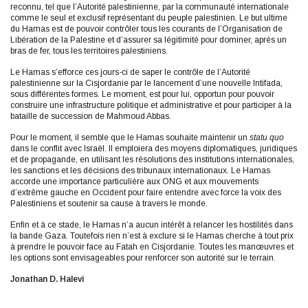
reconnu, tel que l’Autorité palestinienne, par la communauté internationale
comme le seul et exclusif représentant du peuple palestinien. Le but ultime
du Hamas est de pouvoir contrôler tous les courants de l’Organisation de
Libération de la Palestine et d’assurer sa légitimité pour dominer, après un
bras de fer, tous les territoires palestiniens.
Le Hamas s’efforce ces jours-ci de saper le contrôle de l’Autorité
palestinienne sur la Cisjordanie par le lancement d’une nouvelle Intifada,
sous différentes formes. Le moment, est pour lui, opportun pour pouvoir
construire une infrastructure politique et administrative et pour participer à la
bataille de succession de Mahmoud Abbas.
Pour le moment, il semble que le Hamas souhaite maintenir un
statu quo
dans le conflit avec Israël. Il emploiera des moyens diplomatiques, juridiques
et de propagande, en utilisant les résolutions des institutions internationales,
les sanctions et les décisions des tribunaux internationaux. Le Hamas
accorde une importance particulière aux ONG et aux mouvements
d’extrême gauche en Occident pour faire entendre avec force la voix des
Palestiniens et soutenir sa cause à travers le monde.
Enfin et à ce stade, le Hamas n’a aucun intérêt à relancer les hostilités dans
la bande Gaza. Toutefois rien n’est à exclure si le Hamas cherche à tout prix
à prendre le pouvoir face au Fatah en Cisjordanie. Toutes les manœuvres et
les options sont envisageables pour renforcer son autorité sur le terrain.
Jonathan D. Halevi