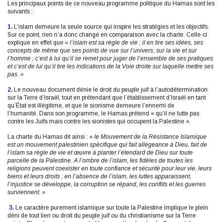
Les principaux points de ce nouveau programme politique du Hamas sont les
suivants :
1.
L’islam demeure la seule source qui inspire les stratégies et les objectifs.
Sur ce point, rien n’a donc changé en comparaison avec la charte. Celle-ci
explique en effet que
« l’islam est sa règle de vie ; il en tire ses idées, ses
concepts de même que ses points de vue sur l’univers, sur la vie et sur
l’homme ; c’est à lui qu’il se remet pour juger de l’ensemble de ses pratiques
et c’est de lui qu’il tire les indications de la Voie droite sur laquelle mettre ses
pas. »
2.
Le nouveau document dénie le droit du peuple juif à l’autodétermination
sur la Terre d’Israël, tout en prétendant que l’établissement d’Israël en tant
qu’État est illégitime, et que le sionisme demeure l’ennemi de
l’humanité. Dans son programme, le Hamas prétend « qu’il ne lutte pas
contre les Juifs mais contre les sionistes qui occupent la Palestine ».
La charte du Hamas dit ainsi : «
le Mouvement de la Résistance Islamique
est un mouvement palestinien spécifique qui fait allégeance à Dieu, fait de
l’islam sa règle de vie et œuvre à planter l’étendard de Dieu sur toute
parcelle de la Palestine. A l’ombre de l’islam, les fidèles de toutes les
religions peuvent coexister en toute confiance et sécurité pour leur vie, leurs
biens et leurs droits ; en l’absence de l’islam, les luttes apparaissent,
l’injustice se développe, la corruption se répand, les conflits et les guerres
surviennent. »
3.
Le caractère purement islamique sur toute la Palestine implique le plein
déni de tout lien ou droit du peuple juif ou du christianisme sur la Terre