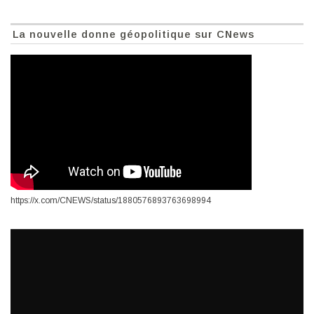
La nouvelle donne géopolitique sur CNews
https://x.com/CNEWS/status/1880576893763698994