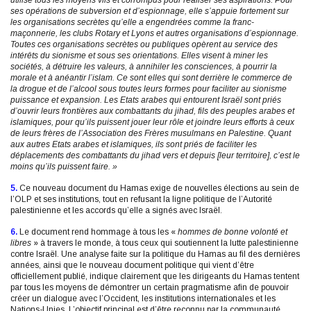
ses opérations de subversion et d’espionnage, elle s’appuie fortement sur
les organisations secrètes qu’elle a engendrées comme la franc-
maçonnerie, les clubs Rotary et Lyons et autres organisations d’espionnage.
Toutes ces organisations secrètes ou publiques opèrent au service des
intérêts du sionisme et sous ses orientations. Elles visent à miner les
sociétés, à détruire les valeurs, à annihiler les consciences, à pourrir la
morale et à anéantir l’islam. Ce sont elles qui sont derrière le commerce de
la drogue et de l’alcool sous toutes leurs formes pour faciliter au sionisme
puissance et expansion.
Les Etats arabes qui entourent Israël sont priés
d’ouvrir leurs frontières aux combattants du jihad, fils des peuples arabes et
islamiques, pour qu’ils puissent jouer leur rôle et joindre leurs efforts à ceux
de leurs frères de l’Association des Frères musulmans en Palestine. Quant
aux autres Etats arabes et islamiques, ils sont priés de faciliter les
déplacements des combattants du jihad vers et depuis [leur territoire], c’est le
moins qu’ils puissent faire. »
5.
Ce nouveau document du Hamas exige de nouvelles élections au sein de
l’OLP et ses institutions, tout en refusant la ligne politique de l’Autorité
palestinienne et les accords qu’elle a signés avec Israël.
6.
Le document rend hommage à tous les «
hommes de bonne volonté et
libres
» à travers le monde, à tous ceux qui soutiennent la lutte palestinienne
contre Israël. Une analyse faite sur la politique du Hamas au fil des dernières
années, ainsi que le nouveau document politique qui vient d’être
officiellement publié, indique clairement que les dirigeants du Hamas tentent
par tous les moyens de démontrer un certain pragmatisme afin de pouvoir
créer un dialogue avec l’Occident, les institutions internationales et les
Nations-Unies. L’objectif principal est d’être reconnu par la communauté