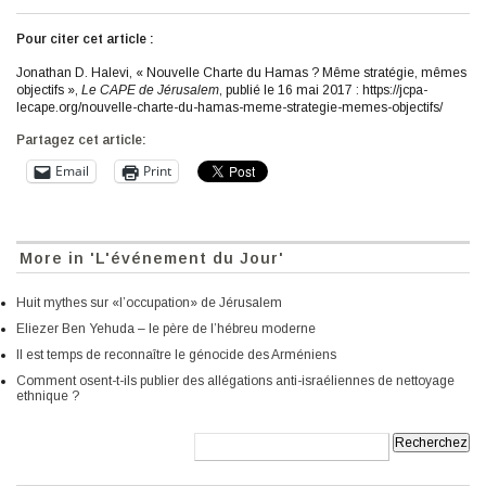
Pour citer cet article :
Jonathan D. Halevi, « Nouvelle Charte du Hamas ? Même stratégie, mêmes
objectifs »,
Le CAPE de Jérusalem
, publié le 16 mai 2017 : https://jcpa-
lecape.org/nouvelle-charte-du-hamas-meme-strategie-memes-objectifs/
Partagez cet article:
Email
Print
More in 'L'événement du Jour'
Huit mythes sur «l’occupation» de Jérusalem
Eliezer Ben Yehuda – le père de l’hébreu moderne
Il est temps de reconnaître le génocide des Arméniens
Comment osent-t-ils publier des allégations anti-israéliennes de nettoyage
ethnique ?
Recherche: