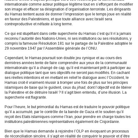
internationale comme acteur politique légitime tout en s’efforçant de modifier
son image et effacer sa désignation d’organisation terroriste. Les dirigeants
du Hamas tentent aussi de donner l’impression que le temps joue en réalité
en faveur des Palestiniens, et que toute alliance avec Israël sera
contreproductive et néfaste à long terme.
Ce qui est stupéfiant dans cette supercherie du Hamas c’est qu’il n’a jamais
reconnu l’autorité des Nations-Unies, ni ses institutions ou ses résolutions, y
compris la fameuse Résolution 181 sur le partage de la Palestine adoptée le
29 novembre 1947 par l’Assemblée générale de l’ONU.
Cependant, le Hamas poursuit son double jeu cynique et au cours des
dernières années tente de faire comprendre aux yeux de la communauté
internationale qu’il a changé de cap, qu’il est maintenant prêt à participer au
dialogue politique tant que ses objectifs ne seront pas modifiés. En cachant
ses réelles intentions et en mettant en relief le dialogue avec l’Occident, le
Hamas croit-il vraiment réussir à tromper une fois de plus sur les principes
islamiques de base qui le guident, ceux du
jihad
, dont l’objectif est de libérer
la Palestine et de détruire Israël ? Il s’agit bien entendu, d’une illusion. La
supercherie est flagrante.
Pour l’heure, le but primordial du Hamas est de traduire le pouvoir politique
qu’il a accumulé, par le contrôle de la bande de Gaza et le soutien qu’il
reçoit des Etats islamiques comme l’Iran, pour prendre en charge toutes les
institutions palestiniennes représentatives également de Cisjordanie.
Bien que le Hamas demande à rejoindre l’OLP en évoquant un processus
de réconciliation sincère, il s’agit en réalité de conquérir le pouvoir et d’être