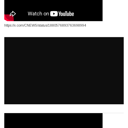
https://x.com/CNEWS/status/1880576893763698994