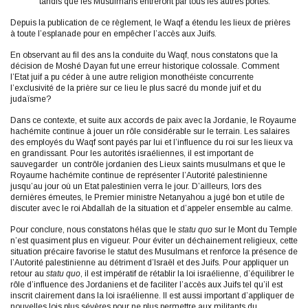
tandis que les Musulmans entreront par tous les autres portes.
Depuis la publication de ce règlement, le Waqf a étendu les lieux de prières
à toute l’esplanade pour en empêcher l’accès aux Juifs.
En observant au fil des ans la conduite du Waqf, nous constatons que la
décision de Moshé Dayan fut une erreur historique colossale. Comment
l’Etat juif a pu céder à une autre religion monothéiste concurrente
l’exclusivité de la prière sur ce lieu le plus sacré du monde juif et du
judaïsme?
Dans ce contexte, et suite aux accords de paix avec la Jordanie, le Royaume
hachémite continue à jouer un rôle considérable sur le terrain. Les salaires
des employés du Waqf sont payés par lui et l’influence du roi sur les lieux va
en grandissant. Pour les autorités israéliennes, il est important de
sauvegarder un contrôle jordanien des Lieux saints musulmans et que le
Royaume hachémite continue de représenter l’Autorité palestinienne
jusqu’au jour où un Etat palestinien verra le jour. D’ailleurs, lors des
dernières émeutes, le Premier ministre Netanyahou a jugé bon et utile de
discuter avec le roi Abdallah de la situation et d’appeler ensemble au calme.
Pour conclure, nous constatons hélas que le
statu quo
sur le Mont du Temple
n’est quasiment plus en vigueur. Pour éviter un déchainement religieux, cette
situation précaire favorise le statut des Musulmans et renforce la présence de
l’Autorité palestinienne au détriment d’Israël et des Juifs. Pour appliquer un
retour au
statu quo
, il est impératif de rétablir la loi israélienne, d’équilibrer le
rôle d’influence des Jordaniens et de faciliter l’accès aux Juifs tel qu’il est
inscrit clairement dans la loi israélienne. Il est aussi important d’appliquer de
nouvelles lois plus sévères pour ne plus permettre aux militants du