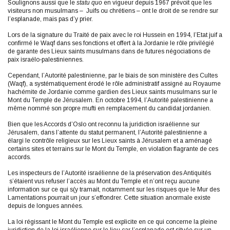
Soulignons aussi que le
statu quo
en vigueur depuis 1967 prévoit que les
visiteurs non musulmans – Juifs ou chrétiens – ont le droit de se rendre sur
l’esplanade, mais pas d’y prier.
Lors de la signature du Traité de paix avec le roi Hussein en 1994, l’Etat juif a
confirmé le Waqf dans ses fonctions et offert à la Jordanie le rôle privilégié
de garante des Lieux saints musulmans dans de futures négociations de
paix israélo-palestiniennes.
Cependant, l’Autorité palestinienne, par le biais de son ministère des Cultes
(Waqf), a systématiquement érodé le rôle administratif assigné au Royaume
hachémite de Jordanie comme gardien des Lieux saints musulmans sur le
Mont du Temple de Jérusalem. En octobre 1994, l’Autorité palestinienne a
même nommé son propre mufti en remplacement du candidat jordanien.
Bien que les Accords d’Oslo ont reconnu la juridiction israélienne sur
Jérusalem, dans l’attente du statut permanent, l’Autorité palestinienne a
élargi le contrôle religieux sur les Lieux saints à Jérusalem et a aménagé
certains sites et terrains sur le Mont du Temple, en violation flagrante de ces
accords.
Les inspecteurs de l’Autorité israélienne de la préservation des Antiquités
s’étaient vus refuser l’accès au Mont du Temple et n’ont reçu aucune
information sur ce qui s(y tramait, notamment sur les risques que le Mur des
Lamentations pourrait un jour s’effondrer. Cette situation anormale existe
depuis de longues années.
La loi régissant le Mont du Temple est explicite en ce qui concerne la pleine