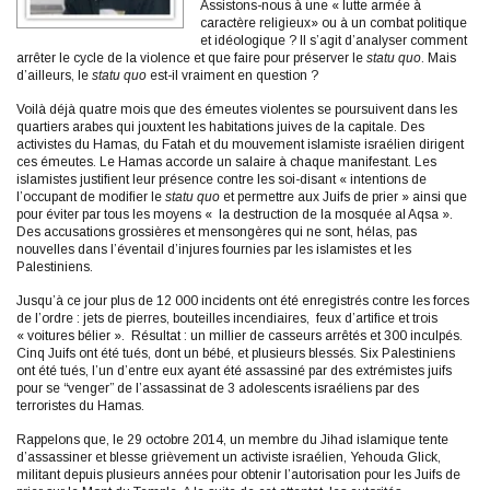
Assistons-nous à une « lutte armée à
caractère religieux» ou à un combat politique
et idéologique ? Il s’agit d’analyser comment
arrêter le cycle de la violence et que faire pour préserver le
statu quo
. Mais
d’ailleurs, le
statu quo
est-il vraiment en question ?
Voilà déjà quatre mois que des émeutes violentes se poursuivent dans les
quartiers arabes qui jouxtent les habitations juives de la capitale. Des
activistes du Hamas, du Fatah et du mouvement islamiste israélien dirigent
ces émeutes. Le Hamas accorde un salaire à chaque manifestant. Les
islamistes justifient leur présence contre les soi-disant « intentions de
l’occupant de modifier le
statu quo
et permettre aux Juifs de prier » ainsi que
pour éviter par tous les moyens « la destruction de la mosquée al Aqsa ».
Des accusations grossières et mensongères qui ne sont, hélas, pas
nouvelles dans l’éventail d’injures fournies par les islamistes et les
Palestiniens.
Jusqu’à ce jour plus de 12 000 incidents ont été enregistrés contre les forces
de l’ordre : jets de pierres, bouteilles incendiaires, feux d’artifice et trois
« voitures bélier ». Résultat : un millier de casseurs arrêtés et 300 inculpés.
Cinq Juifs ont été tués, dont un bébé, et plusieurs blessés. Six Palestiniens
ont été tués, l’un d’entre eux ayant été assassiné par des extrémistes juifs
pour se “venger” de l’assassinat de 3 adolescents israéliens par des
terroristes du Hamas.
Rappelons que, le 29 octobre 2014, un membre du Jihad islamique tente
d’assassiner et blesse grièvement un activiste israélien, Yehouda Glick,
militant depuis plusieurs années pour obtenir l’autorisation pour les Juifs de