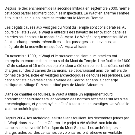
Depuis le déclenchement de la seconde Intifada en septembre 2000, même
cet accès partiel est interdit pour les inspecteurs. Le Waqf en a fermé l’entrée
à tout Israélien qui souhaite se rendre sur le Mont du Temple.
Les dégâts causés aux vestiges du Mont du Temple sont considérables. Au
cours de l’été 1999, le Waqf a entrepris des travaux de rénovation dans les
galeries situées sous la mosquée Al-Aqsa. Le Waqf a longuement fouillé et
fait des changements irréversibles, et les passages sont devenus partie
intégrale de la nouvelle mosquée Al-Aqsa al-kadim.
En novembre 1999, le Waqf et le mouvement islamique israélien ont
entrepris un énorme chantier au sud du Mont du Temple. Une fouille de 1600
m2 de surface et 15 mètres de profondeur a été entreprise. Les débris ont été
chargés sur des dizaines de camions, se débarrassant ainsi de milliers de
tonnes de terre, riche en vestiges archéologiques de toutes les périodes. Les
débris ont été déversés dans la vallée de Cédron et dans la décharge
publique du village El-Azaria, situé près de Maale-Adoumim.
Dans ce chantier de fouilles, le Waqf a utilisé un équipement lourd,
notamment des bulldozers, en violation des normes acceptées sur les sites
archéologiques, et y a nettoyé et effacé toute trace des vestiges. Un véritable
« crime archéologique » !
Depuis 2004, les archéologues israéliens fouillent les décombres jetées par
le Waqf dans la vallée de Cédron. Le projet a été réalisé non loin du
campus de l’université hébraïque du Mont Scopus. Les archéologues en
charge, aidés par des centaines de volontaires, ont retrouvé un véritable