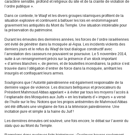
caractère sensible, profond et religieux du site et de la crainte de violation de
l’ordre publique ».
Dans ce contexte, le Waqf et les divers groupes islamiques profitent de la
situation explosive et continuent à bafouer les lois en endommageant
gravement les antiquités du Mont du Temple. Une situation intolérable pour
la préservation du patrimoine.
Durant les émeutes des dernières années, les forces de l’ordre israéliennes
ont évité de pénétrer dans la mosquée al-Aqsa. Les incidents violents des
derniers jours et le refus du Waqf de tout dialogue constructif avec
l’arrestation des casseurs ne pouvaient se poursuive. Le 5 novembre 2014,
suite à un renseignement précis sur la présence d’un stock important
« d’armes blanches », de pierres, et de bouteilles incendiaires, la police s’est
trouvée dans l’obligation d’entrer de force dans la mosquée, arrêtant les
insurgés et confisquant leurs armes.
Soulignons que l’Autorité palestinienne est également responsable de la
dernière vague de violence. Les discours belliqueux et provocateurs du
Président Mahmoud Abbas appelant « à éviter par tous les moyens l’accès à
l’esplanade des Mosquées aux Juifs » en les traitants d’« impurs » a versé
de l’huile sur le feu. Notons que les propos antisémites de Mahmoud Abbas
ont été diffusés une vingtaine de fois à la télévision palestinienne. Une
incitation pure et simple à la haine du Juif !
Les dernières émeutes ont soulevé, une fois encore, le débat sur l’avenir du
statu quo
au Mont du Temple.