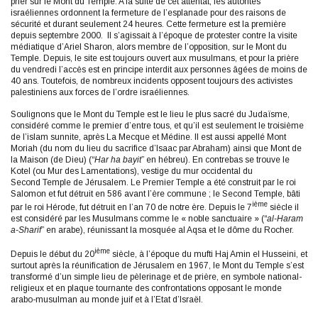
prier sur le Mont du Temple. A la suite de cet attentat, les autorités
israéliennes ordonnent la fermeture de l’esplanade pour des raisons de
sécurité et durant seulement 24 heures. Cette fermeture est la première
depuis septembre 2000. Il s’agissait à l’époque de protester contre la visite
médiatique d’Ariel Sharon, alors membre de l’opposition, sur le Mont du
Temple. Depuis, le site est toujours ouvert aux musulmans, et pour la prière
du vendredi l’accès est en principe interdit aux personnes âgées de moins de
40 ans. Toutefois, de nombreux incidents opposent toujours des activistes
palestiniens aux forces de l’ordre israéliennes.
Soulignons que le Mont du Temple est le lieu le plus sacré du Judaïsme,
considéré comme le premier d’entre tous, et qu’il est seulement le troisième
de l’islam sunnite, après La Mecque et Médine. Il est aussi appellé Mont
Moriah (du nom du lieu du sacrifice d’Isaac par Abraham) ainsi que Mont de
la Maison (de Dieu) (“
Har ha bayit
” en hébreu). En contrebas se trouve le
Kotel (ou Mur des Lamentations), vestige du mur occidental du
Second Temple de Jérusalem. Le Premier Temple a été construit par le roi
Salomon et fut détruit en 586 avant l’ère commune ; le Second Temple, bâti
ième
par le roi Hérode, fut détruit en l’an 70 de notre ère. Depuis le 7
siècle il
est considéré par les Musulmans comme le « noble sanctuaire » (“
al-Haram
a-Sharif
” en arabe), réunissant la mosquée al Aqsa et le dôme du Rocher.
ième
Depuis le début du 20
siècle, à l’époque du mufti Haj Amin el Husseini, et
surtout après la réunification de Jérusalem en 1967, le Mont du Temple s’est
transformé d’un simple lieu de pèlerinage et de prière, en symbole national-
religieux et en plaque tournante des confrontations opposant le monde
arabo-musulman au monde juif et à l’Etat d’Israël.