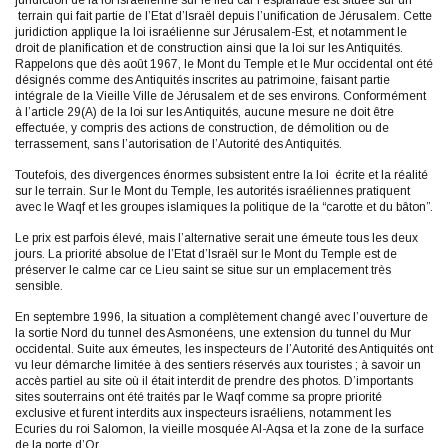
juridiction de la loi israélienne sur le lieu car l’esplanade est située sur un
terrain qui fait partie de l’Etat d’Israël depuis l’unification de Jérusalem. Cette
juridiction applique la loi israélienne sur Jérusalem-Est, et notamment le
droit de planification et de construction ainsi que la loi sur les Antiquités.
Rappelons que dès août 1967, le Mont du Temple et le Mur occidental ont été
désignés comme des Antiquités inscrites au patrimoine, faisant partie
intégrale de la Vieille Ville de Jérusalem et de ses environs. Conformément
à l’article 29(A) de la loi sur les Antiquités, aucune mesure ne doit être
effectuée, y compris des actions de construction, de démolition ou de
terrassement, sans l’autorisation de l’Autorité des Antiquités.
Toutefois, des divergences énormes subsistent entre la loi écrite et la réalité
sur le terrain. Sur le Mont du Temple, les autorités israéliennes pratiquent
avec le Waqf et les groupes islamiques la politique de la “carotte et du bâton”.
Le prix est parfois élevé, mais l’alternative serait une émeute tous les deux
jours. La priorité absolue de l’Etat d’Israël sur le Mont du Temple est de
préserver le calme car ce Lieu saint se situe sur un emplacement très
sensible.
En septembre 1996, la situation a complètement changé avec l’ouverture de
la sortie Nord du tunnel des Asmonéens, une extension du tunnel du Mur
occidental. Suite aux émeutes, les inspecteurs de l’Autorité des Antiquités ont
vu leur démarche limitée à des sentiers réservés aux touristes ; à savoir un
accès partiel au site où il était interdit de prendre des photos. D’importants
sites souterrains ont été traités par le Waqf comme sa propre priorité
exclusive et furent interdits aux inspecteurs israéliens, notamment les
Ecuries du roi Salomon, la vieille mosquée Al-Aqsa et la zone de la surface
de la porte d’Or.