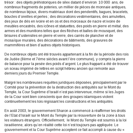
trésor : des objets préhistoriques de silex datant d’environ 10 000 ans, de
nombreux fragments de poteries, un millier de pièces de monnaie antiques,
de nombreux bijoux, divers matériaux dont des pendentifs, bagues, bracelets,
boucles d’oreilles et perles ; des décorations vestimentaires, des amulettes,
des jeux de dés en ivoire et en os et des morceaux de nacre et ivoire de
meubles encastrés, des icônes et statuettes, des poids en pierre et métal, des
armes et des munitions telles que des flèches et balles de mousquet, des
brisures d’ustensiles en pierre et verre, des carrés de plancher et de
mosaïque murales, des décorations de bâtiments, des gravures de
mammifères et bien d’autres objets historiques.
De nombreux objets ont été trouvés appartenant à la fin de la période des rois
de Judée (8ème et 7ème siècles avant l’ère commune), y compris la pierre
de balance pour la pesée des poids d’argent. Le plus frappant a été de trouver
un sceau imprimé de lettres en script hébreu ancien qui remonte aux
derniers jours du Premier Temple.
Malgré les nombreuses requêtes juridiques déposées, principalement par le
Comité pour la prévention de la destruction des antiquités sur le Mont du
Temple, la Cour Suprême d’Israël n’est pas intervenue, même si les Juges
de la Cour sont bien conscients que des groupes islamiques violent
continuellement les lois régissant les constructions et les antiquités.
En août 2003, le gouvernement Sharon a commencé à réaffirmer les droits
de l’Etat d’Israël sur le Mont du Temple par la réouverture de la zone à tous
les visiteurs étrangers. Officiellement, le Mont du Temple est soumis à la loi
israélienne, alors qu’en réalité cette loi n’est toujours pas appliquée. Le
gouvernement et la Cour Suprême acceptent ce fait accompli à cause du «