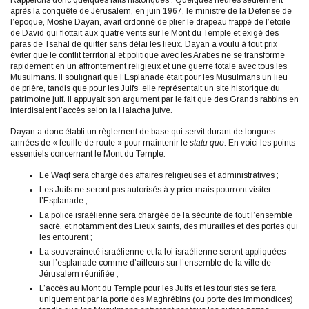
Rappelons donc quelques faits historiques : Quelques heures seulement
après la conquête de Jérusalem, en juin 1967, le ministre de la Défense de
l’époque, Moshé Dayan, avait ordonné de plier le drapeau frappé de l’étoile
de David qui flottait aux quatre vents sur le Mont du Temple et exigé des
paras de Tsahal de quitter sans délai les lieux. Dayan a voulu à tout prix
éviter que le conflit territorial et politique avec les Arabes ne se transforme
rapidement en un affrontement religieux et une guerre totale avec tous les
Musulmans. Il soulignait que l’Esplanade était pour les Musulmans un lieu
de prière, tandis que pour les Juifs elle représentait un site historique du
patrimoine juif. Il appuyait son argument par le fait que des Grands rabbins en
interdisaient l’accès selon la Halacha juive.
Dayan a donc établi un règlement de base qui servit durant de longues
années de « feuille de route » pour maintenir le
statu quo
. En voici les points
essentiels concernant le Mont du Temple:
Le Waqf sera chargé des affaires religieuses et administratives ;
Les Juifs ne seront pas autorisés à y prier mais pourront visiter
l’Esplanade ;
La police israélienne sera chargée de la sécurité de tout l’ensemble
sacré, et notamment des Lieux saints, des murailles et des portes qui
les entourent ;
La souveraineté israélienne et la loi israélienne seront appliquées
sur l’esplanade comme d’ailleurs sur l’ensemble de la ville de
Jérusalem réunifiée ;
L’accès au Mont du Temple pour les Juifs et les touristes se fera
uniquement par la porte des Maghrébins (ou porte des Immondices)