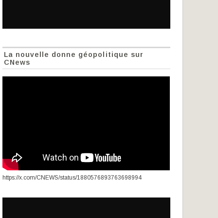
La nouvelle donne géopolitique sur
CNews
https://x.com/CNEWS/status/1880576893763698994