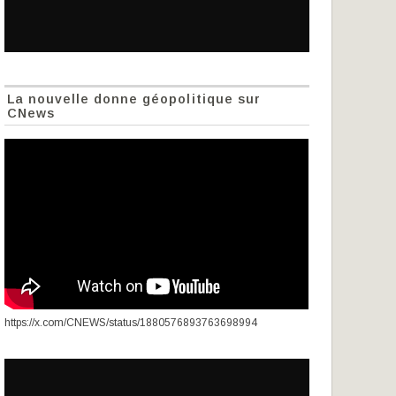
La nouvelle donne géopolitique sur
CNews
https://x.com/CNEWS/status/1880576893763698994