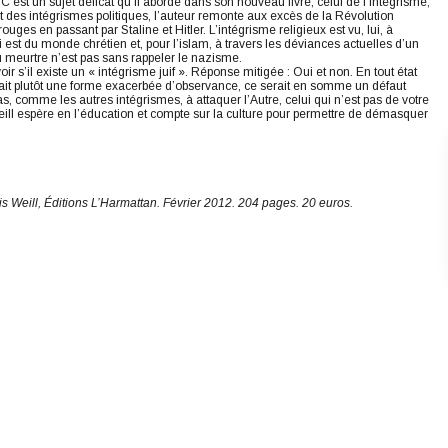
est un sujet délicat qu’il aborde dans son nouveau livre, celui de l’intégrisme,
 est des intégrismes politiques, l’auteur remonte aux excès de la Révolution
ouges en passant par Staline et Hitler. L’intégrisme religieux est vu, lui, à
ui est du monde chrétien et, pour l’islam, à travers les déviances actuelles d’un
u meurtre n’est pas sans rappeler le nazisme.
ir s’il existe un « intégrisme juif ». Réponse mitigée : Oui et non. En tout état
serait plutôt une forme exacerbée d’observance, ce serait en somme un défaut
as, comme les autres intégrismes, à attaquer l’Autre, celui qui n’est pas de votre
 Weill espère en l’éducation et compte sur la culture pour permettre de démasquer
s Weill, Éditions L’Harmattan. Février 2012. 204 pages. 20 euros.