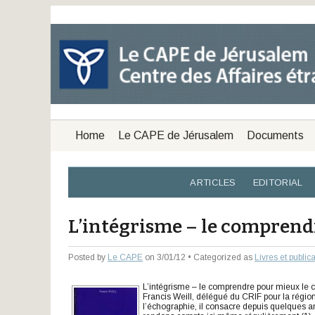
Home
Le CAPE de Jérusalem
Documents
ARTICLES
EDITORIAL
L’intégrisme – le comprend
Posted by
Le CAPE
on 3/01/12 • Categorized as
Livres et public
L’intégrisme – le comprendre pour mieux le 
Francis Weill, délégué du CRIF pour la régi
l’échographie, il consacre depuis quelques an