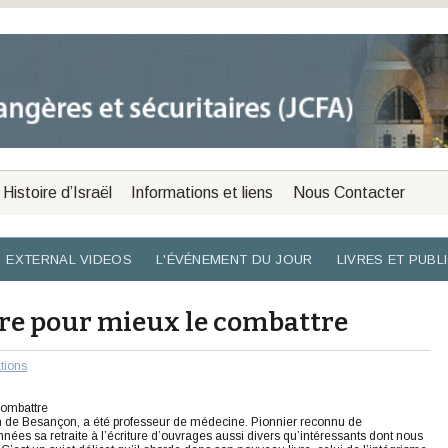
Histoire d’Israël
Informations et liens
Nous Contacter
EXTERNAL VIDEOS
L'ÉVÉNEMENT DU JOUR
LIVRES ET PUBL
re pour mieux le combattre
ations
combattre
on de Besançon, a été professeur de médecine. Pionnier reconnu de
nées sa retraite à l’écriture d’ouvrages aussi divers qu’intéressants dont nous