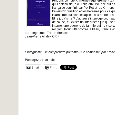
rendons compte ici même régulièrement (1). C’
qu’il soit politique ou religieux. Pour ce qui
française pour finir par Pol Pot et les Khmers r
travers l’Inquisition et les hérésies pour ce q
islamisme qui, par ses appels à la haine et a
Et le judaïsme ? L’auteur s’interroge pour savo
de cause, s’il existe un intégrisme juif qui 
interne, une querelle de famille qui ne vise p
religion. Pour lutter contre le fléau, Francis
les intégrismes.Très intéressant.
Jean-Pierre Allali – CRIF
L’intégrisme – le comprendre pour mieux le combattre, par Franci
Partagez cet article:
Email
Print