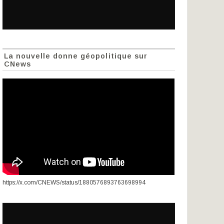
La nouvelle donne géopolitique sur
CNews
https://x.com/CNEWS/status/1880576893763698994