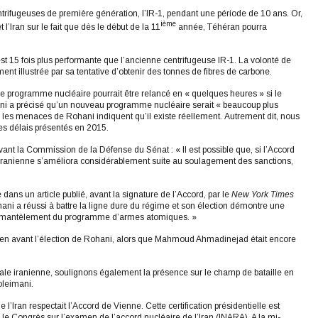
ntrifugeuses de première génération, l’IR-1, pendant une période de 10 ans. Or,
ième
t l’Iran sur le fait que dès le début de la 11
année, Téhéran pourra
 est 15 fois plus performante que l’ancienne centrifugeuse IR-1. La volonté de
ent illustrée par sa tentative d’obtenir des tonnes de fibres de carbone.
e programme nucléaire pourrait être relancé en « quelques heures » si le
ni a précisé qu’un nouveau programme nucléaire serait « beaucoup plus
s, les menaces de Rohani indiquent qu’il existe réellement. Autrement dit, nous
es délais présentés en 2015.
ant la Commission de la Défense du Sénat : « Il est possible que, si l’Accord
 iranienne s’améliora considérablement suite au soulagement des sanctions,
ans un article publié, avant la signature de l’Accord, par le
New York Times
ani a réussi à battre la ligne dure du régime et son élection démontre une
e démantèlement du programme d’armes atomiques. »
bien avant l’élection de Rohani, alors que Mahmoud Ahmadinejad était encore
nale iranienne, soulignons également la présence sur le champ de bataille en
oleimani.
l’Iran respectait l’Accord de Vienne. Cette certification présidentielle est
le Congrès sur l’examen de l’accord nucléaire de l’Iran (INARA). A la mi-