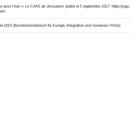
e avec l’Iran »,
Le CAPE de Jérusalem
, publié le 5 septembre 2017: https://jcpa-
ran/
llet 2015 (Bundesministerium für Europa, Integration und Äusseres / Flickr).