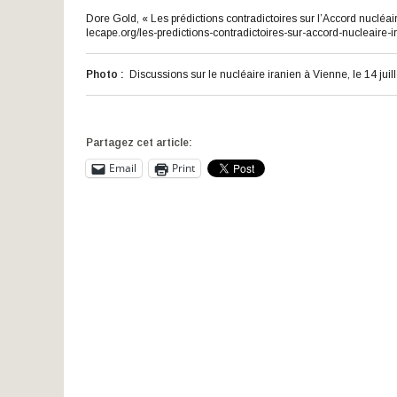
Dore Gold, « Les prédictions contradictoires sur l’Accord nucléair
lecape.org/les-predictions-contradictoires-sur-accord-nucleaire-i
Photo :
Discussions sur le nucléaire iranien à Vienne, le 14 jui
Partagez cet article:
Email
Print