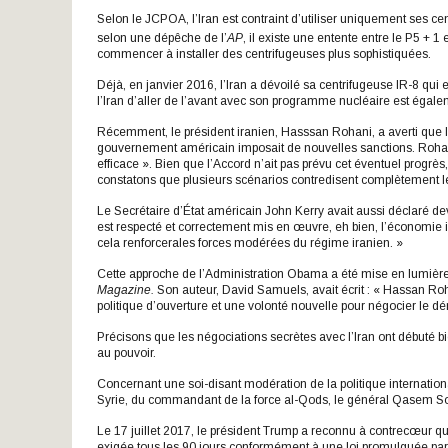
Selon le JCPOA, l’Iran est contraint d’utiliser uniquement ses ce
selon une dépêche de l’
AP
, il existe une entente entre le P5 + 1 e
commencer à installer des centrifugeuses plus sophistiquées.
Déjà, en janvier 2016, l’Iran a dévoilé sa centrifugeuse IR-8 qui
l’Iran d’aller de l’avant avec son programme nucléaire est égalem
Récemment, le président iranien, Hasssan Rohani, a averti que l
gouvernement américain imposait de nouvelles sanctions. Roha
efficace ». Bien que l’Accord n’ait pas prévu cet éventuel progrè
constatons que plusieurs scénarios contredisent complètement l
Le Secrétaire d’État américain John Kerry avait aussi déclaré dev
est respecté et correctement mis en œuvre, eh bien, l’économie
cela renforcerales forces modérées du régime iranien. »
Cette approche de l’Administration Obama a été mise en lumière d
Magazine.
Son auteur, David Samuels, avait écrit : « Hassan Roh
politique d’ouverture et une volonté nouvelle pour négocier l
Précisons que les négociations secrètes avec l’Iran ont débuté 
au pouvoir.
Concernant une soi-disant modération de la politique internatio
Syrie, du commandant de la force al-Qods, le général Qasem S
Le 17 juillet 2017, le président Trump a reconnu à contrecœur que 
exigée tous les 90 jours conformément à une loi promulguée par 