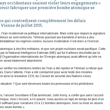
pays occidentaux osaient violer leurs engagements ».
pouvoir fabriquer une première bombe atomique se
ios qui contredisent complètement les délais
Vienne de juillet 2015.
 l’Iran modérerait sa politique internationale. Mais voilà que depuis la signature
illeurs se sont renforcés. Téhéran poursuit ses transferts d’armes à des
éstabiliser les régimes voisins. Aucune modération n’est donc à l’horizon.
mique à des fins militaires, et que son projet nucléaire serait pacifique. Cette
ar la National Intelligence Estimate (NIE) qui fut d’ailleurs discrédité par la
l’Organisation internationale de l’Energie atomique) avait affirmé qu’elle ne
ien serait totalement abandonné.
 vérifier les intentions réelles de l’Iran a été rejetée et Téhéran a refusé que
res. Dans l’attente, l’Iran a été condamné pour avoir testé des missiles
ant ainsi la résolution 2231 du Conseil de sécurité des Nations-Unies.
a situation ? Que sont devenues toutes les promesses et les prédictions
, l’ancien Secrétaire d’État américain, John Kerry, a confié que sans l’accord
mique. Avec l’Accord, a-t-il assuré, nous aurons un laps de temps de plus d’un
était suffisant pour construire 10 à 12 bombes atomiques. Avec la mise en œuvre
d’une seule bombe ».