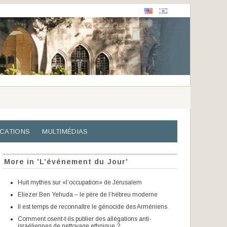
ICATIONS
MULTIMÉDIAS
More in 'L'événement du Jour'
Huit mythes sur «l’occupation» de Jérusalem
Eliezer Ben Yehuda – le père de l’hébreu moderne
Il est temps de reconnaître le génocide des Arméniens
Comment osent-t-ils publier des allégations anti-
israéliennes de nettoyage ethnique ?