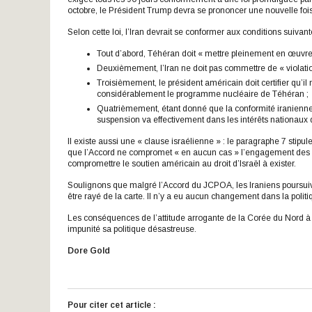
octobre, le Président Trump devra se prononcer une nouvelle fois 
Selon cette loi, l’Iran devrait se conformer aux conditions suivante
Tout d’abord, Téhéran doit « mettre pleinement en œuvre »
Deuxièmement, l’Iran ne doit pas commettre de « violation
Troisièmement, le président américain doit certifier qu’il
considérablement le programme nucléaire de Téhéran ;
Quatrièmement, étant donné que la conformité iranienne e
suspension va effectivement dans les intérêts nationaux 
Il existe aussi une « clause israélienne » : le paragraphe 7 stipu
que l’Accord ne compromet « en aucun cas » l’engagement des Éta
compromettre le soutien américain au droit d’Israël à exister.
Soulignons que malgré l’Accord du JCPOA, les Iraniens poursuiven
être rayé de la carte. Il n’y a eu aucun changement dans la politi
Les conséquences de l’attitude arrogante de la Corée du Nord à
impunité sa politique désastreuse.
Dore Gold
Pour citer cet article :