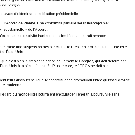
sur le sujet.
s avant d’obtenir une certification présidentielle :
 l’Accord de Vienne. Une conformité partielle serait inacceptable ;
 substantielle » de l’Accord ;
 n’existe aucune activité iranienne dissimulée qui pourrait avancer
ntraîne une suspension des sanctions, le Président doit certifier qu’une telle
des États-Unis.
le que c’est bien le président, et non seulement le Congrès, qui doit déterminer
ts-Unis à la sécurité d’Israël. Plus encore, le JCPOA ne doit pas
t leurs discours belliqueux et continuent à promouvoir l’idée qu’Israël devrait
que iranienne.
 l’égard du monde libre pourraient encourager Téhéran à poursuivre sans