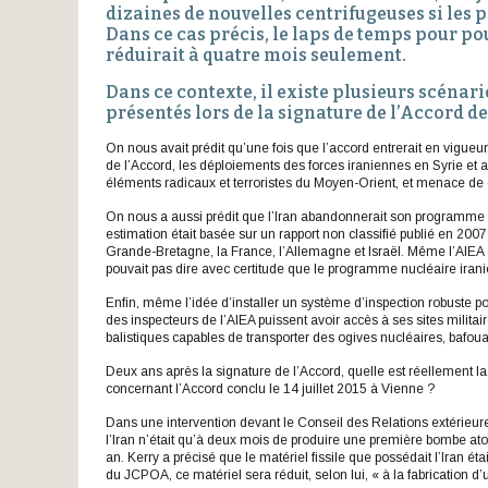
dizaines de nouvelles centrifugeuses si les 
Dans ce cas précis, le laps de temps pour 
réduirait à quatre mois seulement.
Dans ce contexte, il existe plusieurs scénar
présentés lors de la signature de l’Accord de 
On nous avait prédit qu’une fois que l’accord entrerait en vigueur,
de l’Accord, les déploiements des forces iraniennes en Syrie et a
éléments radicaux et terroristes du Moyen-Orient, et menace de d
On nous a aussi prédit que l’Iran abandonnerait son programme ato
estimation était basée sur un rapport non classifié publié en 2007 p
Grande-Bretagne, la France, l’Allemagne et Israël. Même l’AIEA (
pouvait pas dire avec certitude que le programme nucléaire iran
Enfin, même l’idée d’installer un système d’inspection robuste pour
des inspecteurs de l’AIEA puissent avoir accès à ses sites militai
balistiques capables de transporter des ogives nucléaires, bafou
Deux ans après la signature de l’Accord, quelle est réellement l
concernant l’Accord conclu le 14 juillet 2015 à Vienne ?
Dans une intervention devant le Conseil des Relations extérieures
l’Iran n’était qu’à deux mois de produire une première bombe ato
an. Kerry a précisé que le matériel fissile que possédait l’Iran 
du JCPOA, ce matériel sera réduit, selon lui, « à la fabrication 