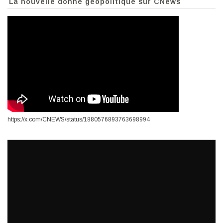
La nouvelle donne géopolitique sur CNews
https://x.com/CNEWS/status/1880576893763698994