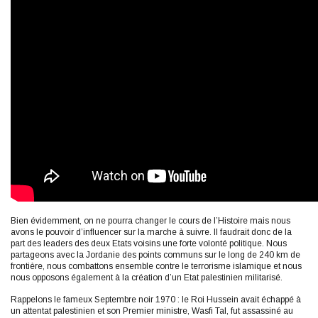
Bien évidemment, on ne pourra changer le cours de l’Histoire mais nous
avons le pouvoir d’influencer sur la marche à suivre. Il faudrait donc de la
part des leaders des deux Etats voisins une forte volonté politique. Nous
partageons avec la Jordanie des points communs sur le long de 240 km de
frontière, nous combattons ensemble contre le terrorisme islamique et nous
nous opposons également à la création d’un Etat palestinien militarisé.
Rappelons le fameux Septembre noir 1970 : le Roi Hussein avait échappé à
un attentat palestinien et son Premier ministre, Wasfi Tal, fut assassiné au