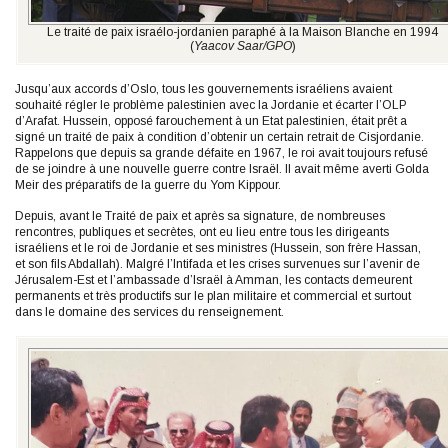
Le traité de paix israélo-jordanien paraphé à la Maison Blanche en 1994
(
Yaacov Saar/GPO
)
Jusqu’aux accords d’Oslo, tous les gouvernements israéliens avaient
souhaité régler le problème palestinien avec la Jordanie et écarter l’OLP
d’Arafat. Hussein, opposé farouchement à un Etat palestinien, était prêt a
signé un traité de paix à condition d’obtenir un certain retrait de Cisjordanie.
Rappelons que depuis sa grande défaite en 1967, le roi avait toujours refusé
de se joindre à une nouvelle guerre contre Israël. Il avait même averti Golda
Meir des préparatifs de la guerre du Yom Kippour.
Depuis, avant le Traité de paix et après sa signature, de nombreuses
rencontres, publiques et secrètes, ont eu lieu entre tous les dirigeants
israéliens et le roi de Jordanie et ses ministres (Hussein, son frère Hassan,
et son fils Abdallah). Malgré l’Intifada et les crises survenues sur l’avenir de
Jérusalem-Est et l’ambassade d’Israël à Amman, les contacts demeurent
permanents et très productifs sur le plan militaire et commercial et surtout
dans le domaine des services du renseignement.