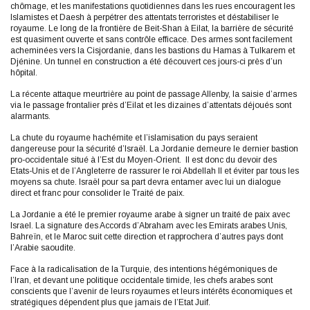
chômage, et les manifestations quotidiennes dans les rues encouragent les
Islamistes et Daesh à perpétrer des attentats terroristes et déstabiliser le
royaume. Le long de la frontière de Beit-Shan à Eilat, la barrière de sécurité
est quasiment ouverte et sans contrôle efficace. Des armes sont facilement
acheminées vers la Cisjordanie, dans les bastions du Hamas à Tulkarem et
Djénine. Un tunnel en construction a été découvert ces jours-ci près d’un
hôpital.
La récente attaque meurtrière au point de passage Allenby, la saisie d’armes
via le passage frontalier près d’Eilat et les dizaines d’attentats déjoués sont
alarmants.
La chute du royaume hachémite et l’islamisation du pays seraient
dangereuse pour la sécurité d’Israël. La Jordanie demeure le dernier bastion
pro-occidentale situé à l’Est du Moyen-Orient. Il est donc du devoir des
Etats-Unis et de l’Angleterre de rassurer le roi Abdellah II et éviter par tous les
moyens sa chute. Israël pour sa part devra entamer avec lui un dialogue
direct et franc pour consolider le Traité de paix.
La Jordanie a été le premier royaume arabe à signer un traité de paix avec
Israel. La signature des Accords d’Abraham avec les Emirats arabes Unis,
Bahreïn, et le Maroc suit cette direction et rapprochera d’autres pays dont
l’Arabie saoudite.
Face à la radicalisation de la Turquie, des intentions hégémoniques de
l’Iran, et devant une politique occidentale timide, les chefs arabes sont
conscients que l’avenir de leurs royaumes et leurs intérêts économiques et
stratégiques dépendent plus que jamais de l’Etat Juif.