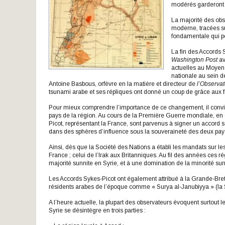
modérés garderont t
La majorité des obs
moderne, tracées su
fondamentale qui po
La fin des Accords 
Washington Post
av
actuelles au Moyen-
nationale au sein de
Antoine Basbous, orfèvre en la matière et directeur de
l’Observa
tsunami arabe et ses répliques ont donné un coup de grâce aux fro
Pour mieux comprendre l’importance de ce changement, il convient
pays de la région. Au cours de la Première Guerre mondiale, en
Picot, représentant la France, sont parvenus à signer un accord se
dans des sphères d’influence sous la souveraineté des deux pay
Ainsi, dès que la Société des Nations a établi les mandats sur les 
France ; celui de l’Irak aux Britanniques. Au fil des années ces 
majorité sunnite en Syrie, et à une domination de la minorité sunni
Les Accords Sykes-Picot ont également attribué à la Grande-Bretag
résidents arabes de l’époque comme « Surya al-Janubiyya » (la Sy
A l’heure actuelle, la plupart des observateurs évoquent surtout l
Syrie se désintègre en trois parties :