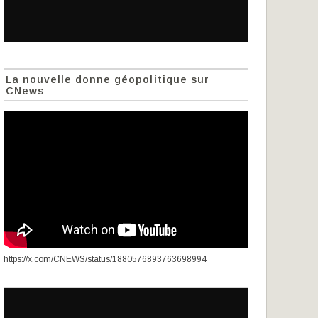
La nouvelle donne géopolitique sur
CNews
https://x.com/CNEWS/status/1880576893763698994