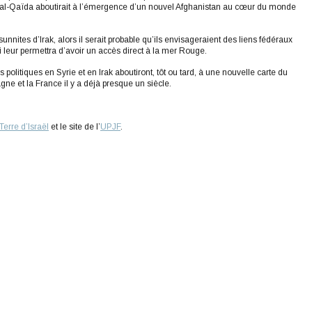
e d’al-Qaïda aboutirait à l’émergence d’un nouvel Afghanistan au cœur du monde
nites d’Irak, alors il serait probable qu’ils envisageraient des liens fédéraux
ui leur permettra d’avoir un accès direct à la mer Rouge.
politiques en Syrie et en Irak aboutiront, tôt ou tard, à une nouvelle carte du
gne et la France il y a déjà presque un siècle.
Terre d’Israël
et le site de l’
UPJF
.