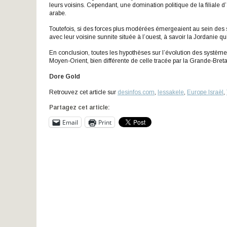
leurs voisins. Cependant, une domination politique de la filial
arabe.
Toutefois, si des forces plus modérées émergeaient au sein des sun
avec leur voisine sunnite située à l’ouest, à savoir la Jordanie q
En conclusion, toutes les hypothèses sur l’évolution des systèmes 
Moyen-Orient, bien différente de celle tracée par la Grande-Breta
Dore Gold
Retrouvez cet article sur
desinfos.com
,
Iessakele
,
Europe Israël
,
Partagez cet article:
Email
Print