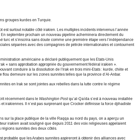
ains groupes kurdes en Turquie.
t est surtout notable côté irakien. Les multiples incidents intervenus l’année
Irak. En septembre prochain un nouveau pipeline acheminera directement du
ché turc et s’inscrira sans doute comme une première étape vers l’indépendance
erciales séparées avec des compagnies de pétrole internationales et contournent
’administration américaine a déclaré publiquement que les Etats-Unis
l’Irak « sans approbation appropriée du gouvernement fédéral irakien ».
nt conduire à la dissolution de l’Irak en trois mini-Etats : kurde, chiite et
 le flou demeure sur les zones sunnites telles que la province d’Al-Anbar.
nites en Irak se sont jointes aux rebelles dans la lutte contre le régime
écrit récemment dans le
Washington Post
qu’al-Qaïda s’est à nouveau installée
et irakiennes. Il n’est pas surprenant que Crocker définisse la force djihadiste
ns sur la place publique de la ville Raqqa au nord du pays, on a aperçu un
eur irakien avait souligné que depuis 2011 des voix religieuses appelaient
es régions sunnites des deux côtés.
l est probable que les Arabes sunnites aspireront à obtenir des alliances avec