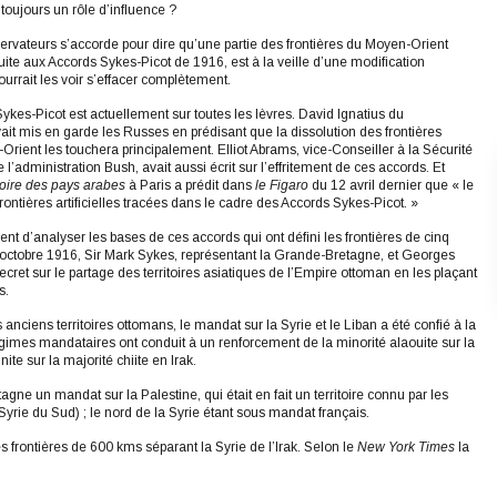
oujours un rôle d’influence ?
ervateurs s’accorde pour dire qu’une partie des frontières du Moyen-Orient
ite aux Accords Sykes-Picot de 1916, est à la veille d’une modification
urrait les voir s’effacer complètement.
Sykes-Picot est actuellement sur toutes les lèvres. David Ignatius du
ait mis en garde les Russes en prédisant que la dissolution des frontières
Orient les touchera principalement. Elliot Abrams, vice-Conseiller à la Sécurité
 l’administration Bush, avait aussi écrit sur l’effritement de ces accords. Et
toire des pays arabes
à Paris
a prédit dans
le Figaro
du 12 avril dernier que « le
ntières artificielles tracées dans le cadre des Accords Sykes-Picot. »
 d’analyser les bases de ces accords qui ont défini les frontières de cinq
 octobre 1916, Sir Mark Sykes, représentant la Grande-Bretagne, et Georges
cret sur le partage des territoires asiatiques de l’Empire ottoman en les plaçant
s.
anciens territoires ottomans, le mandat sur la Syrie et le Liban a été confié à la
régimes mandataires ont conduit à un renforcement de la minorité alaouite sur la
te sur la majorité chiite en Irak.
ne un mandat sur la Palestine, qui était en fait un territoire connu par les
rie du Sud) ; le nord de la Syrie étant sous mandat français.
es frontières de 600 kms séparant la Syrie de l’Irak. Selon le
New York Times
la