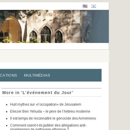
ICATIONS
MULTIMÉDIAS
More in 'L'événement du Jour'
Huit mythes sur «l’occupation» de Jérusalem
Eliezer Ben Yehuda – le père de l’hébreu moderne
Il est temps de reconnaître le génocide des Arméniens
Comment osent-t-ils publier des allégations anti-
israéliennes de nettoyage ethnique ?