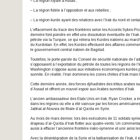
– La région loyale à Assad ;
– La région fidèle à l’opposition et aux rebelles ;
– La région kurde ayant des relations avec l’Irak du nord et cert
L’effacement du tracé des frontières selon les Accords Sykes-Pico
dernière font poindre en effet une dissolution éventuelle de l’
pétrole
via
la Turquie, ce qui reliera les Kurdes irakiens au mar
du Kurdistan. En effet, les Kurdes effectuent des affaires comm
le gouvernement central irakien de Bagdad.
Toutefois, le porte-parole du Conseil de sécurité nationale de l
s’opposaient à l’exportation du pétrole de toutes les régions de 
Washington s’oppose aussi aux initiatives économiques kurdes pouva
sunnite. En réalité, l’Iran dominera les zones chiites d’Irak mais
Cette dernière année, des forces djihadistes des tribus arabes sun
d’Assad et offrent un nouvel espoir aux Arabes sunnites d’Irak.
L’ancien ambassadeur des Etats Unis en Irak, Ryan Crocker, a 
dans les régions où elle a été vaincue par les forces américaines 
Jabhat al-Nousra de filiale d’al-Qaïda en Syrie.
Au mois de mars dernier, lors des exécutions de 11 soldats syrie
drapeau d’al-Qaïda d’Irak flotter aux quatre-vents. Un commentat
aussi à effacer l’ancienne frontière irako-syrienne et unir ainsi l
Avec la désintégration de la Syrie et la balkanisation de l’Irak, i