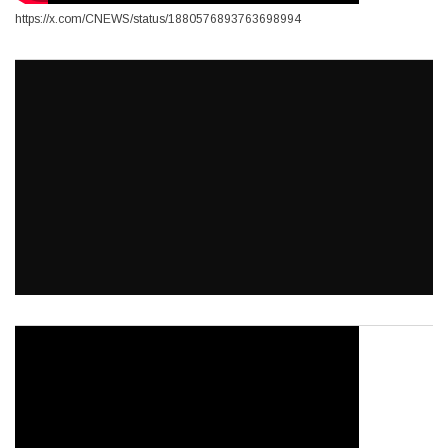
https://x.com/CNEWS/status/1880576893763698994