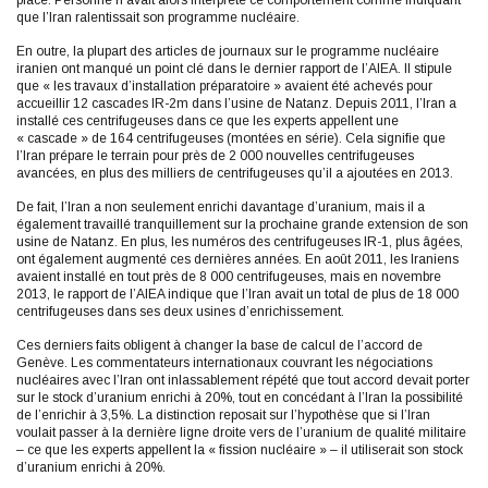
place. Personne n’avait alors interprété ce comportement comme indiquant
que l’Iran ralentissait son programme nucléaire.
En outre, la plupart des articles de journaux sur le programme nucléaire
iranien ont manqué un point clé dans le dernier rapport de l’AIEA. Il stipule
que « les travaux d’installation préparatoire » avaient été achevés pour
accueillir 12 cascades IR-2m dans l’usine de Natanz. Depuis 2011, l’Iran a
installé ces centrifugeuses dans ce que les experts appellent une
« cascade » de 164 centrifugeuses (montées en série). Cela signifie que
l’Iran prépare le terrain pour près de 2 000 nouvelles centrifugeuses
avancées, en plus des milliers de centrifugeuses qu’il a ajoutées en 2013.
De fait, l’Iran a non seulement enrichi davantage d’uranium, mais il a
également travaillé tranquillement sur la prochaine grande extension de son
usine de Natanz. En plus, les numéros des centrifugeuses IR-1, plus âgées,
ont également augmenté ces dernières années. En août 2011, les Iraniens
avaient installé en tout près de 8 000 centrifugeuses, mais en novembre
2013, le rapport de l’AIEA indique que l’Iran avait un total de plus de 18 000
centrifugeuses dans ses deux usines d’enrichissement.
Ces derniers faits obligent à changer la base de calcul de l’accord de
Genève. Les commentateurs internationaux couvrant les négociations
nucléaires avec l’Iran ont inlassablement répété que tout accord devait porter
sur le stock d’uranium enrichi à 20%, tout en concédant à l’Iran la possibilité
de l’enrichir à 3,5%. La distinction reposait sur l’hypothèse que si l’Iran
voulait passer à la dernière ligne droite vers de l’uranium de qualité militaire
– ce que les experts appellent la « fission nucléaire » – il utiliserait son stock
d’uranium enrichi à 20%.