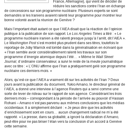
France, Allemagne), qui vient de décider de
réduire les sanctions contre l’Iran en échange
de concessions sur son programme nucléaire. Plusieurs experts se sont
demandés si les Iraniens avaient ralenti leur programme pour montrer leur
bonne volonté avant la réunion de Genève ?
Mais l’important était autant ce que l’AIEA disait que la réaction de l’opinion
publique à la publication de son rapport. Le
Los Angeles Times
a titré : « Le
programme nucléaire iranien a été ralenti presque jusqu’à l’arrêt, dit l’AIEA ».
Le
Washington Post
s’est montré plus prudent dans ses titres, toutefois le
reportage de Joby Warrick est tombé dans la généralisation en écrivant que
« l’Iran semble avoir considérablement ralenti les travaux sur son
programme d’énergie atomique depuis l’été… » Même le
Wall Street
Journal
, d’ordinaire conservateur, a suivi le reste de la meute journalistique
avec ce titre : « L’ONU affirme que l’Iran a pratiquement gelé son programme
nucléaire ces derniers mois. »
Alors, qu’est-ce que l’AIEA a vraiment dit sur les activités de l’Iran ? Deux
jours avant la publication du document, Yukio Amano, le directeur général de
l’AIEA, a donné une interview à l’agence Reuters qui a servi comme une
sorte de lever de rideau sur le rapport de son agence. Considérant les trois
derniers mois – correspondant à la période de l’arrivée au pouvoir d’Hassan
Rohani – Amano n’est pas parvenu aux mêmes conclusions que les médias
occidentaux. Il a simplement déclaré : « Je peux dire que les activités
d’enrichissement sont en cours… aucun changement radical ne m’a été
rapporté. » La presse, dans sa globalité, a ignoré la déclaration d’Amano,
peut-être pour ne pas briser l’élan vers la conclusion d’un accord à Genève
cette semaine.