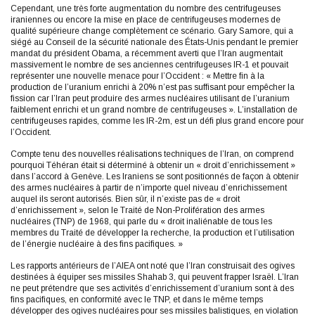
Cependant, une très forte augmentation du nombre des centrifugeuses
iraniennes ou encore la mise en place de centrifugeuses modernes de
qualité supérieure change complètement ce scénario. Gary Samore, qui a
siégé au Conseil de la sécurité nationale des États-Unis pendant le premier
mandat du président Obama, a récemment averti que l’Iran augmentait
massivement le nombre de ses anciennes centrifugeuses IR-1 et pouvait
représenter une nouvelle menace pour l’Occident : « Mettre fin à la
production de l’uranium enrichi à 20% n’est pas suffisant pour empêcher la
fission car l’Iran peut produire des armes nucléaires utilisant de l’uranium
faiblement enrichi et un grand nombre de centrifugeuses ». L’installation de
centrifugeuses rapides, comme les IR-2m, est un défi plus grand encore pour
l’Occident.
Compte tenu des nouvelles réalisations techniques de l’Iran, on comprend
pourquoi Téhéran était si déterminé à obtenir un « droit d’enrichissement »
dans l’accord à Genève. Les Iraniens se sont positionnés de façon à obtenir
des armes nucléaires à partir de n’importe quel niveau d’enrichissement
auquel ils seront autorisés. Bien sûr, il n’existe pas de « droit
d’enrichissement », selon le Traité de Non-Prolifération des armes
nucléaires (TNP) de 1968, qui parle du « droit inaliénable de tous les
membres du Traité de développer la recherche, la production et l’utilisation
de l’énergie nucléaire à des fins pacifiques. »
Les rapports antérieurs de l’AIEA ont noté que l’Iran construisait des ogives
destinées à équiper ses missiles Shahab 3, qui peuvent frapper Israël. L’Iran
ne peut prétendre que ses activités d’enrichissement d’uranium sont à des
fins pacifiques, en conformité avec le TNP, et dans le même temps
développer des ogives nucléaires pour ses missiles balistiques, en violation