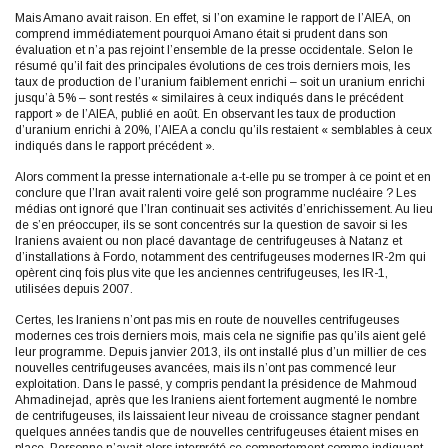
Mais Amano avait raison. En effet, si l’on examine le rapport de l’AIEA, on
comprend immédiatement pourquoi Amano était si prudent dans son
évaluation et n’a pas rejoint l’ensemble de la presse occidentale. Selon le
résumé qu’il fait des principales évolutions de ces trois derniers mois, les
taux de production de l’uranium faiblement enrichi – soit un uranium enrichi
jusqu’à 5% – sont restés « similaires à ceux indiqués dans le précédent
rapport » de l’AIEA, publié en août. En observant les taux de production
d’uranium enrichi à 20%, l’AIEA a conclu qu’ils restaient « semblables à ceux
indiqués dans le rapport précédent ».
Alors comment la presse internationale a-t-elle pu se tromper à ce point et en
conclure que l’Iran avait ralenti voire gelé son programme nucléaire ? Les
médias ont ignoré que l’Iran continuait ses activités d’enrichissement. Au lieu
de s’en préoccuper, ils se sont concentrés sur la question de savoir si les
Iraniens avaient ou non placé davantage de centrifugeuses à Natanz et
d’installations à Fordo, notamment des centrifugeuses modernes IR-2m qui
opèrent cinq fois plus vite que les anciennes centrifugeuses, les IR-1,
utilisées depuis 2007.
Certes, les Iraniens n’ont pas mis en route de nouvelles centrifugeuses
modernes ces trois derniers mois, mais cela ne signifie pas qu’ils aient gelé
leur programme. Depuis janvier 2013, ils ont installé plus d’un millier de ces
nouvelles centrifugeuses avancées, mais ils n’ont pas commencé leur
exploitation. Dans le passé, y compris pendant la présidence de Mahmoud
Ahmadinejad, après que les Iraniens aient fortement augmenté le nombre
de centrifugeuses, ils laissaient leur niveau de croissance stagner pendant
quelques années tandis que de nouvelles centrifugeuses étaient mises en