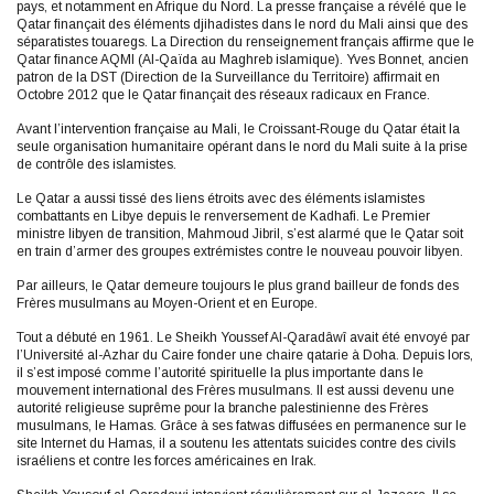
pays, et notamment en Afrique du Nord. La presse française a révélé que le
Qatar finançait des éléments djihadistes dans le nord du Mali ainsi que des
séparatistes touaregs. La Direction du renseignement français affirme que le
Qatar finance AQMI (Al-Qaïda au Maghreb islamique). Yves Bonnet, ancien
patron de la DST (Direction de la Surveillance du Territoire) affirmait en
Octobre 2012 que le Qatar finançait des réseaux radicaux en France.
Avant l’intervention française au Mali, le Croissant-Rouge du Qatar était la
seule organisation humanitaire opérant dans le nord du Mali suite à la prise
de contrôle des islamistes.
Le Qatar a aussi tissé des liens étroits avec des éléments islamistes
combattants en Libye depuis le renversement de Kadhafi. Le Premier
ministre libyen de transition, Mahmoud Jibril, s’est alarmé que le Qatar soit
en train d’armer des groupes extrémistes contre le nouveau pouvoir libyen.
Par ailleurs, le Qatar demeure toujours le plus grand bailleur de fonds des
Frères musulmans au Moyen-Orient et en Europe.
Tout a débuté en 1961. Le Sheikh Youssef Al-Qaradâwî avait été envoyé par
l’Université al-Azhar du Caire fonder une chaire qatarie à Doha. Depuis lors,
il s’est imposé comme l’autorité spirituelle la plus importante dans le
mouvement international des Frères musulmans. Il est aussi devenu une
autorité religieuse suprême pour la branche palestinienne des Frères
musulmans, le Hamas. Grâce à ses fatwas diffusées en permanence sur le
site Internet du Hamas, il a soutenu les attentats suicides contre des civils
israéliens et contre les forces américaines en Irak.