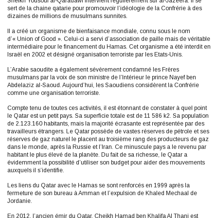
Sheikh Yousouf al-Qaradawi intervient régulièrement sur al-Jazeera. Il se
sert de la chaine qatarie pour promouvoir l’idéologie de la Confrérie à des
dizaines de millions de musulmans sunnites.
Il a créé un organisme de bienfaisance mondiale, connu sous le nom
d’« Union of Good ». Celui-ci a servi d’association de paille mais de véritable
intermédiaire pour le financement du Hamas. Cet organisme a été interdit en
Israël en 2002 et désigné organisation terroriste par les Etats-Unis.
L’Arabie saoudite a également sévèrement condamné les Frères
musulmans par la voix de son ministre de l’Intérieur le prince Nayef ben
Abdelaziz al-Saoud. Aujourd’hui, les Saoudiens considèrent la Confrérie
comme une organisation terroriste.
Compte tenu de toutes ces activités, il est étonnant de constater à quel point
le Qatar est un petit pays. Sa superficie totale est de 11 586 k2. Sa population
de 2.123.160 habitants, mais la majorité écrasante est représentée par des
travailleurs étrangers. Le Qatar possède de vastes réserves de pétrole et ses
réserves de gaz naturel le placent au troisième rang des producteurs de gaz
dans le monde, après la Russie et l’Iran. Ce minuscule pays a le revenu par
habitant le plus élevé de la planète. Du fait de sa richesse, le Qatar a
évidemment la possibilité d’utiliser son budget pour aider des mouvements
auxquels il s’identifie.
Les liens du Qatar avec le Hamas se sont renforcés en 1999 après la
fermeture de son bureau à Amman et l’expulsion de Khaled Mechaal de
Jordanie.
En 2012, l’ancien émir du Qatar, Cheikh Hamad ben Khalifa Al Thani est