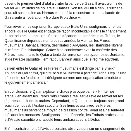
devenu le premier chef d’Etat à visiter la bande de Gaza. Il avait promis de
verser 400 millions de dollars au Hamas. Son fils, qui lui a depuis succédé,
poursuit son soutien au Hamas et aide à la reconstruction de la bande de
Gaza suite à l’opération « Bordure Protectrice ».
Pour réveiller les esprits en Europe et aux Etats-Unis, soulignons, une fois
encore, que le Qatar est engagé de façon incontestable dans le financement
du terrorisme international. Selon le département américain au Trésor, le
Qatar finance depuis de nombreuses années le Hamas, les Frères
musulmans, Jabhat al Nosra, des filiales d’Al-Qaïda, les islamistes libyens,
et même l’Etat islamique. Grâce à sa connivence avec la confrérie des
Frères musulmans, le Qatar a tenté de renverser les royaumes de Jordanie,
et de l’Arabie saoudite, l’émirat du Bahreïn ainsi que le régime égyptien.
Le lien entre le Qatar et les Frères musulmans est dirigé par le Sheikh
Yousouf al-Qaradawi, qui diffuse sur Al-Jazeera à partir de Doha. Depuis une
décennie, sa fondation est désignée comme une organisation terroriste par
le gouvernement américain.
En conclusion, le Qatar exploite le chaos provoqué par le « Printemps
arabe » en aidant les Frères musulmans à réaliser le rêve de renverser les
régimes traditionnels arabes. Cependant, le Qatar craint toujours son grand
voisin de l’ouest, l’Arabie saoudite. Ses liens étroits avec les Frères
musulmans lui servent de moyen de pression contre Riyad et ainsi tente-t-il
d’écarter les menaces. Soulignons que le Bahreïn, les Émirats arabes unis
et l’Arabie saoudite ont rappelé leurs ambassadeurs à Doha.
Enfin, contrairement à l’avis de certains observateurs sur un changement de