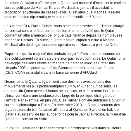
quotidien
Al-Hayat
a affirmé que le Qatar avait menacé d’expulser le chef du
bureau politique du Hamas, Khaled Mechaal, si jamais il acceptait la
proposition égyptienne de cessez-le feu. C’est ainsi que Mechaal a rejeté
toute médiation diplomatique et prolongé le conflit de 50 jours.
Le 4 mars 2014, David Cohen, sous-secrétaire américain au Trésor, chargé
du combat contre le financement du terrorisme, a révélé que le Qatar,
pourtant un allié américain de longue date, finance depuis de nombreuses
années le Hamas. En outre, le Qatar a fourni pignon sur rue à Khaled
Mechaal afin de diriger toutes les opérations du Hamas à partir de Doha.
Rappelons que la majorité des émirats du golfe Persique sont connus pour
être politiquement conservateurs et non pas révolutionnaires. Le Qatar, lui, a
développé des liens étroits en matière de défense avec les États-Unis
; depuis 2003, le poste avancé du Commandement central américain
(CENTCOM) est installé dans la base aérienne d’Al-Udaid.
Néanmoins, le Qatar a également tissé des liens avec certains des
mouvements les plus problématiques du Moyen-Orient. En ce sens, les
relations du Qatar avec le Hamas ne sont pas un phénomène isolé, mais
s’inscrivent dans une tendance plus large de la politique étrangère de
l’émirat. Par exemple, en juin 2013, les Talibans ont été autorisés à ouvrir un
bureau diplomatique à Doha. En décembre 2013, le Qatar a soutenu des
organisations de bienfaisance affiliées à al-Qaïda en Syrie et en Irak. Le
Qatar a aussi servi de bailleur de fonds pour le Jabhat al-Nosra, la filiale d’al-
Qaïda qui combat en Syrie.
Le rôle du Qatar dans le financement du terrorisme se voit dans plusieurs