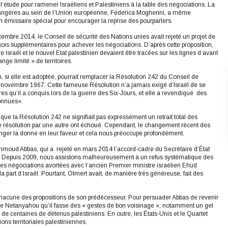
 à l’étude pour ramener Israéliens et Palestiniens à la table des négociations. La
rangères au sein de l’Union européenne, Federica Mogherini, a même
un émissaire spécial pour encourager la reprise des pourparlers.
mbre 2014, le Conseil de sécurité des Nations unies avait rejeté un projet de
ois supplémentaires pour achever les négociations. D’après cette proposition,
re Israël et le nouvel Etat palestinien devaient être tracées sur les lignes d’avant
ge limité » de territoires.
n, si elle est adoptée, pourrait remplacer la Résolution 242 du Conseil de
 novembre 1967. Cette fameuse Résolution n’a jamais exigé d’Israël de se
toires qu’il a conquis lors de la guerre des Six-Jours, et elle a revendiqué des
connues».
 que la Résolution 242 ne signifiait pas expressément un retrait total des
ette résolution par une autre ont échoué. Cependant, le changement récent des
er la donne en leur faveur et cela nous préoccupe profondément.
Mahmoud Abbas, qui a rejeté en mars 2014 l’accord-cadre du Secrétaire d’État
s. Depuis 2009, nous assistons malheureusement à un refus systématique des
les négociations avortées avec l’ancien Premier ministre israélien Ehud
part d’Israël. Pourtant, Olmert avait, de manière très généreuse, fait des
hacune des propositions de son prédécesseur. Pour persuader Abbas de revenir
 de Netanyahou qu’il fasse des « gestes de bon voisinage », notamment un gel
 de centaines de détenus palestiniens. En outre, les États-Unis et le Quartet
ons territoriales palestiniennes.