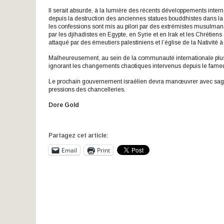
Il serait absurde, à la lumière des récents développements inter
depuis la destruction des anciennes statues bouddhistes dans la v
les confessions sont mis au pilori par des extrémistes musulman
par les djihadistes en Egypte, en Syrie et en Irak et les Chrétien
attaqué par des émeutiers palestiniens et l’église de la Nativit
Malheureusement, au sein de la communauté internationale plusieu
ignorant les changements chaotiques intervenus depuis le fame
Le prochain gouvernement israélien devra manœuvrer avec sagesse
pressions des chancelleries.
Dore Gold
Partagez cet article:
Email
Print