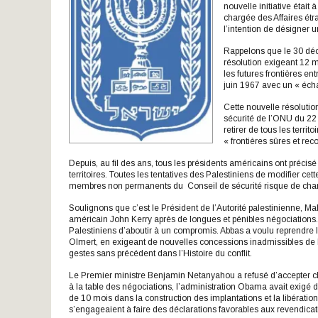
nouvelle initiative était
chargée des Affaires ét
l’intention de désigner 
Rappelons que le 30 déce
résolution exigeant 12 m
les futures frontières ent
juin 1967 avec un « échan
Cette nouvelle résolutio
sécurité de l’ONU du 22
retirer de tous les terri
« frontières sûres et re
Depuis, au fil des ans, tous les présidents américains ont précisé
territoires. Toutes les tentatives des Palestiniens de modifier c
membres non permanents du Conseil de sécurité risque de chang
Soulignons que c’est le Président de l’Autorité palestinienne, 
américain John Kerry après de longues et pénibles négociation
Palestiniens d’aboutir à un compromis. Abbas a voulu reprendre 
Olmert, en exigeant de nouvelles concessions inadmissibles de la 
gestes sans précédent dans l’Histoire du conflit.
Le Premier ministre Benjamin Netanyahou a refusé d’accepter c
à la table des négociations, l’administration Obama avait exigé
de 10 mois dans la construction des implantations et la libération
s’engageaient à faire des déclarations favorables aux revendicati