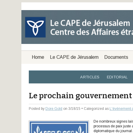
Home
Le CAPE de Jérusalem
Documents
ARTICLES
EDITORIAL
Le prochain gouvernement i
Posted by
Dore Gold
on 3/18/15 • Categorized as
L'événement 
De nombreux signes laiss
processus de paix juste 
diplomatique du journal