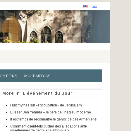
ICATIONS
MULTIMÉDIAS
More in 'L'événement du Jour'
Huit mythes sur «l’occupation» de Jérusalem
Eliezer Ben Yehuda – le père de l’hébreu moderne
Il est temps de reconnaître le génocide des Arméniens
Comment osent-t-ils publier des allégations anti-
israéliennes de nettoyage ethnique ?