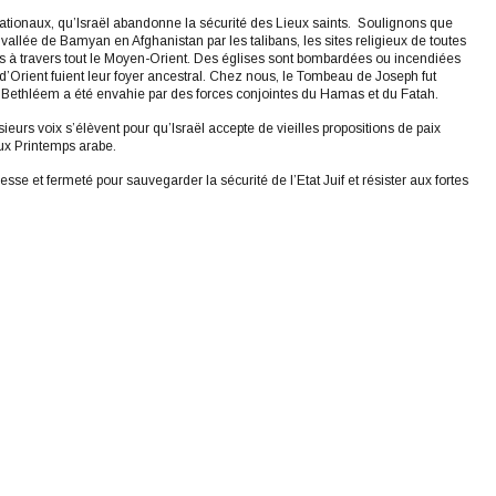
nationaux, qu’Israël abandonne la sécurité des Lieux saints. Soulignons que
allée de Bamyan en Afghanistan par les talibans, les sites religieux de toutes
s à travers tout le Moyen-Orient. Des églises sont bombardées ou incendiées
s d’Orient fuient leur foyer ancestral. Chez nous, le Tombeau de Joseph fut
é à Bethléem a été envahie par des forces conjointes du Hamas et du Fatah.
rs voix s’élèvent pour qu’Israël accepte de vieilles propositions de paix
ux Printemps arabe.
 et fermeté pour sauvegarder la sécurité de l’Etat Juif et résister aux fortes