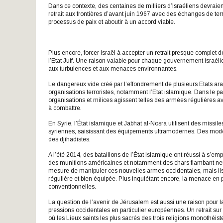
Dans ce contexte, des centaines de milliers d’Israéliens devraient
retrait aux frontières d’avant juin 1967 avec des échanges de terr
processus de paix et aboutir à un accord viable.
Plus encore, forcer Israël à accepter un retrait presque complet d
l’Etat Juif. Une raison valable pour chaque gouvernement israéli
aux turbulences et aux menaces environnantes.
Le dangereux vide créé par l’effondrement de plusieurs Etats arab
organisations terroristes, notamment l’Etat islamique. Dans le pas
organisations et milices agissent telles des armées régulières ave
à combattre.
En Syrie, l’État islamique et Jabhat al-Nosra utilisent des missile
syriennes, saisissant des équipements ultramodernes. Des modèle
des djihadistes.
A l’été 2014, des bataillons de l’État islamique ont réussi à s’e
des munitions américaines et notamment des chars flambant neuf 
mesure de manipuler ces nouvelles armes occidentales, mais ils 
régulière et bien équipée. Plus inquiétant encore, la menace e
conventionnelles.
La question de l’avenir de Jérusalem est aussi une raison pour 
pressions occidentales en particulier européennes. Un retrait sur 
où les Lieux saints les plus sacrés des trois religions monothéiste