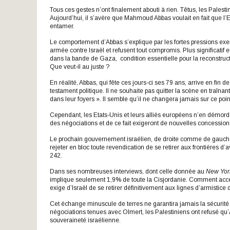
Tous ces gestes n’ont finalement abouti à rien. Têtus, les Palesti
Aujourd’hui, il s’avère que Mahmoud Abbas voulait en fait que l’E
entamer.
Le comportement d’Abbas s’explique par les fortes pressions exerc
armée contre Israël et refusent tout compromis. Plus significati
dans la bande de Gaza, condition essentielle pour la reconstructio
Que veut-il au juste ?
En réalité, Abbas, qui fête ces jours-ci ses 79 ans, arrive en fin d
testament politique. Il ne souhaite pas quitter la scène en traîna
dans leur foyers ». Il semble qu’il ne changera jamais sur ce poin
Cependant, les Etats-Unis et leurs alliés européens n’en démorden
des négociations et de ce fait exigeront de nouvelles concession
Le prochain gouvernement israélien, de droite comme de gauche, d
rejeter en bloc toute revendication de se retirer aux frontières d
242.
Dans ses nombreuses interviews, dont celle donnée au
New Yor
implique seulement 1,9% de toute la Cisjordanie. Comment accept
exige d’Israël de se retirer définitivement aux lignes d’armistice
Cet échange minuscule de terres ne garantira jamais la sécurité 
négociations tenues avec Olmert, les Palestiniens ont refusé qu
souveraineté israélienne.