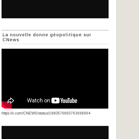
La nouvelle donne géopolitique sur
CNews
https://x.com/CNEWS/status/1880576893763698994