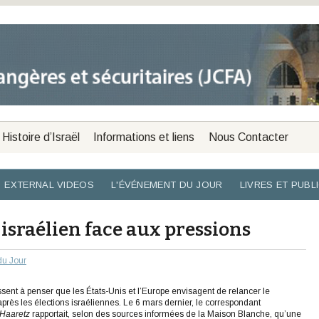
Histoire d’Israël
Informations et liens
Nous Contacter
EXTERNAL VIDEOS
L'ÉVÉNEMENT DU JOUR
LIVRES ET PUBL
sraélien face aux pressions
du Jour
ent à penser que les États-Unis et l’Europe envisagent de relancer le
après les élections israéliennes. Le 6 mars dernier, le correspondant
Haaretz
rapportait, selon des sources informées de la Maison Blanche, qu’une