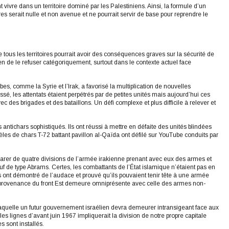
 vivre dans un territoire dominé par les Palestiniens. Ainsi, la formule d’un
es serait nulle et non avenue et ne pourrait servir de base pour reprendre le
e tous les territoires pourrait avoir des conséquences graves sur la sécurité de
en de le refuser catégoriquement, surtout dans le contexte actuel face
es, comme la Syrie et l’Irak, a favorisé la multiplication de nouvelles
sé, les attentats étaient perpétrés par de petites unités mais aujourd’hui ces
c des brigades et des bataillons. Un défi complexe et plus difficile à relever et
s antichars sophistiqués. Ils ont réussi à mettre en défaite des unités blindées
s de chars T-72 battant pavillon al-Qaïda ont défilé sur YouTube conduits par
mparer de quatre divisions de l’armée irakienne prenant avec eux des armes et
de type Abrams. Certes, les combattants de l’État islamique n’étaient pas en
ont démontré de l’audace et prouvé qu’ils pouvaient tenir tête à une armée
n provenance du front Est demeure omniprésente avec celle des armes non-
laquelle un futur gouvernement israélien devra demeurer intransigeant face aux
les lignes d’avant juin 1967 impliquerait la division de notre propre capitale
s sont installés.