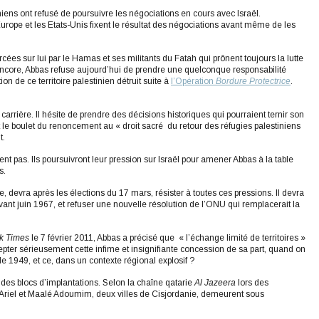
niens ont refusé de poursuivre les négociations en cours avec Israël.
urope et les Etats-Unis fixent le résultat des négociations avant même de les
ées sur lui par le Hamas et ses militants du Fatah qui prônent toujours la lutte
f encore, Abbas refuse aujourd’hui de prendre une quelconque responsabilité
n de ce territoire palestinien détruit suite à
l’Opération
Bordure Protectrice
.
e carrière. Il hésite de prendre des décisions historiques qui pourraient ternir son
nt le boulet du renoncement au « droit sacré du retour des réfugies palestiniens
t.
t pas. Ils poursuivront leur pression sur Israël pour amener Abbas à la table
s.
evra après les élections du 17 mars, résister à toutes ces pressions. Il devra
’avant juin 1967, et refuser une nouvelle résolution de l’ONU qui remplacerait la
k Times
le 7 février 2011, Abbas a précisé que « l’échange limité de territoires »
er sérieusement cette infime et insignifiante concession de sa part, quand on
 de 1949, et ce, dans un contexte régional explosif ?
des blocs d’implantations. Selon la chaîne qatarie
Al Jazeera
lors des
’Ariel et Maalé Adoumim, deux villes de Cisjordanie, demeurent sous