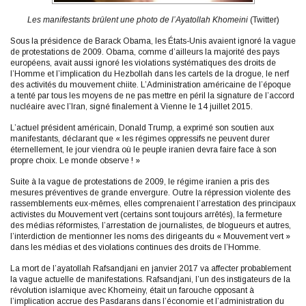
Les manifestants brûlent une photo de l’Ayatollah Khomeini
(Twitter)
Sous la présidence de Barack Obama, les États-Unis avaient ignoré la vague
de protestations de 2009. Obama, comme d’ailleurs la majorité des pays
européens, avait aussi ignoré les violations systématiques des droits de
l’Homme et l’implication du Hezbollah dans les cartels de la drogue, le nerf
des activités du mouvement chiite. L’Administration américaine de l’époque
a tenté par tous les moyens de ne pas mettre en péril la signature de l’accord
nucléaire avec l’Iran, signé finalement à Vienne le 14 juillet 2015.
L’actuel président américain, Donald Trump, a exprimé son soutien aux
manifestants, déclarant que « les régimes oppressifs ne peuvent durer
éternellement, le jour viendra où le peuple iranien devra faire face à son
propre choix. Le monde observe ! »
Suite à la vague de protestations de 2009, le régime iranien a pris des
mesures préventives de grande envergure. Outre la répression violente des
rassemblements eux-mêmes, elles comprenaient l’arrestation des principaux
activistes du Mouvement vert (certains sont toujours arrêtés), la fermeture
des médias réformistes, l’arrestation de journalistes, de blogueurs et autres,
l’interdiction de mentionner les noms des dirigeants du « Mouvement vert »
dans les médias et des violations continues des droits de l’Homme.
La mort de l’ayatollah Rafsandjani en janvier 2017 va affecter probablement
la vague actuelle de manifestations. Rafsandjani, l’un des instigateurs de la
révolution islamique avec Khomeiny, était un farouche opposant à
l’implication accrue des Pasdarans dans l’économie et l’administration du