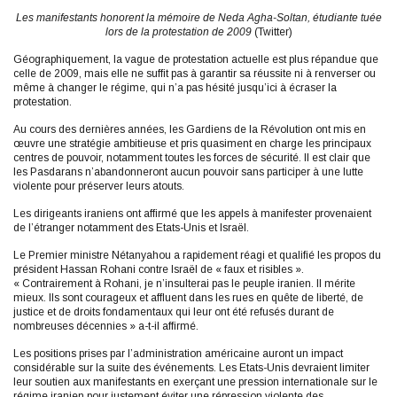
Les manifestants honorent la mémoire de Neda Agha-Soltan, étudiante tuée
lors de la protestation de 2009
(Twitter)
Géographiquement, la vague de protestation actuelle est plus répandue que
celle de 2009, mais elle ne suffit pas à garantir sa réussite ni à renverser ou
même à changer le régime, qui n’a pas hésité jusqu’ici à écraser la
protestation.
Au cours des dernières années, les Gardiens de la Révolution ont mis en
œuvre une stratégie ambitieuse et pris quasiment en charge les principaux
centres de pouvoir, notamment toutes les forces de sécurité. Il est clair que
les Pasdarans n’abandonneront aucun pouvoir sans participer à une lutte
violente pour préserver leurs atouts.
Les dirigeants iraniens ont affirmé que les appels à manifester provenaient
de l’étranger notamment des Etats-Unis et Israël.
Le Premier ministre Nétanyahou a rapidement réagi et qualifié les propos du
président Hassan Rohani contre Israël de « faux et risibles ».
« Contrairement à Rohani, je n’insulterai pas le peuple iranien. Il mérite
mieux. Ils sont courageux et affluent dans les rues en quête de liberté, de
justice et de droits fondamentaux qui leur ont été refusés durant de
nombreuses décennies » a-t-il affirmé.
Les positions prises par l’administration américaine auront un impact
considérable sur la suite des événements. Les Etats-Unis devraient limiter
leur soutien aux manifestants en exerçant une pression internationale sur le
régime iranien pour justement éviter une répression violente des