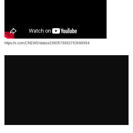
https://x.com/CNEWS/status/1880576893763698994