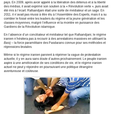
pays. En 2009, après avoir appelé à la libération des détenus et à la liberté
des médias, il avait exprimé son soutien à la « Révolution verte », puis avait
été mis à l’écart. Rafsandjani était une sorte de médiateur et un sage. En
2011, il n’avait pas réussi à être élu à l’Assemblée des Experts, mais il a su
combler le fossé entre les leaders du régime et la jeune génération et les
classes moyennes, malgré l’influence et la montée en puissance des
Gardiens de la Révolution islamique.
En l’absence d’un conciliateur et médiateur tel que Rafsandjani, le régime
iranien n’hésitera pas à recourir à des arrestations massives en utilisant la
Basij
– la force paramilitaire des Pasdarans connue pour ses méthodes et
répressions brutales.
Même si le régime iranien parvient à réprimer la vague de protestation
actuelle, il y en aura sans doute d’autres prochainement. Le peuple iranien
aspire à une amélioration de ses conditions de vie, et le régime iranien
actuel ne peut y répondre en poursuivant une politique étrangère
aventureuse et coûteuse.