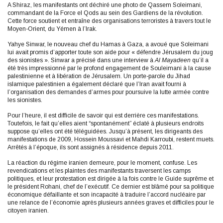
A Shiraz, les manifestants ont déchiré une photo de Qassem Soleimani,
commandant de la Force el Qods au sein des Gardiens de la révolution.
Cette force soutient et entraîne des organisations terroristes à travers tout le
Moyen-Orient, du Yémen à l’Irak.
Yahye Sinwar, le nouveau chef du Hamas à Gaza, a avoué que Soleimani
lui avait promis d’apporter toute son aide pour « défendre Jérusalem du joug
des sionistes ». Sinwar a précisé dans une interview à
Al Mayadeen
qu’il a
été très impressionné par le profond engagement de Souleimani à la cause
palestinienne et à libération de Jérusalem. Un porte-parole du Jihad
islamique palestinien a également déclaré que l’Iran avait fourni à
l’organisation des demandes d’armes pour poursuive la lutte armée contre
les sionistes.
Pour l’heure, il est difficile de savoir qui est derrière ces manifestations.
Toutefois, le fait qu’elles aient “spontanément” éclaté à plusieurs endroits
suppose qu’elles ont été téléguidées. Jusqu’à présent, les dirigeants des
manifestations de 2009, Hossein Moussavi et Mahdi Karroubi, restent muets.
Arrêtés à l’époque, ils sont assignés à résidence depuis 2011.
La réaction du régime iranien demeure, pour le moment, confuse. Les
revendications et les plaintes des manifestants traversent les camps
politiques, et leur protestation est dirigée à la fois contre le Guide suprême et
le président Rohani, chef de l’exécutif. Ce dernier est blâmé pour sa politique
économique défaillante et son incapacité à traduire l’accord nucléaire par
une relance de l’économie après plusieurs années graves et difficiles pour le
citoyen iranien.