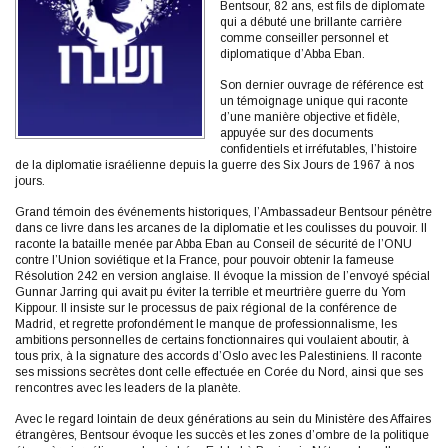
Bentsour, 82 ans, est fils de diplomate
qui a débuté une brillante carrière
comme conseiller personnel et
diplomatique d’Abba Eban.
Son dernier ouvrage de référence est
un témoignage unique qui raconte
d’une manière objective et fidèle,
appuyée sur des documents
confidentiels et irréfutables, l’histoire
de la diplomatie israélienne depuis la guerre des Six Jours de 1967 à nos
jours.
Grand témoin des événements historiques, l’Ambassadeur Bentsour pénètre
dans ce livre dans les arcanes de la diplomatie et les coulisses du pouvoir. Il
raconte la bataille menée par Abba Eban au Conseil de sécurité de l’ONU
contre l’Union soviétique et la France, pour pouvoir obtenir la fameuse
Résolution 242 en version anglaise. Il évoque la mission de l’envoyé spécial
Gunnar Jarring qui avait pu éviter la terrible et meurtrière guerre du Yom
Kippour. Il insiste sur le processus de paix régional de la conférence de
Madrid, et regrette profondément le manque de professionnalisme, les
ambitions personnelles de certains fonctionnaires qui voulaient aboutir, à
tous prix, à la signature des accords d’Oslo avec les Palestiniens. Il raconte
ses missions secrètes dont celle effectuée en Corée du Nord, ainsi que ses
rencontres avec les leaders de la planète.
Avec le regard lointain de deux générations au sein du Ministère des Affaires
étrangères, Bentsour évoque les succès et les zones d’ombre de la politique