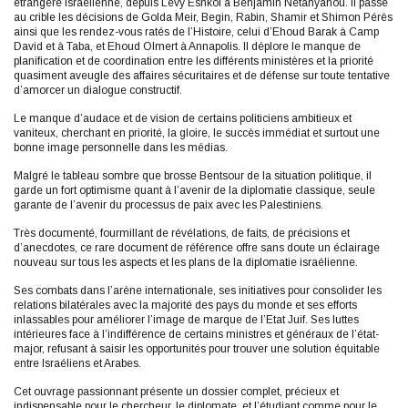
étrangère israélienne, depuis Lévy Eshkol à Benjamin Nétanyahou. Il passe
au crible les décisions de Golda Meir, Begin, Rabin, Shamir et Shimon Pérès
ainsi que les rendez-vous ratés de l’Histoire, celui d’Ehoud Barak à Camp
David et à Taba, et Ehoud Olmert à Annapolis. Il déplore le manque de
planification et de coordination entre les différents ministères et la priorité
quasiment aveugle des affaires sécuritaires et de défense sur toute tentative
d’amorcer un dialogue constructif.
Le manque d’audace et de vision de certains politiciens ambitieux et
vaniteux, cherchant en priorité, la gloire, le succès immédiat et surtout une
bonne image personnelle dans les médias.
Malgré le tableau sombre que brosse Bentsour de la situation politique, il
garde un fort optimisme quant à l’avenir de la diplomatie classique, seule
garante de l’avenir du processus de paix avec les Palestiniens.
Très documenté, fourmillant de révélations, de faits, de précisions et
d’anecdotes, ce rare document de référence offre sans doute un éclairage
nouveau sur tous les aspects et les plans de la diplomatie israélienne.
Ses combats dans l’arène internationale, ses initiatives pour consolider les
relations bilatérales avec la majorité des pays du monde et ses efforts
inlassables pour améliorer l’image de marque de l’Etat Juif. Ses luttes
intérieures face à l’indifférence de certains ministres et généraux de l’état-
major, refusant à saisir les opportunités pour trouver une solution équitable
entre Israéliens et Arabes.
Cet ouvrage passionnant présente un dossier complet, précieux et
indispensable pour le chercheur, le diplomate, et l’étudiant comme pour le