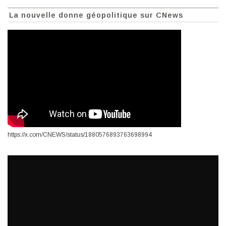
La nouvelle donne géopolitique sur CNews
https://x.com/CNEWS/status/1880576893763698994