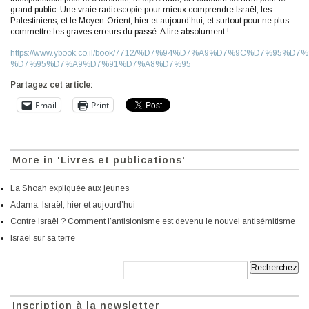
grand public. Une vraie radioscopie pour mieux comprendre Israël, les
Palestiniens, et le Moyen-Orient, hier et aujourd’hui, et surtout pour ne plus
commettre les graves erreurs du passé. A lire absolument !
https://www.ybook.co.il/book/7712/%D7%94%D7%A9%D7%9C%D7%95%D7%
%D7%95%D7%A9%D7%91%D7%A8%D7%95
Partagez cet article:
Email
Print
More in 'Livres et publications'
La Shoah expliquée aux jeunes
Adama: Israël, hier et aujourd’hui
Contre Israël ? Comment l’antisionisme est devenu le nouvel antisémitisme
Israël sur sa terre
Recherche:
Inscription à la newsletter