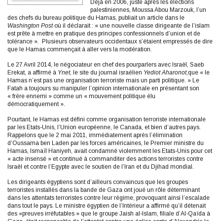
Déjà en 2006, juste après les élections
palestiniennes, Moussa Abou Marzouk, l’un
des chefs du bureau politique du Hamas, publiait un article dans le
Washington Post
où il déclarait : « une nouvelle classe dirigeante de l’islam
est prête à mettre en pratique des principes confessionnels d’union et de
tolérance ». Plusieurs observateurs occidentaux s’étaient empressés de dire
que le Hamas commençait à aller vers la modération.
Le 27 Avril 2014, le négociateur en chef des pourparlers avec Israël, Saeb
Erekat, a affirmé à
Ynet
, le site du journal israélien
Yediot Aharonot
,que « le
Hamas n’est pas une organisation terroriste mais un parti politique. » Le
Fatah a toujours su manipuler l’opinion internationale en présentant son
« frère ennemi » comme un « mouvement politique élu
démocratiquement ».
Pourtant, le Hamas est défini comme organisation terroriste internationale
par les Etats-Unis, l’Union européenne, le Canada, et bien d’autres pays.
Rappelons que le 2 mai 2011, immédiatement après l’élimination
d’Oussama ben Laden par les forces américaines, le Premier ministre du
Hamas, Ismaïl Haniyeh, avait condamné violemment les Etats-Unis pour cet
« acte insensé » et continué à commanditer des actions terroristes contre
Israël et contre l’Egypte avec le soutien de l’Iran et du Djihad mondial.
Les dirigeants égyptiens sont d’ailleurs convaincus que les groupes
terroristes installés dans la bande de Gaza ont joué un rôle déterminant
dans les attentats terroristes contre leur régime, provoquant ainsi l’escalade
dans tout le pays. Le ministre égyptien de l’Intérieur a affirmé qu’il détenait
des «preuves irréfutables » que le groupe Jaish al-Islam, filiale d’Al-Qaïda à