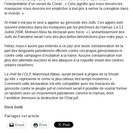
l’interprétation d’un verset du Coran : « Cela signifie que nous devons les
massacrer, nous devrons les empêcher à tout prix à semer la corruption dans
le monde. »
Al-Astal n’est pas le seul à appeler au génocide des Juifs. Ces appels sont
souvent entendus dans les mosquées par les prêcheurs du Hamas. Le 13
Juillet 2008, Mohsen Abou Ita déclarait avec force: « L’anéantissement des
Juifs de Palestine serait l’une des plus belles bénédictions pour notre pays. ».
Hélas, nous n’avons pas entendu à ce jour une seule condamnation de la
part des dirigeants palestiniens officiels contre ces propos génocidaires ni
contre cette campagne d’incitation à la haine. Aucune condamnation non
plus des attentats-suicides et des attaques à la roquette visant des centres
urbains israéliens.
Le chef de l’OLP, Mahmoud Abbas, aurait déclaré à propos de la Shoah
qu’elle « représente le crime le plus odieux des temps modernes ».
Comment cette déclaration est-elle compatible avec les menaces de
génocide contre le peuple juif et comment serait-il possible de vouloir former
un tandem avec un mouvement palestinien comme le Hamas, dont
l’ambition demeure la destruction de l’Etat juif.
Dore Gold
Partagez cet article:
Email
Print