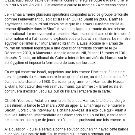
Gaza, était responsable de l’attentat contre une église copte d’Alexandrie le
jour du Nouvel An 2011. Cet attentat a causé la mort de 24 chrétiens coptes.
Le Hamas a mené plusieurs opérations conjointes avec ce groupe terroriste
comme l’enlèvement du soldat israélien Guilad Shalit en 2006. L’armée
égyptienne est aujourd’hui convaincue que le Hamas lui-même est lié au
réseau djihadiste dans le Sinaï, devenu la plaque tournante du terrorisme
international. Le mouvement palestinien Hamas sert de base et de tremplin à
la formation et à l’utilisation d’explosifs et de préparatifs militaires. Le ministre
égyptien de l’Intérieur, Muhammad Ibrahim, a aussi accusé le Hamas de
fournir un soutien logistique à une opération terroriste commise le 24
Décembre 2013, à Mansoura, dans le delta du Nil, faisant 16 morts et 130
blessés. Depuis, un tribunal du Caire a interdit les activités du Hamas sur le
sol égyptien et imposé la fermeture de tous ses bureaux.
En ce qui concerne Israël, rappelons une fois encore l’incitation à la haine
des dirigeants du Hamas contre le peuple juif, et ce, au-delà de ce qui a été
écrit dans la charte de 1988. Dans son programme, le Hamas cite Hassan
al-Bana, fondateur des Frères musulmans, qui affirme : « Israël existe et
continuera d’exister jusqu’au jour où l’islam l’effacera de la carte.”
Cheikh Younes al-Astal, un membre influent du Hamas à la tête du clergé
palestinien, a lancé le 13 mars 2008 un appel à la
mahraqa
(une nouvelle
Shoah). Lors d’une interview à la chaîne
Al-Aqsa
, il a expliqué qu’« Allah a
puni les Juifs par l’intermédiaire des Allemands et aujourd’hui, c’est le tour
de la nation islamique de jouer ce rôle en les punissant une fois encore. »
A la question « qu’elle serait la bonne solution pour en finir avec cette bande
d’individus (le peuple juif) ? », le cheikh du Hamas a répondu par