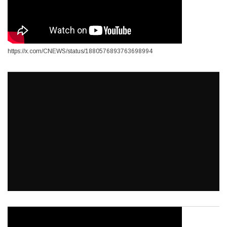
https://x.com/CNEWS/status/1880576893763698994