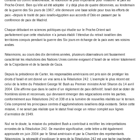
contexte du conflit Israélo-arabe, la résolution la plus importante pour instaurer la paix au
Proche-Orient. Bien qu’elle ait été adoptée il y déjà plus de quatre décennies, au lendemain
de la guerre des Six jours de 1967, elle demeure une base solide pour tous les efforts de
paix –depuis le traité de paix israélo-égyptien aux accords d’Oslo en passant par la
conférence de paix de Madrid.
Chaque débutant en sciences politiques qui étudie sur le Proche-Orient sait
parfaitement que cette résolution n’a jamais établi l’étendue du retrait israélien des
territoires conquis pendant la guerre des Six jours en échange de la paix avec ses voisins
arabes.
Néanmoins, au cours des dix dernières années, plusieurs observateurs ont faussement
caractérisé les résolutions des Nations Unies comme exigeant d’Israël de se retirer totalement
de la Cisjordanie et de la bande de Gaza.
Depuis la présidence de Carter, les responsables américains ont pris soin de protéger les
droits d’Israël et ont donné un vrai sens à la Résolution 242. L’exemple le plus récent est
celui de la lettre du Président George W. Bush au Premier ministre Ariel Sharon du 14 avril
2004. Elle affirme que dans le cadre d’un règlement de paix définitif, Israël doit se doter de
frontières sûres et reconnues, qui devraient émerger des négociations entre les parties,
conformément aux Résolutions 242 et 338 et à la lumière de nouvelles réalités sur le terrain.
Cela comprend les principaux centres d’agglomérations israéliens déjà existants. Selon cette
missive, il ne serait pas réaliste que le statut final exige un retour complet aux lignes
d’armistice de 1949.
Nul ne le doute, la missive du président Bush a contribué à rectifier les interprétations
erronées de la Résolution 242. De manière significative, cette lettre a été également
approuvée en juin 2004 par le Sénat américain et par la Chambre des représentants.
Néanmoins, la nécessité d’expliquer le sens de la Résolution 242 est une tache inachevée.