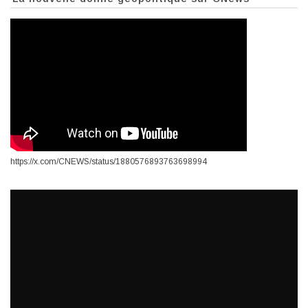
https://x.com/CNEWS/status/1880576893763698994