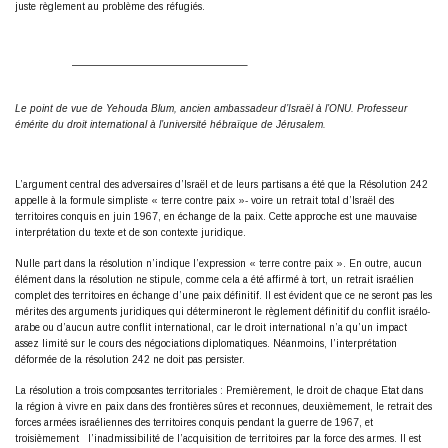
juste règlement au problème des réfugiés.
—————————————————–
Le point de vue de Yehouda Blum, ancien ambassadeur d’Israël à l’ONU. Professeur
émérite du droit international à l’université hébraïque de Jérusalem.
L’argument central des adversaires d’Israël et de leurs partisans a été que la Résolution 242
appelle à la formule simpliste « terre contre paix »- voire un retrait total d’Israël des
territoires conquis en juin 1967, en échange de la paix. Cette approche est une mauvaise
interprétation du texte et de son contexte juridique.
Nulle part dans la résolution n’indique l’expression « terre contre paix ». En outre, aucun
élément dans la résolution ne stipule, comme cela a été affirmé à tort, un retrait israélien
complet des territoires en échange d’une paix définitif. Il est évident que ce ne seront pas les
mérites des arguments juridiques qui détermineront le règlement définitif du conflit israélo-
arabe ou d’aucun autre conflit international, car le droit international n’a qu’un impact
assez limité sur le cours des négociations diplomatiques. Néanmoins, l’interprétation
déformée de la résolution 242 ne doit pas persister.
La résolution a trois composantes territoriales : Premièrement, le droit de chaque Etat dans
la région à vivre en paix dans des frontières sûres et reconnues, deuxièmement, le retrait des
forces armées israéliennes des territoires conquis pendant la guerre de 1967, et
troisièmement l’inadmissibilité de l’acquisition de territoires par la force des armes. Il est