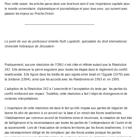
Pour cette raison, les articles parus dans une brochure sont d’une importance capitale pour
le monde universitaire, diplomatique et journalistique et pour tous ceux qui suivent avec
passion les enjeux au Proche-Orient.
______________________________________
Le point de vue du professeur émérite Ruth Lapidoth, spécialiste du droit international,
Université hébraïque de Jérusalem
.
Pratiquement, aucune résolution de l’ONU n’est citée et référée autant que la Résolution
242. Elle demeure la pierre angulaire pour toutes les étapes dans le règlement du conflit
israélo-arabe. Elle figure dans les traités de paix signés entre Israël et l’Egypte (1979) avec
la Jordanie (1994), ainsi que les accords avec les Palestiniens en 1993 et en 1995.
L’adoption de la Résolution 242 à l’unanimité et l’acceptation du texte par les parties du
conflit renforcent son impact. Toutefois, cette résolution a fait l’objet de divergences et de
certaines interprétations.
L’importance de cette résolution est dans le fait qu’elle impose aux parties de négocier de
bonne foi afin de parvenir à un accord sur la base d’un retrait des forces israéliennes,
l’établissement par commun accord de frontières sûres et reconnues, la cessation de tout état
de belligérance et la reconnaissance par toutes les parties de l’indépendance de l’autre et de
sa souveraineté. Lors de l’évacuation de certains territoires par les forces israéliennes, il n’est
pas nécessairement obligé de les remplacer par des forces arabes puisque les parties