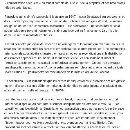
« compensation adéquate » en tenant compte de la valeur de la propriété et des besoins des
réfugiés spécifiques.
Rappelons qu’Israël n’a pas déclaré la guerre en 1947, mais a été attaqué par ses voisins, et
donc il n’était pas responsable de la création du problème des réfugiés, d’où il n’a aucune
obligation de recruter les sommes nécessaires. Il est préférable qu’un fonds international
auquel plusieurs pays, et notamment Israël contribueront au financement. La difficulté
demeure sur les montants impliqués.
Il serait peut être judicieux de recourir à un arrangement forfaitaire qui rétablirait toutes les
créances financières entre les parties et empêcherait toute autre prétention. Une commission
internationale pourrait être chargée d’enregistrer toutes les revendications et la distribution
des sommes appropriées. De même, il serait essentiel de lier non seulement Israël et
l’Autorité palestinienne, mais aussi les réfugiés à cet arrangement. On pourrait envisager
une disposition selon laquelle l’Autorité palestinienne remplacerait Israël à l’égard de toute
revendication qui pourrait être soumise au-delà de la mise en œuvre de l’accord.
En conclusion, il est souhaitable que les parties impliquées dans le problème des réfugiés se
mettent d’accord sur une définition raisonnable de réfugiés palestiniens, et n’adoptent pas
automatiquement celle utilisée par l’UNRWA.
Les réfugiés n’ont pas le droit de retourner en Israël, ni sous le droit général ou le droit
international spécial. Au contraire la solution adéquate semble être soit le retour à l’Etat
palestinien une fois établi, la réinstallation et l’absorption dans d’autres pays (de préférence
en fonction des désirs de chacun des réfugiés) et le retour d’un petit nombre en Israël pour
des raisons humanitaires. Une solution rapide et adéquate impliquera le paiement et
l’indemnisation pour les biens perdus et une subvention pour la réhabilitation. Ces
propositions sont conformes à la résolution 242 qui ont affirmé la nécessité de réaliser un