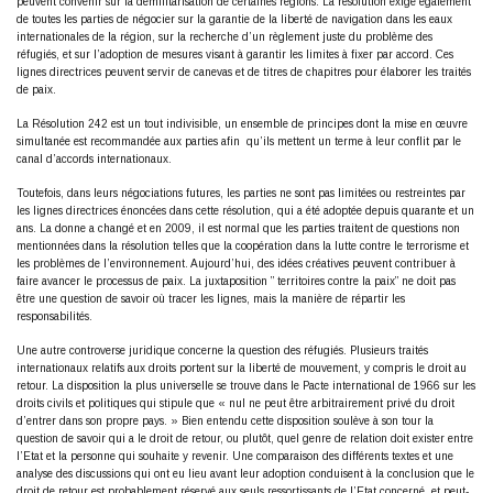
peuvent convenir sur la démilitarisation de certaines régions. La résolution exige également
de toutes les parties de négocier sur la garantie de la liberté de navigation dans les eaux
internationales de la région, sur la recherche d’un règlement juste du problème des
réfugiés, et sur l’adoption de mesures visant à garantir les limites à fixer par accord. Ces
lignes directrices peuvent servir de canevas et de titres de chapitres pour élaborer les traités
de paix.
La Résolution 242 est un tout indivisible, un ensemble de principes dont la mise en œuvre
simultanée est recommandée aux parties afin qu’ils mettent un terme à leur conflit par le
canal d’accords internationaux.
Toutefois, dans leurs négociations futures, les parties ne sont pas limitées ou restreintes par
les lignes directrices énoncées dans cette résolution, qui a été adoptée depuis quarante et un
ans. La donne a changé et en 2009, il est normal que les parties traitent de questions non
mentionnées dans la résolution telles que la coopération dans la lutte contre le terrorisme et
les problèmes de l’environnement. Aujourd’hui, des idées créatives peuvent contribuer à
faire avancer le processus de paix. La juxtaposition ” territoires contre la paix” ne doit pas
être une question de savoir où tracer les lignes, mais la manière de répartir les
responsabilités.
Une autre controverse juridique concerne la question des réfugiés. Plusieurs traités
internationaux relatifs aux droits portent sur la liberté de mouvement, y compris le droit au
retour. La disposition la plus universelle se trouve dans le Pacte international de 1966 sur les
droits civils et politiques qui stipule que « nul ne peut être arbitrairement privé du droit
d’entrer dans son propre pays. » Bien entendu cette disposition soulève à son tour la
question de savoir qui a le droit de retour, ou plutôt, quel genre de relation doit exister entre
l’Etat et la personne qui souhaite y revenir. Une comparaison des différents textes et une
analyse des discussions qui ont eu lieu avant leur adoption conduisent à la conclusion que le
droit de retour est probablement réservé aux seuls ressortissants de l’Etat concerné, et peut-