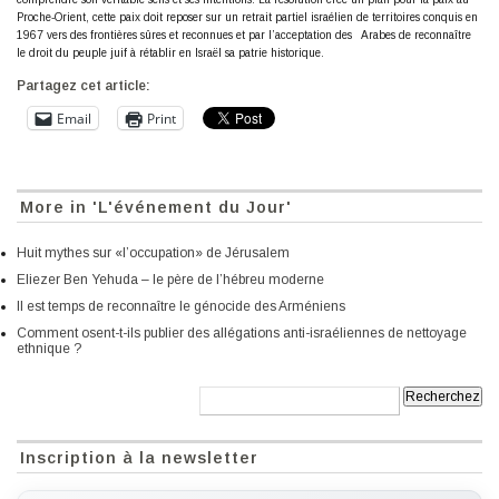
Proche-Orient, cette paix doit reposer sur un retrait partiel israélien de territoires conquis en
1967 vers des frontières sûres et reconnues et par l’acceptation des Arabes de reconnaître
le droit du peuple juif à rétablir en Israël sa patrie historique.
Partagez cet article:
Email
Print
More in 'L'événement du Jour'
Huit mythes sur «l’occupation» de Jérusalem
Eliezer Ben Yehuda – le père de l’hébreu moderne
Il est temps de reconnaître le génocide des Arméniens
Comment osent-t-ils publier des allégations anti-israéliennes de nettoyage
ethnique ?
Recherche:
Inscription à la newsletter