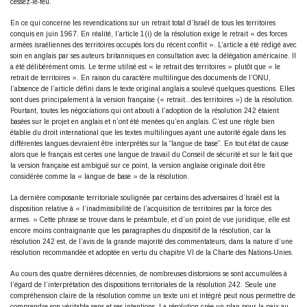
cessez-le-feu.
En ce qui concerne les revendications sur un retrait total d’Israël de tous les territoires
conquis en juin 1967. En réalité, l’article 1(i) de la résolution exige le retrait « des forces
armées israéliennes des territoires occupés lors du récent conflit ». L’article a été rédigé avec
soin en anglais par ses auteurs britanniques en consultation avec la délégation américaine. Il
a été délibérément omis. Le terme utilisé est « le retrait des territoires » plutôt que « le
retrait de territoires ». En raison du caractère multilingue des documents de l’ONU,
l’absence de l’article défini dans le texte original anglais a soulevé quelques questions. Elles
sont dues principalement à la version française (« retrait…des territoires ») de la résolution.
Pourtant, toutes les négociations qui ont abouti à l’adoption de la résolution 242 étaient
basées sur le projet en anglais et n’ont été menées qu’en anglais. C’est une règle bien
établie du droit international que les textes multilingues ayant une autorité égale dans les
différentes langues devraient être interprétés sur la “langue de base”. En tout état de cause
alors que le français est certes une langue de travail du Conseil de sécurité et sur le fait que
la version française est ambiguë sur ce point, la version anglaise originale doit être
considérée comme la « langue de base » de la résolution.
La dernière composante territoriale soulignée par certains des adversaires d’Israël est la
disposition relative à « l’inadmissibilité de l’acquisition de territoires par la force des
armes. » Cette phrase se trouve dans le préambule, et d’un point de vue juridique, elle est
encore moins contraignante que les paragraphes du dispositif de la résolution, car la
résolution 242 est, de l’avis de la grande majorité des commentateurs, dans la nature d’une
résolution recommandée et adoptée en vertu du chapitre VI de la Charte des Nations-Unies.
Au cours des quatre dernières décennies, de nombreuses distorsions se sont accumulées à
l’égard de l’interprétation des dispositions territoriales de la résolution 242. Seule une
compréhension claire de la résolution comme un texte uni et intégré peut nous permettre de
comprendre son véritable sens et ses intentions. La résolution crée un plan pour la paix au