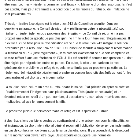
être aussi pour les « résidents permanents et légaux ». Même le droit des ressortissants n’est
pas absolu, mais peut être limité à la condition que les raisons du refus ou de limitation ne
sont pas arbitraires.
Très significative à cet égard est la résolution 242 du Conseil de sécurité. Dans son
deuxième paragraphe, le Conseil de sécurité « réaffirme en outre la nécessité…(b) pour
réaliser un juste règlement du problème des réfugiés ». Le Conseil de sécurité n’a pas
proposé une solution spécifique pas plus qu’il ne limite la fourniture aux réfugiés arabes. Il
n’existe aucune base pour la revendication arabe que la résolution 242 intègre la solution
préconisée par la résolution 194 de 1948. Le Conseil de sécurité a simplement recommandé
la réalisation d’un « juste règlement », sans préciser exactement ce que cela comprend et
sans se référer à aucune résolution de l’ONU. Il a été considéré comme une question qui doit
être réglée par négociation entre les parties. En outre, la résolution parle en termes
généraux de « problème de réfugiés », cela ne se limite pas au problème palestinien. Le
règlement réel négocié doit également prendre en compte les droits des Juifs qui ont fui les
pays arabes et ont droit à une indemnisation.
La solution peut inclure un droit au retour dans le nouvel Etat palestinien après sa création.
L’établissement et l’intégration dans plusieurs autres Etats (arabe et non arabe) et un
éventuel retour en Israël d’un petit nombre, si des raisons humanitaires impérieuses sont
impliquées, tel que le regroupement familial.
Le problème juridique tiers concernant les réfugiés est la question du droit
à des réparations des biens perdus ou confisqués et d’une subvention pour la réhabilitation
et intégration. Le droit international général reconnaît l’obligation de verser des indemnités
en cas de confiscation de biens appartenant à des étrangers. Il y a cependant, le désaccord
sur le montant qui devrait être payé. Deux experts ont suggéré une norme de