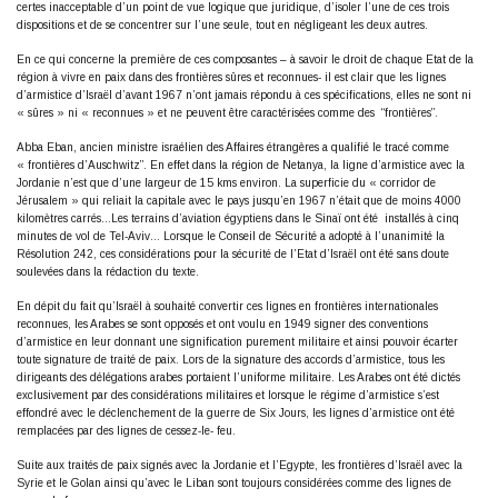
certes inacceptable d’un point de vue logique que juridique, d’isoler l’une de ces trois
dispositions et de se concentrer sur l’une seule, tout en négligeant les deux autres.
En ce qui concerne la première de ces composantes – à savoir le droit de chaque Etat de la
région à vivre en paix dans des frontières sûres et reconnues- il est clair que les lignes
d’armistice d’Israël d’avant 1967 n’ont jamais répondu à ces spécifications, elles ne sont ni
« sûres » ni « reconnues » et ne peuvent être caractérisées comme des “frontières”.
Abba Eban, ancien ministre israélien des Affaires étrangères a qualifié le tracé comme
« frontières d’Auschwitz”. En effet dans la région de Netanya, la ligne d’armistice avec la
Jordanie n’est que d’une largeur de 15 kms environ. La superficie du « corridor de
Jérusalem » qui reliait la capitale avec le pays jusqu’en 1967 n’était que de moins 4000
kilomètres carrés…Les terrains d’aviation égyptiens dans le Sinaï ont été installés à cinq
minutes de vol de Tel-Aviv… Lorsque le Conseil de Sécurité a adopté à l’unanimité la
Résolution 242, ces considérations pour la sécurité de l’Etat d’Israël ont été sans doute
soulevées dans la rédaction du texte.
En dépit du fait qu’Israël à souhaité convertir ces lignes en frontières internationales
reconnues, les Arabes se sont opposés et ont voulu en 1949 signer des conventions
d’armistice en leur donnant une signification purement militaire et ainsi pouvoir écarter
toute signature de traité de paix. Lors de la signature des accords d’armistice, tous les
dirigeants des délégations arabes portaient l’uniforme militaire. Les Arabes ont été dictés
exclusivement par des considérations militaires et lorsque le régime d’armistice s’est
effondré avec le déclenchement de la guerre de Six Jours, les lignes d’armistice ont été
remplacées par des lignes de cessez-le- feu.
Suite aux traités de paix signés avec la Jordanie et l’Egypte, les frontières d’Israël avec la
Syrie et le Golan ainsi qu’avec le Liban sont toujours considérées comme des lignes de