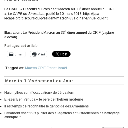
e
Le CAPE, « Discours du Président Macron au 33
dîner annuel du CRIF
»,
Le CAPE de Jérusalem
, publié le 10 mars 2018: https://jcpa-
lecape.org/discours-du-president-macron-33e-diner-annuel-du-crif/
e
Illustration : Le Président Macron au 33
dîner annuel du CRIF (capture
d’écran).
Partagez cet article:
Email
Print
Tagged as:
Macron CRIF France Israël
More in 'L'événement du Jour'
Huit mythes sur «l’occupation» de Jérusalem
Eliezer Ben Yehuda – le père de l’hébreu moderne
Il est temps de reconnaître le génocide des Arméniens
Comment osent-t-ils publier des allégations anti-israéliennes de nettoyage
ethnique ?