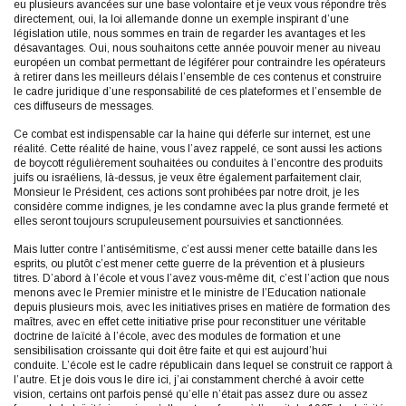
eu plusieurs avancées sur une base volontaire et je veux vous répondre très
directement, oui, la loi allemande donne un exemple inspirant d’une
législation utile, nous sommes en train de regarder les avantages et les
désavantages. Oui, nous souhaitons cette année pouvoir mener au niveau
européen un combat permettant de légiférer pour contraindre les opérateurs
à retirer dans les meilleurs délais l’ensemble de ces contenus et construire
le cadre juridique d’une responsabilité de ces plateformes et l’ensemble de
ces diffuseurs de messages.
Ce combat est indispensable car la haine qui déferle sur internet, est une
réalité. Cette réalité de haine, vous l’avez rappelé, ce sont aussi les actions
de boycott régulièrement souhaitées ou conduites à l’encontre des produits
juifs ou israéliens, là-dessus, je veux être également parfaitement clair,
Monsieur le Président, ces actions sont prohibées par notre droit, je les
considère comme indignes, je les condamne avec la plus grande fermeté et
elles seront toujours scrupuleusement poursuivies et sanctionnées.
Mais lutter contre l’antisémitisme, c’est aussi mener cette bataille dans les
esprits, ou plutôt c’est mener cette guerre de la prévention et à plusieurs
titres. D’abord à l’école et vous l’avez vous-même dit, c’est l’action que nous
menons avec le Premier ministre et le ministre de l’Education nationale
depuis plusieurs mois, avec les initiatives prises en matière de formation des
maîtres, avec en effet cette initiative prise pour reconstituer une véritable
doctrine de laïcité à l’école, avec des modules de formation et une
sensibilisation croissante qui doit être faite et qui est aujourd’hui
conduite. L’école est le cadre républicain dans lequel se construit ce rapport à
l’autre. Et je dois vous le dire ici, j’ai constamment cherché à avoir cette
vision, certains ont parfois pensé qu’elle n’était pas assez dure ou assez