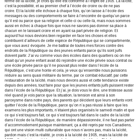
ferme de la laïcité, je crois qu’elle est conforme à l’esprit de 1905. La laïcité,
c’est la possibilité, et au premier chef à l’école de croire ou de ne pas
croire. Et la laïcité elle échoue à chaque fois, qu’on laisse à l’école des
messages ou des comportements se faire à l’encontre de quelqu’un parce
qu’il est ou parce que sa religion et celle-ci ou celle-là, mais nous sommes
aussi en échec à chaque fois que nous ne savons pas donner sa place à
chacun en le laissant croire et en ayant sa part privée de religion. Et
aujourd’hui nous devions bien regarder en face les choses et elles
contribuent d’ailleurs de cette espèce de République qui se compartimente,
que vous avez évoquée. Je me battrai de toutes mes forces contre des
endroits de la République ou des jeunes enfants parce qu’ils sont juifs
doivent partir. J’ai vu comme vous des écoles dans des quartiers où on me
disait qu’un jeune enfant avait dû rejoindre une école privée sous contrat ou
une école privée parce qu’il ne pouvait plus rester dans l’école de la
République, c’est une honte et cela, je veux qu’ensemble nous puissions
réduire au sens quasi militaire du terme, par ce combat éducatif, par cette
restauration de la laïcité, mais nous devons aussi et cette tendance existe
depuis des années, tout faire pour que les jeunes enfants juifs puissent rester
dans l’école de la République. Et j’ai, je dois vous le dire, une tristesse aussi
réel quand je vois parce que la situation, la tension est ainsi à son
paroxysme dans notre pays, des parents qui décident que leurs enfants vont
quitter l’école de la République, parce qu’on n’a pas réussi à faire que les
examens les plus importants, n’étaient plus organisés le samedi matin et que
ce qui s’est toujours fait, ce qui s’est toujours fait dans le cadre de la laïcité
dans l’école de la République, de manière dépassionnée, il ne faut pas parler
d’accommodement puisque maintenant, ça a été repris par nos Canadiens,
qui ont une vision multi culturaliste que nous n’avons pas, mais la laïcité,
pardon mais c’est la réalité, je crois à la laïcité de 1905, mais la laïcité de