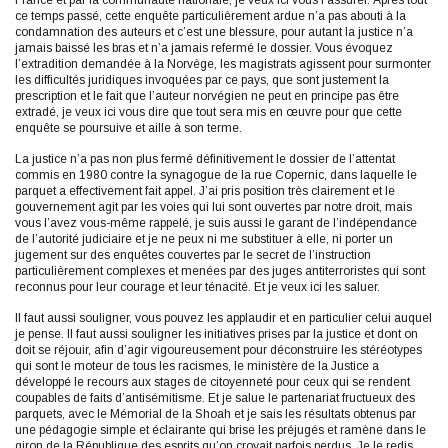
ce temps passé, cette enquête particulièrement ardue n’a pas abouti à la
condamnation des auteurs et c’est une blessure, pour autant la justice n’a
jamais baissé les bras et n’a jamais refermé le dossier. Vous évoquez
l’extradition demandée à la Norvège, les magistrats agissent pour surmonter
les difficultés juridiques invoquées par ce pays, que sont justement la
prescription et le fait que l’auteur norvégien ne peut en principe pas être
extradé, je veux ici vous dire que tout sera mis en œuvre pour que cette
enquête se poursuive et aille à son terme.
La justice n’a pas non plus fermé définitivement le dossier de l’attentat
commis en 1980 contre la synagogue de la rue Copernic, dans laquelle le
parquet a effectivement fait appel. J’ai pris position très clairement et le
gouvernement agit par les voies qui lui sont ouvertes par notre droit, mais
vous l’avez vous-même rappelé, je suis aussi le garant de l’indépendance
de l’autorité judiciaire et je ne peux ni me substituer à elle, ni porter un
jugement sur des enquêtes couvertes par le secret de l’instruction
particulièrement complexes et menées par des juges antiterroristes qui sont
reconnus pour leur courage et leur ténacité. Et je veux ici les saluer.
Il faut aussi souligner, vous pouvez les applaudir et en particulier celui auquel
je pense. Il faut aussi souligner les initiatives prises par la justice et dont on
doit se réjouir, afin d’agir vigoureusement pour déconstruire les stéréotypes
qui sont le moteur de tous les racismes, le ministère de la Justice a
développé le recours aux stages de citoyenneté pour ceux qui se rendent
coupables de faits d’antisémitisme. Et je salue le partenariat fructueux des
parquets, avec le Mémorial de la Shoah et je sais les résultats obtenus par
une pédagogie simple et éclairante qui brise les préjugés et ramène dans le
giron de la République des esprits qu’on croyait parfois perdus. Je le redis,