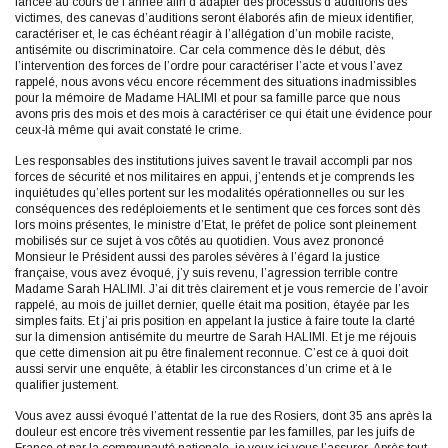
lancée au cours de l’année afin d’adapter des processus d’auditions des
victimes, des canevas d’auditions seront élaborés afin de mieux identifier,
caractériser et, le cas échéant réagir à l’allégation d’un mobile raciste,
antisémite ou discriminatoire. Car cela commence dès le début, dès
l’intervention des forces de l’ordre pour caractériser l’acte et vous l’avez
rappelé, nous avons vécu encore récemment des situations inadmissibles
pour la mémoire de Madame HALIMI et pour sa famille parce que nous
avons pris des mois et des mois à caractériser ce qui était une évidence pour
ceux-là même qui avait constaté le crime.
Les responsables des institutions juives savent le travail accompli par nos
forces de sécurité et nos militaires en appui, j’entends et je comprends les
inquiétudes qu’elles portent sur les modalités opérationnelles ou sur les
conséquences des redéploiements et le sentiment que ces forces sont dès
lors moins présentes, le ministre d’Etat, le préfet de police sont pleinement
mobilisés sur ce sujet à vos côtés au quotidien. Vous avez prononcé
Monsieur le Président aussi des paroles sévères à l’égard la justice
française, vous avez évoqué, j’y suis revenu, l’agression terrible contre
Madame Sarah HALIMI. J’ai dit très clairement et je vous remercie de l’avoir
rappelé, au mois de juillet dernier, quelle était ma position, étayée par les
simples faits. Et j’ai pris position en appelant la justice à faire toute la clarté
sur la dimension antisémite du meurtre de Sarah HALIMI. Et je me réjouis
que cette dimension ait pu être finalement reconnue. C’est ce à quoi doit
aussi servir une enquête, à établir les circonstances d’un crime et à le
qualifier justement.
Vous avez aussi évoqué l’attentat de la rue des Rosiers, dont 35 ans après la
douleur est encore très vivement ressentie par les familles, par les juifs de
France et par la communauté nationale, je veux ici vous l’assurer. Après tout