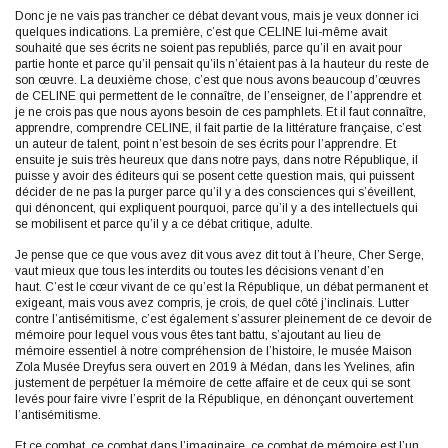
Donc je ne vais pas trancher ce débat devant vous, mais je veux donner ici
quelques indications. La première, c’est que CELINE lui-même avait
souhaité que ses écrits ne soient pas republiés, parce qu’il en avait pour
partie honte et parce qu’il pensait qu’ils n’étaient pas à la hauteur du reste de
son œuvre. La deuxième chose, c’est que nous avons beaucoup d’œuvres
de CELINE qui permettent de le connaître, de l’enseigner, de l’apprendre et
je ne crois pas que nous ayons besoin de ces pamphlets. Et il faut connaître,
apprendre, comprendre CELINE, il fait partie de la littérature française, c’est
un auteur de talent, point n’est besoin de ses écrits pour l’apprendre. Et
ensuite je suis très heureux que dans notre pays, dans notre République, il
puisse y avoir des éditeurs qui se posent cette question mais, qui puissent
décider de ne pas la purger parce qu’il y a des consciences qui s’éveillent,
qui dénoncent, qui expliquent pourquoi, parce qu’il y a des intellectuels qui
se mobilisent et parce qu’il y a ce débat critique, adulte.
Je pense que ce que vous avez dit vous avez dit tout à l’heure, Cher Serge,
vaut mieux que tous les interdits ou toutes les décisions venant d’en
haut. C’est le cœur vivant de ce qu’est la République, un débat permanent et
exigeant, mais vous avez compris, je crois, de quel côté j’inclinais. Lutter
contre l’antisémitisme, c’est également s’assurer pleinement de ce devoir de
mémoire pour lequel vous vous êtes tant battu, s’ajoutant au lieu de
mémoire essentiel à notre compréhension de l’histoire, le musée Maison
Zola Musée Dreyfus sera ouvert en 2019 à Médan, dans les Yvelines, afin
justement de perpétuer la mémoire de cette affaire et de ceux qui se sont
levés pour faire vivre l’esprit de la République, en dénonçant ouvertement
l’antisémitisme.
Et ce combat, ce combat dans l’imaginaire, ce combat de mémoire est l’un