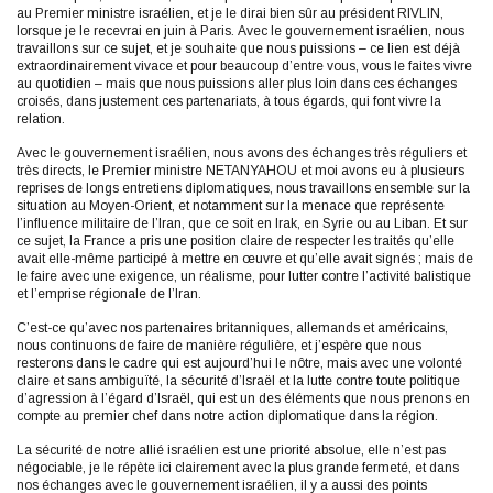
au Premier ministre israélien, et je le dirai bien sûr au président RIVLIN,
lorsque je le recevrai en juin à Paris. Avec le gouvernement israélien, nous
travaillons sur ce sujet, et je souhaite que nous puissions – ce lien est déjà
extraordinairement vivace et pour beaucoup d’entre vous, vous le faites vivre
au quotidien – mais que nous puissions aller plus loin dans ces échanges
croisés, dans justement ces partenariats, à tous égards, qui font vivre la
relation.
Avec le gouvernement israélien, nous avons des échanges très réguliers et
très directs, le Premier ministre NETANYAHOU et moi avons eu à plusieurs
reprises de longs entretiens diplomatiques, nous travaillons ensemble sur la
situation au Moyen-Orient, et notamment sur la menace que représente
l’influence militaire de l’Iran, que ce soit en Irak, en Syrie ou au Liban. Et sur
ce sujet, la France a pris une position claire de respecter les traités qu’elle
avait elle-même participé à mettre en œuvre et qu’elle avait signés ; mais de
le faire avec une exigence, un réalisme, pour lutter contre l’activité balistique
et l’emprise régionale de l’Iran.
C’est-ce qu’avec nos partenaires britanniques, allemands et américains,
nous continuons de faire de manière régulière, et j’espère que nous
resterons dans le cadre qui est aujourd’hui le nôtre, mais avec une volonté
claire et sans ambiguïté, la sécurité d’Israël et la lutte contre toute politique
d’agression à l’égard d’Israël, qui est un des éléments que nous prenons en
compte au premier chef dans notre action diplomatique dans la région.
La sécurité de notre allié israélien est une priorité absolue, elle n’est pas
négociable, je le répète ici clairement avec la plus grande fermeté, et dans
nos échanges avec le gouvernement israélien, il y a aussi des points