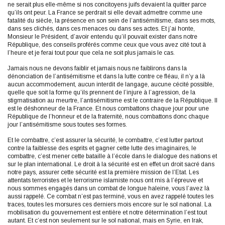
ne serait plus elle-même si nos concitoyens juifs devaient la quitter parce
qu’ils ont peur. La France se perdrait si elle devait admettre comme une
fatalité du siècle, la présence en son sein de l’antisémitisme, dans ses mots,
dans ses clichés, dans ces menaces ou dans ses actes. Et j’ai honte,
Monsieur le Président, d’avoir entendu qu’il pouvait exister dans notre
République, des conseils proférés comme ceux que vous avez cité tout à
l’heure et je ferai tout pour que cela ne soit plus jamais le cas.
Jamais nous ne devons faiblir et jamais nous ne faiblirons dans la
dénonciation de l’antisémitisme et dans la lutte contre ce fléau, il n’y a là
aucun accommodement, aucun interdit de langage, aucune cécité possible,
quelle que soit la forme qu’ils prennent de l’injure à l’agression, de la
stigmatisation au meurtre, l’antisémitisme est le contraire de la République. Il
est le déshonneur de la France. Et nous combattons chaque jour pour une
République de l’honneur et de la fraternité, nous combattons donc chaque
jour l’antisémitisme sous toutes ses formes.
Et le combattre, c’est assurer la sécurité, le combattre, c’est lutter partout
contre la faiblesse des esprits et gagner cette lutte des imaginaires, le
combattre, c’est mener cette bataille à l’école dans le dialogue des nations et
sur le plan international. Le droit à la sécurité est en effet un droit sacré dans
notre pays, assurer cette sécurité est la première mission de l’Etat. Les
attentats terroristes et le terrorisme islamiste nous ont mis à l’épreuve et
nous sommes engagés dans un combat de longue haleine, vous l’avez là
aussi rappelé. Ce combat n’est pas terminé, vous en avez rappelé toutes les
traces, toutes les morsures ces derniers mois encore sur le sol national. La
mobilisation du gouvernement est entière et notre détermination l’est tout
autant. Et c’est non seulement sur le sol national, mais en Syrie, en Irak,