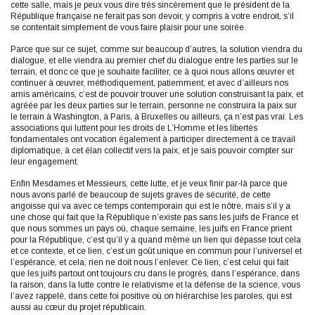
cette salle, mais je peux vous dire très sincèrement que le président de la
République française ne ferait pas son devoir, y compris à votre endroit, s’il
se contentait simplement de vous faire plaisir pour une soirée.
Parce que sur ce sujet, comme sur beaucoup d’autres, la solution viendra du
dialogue, et elle viendra au premier chef du dialogue entre les parties sur le
terrain, et donc ce que je souhaite faciliter, ce à quoi nous allons œuvrer et
continuer à œuvrer, méthodiquement, patiemment, et avec d’ailleurs nos
amis américains, c’est de pouvoir trouver une solution construisant la paix, et
agréée par les deux parties sur le terrain, personne ne construira la paix sur
le terrain à Washington, à Paris, à Bruxelles ou ailleurs, ça n’est pas vrai. Les
associations qui luttent pour les droits de L’Homme et les libertés
fondamentales ont vocation également à participer directement à ce travail
diplomatique, à cet élan collectif vers la paix, et je sais pouvoir compter sur
leur engagement.
Enfin Mesdames et Messieurs, cette lutte, et je veux finir par-là parce que
nous avons parlé de beaucoup de sujets graves de sécurité, de cette
angoisse qui va avec ce temps contemporain qui est le nôtre, mais s’il y a
une chose qui fait que la République n’existe pas sans les juifs de France et
que nous sommes un pays où, chaque semaine, les juifs en France prient
pour la République, c’est qu’il y a quand même un lien qui dépasse tout cela
et ce contexte, et ce lien, c’est un goût unique en commun pour l’universel et
l’espérance, et cela, rien ne doit nous l’enlever. Ce lien, c’est celui qui fait
que les juifs partout ont toujours cru dans le progrès, dans l’espérance, dans
la raison, dans la lutte contre le relativisme et la défense de la science, vous
l’avez rappelé, dans cette foi positive où on hiérarchise les paroles, qui est
aussi au cœur du projet républicain.