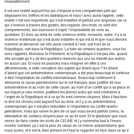
inlassablement.
Il est une réalité aujourd’hui qui s’impose à nos compatriotes juifs qui
dépassent les chiffres et les statistiques et vous l’avez aussi rappelé, cette
réalité c’est une inquiétude qui s’est installée et parfois une angoisse car ce
qui s’insinue à travers des gestes, des regards, des mots, ce sont des
comportements, des tournures d’esprit, l’impossibilité de vivre au
quotidien. Et donc au-delà de cette violence réelle, mesurée, subie, il y a la
violence insidieuse qui s’est aussi installée et qui est là et que nous devons
nommer et dénoncer car elle aussi conduit à l’exil, soit hors de la
République, soit dans la République. La fuite de certains quartiers, vous les
avez rappelés, Monsieur le Président, et la République n’est pas elle, quand
elle accepte qu’il y ait des quartiers réservés aux uns ou interdit aux autres,
en aucun cas. Et nous ne pouvons nous résigner en effet à ces
affrontements, à cette corruption des esprits qui disent quoi ? Ils disent
d’abord que cet antisémitisme contemporain a été pour beaucoup et continue
à être l’importation de conflits internationaux. Beaucoup continuent à
détourner la cause palestinienne sur le sol français, pour justifier de leur
antisémitisme et au nom de cette cause, au nom d’un conflit qui a sa place et
sur lequel je vais revenir, justifient les pierres actes qui sont contraires à
l’esprit de la République et à ce qu’ils sont comme citoyens. Mais il faut bien
le dire les choses vont aujourd’hui au-delà, et il y a un antisémitisme
contemporain qui n’est plus réductible à l’importation du conflit israélo-
palestinien, mais qui ravive le pire de ce que nous avons parfois connu, la
détestation de certains citoyens pour ce qu’ils sont. Et le plaidoyer que vous
venez de faire contre les écrits de CELINE et j’y reviendrai tout à l’heure,
montre combien ça c’est la peur du retour de ce même antisémitisme que
nous avons, et il est là, bien présent et il faut le regarder en face dans ce qu’il