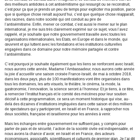
des meilleurs antidotes à cet antisémitisme qui ressurgit ou se reconstruit,
c’est pour ça que je prends un peu de temps pour expliciter ma position, parce
que si quelque chose renaît aujourd’hui, c’est que quelque chose réapparaît,
des racines, dans notre société qui ont conduit au pire de
l’antisémitisme. Enfin, mener ce combat, c’est aussi le mener sur le plan
international, je me suis très clairement exprimé sur ce sujet, vous l’avez
rappelé, et je souhaite que notre gouvernement travaille avec toutes les
organisations internationales, les Etats, en Europe et dans le monde, qui
œuvrent et qui luttent avec les fondations et les institutions culturelles
engagées dans ce domaine pour notre mémoire partagée et contre
l’antisémitisme.
C’est pourquoi je souhaite également que les liens se renforcent avec Israël,
nous aurons cette année, Madame l’Ambassadeur, nous aurons cette année
la joie d’accueillir une saison croisée France-Israël, de mai à octobre 2018,
dans les deux pays, plus de 100 manifestations vont être organisées dans
tous les domaines, les arts visuels, le théâtre, le cinéma, la mode, la
gastronomie, l’innovation, la science seront à l’honneur. Et je tiens, à ce titre,
à remercier l’Institut français et le comité des mécènes pour leur soutien
décisif à cette programmation, ce sera un moment historique qui vise, au-
delà des dizaines d’institutions impliquées dans cette saison et des milliers
de spectateurs qui y participeront, en Israël et en France, à rapprocher nos
deux sociétés, française et israélienne pour les années à venir.
Mais les échanges entre gouvernement ne suffisent pas, y compris pour
parler de paix et de sécurité, l’action de la société civile est indispensable, et
nous avons la chance d’avoir, en Israël et en France, des acteurs
économiques, associatifs, scientifiques et culturels de premier plan. Je l’ai dit