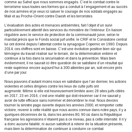
comme au Sahel que nous sommes engagés. C’est le combat contre le
terrorisme sous toutes ses formes qui a conduit à l’engagement et au succès
de nos armées et je veux ici saluer le courage de nos soldats engagés au
Mali et au Proche-Orient contre Daesh et les terroristes.
L’évaluation des actes et menaces antisémites, fait l’objet d’un suivi
particulièrement attentif des services du ministère de l’Intérieur. En liaison
régulière avec le service de protection de la communauté juive, selon le
mandat précis que le Fonds social juif unifié, le CRIF et le Consistoire central
lui ont donné depuis l’attentat contre la synagogue Copernic en 1980. Depuis
2014, ces chiffres sont en baisse. C’est une évolution positive bien sûr qui
témoigne du travail réalisé sur le terrain, de la détermination entière et
continue à la fois dans la sécurisation et dans la prévention. Mais bien
évidemment, il ne saurait ici être question de se satisfaire d’un résultat qui
reste supérieur encore aujourd’hui à 300 atteintes par an, soit encore près
d’une par jour.
Nous pouvons d’autant moins nous en satisfaire que l’an dernier, les actions
violentes et celles dirigées contre les lieux de culte juifs ont
augmenté. Même si elle est heureusement limitée avec 28 sites juifs ciblés
en 2017, 23 en 2016, c’est une réalité qui doit résonner car il ne saurait y
avoir de lutte efficace sans nommer et dénombrer le mal. Nous devons
tourner la sinistre page ouverte depuis les années 2000, et remporter cette
victoire, revenir à cette réalité que nous avons connue dans notre pays, il y a
quelques décennies de là, dans les années 80, 90 où dans la République
française les agressions n’étaient pas à ce niveau, pas à cette intensité. Il n’y
a donc aucune fatalité, ni aucun satisfecit à retenir de la situation présente,
mais bien la détermination de continuer à conduire ce combat