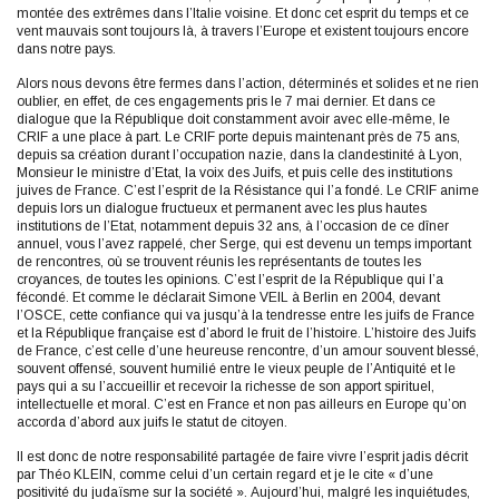
montée des extrêmes dans l’Italie voisine. Et donc cet esprit du temps et ce
vent mauvais sont toujours là, à travers l’Europe et existent toujours encore
dans notre pays.
Alors nous devons être fermes dans l’action, déterminés et solides et ne rien
oublier, en effet, de ces engagements pris le 7 mai dernier. Et dans ce
dialogue que la République doit constamment avoir avec elle-même, le
CRIF a une place à part. Le CRIF porte depuis maintenant près de 75 ans,
depuis sa création durant l’occupation nazie, dans la clandestinité à Lyon,
Monsieur le ministre d’Etat, la voix des Juifs, et puis celle des institutions
juives de France. C’est l’esprit de la Résistance qui l’a fondé. Le CRIF anime
depuis lors un dialogue fructueux et permanent avec les plus hautes
institutions de l’Etat, notamment depuis 32 ans, à l’occasion de ce dîner
annuel, vous l’avez rappelé, cher Serge, qui est devenu un temps important
de rencontres, où se trouvent réunis les représentants de toutes les
croyances, de toutes les opinions. C’est l’esprit de la République qui l’a
fécondé. Et comme le déclarait Simone VEIL à Berlin en 2004, devant
l’OSCE, cette confiance qui va jusqu’à la tendresse entre les juifs de France
et la République française est d’abord le fruit de l’histoire. L’histoire des Juifs
de France, c’est celle d’une heureuse rencontre, d’un amour souvent blessé,
souvent offensé, souvent humilié entre le vieux peuple de l’Antiquité et le
pays qui a su l’accueillir et recevoir la richesse de son apport spirituel,
intellectuelle et moral. C’est en France et non pas ailleurs en Europe qu’on
accorda d’abord aux juifs le statut de citoyen.
Il est donc de notre responsabilité partagée de faire vivre l’esprit jadis décrit
par Théo KLEIN, comme celui d’un certain regard et je le cite « d’une
positivité du judaïsme sur la société ». Aujourd’hui, malgré les inquiétudes,