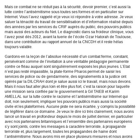
Mais ce combat ne se réduit pas à la sécurité, devoir premier, c’est aussi la
lutte contre l’antisémitisme sous toutes ses formes et en particulier sur
Internet. Vous l’avez rappelé et je veux ici répondre à votre adresse. Je veux
saluer la ténacité du travail de sensibilisation et d’information réalisé depuis
des années par les services du CRIF auprès du public, des pouvoirs publics
mais aussi des acteurs du Net. Le diagnostic dans sa froideur clinique, vous
l’avez posé dès 2012, avant la tuerie de l’école Ozar Hatorah de Toulouse,
dans une contribution au rapport annuel de la CNCDH et il reste hélas
toujours valable.
Gardons-en la leçon de l’absolue nécessité d’un combat ferme, constant,
persévérant comme de l’invitation à une véritable pédagogie permanente
contre ce fléau auquel sont singulièrement exposés les plus jeunes. L’Etat
n’est pas resté impassible, la plate-forme Pharos permet de saisir les
services de police ou de gendarmerie, des signalements à la justice ont
opérés par la DILCRAH dont je salue aussi ici le travail, mais nous devons.
Mais il nous faut aller plus loin et être plus fort, c’est la raison pour laquelle
une mission sera confiée par le gouvernement à Gil TAIEB et Karim
AMELLAL sur la lutte contre le racisme et l’antisémitisme sur Internet qui
doit, non seulement, impliquer les pouvoirs publics mais aussi la société
civile et les plateformes. Aucune piste ne sera écartée, y compris la possibilité
de légiférer dans ce domaine. Je veux le dire ici très clairement, nous avons
lancé un travail en profondeur depuis le mois de juillet dernier, en particulier
avec nos partenaires britanniques et l’ensemble des partenaires européens
s’y sont joints, contre les messages à caractère terroriste, à propagande
terroriste et, plus largement, toutes les propagandes de haine dont
l’antisémitisme. Nous avons mis en place plusieurs mesures et nous avons