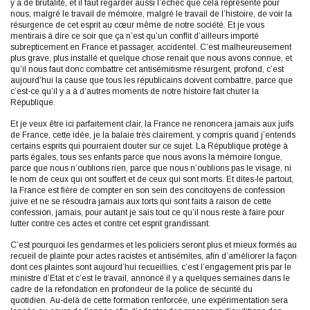
y a de brutalité, et il faut regarder aussi l’échec que cela représente pour
nous, malgré le travail de mémoire, malgré le travail de l’histoire, de voir la
résurgence de cet esprit au cœur même de notre société. Et je vous
mentirais à dire ce soir que ça n’est qu’un conflit d’ailleurs importé
subrepticement en France et passager, accidentel. C’est malheureusement
plus grave, plus installé et quelque chose renait que nous avons connue, et
qu’il nous faut donc combattre cet antisémitisme résurgent, profond, c’est
aujourd’hui la cause que tous les républicains doivent combattre, parce que
c’est-ce qu’il y a à d’autres moments de notre histoire fait chuter la
République.
Et je veux être ici parfaitement clair, la France ne renoncera jamais aux juifs
de France, cette idée, je la balaie très clairement, y compris quand j’entends
certains esprits qui pourraient douter sur ce sujet. La République protège à
parts égales, tous ses enfants parce que nous avons la mémoire longue,
parce que nous n’oublions rien, parce que nous n’oublions pas le visage, ni
le nom de ceux qui ont souffert et de ceux qui sont morts. Et dites-le partout,
la France est fière de compter en son sein des concitoyens de confession
juive et ne se résoudra jamais aux torts qui sont faits à raison de cette
confession, jamais, pour autant je sais tout ce qu’il nous reste à faire pour
lutter contre ces actes et contre cet esprit grandissant.
C’est pourquoi les gendarmes et les policiers seront plus et mieux formés au
recueil de plainte pour actes racistes et antisémites, afin d’améliorer la façon
dont ces plaintes sont aujourd’hui recueillies, c’est l’engagement pris par le
ministre d’Etat et c’est le travail, annoncé il y a quelques semaines dans le
cadre de la refondation en profondeur de la police de sécurité du
quotidien. Au-delà de cette formation renforcée, une expérimentation sera