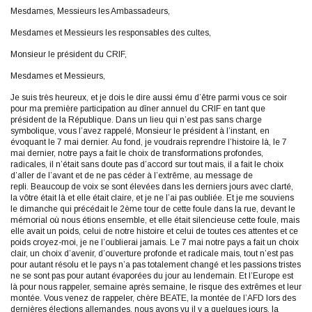
Mesdames, Messieurs les Ambassadeurs,
Mesdames et Messieurs les responsables des cultes,
Monsieur le président du CRIF,
Mesdames et Messieurs,
Je suis très heureux, et je dois le dire aussi ému d’être parmi vous ce soir
pour ma première participation au dîner annuel du CRIF en tant que
président de la République. Dans un lieu qui n’est pas sans charge
symbolique, vous l’avez rappelé, Monsieur le président à l’instant, en
évoquant le 7 mai dernier. Au fond, je voudrais reprendre l’histoire là, le 7
mai dernier, notre pays a fait le choix de transformations profondes,
radicales, il n’était sans doute pas d’accord sur tout mais, il a fait le choix
d’aller de l’avant et de ne pas céder à l’extrême, au message de
repli. Beaucoup de voix se sont élevées dans les derniers jours avec clarté,
la vôtre était là et elle était claire, et je ne l’ai pas oubliée. Et je me souviens
le dimanche qui précédait le 2ème tour de cette foule dans la rue, devant le
mémorial où nous étions ensemble, et elle était silencieuse cette foule, mais
elle avait un poids, celui de notre histoire et celui de toutes ces attentes et ce
poids croyez-moi, je ne l’oublierai jamais. Le 7 mai notre pays a fait un choix
clair, un choix d’avenir, d’ouverture profonde et radicale mais, tout n’est pas
pour autant résolu et le pays n’a pas totalement changé et les passions tristes
ne se sont pas pour autant évaporées du jour au lendemain. Et l’Europe est
là pour nous rappeler, semaine après semaine, le risque des extrêmes et leur
montée. Vous venez de rappeler, chère BEATE, la montée de l’AFD lors des
dernières élections allemandes, nous avons vu il y a quelques jours, la