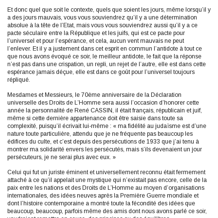
Et donc quel que soit le contexte, quels que soient les jours, même lorsqu’il y
a des jours mauvais, vous vous souviendrez qu’il y a une détermination
absolue à la tête de l’Etat, mais vous vous souviendrez aussi qu’il y a ce
pacte séculaire entre la République et les juifs, qui est ce pacte pour
l’universel et pour l’espérance, et cela, aucun vent mauvais ne peut
l’enlever. Et il y a justement dans cet esprit en commun l’antidote à tout ce
que nous avons évoqué ce soir, le meilleur antidote, le fait que la réponse
n’est pas dans une crispation, un repli, un rejet de l’autre, elle est dans cette
espérance jamais déçue, elle est dans ce goût pour l’universel toujours
répliqué.
Mesdames et Messieurs, le 70ème anniversaire de la Déclaration
universelle des Droits de L’Homme sera aussi l’occasion d’honorer cette
année la personnalité de René CASSIN, il était français, républicain et juif,
même si cette dernière appartenance doit être saisie dans toute sa
complexité, puisqu’il écrivait lui-même : « ma fidélité au judaïsme est d’une
nature toute particulière, attendu que je ne fréquente pas beaucoup les
édifices du culte, et c’est depuis des persécutions de 1933 que j’ai tenu à
montrer ma solidarité envers les persécutés, mais s’ils devenaient un jour
persécuteurs, je ne serai plus avec eux. »
Celui qui fut un juriste éminent et universellement reconnu était fermement
attaché à ce qu’il appelait une mystique qui n’existait pas encore, celle de la
paix entre les nations et des Droits de L’Homme au moyen d’organisations
internationales, des idées neuves après la Première Guerre mondiale et
dont l’histoire contemporaine a montré toute la fécondité des idées que
beaucoup, beaucoup, parfois même des amis dont nous avons parlé ce soir,