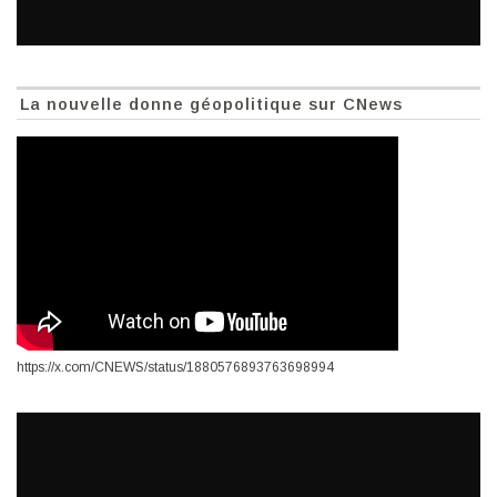
La nouvelle donne géopolitique sur CNews
https://x.com/CNEWS/status/1880576893763698994