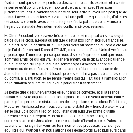
évidemment qui sont des points de désaccord relatif, ils existent, et à ce titre,
je pense qu’il continue à être important de travailler avec l’Iran pour
justement réussir à cantonner leur action, leur activité, avoir une politique de
contact avec toutes et tous et avoir aussi une politique qui, je crois, d’ailleurs
est assez cohérente avec ce qu’a toujours été la politique de la France à
l’égard du statut de Jérusalem et du conflit israélo-palestinien.
Et Cher Président, vous savez très bien quelle est ma position sur ce sujet,
parce que je crois, au-delà du fait que c’est la position historique française,
que c’est la seule position utile, utile pour vous au moment, où cela a été fait,
et je l’ai dit à mon ami Donald TRUMP, président des Etats-Unis d’Amérique,
je pense que l’annonce, parce que nous disons réciproquement que nous
sommes amis, ce qui est vrai, et généralement, on le dit avant de parler de
quelque chose sur lequel nous ne sommes pas d’accord, et donc au
moment où de manière unilatérale, il a annoncé la reconnaissance de
Jérusalem comme capitale d’Israël, je pense qu’il n’a pas aidé à la résolution
du conflit, à la situation, je ne pense même pas qu’il ait aidé à l’amélioration
de la situation sécuritaire, pour vous parler très franchement.
Je pense que c’est une véritable erreur dans ce contexte, et si la France
suivait cette voie aujourd’hui, on ferait plaisir, mais on serait devenu inutile,
parce qu’on perdrait ce statut, pardon de l’anglicisme, mes chers Présidents,
Madame l’Ambassadrice, nous perdrions le statut de « honest broker », qui
est le seul utile pour la région et qui était d’ailleurs une forme d’utilité
américaine pour la région. A un moment donné du processus, la
reconnaissance de Jérusalem comme capitale d’Israël et de la Palestine,
adviendra, mais ça doit venir au bon moment du processus, dans un jeu
équilibré qui avancera, et nous aurons des désaccords avec plusieurs dans