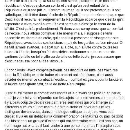
1905, elle a toujours été la sœur du bon sens républicain. Et le bon sens
républicain, c’est que chacun soit là et c’est qu’un petit enfant de la
République qu’il soit juif, qu’il soit musulman, qu’il soit protestant, qu’il soit
catholique, il doit être dans l’école de la République au maximum parce que
c’est là qu’il recevra l’enseignement la République et parce que c’est là qu’il
apprendra à vivre avec l’autre. Et c’est parce que c’est ça le cœur de la
laïcité. C’est ça très profondément. Et donc vous comprenez que ce combat
de l’école, nous allons continuer à le mener mais, il suppose de tenir
ensemble ce chemin de crête, qui conduit à préserver ce visage de notre
République, avec toutes ses tensions, mais de les garder, au bon niveau. On
ne fait jamais avancer, le débat sur la laïcité, sur la lutte contre toutes les
haines à l’école, lorsqu’on fait des débats nationaux sur des menus de
cantines de telle ou telle ville ou de telle ou telle école, je vous assure que
c’est une fausse bonne idée, absolue.
Et donc vous l’avez compris prévenir, ces discours de lutte, ces fractures
dans la République, cette haine et donc cet antisémitisme, c’est aussi
décider de mener ce combat à l’école, un combat exigeant pour la laïcité et
la laïcité sans qualificatif, celle de notre République.
C’est aussi mener le combat des esprits et je n’avais pas prévu d’en parler,
mais je veux ici vous répondre sur les sujets de controverses contemporains,
il y a beaucoup de débats ces dernières semaines qui ont émergé sur
différents auteurs qui ont marqué notre histoire et je voudrais ici les
distinguer devant vous, dans un dialogue critique, que je ne veux pas
purger. Il y a eu un débat sur la commémoration de Maurras ou pas, ce sont
des historiens, un groupe d’experts qui ont déterminé ce qui est non pas, un
hommage national qu’il faut rendre à une personne, mais l’inscription des