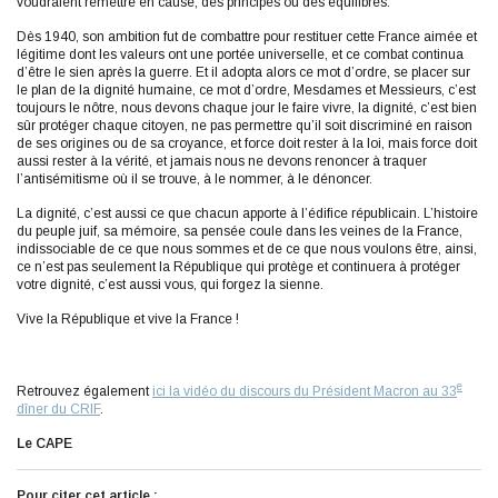
voudraient remettre en cause, des principes ou des équilibres.
Dès 1940, son ambition fut de combattre pour restituer cette France aimée et
légitime dont les valeurs ont une portée universelle, et ce combat continua
d’être le sien après la guerre. Et il adopta alors ce mot d’ordre, se placer sur
le plan de la dignité humaine, ce mot d’ordre, Mesdames et Messieurs, c’est
toujours le nôtre, nous devons chaque jour le faire vivre, la dignité, c’est bien
sûr protéger chaque citoyen, ne pas permettre qu’il soit discriminé en raison
de ses origines ou de sa croyance, et force doit rester à la loi, mais force doit
aussi rester à la vérité, et jamais nous ne devons renoncer à traquer
l’antisémitisme où il se trouve, à le nommer, à le dénoncer.
La dignité, c’est aussi ce que chacun apporte à l’édifice républicain. L’histoire
du peuple juif, sa mémoire, sa pensée coule dans les veines de la France,
indissociable de ce que nous sommes et de ce que nous voulons être, ainsi,
ce n’est pas seulement la République qui protège et continuera à protéger
votre dignité, c’est aussi vous, qui forgez la sienne.
Vive la République et vive la France !
e
Retrouvez également
ici la vidéo du discours du Président Macron au 33
dîner du CRIF
.
Le CAPE
Pour citer cet article :