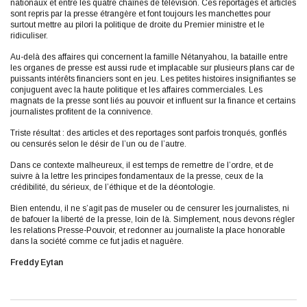
nationaux et entre les quatre chaînes de télévision. Ces reportages et articles
sont repris par la presse étrangère et font toujours les manchettes pour
surtout mettre au pilori la politique de droite du Premier ministre et le
ridiculiser.
Au-delà des affaires qui concernent la famille Nétanyahou, la bataille entre
les organes de presse est aussi rude et implacable sur plusieurs plans car de
puissants intérêts financiers sont en jeu. Les petites histoires insignifiantes se
conjuguent avec la haute politique et les affaires commerciales. Les
magnats de la presse sont liés au pouvoir et influent sur la finance et certains
journalistes profitent de la connivence.
Triste résultat : des articles et des reportages sont parfois tronqués, gonflés
ou censurés selon le désir de l’un ou de l’autre.
Dans ce contexte malheureux, il est temps de remettre de l’ordre, et de
suivre à la lettre les principes fondamentaux de la presse, ceux de la
crédibilité, du sérieux, de l’éthique et de la déontologie.
Bien entendu, il ne s’agit pas de museler ou de censurer les journalistes, ni
de bafouer la liberté de la presse, loin de là. Simplement, nous devons régler
les relations Presse-Pouvoir, et redonner au journaliste la place honorable
dans la société comme ce fut jadis et naguère.
Freddy Eytan