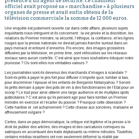
présence d’un agent de sécurité. Ce chauffeur
officiel avait proposé sa « marchandise » à plusieurs
organes de presse et avait enfin obtenu de la
télévision commerciale la somme de 12 000 euros.
Une enquête est justement ouverte car dans cette affaire, plusieurs sujets
inquiétants nous intriguent et ils concernent : la vie privée et la discrétion, les
relations du Premier ministre, la sécurité, l’éthique, la confiance, et les lignes
rouges que la presse nationale ne devrait jamais franchir surtout dans un
pays menacé et entouré d’ennemis. Pis encore, des images grossières
diffusées par la télévision, en
prime time
, sont véhiculées sur les réseaux
sociaux sans aucun contrôle. C’est ainsi que nous souhaitons éduquer notre
jeunesse ? Où sont-elles nos véritables valeurs ?
Les journalistes sont-ils devenus des marchands d’images à scandale ?
Sont-ils prêts à payer le prix fort pour diffuser n’importe quoi, tomber si bas,
pour discriminer l’épouse et les enfants de Benjamin Nétanyahou ? Seront-
ils prêts demain à payer des pots de vin à des fonctionnaires de l’Etat pour un
scoop ? Le tout pour ainsi obtenir une large audience et de multiples spots
publicitaires ? C’est ainsi qu’ils pensent agir pour faire tomber un Premier
ministre en exercice et l’écarter du pouvoir ? Pourquoi cette obsession ?
Cette hantise et cet acharnement ? Cette chasse aux sorcières, malsaine et
affreusement vulgaire ?
Certes, dans un pays démocratique, la critique est légitime et la presse a le
droit de publier des articles, des images et des caricatures comiques ou
satiriques en accentuant des traits déplaisants ou même ridicules. Toutefois,
certains médias israéliens ont non seulement déformé la réalité par