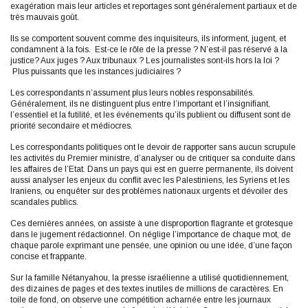
exagération mais leur articles et reportages sont généralement partiaux et de
très mauvais goût.
Ils se comportent souvent comme des inquisiteurs, ils informent, jugent, et
condamnent à la fois. Est-ce le rôle de la presse ? N’est-il pas réservé à la
justice? Aux juges ? Aux tribunaux ? Les journalistes sont-ils hors la loi ?
Plus puissants que les instances judiciaires ?
Les correspondants n’assument plus leurs nobles responsabilités.
Généralement, ils ne distinguent plus entre l’important et l’insignifiant,
l’essentiel et la futilité, et les événements qu’ils publient ou diffusent sont de
priorité secondaire et médiocres.
Les correspondants politiques ont le devoir de rapporter sans aucun scrupule
les activités du Premier ministre, d’analyser ou de critiquer sa conduite dans
les affaires de l’Etat. Dans un pays qui est en guerre permanente, ils doivent
aussi analyser les enjeux du conflit avec les Palestiniens, les Syriens et les
Iraniens, ou enquêter sur des problèmes nationaux urgents et dévoiler des
scandales publics.
Ces dernières années, on assiste à une disproportion flagrante et grotesque
dans le jugement rédactionnel. On néglige l’importance de chaque mot, de
chaque parole exprimant une pensée, une opinion ou une idée, d’une façon
concise et frappante.
Sur la famille Nétanyahou, la presse israélienne a utilisé quotidiennement,
des dizaines de pages et des textes inutiles de millions de caractères. En
toile de fond, on observe une compétition acharnée entre les journaux