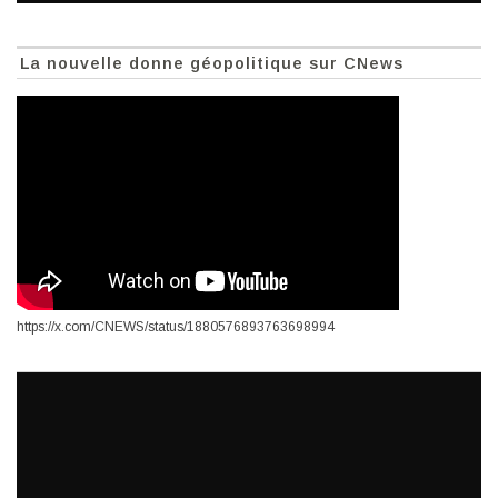
La nouvelle donne géopolitique sur CNews
https://x.com/CNEWS/status/1880576893763698994