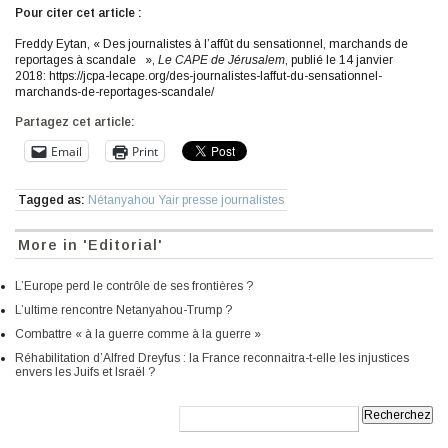
Pour citer cet article :
Freddy Eytan, « Des journalistes à l’affût du sensationnel, marchands de
reportages à scandale »,
Le CAPE de Jérusalem
, publié le 14 janvier
2018: https://jcpa-lecape.org/des-journalistes-laffut-du-sensationnel-
marchands-de-reportages-scandale/
Partagez cet article:
Email
Print
Tagged as:
Nétanyahou Yair presse journalistes
More in 'Editorial'
L’Europe perd le contrôle de ses frontières ?
L’ultime rencontre Netanyahou-Trump ?
Combattre « à la guerre comme à la guerre »
Réhabilitation d’Alfred Dreyfus : la France reconnaitra-t-elle les injustices
envers les Juifs et Israël ?
Recherche: