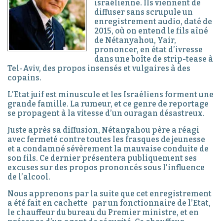
israélienne. Ils viennent de
diffuser sans scrupule un
enregistrement audio, daté de
2015, où on entend le fils aîné
de Nétanyahou, Yair,
prononcer, en état d’ivresse
dans une boîte de strip-tease à
Tel-Aviv, des propos insensés et vulgaires à des
copains.
L’Etat juif est minuscule et les Israéliens forment une
grande famille. La rumeur, et ce genre de reportage
se propagent à la vitesse d’un ouragan désastreux.
Juste après sa diffusion, Nétanyahou père a réagi
avec fermeté contre toutes les frasques de jeunesse
et a condamné sévèrement la mauvaise conduite de
son fils. Ce dernier présentera publiquement ses
excuses sur des propos prononcés sous l’influence
de l’alcool.
Nous apprenons par la suite que cet enregistrement
a été fait en cachette par un fonctionnaire de l’Etat,
le chauffeur du bureau du Premier ministre, et en