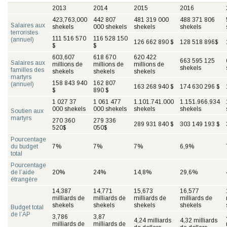
2013
2014
2015
2016
423,763,000
442 807
481 319 000
488 371 806
Salaires aux
shekels
000 shekels
shekels
shekels
terroristes
111 516 570
116 528 150
(annuel)
126 662 890 $
128 518 896$
$
$
603,607
618 670
620 422
663 595 125
Salaires aux
millions de
millions de
millions de
shekels
familles des
shekels
shekels
shekels
martyrs
158 843 940
162 807
(annuel)
163 268 940 $
174 630 296 $
$
890 $
1 027 37
1 061 477
1.101.741.000
1.151.966.934
000 shekels
000 shekels
shekels
shekels
Soutien aux
martyrs
270 360
279 336
289 931 840 $
303 149 193 $
520$
050$
Pourcentage
du budget
7%
7%
7%
6,9%
total
Pourcentage
de l’aide
20%
24%
14,8%
29,6%
étrangère
14,387
14,771
15,673
16,577
milliards de
milliards de
milliards de
milliards de
shekels
shekels
shekels
shekels
Budget total
de l’AP
3,786
3,87
4,24 milliards
4,32 milliards
milliards de
milliards de