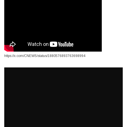
https://x.com/CNEWS/status/1880576893763698994