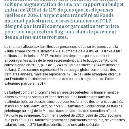
soit une augmentation de 13% par rapport au budget
initial de 2016 et de 11% de plus que les dépenses
réelles en 2016. L’argent sera transféré au Fonds
national palestinien, le bras financier de l’OLP,
désigné par Israël comme organisation terroriste
pour son implication flagrante dans le paiement
des salaires aux terroristes.
Le montant alloué aux familles des personnes tuées ou blessées dans la
« lutte armée contre le sionisme » a augmenté de 4 à 8% et il est fixé à 687
millions de shekels en 2017. Au total, les dépenses pour soutenir et
encourager les actes de terreur représentent dans le budget de l’Autorité
palestinienne en 2017, plus de 1, 240 milliard de shekels (344 millions de
dollars). Cette somme représente 7% du budget global comme lors des
dernières années, mais elle représente 49,6% de l’aide étrangère obtenue
par l’Autorité palestinienne en raison des coupes budgétaires de l’aide
extérieure prévue en 2017.
Le budget comprend, comme les années précédentes, le financement de
divers avantages sociaux et financiers pour les familles des auteurs
d’attentats tués ou blessés, ainsi que pour les familles des terroristes arrêtés
et mis en prison. Parmi eux, on note 500 familles qui obtiendront les frais de
pèlerinage au Hajj de la Mecque dans le cadre du don saoudien offert à
l’Autorité palestinienne. Comme le budget de 2016, celui de 2017 souligne
que plus de 20 000 familles reçoivent des paiements mensuels, de véritables
salaires fixes, et 375 familles bénéficient d’une aide spéciale.