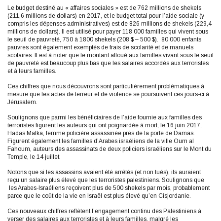
Le budget destiné au « affaires sociales » est de 762 millions de shekels
(211,6 millions de dollars) en 2017, et le budget total pour l’aide sociale (y
compris les dépenses administratives) est de 826 millions de shekels (229,4
millions de dollars). Il est utilisé pour payer 118 000 familles qui vivent sous
le seuil de pauvreté, 750 à 1800 shekels (208 $ – 500 $). 80 000 enfants
pauvres sont également exemptés de frais de scolarité et de manuels
scolaires. Il est à noter que le montant alloué aux familles vivant sous le seuil
de pauvreté est beaucoup plus bas que les salaires accordés aux terroristes
et à leurs familles.
Ces chiffres que nous découvrons sont particulièrement problématiques à
mesure que les actes de terreur et de violence se poursuivent ces jours-ci à
Jérusalem.
Soulignons que parmi les bénéficiaires de l’aide fournie aux familles des
terroristes figurent les auteurs qui ont poignardée à mort, le 16 juin 2017,
Hadas Malka, femme policière assassinée près de la porte de Damas.
Figurent également les familles d’Arabes israéliens de la ville Oum al
Fahoum, auteurs des assassinats de deux policiers israéliens sur le Mont du
Temple, le 14 juillet.
Notons que si les assassins avaient été arrêtés (et non tués), ils auraient
reçu un salaire plus élevé que les terroristes palestiniens. Soulignons que
les Arabes-Israéliens reçoivent plus de 500 shekels par mois, probablement
parce que le coût de la vie en Israël est plus élevé qu’en Cisjordanie.
Ces nouveaux chiffres reflètent l’engagement continu des Palestiniens à
verser des salaires aux terroristes et à leurs familles, malgré les