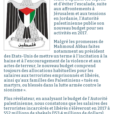
et d’éviter l’escalade, suite
aux affrontements à
Jérusalem et aux tensions
en Jordanie, l’Autorité
palestinienne publie son
nouveau budget pour ses
activités en 2017.
Malgré les promesses de
Mahmoud Abbas faites
notamment au président
des Etats-Unis de mettre un terme à l’incitation à la
haine et à l’encouragement de la violence et aux
actes de terreur, le nouveau budget comprend
toujours des allocations habituelles pour les
salaires aux terroristes emprisonnés et libérés,
ainsi qu’aux familles des Palestiniens « tués en
martyrs, ou blessés dans la lutte armée contre le
sionisme ».
Plus révélateur, en analysant le budget de l’Autorité
palestinienne, nous constatons que les salaires des
terroristes incarcérés et libérés s’élèveront en 2017 à
552 millions de shekels (153,4 millions de dollars),