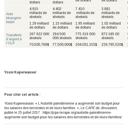
de dollars
de dollars
dollars
dollars
4.915
4.402
7.410
3.881
millards de
milliards de
milliards de
milliards de
Aide
shekels
shekels
shekels
shekels
étrangère
totale
1.29 milliard
1.15 milliard
1.95 milliard
1.02 milliard
de dollars
de dollars
de dollars
de dollars
267 922 000
294 500
775 319 000
873 185 00
Transferts
shekels
000 shekels
shekels
shekels
d’argent à
l’OLP
70,505,789$
77,500,000$
204,031,315$
229,785,520$
Yossi Kuperwasser
Pour citer cet article :
Yossi Kuperwasser, « L’Autorité palestinienne a augmenté son budget pour
les salaires des terroristes et de leurs familles »,
Le CAPE de Jérusalem
,
publié le 25 juillet 2017 : https://jcpa-lecape.org/autorite-palestinienne-
augmente-son-budget-pour-les-salaires-des-terroristes-et-de-leurs-familles/