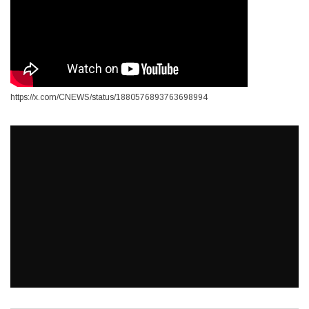
https://x.com/CNEWS/status/1880576893763698994