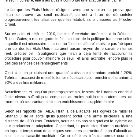
le seuil nucléaire, elle n’aura pas à confronter une attaque américaine.
Le fait que les Etats Unis se résignent avec une situation qui prouve que
l’Iran se trouve “au seuil nucléaire”, permet à l’Iran de démanteler
progressivement les alliances que les Etats-Unis ont tissées au Proche-
Orient.
Sur ce point et déjà en 2010, l’ancien Secrétaire américain à la Défense,
Robert Gates, a mis en garde le fait accompli de la politique iranienne selon
laquelle il est nécessaire d’aboutir au “seuil nucléaire” mais ne pas fabriquer
une bombe, les Etats Unis n’auraient aucun moyen de le savoir en temps
réel, précise t-il. Soulignons que l’Iran a déjà tenté de raccourcir la
procédure pour pouvoir atteindre ce seuil, et ainsi accroitre encore plus le
défi des services des renseignements.
C’est clair, en produisant une quantité croissante d’uranium enrichi à 20%,
Téhéran raccourci de moitié le temps nécessaire pour enrichir de l’uranium à
90% a des fins militaires.
Actuellement, et jusqu’au printemps prochain, le stock de l’uranium enrichi à
faible niveau suffirait pour composer au moins huit bombes atomiques, au
moment où cet uranium subira un enrichissement supplémentaire.
Selon les rapports de l’AIEA, l’Iran a déjà adapté ses ogives de missiles
Shahab 3 de la sorte qu’ils puissent porter une arme nucléaire à une
distance de 1300 kms. Toutefois, nous ne savons pas quel est le rythme de
leur production et adaptation. Cependant, la production d’armes nucléaires
en laps de temps court de quelques semaines permettra à l’Iran d’aboutir au
seuil de sa capacité nucléaire. Ce procédé est très dangereux pour des