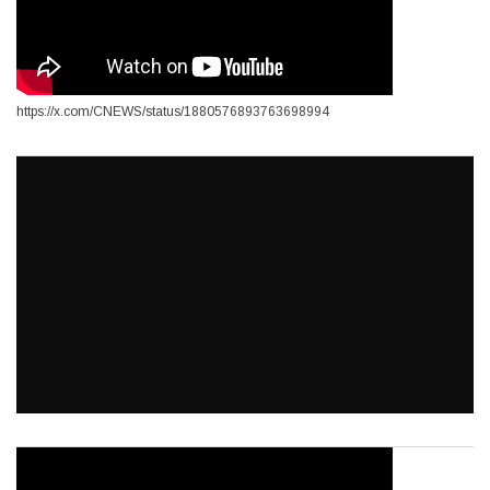
https://x.com/CNEWS/status/1880576893763698994