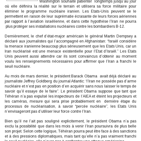
Washington souhaite patienter longtemps jusqu’au jour
où elle définira la réalité sur le terrain et utilisera sa force militaire pour
éliminer le programme nucléaire iranien. Les Etats-Unis peuvent se le
permettent en raison de leur suprématie écrasante de leurs forces aériennes
par rapport à l’aviation israélienne, et dans cette hypothèse l’Iran ne pourra
plus protéger ses installations nucléaires contre les bombardiers B-12.
Dernièrement, le chef d’état-major américain le général Martin Dempsey a
déclaré aux journalistes qui l’accompagné en Afghanistan: “Israël considère
la menace iranienne beaucoup plus sérieusement que les Etats Unis, car un
Iran nucléarisé est une menace existentielle pour l’Etat d’Israël.” Les Etats
Unis peuvent aussi attendre car ils sont convaincus d’obtenir au moment
voulu les renseignements nécessaires pour affirmer que l’Iran a franchi le
seuil nucléaire.
Au mois de mars dernier, le président Barack Obama avait déjà déclaré au
journaliste Jeffrey Goldberg du journal Atlantic: ‘l’Iran ne possède pas d’arme
nucléaire et n’est pas en position d’en acquérir sans nous laisser le temps de
savoir qu’il essaye de le faire”. Le président Obama suppose que tant que
Téhéran n’a pas expulsé les inspecteurs de l’AIEA et éteint les projecteurs et
les caméras, mesure qui sera prise probablement en dernière étape du
processus de nucléarisation, à savoir “percée nucléaire”, les Etats Unis
n’envisageront pas d’utiliser leur force contre l’Iran.
Bien qu’il ne l’ait pas souligné explicitement, le président Obama n’a pas
exclu la possibilité que dans les mois à venir l’Iran poursuivra de plus belle
son projet. Selon cette logique, Téhéran pourra peut être face à des sanctions
et à des pressions diplomatiques, mais tant qu’elle n’a pas vraiment franchi