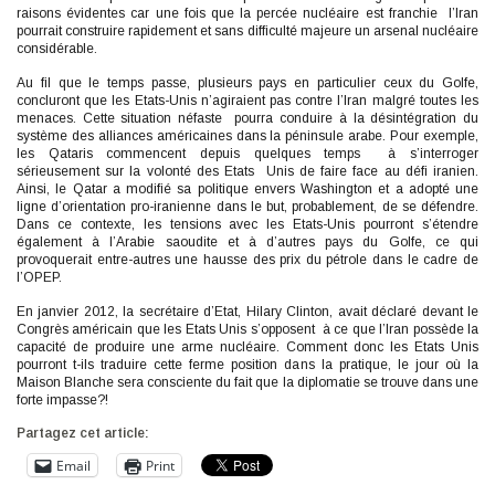
raisons évidentes car une fois que la percée nucléaire est franchie l’Iran
pourrait construire rapidement et sans difficulté majeure un arsenal nucléaire
considérable.
Au fil que le temps passe, plusieurs pays en particulier ceux du Golfe,
concluront que les Etats-Unis n’agiraient pas contre l’Iran malgré toutes les
menaces. Cette situation néfaste pourra conduire à la désintégration du
système des alliances américaines dans la péninsule arabe. Pour exemple,
les Qataris commencent depuis quelques temps à s’interroger
sérieusement sur la volonté des Etats Unis de faire face au défi iranien.
Ainsi, le Qatar a modifié sa politique envers Washington et a adopté une
ligne d’orientation pro-iranienne dans le but, probablement, de se défendre.
Dans ce contexte, les tensions avec les Etats-Unis pourront s’étendre
également à l’Arabie saoudite et à d’autres pays du Golfe, ce qui
provoquerait entre-autres une hausse des prix du pétrole dans le cadre de
l’OPEP.
En janvier 2012, la secrétaire d’Etat, Hilary Clinton, avait déclaré devant le
Congrès américain que les Etats Unis s’opposent à ce que l’Iran possède la
capacité de produire une arme nucléaire. Comment donc les Etats Unis
pourront t-ils traduire cette ferme position dans la pratique, le jour où la
Maison Blanche sera consciente du fait que la diplomatie se trouve dans une
forte impasse?!
Partagez cet article:
Email
Print