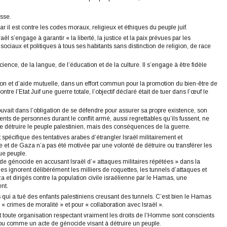
asse.
r il est contre les codes moraux, religieux et éthiques du peuple juif.
s’engage à garantir « la liberté, la justice et la paix prévues par les
 sociaux et politiques à tous ses habitants sans distinction de religion, de race
cience, de la langue, de l’éducation et de la culture. Il s’engage à être fidèle
tion et d’aide mutuelle, dans un effort commun pour la promotion du bien-être de
re l’Etat Juif une guerre totale, l’objectif déclaré était de tuer dans l’œuf le
trouvait dans l’obligation de se défendre pour assurer sa propre existence, son
nts de personnes durant le conflit armé, aussi regrettables qu’ils fussent, ne
de détruire le peuple palestinien, mais des conséquences de la guerre.
spécifique des tentatives arabes d’étrangler Israël militairement et
t de Gaza n’a pas été motivée par une volonté de détruire ou transférer les
que peuple.
n de génocide en accusant Israël d’« attaques militaires répétées » dans la
 ignorent délibérément les milliers de roquettes, les tunnels d’attaques et
et dirigés contre la population civile israélienne par le Hamas, une
nt.
 qui a tué des enfants palestiniens creusant des tunnels. C’est bien le Hamas
« crimes de moralité » et pour « collaboration avec Israël ».
t toute organisation respectant vraiment les droits de l’Homme sont conscients
 ou comme un acte de génocide visant à détruire un peuple.