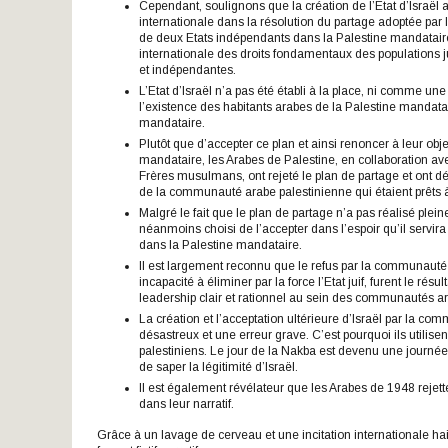
Cependant, soulignons que la création de l’Etat d’Isra
internationale dans la résolution du partage adoptée par
de deux Etats indépendants dans la Palestine mandataire 
internationale des droits fondamentaux des populations j
et indépendantes.
L’Etat d’Israël n’a pas été établi à la place, ni comme une 
l’existence des habitants arabes de la Palestine mandatair
mandataire.
Plutôt que d’accepter ce plan et ainsi renoncer à leur obje
mandataire, les Arabes de Palestine, en collaboration av
Frères musulmans, ont rejeté le plan de partage et ont déc
de la communauté arabe palestinienne qui étaient prêts à 
Malgré le fait que le plan de partage n’a pas réalisé plei
néanmoins choisi de l’accepter dans l’espoir qu’il servi
dans la Palestine mandataire.
Il est largement reconnu que le refus par la communauté a
incapacité à éliminer par la force l’Etat juif, furent le 
leadership clair et rationnel au sein des communautés a
La création et l’acceptation ultérieure d’Israël par la 
désastreux et une erreur grave. C’est pourquoi ils utilis
palestiniens. Le jour de la Nakba est devenu une journée d
de saper la légitimité d’Israël.
Il est également révélateur que les Arabes de 1948 rejettent
dans leur narratif.
Grâce à un lavage de cerveau et une incitation internationale hai