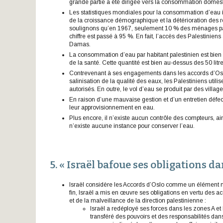
grande partie a été dirigée vers la consommation domes
Les statistiques mondiales pour la consommation d’eau 
de la croissance démographique et la détérioration des r
soulignons qu’en 1967, seulement 10 % des ménages pales
chiffre est passé à 95 %. En fait, l’accès des Palestinie
Damas.
La consommation d’eau par habitant palestinien est bie
de la santé. Cette quantité est bien au-dessus des 50 litre
Contrevenant à ses engagements dans les accords d’Oslo, 
salinisation de la qualité des eaux, les Palestiniens utilis
autorisés. En outre, le vol d’eau se produit par des villag
En raison d’une mauvaise gestion et d’un entretien défe
leur approvisionnement en eau.
Plus encore, il n’existe aucun contrôle des compteurs, ai
n’existe aucune instance pour conserver l’eau.
5. « Israël bafoue ses obligations d
Israël considère les Accords d’Oslo comme un élément ma
fin, Israël a mis en œuvre ses obligations en vertu des a
et de la malveillance de la direction palestinienne :
Israël a redéployé ses forces dans les zones A et B
transféré des pouvoirs et des responsabilités dans