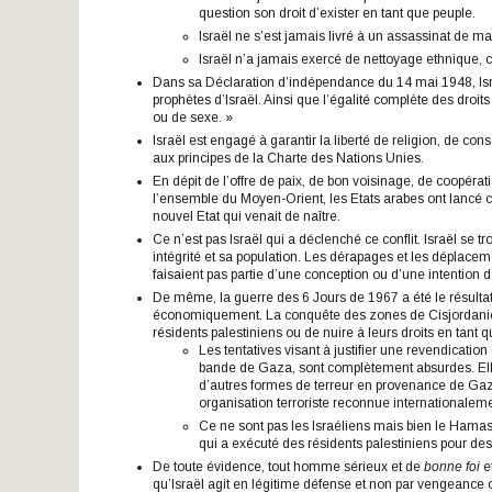
question son droit d’exister en tant que peuple.
Israël ne s’est jamais livré à un assassinat de m
Israël n’a jamais exercé de nettoyage ethnique, ca
Dans sa Déclaration d’indépendance du 14 mai 1948, Israël 
prophètes d’Israël. Ainsi que l’égalité complète des droits
ou de sexe. »
Israël est engagé à garantir la liberté de religion, de cons
aux principes de la Charte des Nations Unies.
En dépit de l’offre de paix, de bon voisinage, de coopéra
l’ensemble du Moyen-Orient, les Etats arabes ont lancé cont
nouvel Etat qui venait de naître.
Ce n’est pas Israël qui a déclenché ce conflit. Israël se 
intégrité et sa population. Les dérapages et les déplaceme
faisaient pas partie d’une conception ou d’une intention 
De même, la guerre des 6 Jours de 1967 a été le résultat 
économiquement. La conquête des zones de Cisjordanie e
résidents palestiniens ou de nuire à leurs droits en tant 
Les tentatives visant à justifier une revendicatio
bande de Gaza, sont complètement absurdes. Elles
d’autres formes de terreur en provenance de Gaza 
organisation terroriste reconnue internationaleme
Ce ne sont pas les Israéliens mais bien le Hamas
qui a exécuté des résidents palestiniens pour des 
De toute évidence, tout homme sérieux et de
bonne foi
e
qu’Israël agit en légitime défense et non par vengeance