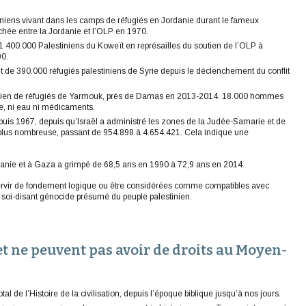
iniens vivant dans les camps de réfugiés en Jordanie durant le fameux
nchée entre la Jordanie et l’OLP en 1970.
91 400.000 Palestiniens du Koweït en représailles du soutien de l’OLP à
90.
t de 390.000 réfugiés palestiniens de Syrie depuis le déclenchement du conflit
stinien de réfugiés de Yarmouk, près de Damas en 2013-2014. 18.000 hommes
e, ni eau ni médicaments.
uis 1967, depuis qu’Israël a administré les zones de la Judée-Samarie et de
 plus nombreuse, passant de 954.898 à 4.654.421. Cela indique une
rdanie et à Gaza a grimpé de 68,5 ans en 1990 à 72,9 ans en 2014.
rvir de fondement logique ou être considérées comme compatibles avec
n soi-disant génocide présumé du peuple palestinien.
 et ne peuvent pas avoir de droits au Moyen-
al de l’Histoire de la civilisation, depuis l’époque biblique jusqu’à nos jours.