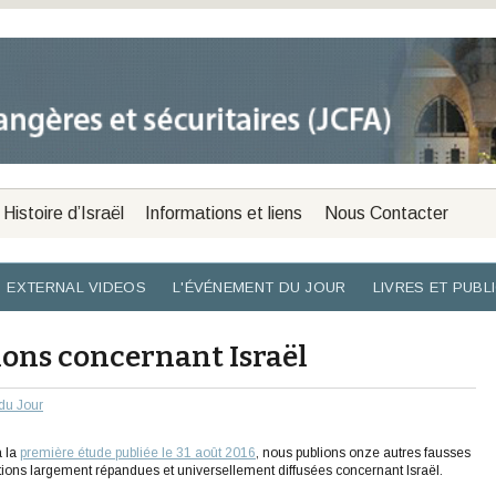
Histoire d’Israël
Informations et liens
Nous Contacter
EXTERNAL VIDEOS
L'ÉVÉNEMENT DU JOUR
LIVRES ET PUBL
tions concernant Israël
du Jour
à la
première étude publiée le 31 août 2016
, nous publions onze autres fausses
tions largement répandues et universellement diffusées concernant Israël.