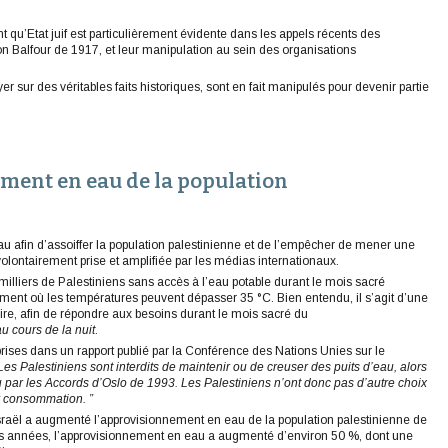
nt qu’Etat juif est particulièrement évidente dans les appels récents des
ion Balfour de 1917, et leur manipulation au sein des organisations
er sur des véritables faits historiques, sont en fait manipulés pour devenir partie
ement en eau de la population
au afin d’assoiffer la population palestinienne et de l’empêcher de mener une
olontairement prise et amplifiée par les médias internationaux.
lliers de Palestiniens sans accès à l’eau potable durant le mois sacré
t où les températures peuvent dépasser 35 °C. Bien entendu, il s’agit d’une
re, afin de répondre aux besoins durant le mois sacré du
 cours de la nuit
.
ises dans un rapport publié par la Conférence des Nations Unies sur le
Les Palestiniens sont interdits de maintenir ou de creuser des puits d’eau, alors
u par les Accords d’Oslo de 1993. Les Palestiniens n’ont donc pas d’autre choix
ur consommation. ”
 Israël a augmenté l’approvisionnement en eau de la population palestinienne de
res années, l’approvisionnement en eau a augmenté d’environ 50 %, dont une