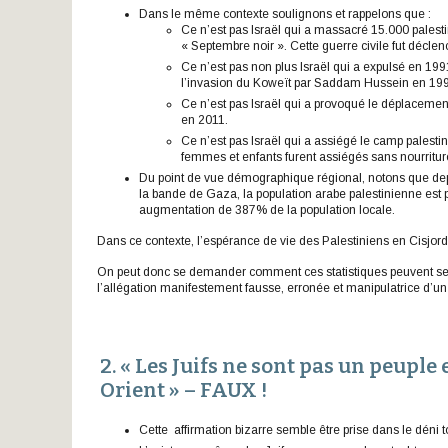
Dans le même contexte soulignons et rappelons que :
Ce n’est pas Israël qui a massacré 15.000 palest
« Septembre noir ». Cette guerre civile fut décle
Ce n’est pas non plus Israël qui a expulsé en 19
l’invasion du Koweït par Saddam Hussein en 19
Ce n’est pas Israël qui a provoqué le déplacemen
en 2011.
Ce n’est pas Israël qui a assiégé le camp pale
femmes et enfants furent assiégés sans nourritur
Du point de vue démographique régional, notons que dep
la bande de Gaza, la population arabe palestinienne est
augmentation de 387% de la population locale.
Dans ce contexte, l’espérance de vie des Palestiniens en Cisjo
On peut donc se demander comment ces statistiques peuvent se
l’allégation manifestement fausse, erronée et manipulatrice d’u
2. « Les Juifs ne sont pas un peuple
Orient » – FAUX !
Cette affirmation bizarre semble être prise dans le déni tot