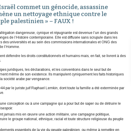
« Israël commet un génocide, assassine
mène un nettoyage ethnique contre le
ple palestinien » – FAUX !
allégation dangereuse, cynique et répugnante est devenue l’un des grands
ges de l’Histoire contemporaine. Elle est diffusée sans scrupule dans les
 des universités et au sein des commissions internationales et ONG des
 de l’Homme.
nt défendre les droits constitutionnels et humains mais, en fait, se livrent à des
.
cipes juridiques, les déclarations, et les conventions dans le seul but de
dement même de son existence. Ils manipulent cyniquement les faits historiques
la société arabe par vengeance.
 par le juriste juif Raphael Lemkin, dont toute la famille a été exterminée par
ve.
, une conception ou à une campagne qui a pour but de saper ou de détruire le
ésespoir.
n’ont jamais mis en œuvre une action militaire, une campagne politique,
uire le groupe national, ethnique, racial et toute structure religieuse du peuple
ondements essentiels de la vie du peuple palestinien, ou même à remettre en