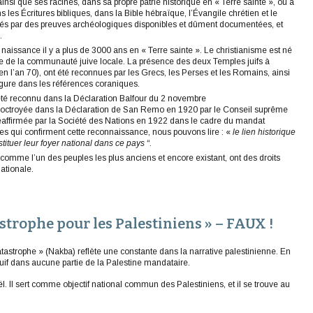
i que ses racines, dans sa propre patrie historique en « Terre sainte », ou à
ns les Écritures bibliques, dans la Bible hébraïque, l’Évangile chrétien et le
rdés par des preuves archéologiques disponibles et dûment documentées, et
.
 naissance il y a plus de 3000 ans en « Terre sainte ». Le christianisme est né
ante de la communauté juive locale. La présence des deux Temples juifs à
en l’an 70), ont été reconnues par les Grecs, les Perses et les Romains, ainsi
 figure dans les références coraniques.
 a été reconnu dans la Déclaration Balfour du 2 novembre
é octroyée dans la Déclaration de San Remo en 1920 par le Conseil suprême
réaffirmée par la Société des Nations en 1922 dans le cadre du mandat
es qui confirment cette reconnaissance, nous pouvons lire : «
le lien historique
stituer leur foyer national dans ce pays
“.
s, comme l’un des peuples les plus anciens et encore existant, ont des droits
ationale.
tastrophe pour les Palestiniens » – FAUX !
atastrophe » (Nakba) reflète une constante dans la narrative palestinienne. En
le juif dans aucune partie de la Palestine mandataire.
. Il sert comme objectif national commun des Palestiniens, et il se trouve au