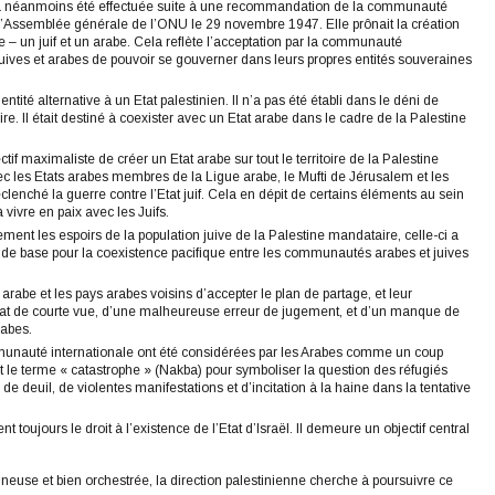
ël a néanmoins été effectuée suite à une recommandation de la communauté
 l’Assemblée générale de l’ONU le 29 novembre 1947. Elle prônait la création
– un juif et un arabe. Cela reflète l’acceptation par la communauté
uives et arabes de pouvoir se gouverner dans leurs propres entités souveraines
entité alternative à un Etat palestinien. Il n’a pas été établi dans le déni de
e. Il était destiné à coexister avec un Etat arabe dans le cadre de la Palestine
ctif maximaliste de créer un Etat arabe sur tout le territoire de la Palestine
ec les Etats arabes membres de la Ligue arabe, le Mufti de Jérusalem et les
lenché la guerre contre l’Etat juif. Cela en dépit de certains éléments au sein
vivre en paix avec les Juifs.
nement les espoirs de la population juive de la Palestine mandataire, celle-ci a
ra de base pour la coexistence pacifique entre les communautés arabes et juives
rabe et les pays arabes voisins d’accepter le plan de partage, et leur
résultat de courte vue, d’une malheureuse erreur de jugement, et d’un manque de
rabes.
communauté internationale ont été considérées par les Arabes comme un coup
ent le terme « catastrophe » (Nakba) pour symboliser la question des réfugiés
e deuil, de violentes manifestations et d’incitation à la haine dans la tentative
 toujours le droit à l’existence de l’Etat d’Israël. Il demeure un objectif central
neuse et bien orchestrée, la direction palestinienne cherche à poursuivre ce