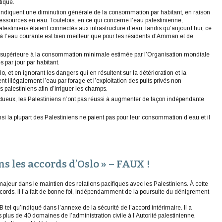
tique.
indiquent une diminution générale de la consommation par habitant, en raison
essources en eau. Toutefois, en ce qui concerne l’eau palestinienne,
tiniens étaient connectés aux infrastructure d’eau, tandis qu’aujourd’hui, ce
ns à l’eau courante est bien meilleur que pour les résidents d’Amman et de
n supérieure à la consommation minimale estimée par l’Organisation mondiale
s par jour par habitant.
et en ignorant les dangers qui en résultent sur la détérioration et la
ent illégalement l’eau par forage et l’exploitation des puits privés non
es palestiniens afin d’irriguer les champs.
ctueux, les Palestiniens n’ont pas réussi à augmenter de façon indépendante
nsi la plupart des Palestiniens ne paient pas pour leur consommation d’eau et il
ans les accords d’Oslo » – FAUX !
jeur dans le maintien des relations pacifiques avec les Palestiniens. À cette
ccords. Il l’a fait de bonne foi, indépendamment de la poursuite du dénigrement
 tel qu’indiqué dans l’annexe de la sécurité de l’accord intérimaire. Il a
 plus de 40 domaines de l’administration civile à l’Autorité palestinienne,