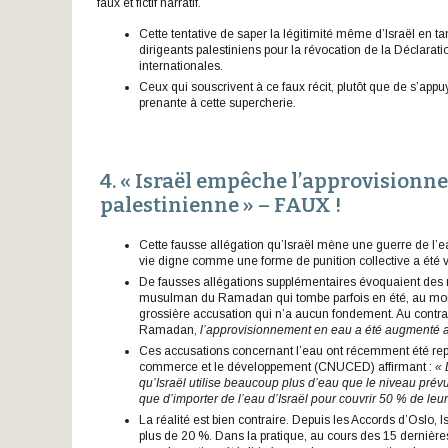
faux et fictif narratif.
Cette tentative de saper la légitimité même d’Israël en ta
dirigeants palestiniens pour la révocation de la Déclarat
internationales.
Ceux qui souscrivent à ce faux récit, plutôt que de s’appuy
prenante à cette supercherie.
4.
« Israël empêche l’approvisionn
palestinienne » – FAUX !
Cette fausse allégation qu’Israël mène une guerre de l’e
vie digne comme une forme de punition collective a été v
De fausses allégations supplémentaires évoquaient des mi
musulman du Ramadan qui tombe parfois en été, au momen
grossière accusation qui n’a aucun fondement. Au contrai
Ramadan,
l’approvisionnement en eau a été augmenté au
Ces accusations concernant l’eau ont récemment été repr
commerce et le développement (CNUCED) affirmant :
« 
qu’Israël utilise beaucoup plus d’eau que le niveau prév
que d’importer de l’eau d’Israël pour couvrir 50 % de le
La réalité est bien contraire. Depuis les Accords d’Oslo,
plus de 20 %. Dans la pratique, au cours des 15 derniè