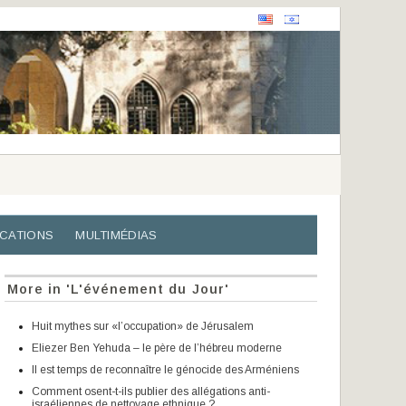
ICATIONS
MULTIMÉDIAS
More in 'L'événement du Jour'
Huit mythes sur «l’occupation» de Jérusalem
Eliezer Ben Yehuda – le père de l’hébreu moderne
Il est temps de reconnaître le génocide des Arméniens
Comment osent-t-ils publier des allégations anti-
israéliennes de nettoyage ethnique ?