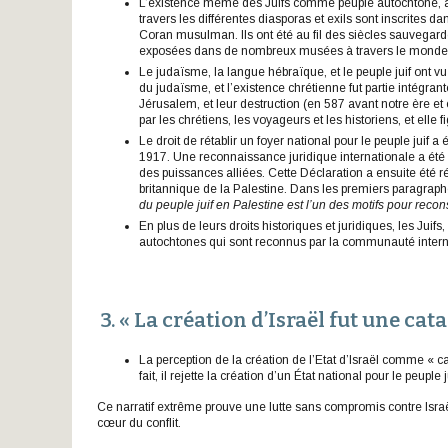
L’existence même des Juifs comme peuple autochtone, ains
travers les différentes diasporas et exils sont inscrites da
Coran musulman. Ils ont été au fil des siècles sauvega
exposées dans de nombreux musées à travers le monde
Le judaïsme, la langue hébraïque, et le peuple juif ont vu
du judaïsme, et l’existence chrétienne fut partie intégr
Jérusalem, et leur destruction (en 587 avant notre ère et 
par les chrétiens, les voyageurs et les historiens, et elle
Le droit de rétablir un foyer national pour le peuple juif
1917. Une reconnaissance juridique internationale a ét
des puissances alliées. Cette Déclaration a ensuite été 
britannique de la Palestine. Dans les premiers paragraph
du peuple juif en Palestine est l’un des motifs pour recon
En plus de leurs droits historiques et juridiques, les Juif
autochtones qui sont reconnus par la communauté intern
3. « La création d’Israël fut une ca
La perception de la création de l’Etat d’Israël comme « c
fait, il rejette la création d’un État national pour le peup
Ce narratif extrême prouve une lutte sans compromis contre Israël
cœur du conflit.