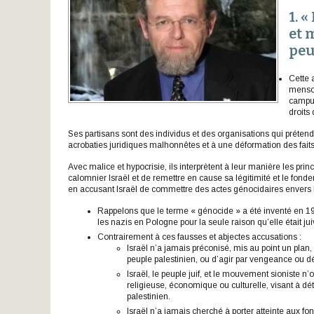
1. 
et 
peu
Cette 
menson
campus
droits
Ses partisans sont des individus et des organisations qui prétende
acrobaties juridiques malhonnêtes et à une déformation des faits
Avec malice et hypocrisie, ils interprètent à leur manière les prin
calomnier Israël et de remettre en cause sa légitimité et le fon
en accusant Israël de commettre des actes génocidaires envers 
Rappelons que le terme « génocide » a été inventé en 1944
les nazis en Pologne pour la seule raison qu’elle était jui
Contrairement à ces fausses et abjectes accusations :
Israël n’a jamais préconisé, mis au point un plan
peuple palestinien, ou d’agir par vengeance ou d
Israël, le peuple juif, et le mouvement sioniste 
religieuse, économique ou culturelle, visant à détr
palestinien.
Israël n’a jamais cherché à porter atteinte aux f