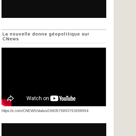
La nouvelle donne géopolitique sur
CNews
https://x.com/CNEWS/status/1880576893763698994