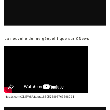
La nouvelle donne géopolitique sur CNews
https://x.com/CNEWS/status/1880576893763698994