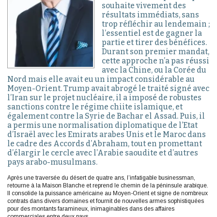
souhaite vivement des
résultats immédiats, sans
trop réfléchir au lendemain ;
l’essentiel est de gagner la
partie et tirer des bénéfices.
Durant son premier mandat,
cette approche n’a pas réussi
avec la Chine, ou la Corée du
Nord mais elle avait eu un impact considérable au
Moyen-Orient. Trump avait abrogé le traité signé avec
l’Iran sur le projet nucléaire, il a imposé de robustes
sanctions contre le régime chiite islamique, et
également contre la Syrie de Bachar el Assad. Puis, il
a permis une normalisation diplomatique de l’Etat
d’Israël avec les Emirats arabes Unis et le Maroc dans
le cadre des Accords d’Abraham, tout en promettant
d’élargir le cercle avec l’Arabie saoudite et d’autres
pays arabo-musulmans.
Après une traversée du désert de quatre ans, l’infatigable businessman,
retourne à la Maison Blanche et reprend le chemin de la péninsule arabique.
Il consolide la puissance américaine au Moyen-Orient et signe de nombreux
contrats dans divers domaines et fournit de nouvelles armes sophistiquées
pour des montants faramineux, inimaginables dans des affaires
commerciales entre deux pays.