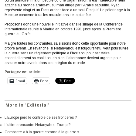
ou un territoire, ni à un peuple ou une organisation. Il est indéfectiblement
attaché au monde arabo-musulman dirigé par l’Arabie saoudite. Ryad
représente vingt et un États arabes face à un seul État juif. Le pèlerinage à la
Mecque concerne tous les musulmans de la planète.
Proposons donc une nouvelle initiative dans le sillage de la Conférence
internationale réunie à Madrid en octobre 1991 juste après la Première
guerre du Golfe.
Malgré toutes les contraintes, saisissons donc cette opportunité pour notre
propre avenir. En revanche, si Nétanyahou est toujours têtu, veut poursuivre
la guerre sans un règlement politique à l’horizon, pour satisfaire
essentiellement sa coalition, eh bien, l’alternance devient urgente pour
assurer notre avenir dans cette région du monde.
Partagez cet article:
Email
Print
More in 'Editorial'
L’Europe perd le contrôle de ses frontières ?
L’ultime rencontre Netanyahou-Trump ?
Combattre « à la guerre comme à la guerre »