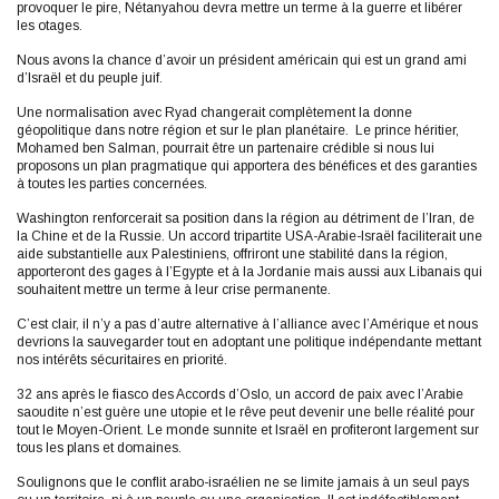
provoquer le pire, Nétanyahou devra mettre un terme à la guerre et libérer
les otages.
Nous avons la chance d’avoir un président américain qui est un grand ami
d’Israël et du peuple juif.
Une normalisation avec Ryad changerait complètement la donne
géopolitique dans notre région et sur le plan planétaire. Le prince héritier,
Mohamed ben Salman, pourrait être un partenaire crédible si nous lui
proposons un plan pragmatique qui apportera des bénéfices et des garanties
à toutes les parties concernées.
Washington renforcerait sa position dans la région au détriment de l’Iran, de
la Chine et de la Russie. Un accord tripartite USA-Arabie-Israël faciliterait une
aide substantielle aux Palestiniens, offriront une stabilité dans la région,
apporteront des gages à l’Egypte et à la Jordanie mais aussi aux Libanais qui
souhaitent mettre un terme à leur crise permanente.
C’est clair, il n’y a pas d’autre alternative à l’alliance avec l’Amérique et nous
devrions la sauvegarder tout en adoptant une politique indépendante mettant
nos intérêts sécuritaires en priorité.
32 ans après le fiasco des Accords d’Oslo, un accord de paix avec l’Arabie
saoudite n’est guère une utopie et le rêve peut devenir une belle réalité pour
tout le Moyen-Orient. Le monde sunnite et Israël en profiteront largement sur
tous les plans et domaines.
Soulignons que le conflit arabo-israélien ne se limite jamais à un seul pays