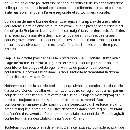
de Trump en Arabie pourront être bénéfiques sous plusieurs conditions dont
celle qui permettrait à Israël de s’associer aux différents acteurs et pour nous
éviter un isolement dans l’arène régionale et surtout internationale.
Lors de sa dernière tournée dans notre région, Trump a exclu une visite à
Jérusalem. Certains observateurs ont conclu que le président américain est
fort déçu de Benjamin Netanyahou et ce malgré tous les démentis. Au fil des
ans, nous avons assisté à des malentendus, des frictions et des crises
parfois graves avec les Etats-Unis mais les relations n’ont jamais abouti à la
rupture ou au divorce, mais chez les Américains il n’existe pas de repas
gratuits…
Depuis sa victoire présidentielle le 6 novembre 2023, Donald Trump avait
exigé de mettre un terme à la guerre et de proposer un plan pragmatique
pour libérer les otages et déloger le Hamas du pouvoir pour pouvoir
poursuivre la normalisation avec l’Arabie saoudite et remodeler la donne
géopolitique au Moyen-Orient.
Nétanyahou a fait la sourde oreille en poursuivant les combats de plus belle.
Il a eu tort. Certes, les affaires internationales ne se règlent pas ainsi, par un
coup de baguette magique et cette politique de Trump souvent zigzag et elle
n’est pas toujours crédible. A chaque fois, il nous surprend. Son
comportement imprévisible nous inquiète beaucoup car il renforce le camp
arabe et risque d’ébranler l’équilibre des forces dans notre région. Pourtant,
les Américains savent parfaitement qu’un affaiblissement de l’Etat juif agirait
contre les intérêts des Etats-Unis au Moyen-Orient.
Toutefois, nous pouvons rectifier le tir. Dans ce nouveau contexte et avant de