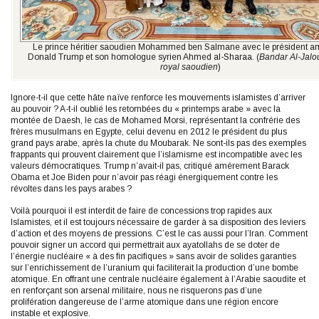
Le prince héritier saoudien Mohammed ben Salmane avec le président a
Donald Trump et son homologue syrien Ahmed al-Sharaa. (
Bandar Al-Jalo
royal saoudien
)
Ignore-t-il que cette hâte naïve renforce les mouvements islamistes d’arriver
au pouvoir ? A-t-il oublié les retombées du « printemps arabe » avec la
montée de Daesh, le cas de Mohamed Morsi, représentant la confrérie des
frères musulmans en Egypte, celui devenu en 2012 le président du plus
grand pays arabe, après la chute du Moubarak. Ne sont-ils pas des exemples
frappants qui prouvent clairement que l’islamisme est incompatible avec les
valeurs démocratiques. Trump n’avait-il pas, critiqué amèrement Barack
Obama et Joe Biden pour n’avoir pas réagi énergiquement contre les
révoltes dans les pays arabes ?
Voilà pourquoi il est interdit de faire de concessions trop rapides aux
Islamistes, et il est toujours nécessaire de garder à sa disposition des leviers
d’action et des moyens de pressions. C’est le cas aussi pour l’Iran. Comment
pouvoir signer un accord qui permettrait aux ayatollahs de se doter de
l’énergie nucléaire « à des fin pacifiques » sans avoir de solides garanties
sur l’enrichissement de l’uranium qui faciliterait la production d’une bombe
atomique. En offrant une centrale nucléaire également à l’Arabie saoudite et
en renforçant son arsenal militaire, nous ne risquerons pas d’une
prolifération dangereuse de l’arme atomique dans une région encore
instable et explosive.