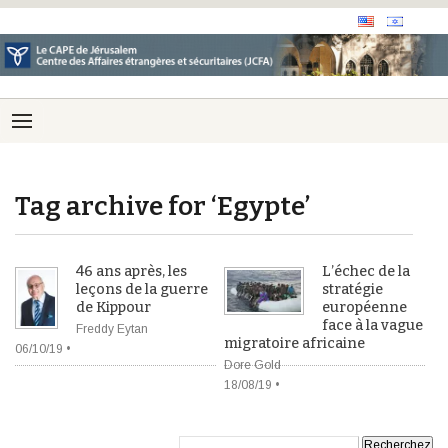
Tag archive for ‘Egypte’
46 ans après, les
L’échec de la
leçons de la guerre
stratégie
de Kippour
européenne
face à la vague
Freddy Eytan
migratoire africaine
06/10/19 •
Dore Gold
18/08/19 •
Recherche: