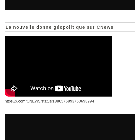
La nouvelle donne géopolitique sur CNews
https://x.com/CNEWS/status/1880576893763698994