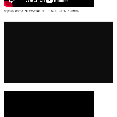
https://x.com/CNEWS/status/1880576893763698994