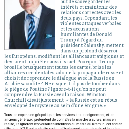
but de sauvegarder les
intérêts et maintenir des
relations correctes avec les
deux pays. Cependant, les
violentes attaques verbales
et les accusations
humiliantes de Donald
Trump à l’égard du
président Zelensky, mettent
dans un profond désarroi
les Européens, modifient les alliances stratégiques et
devraient inquiéter aussi Israël. Pourquoi Trump
brouille brusquement toutes les cartes, brise les
alliances occidentales, adopte la propagande russe et
choisit de reprendre le dialogue avec la Russie en
Arabie saoudite ? Ne risque-t-il pas de tomber dans
le piège de Poutine ? Ignore-t-il qu’on ne peut
comprendre la Russie avec la raison. Winston
Churchill disait justement : « la Russie est un rébus
enveloppé de mystère au sein d’une énigme. »
Tous les experts en géopolitique, les services de renseignement, et les
anciens généraux, prétendent de connaître la marche à suivre, mais en
réalité, ils ignorent les véritables intentions du maître du Kremlin, cet ancien
officier du KGB qui souhaite sortir de l’isolement internationale et lever les