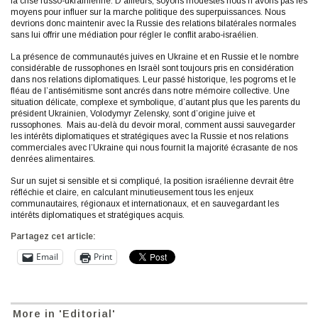
la crise russo-ukrainienne. D’ailleurs, soyons modestes nous n’avons pas les
moyens pour influer sur la marche politique des superpuissances. Nous
devrions donc maintenir avec la Russie des relations bilatérales normales
sans lui offrir une médiation pour régler le conflit arabo-israélien.
La présence de communautés juives en Ukraine et en Russie et le nombre
considérable de russophones en Israël sont toujours pris en considération
dans nos relations diplomatiques. Leur passé historique, les pogroms et le
fléau de l’antisémitisme sont ancrés dans notre mémoire collective. Une
situation délicate, complexe et symbolique, d’autant plus que les parents du
président Ukrainien, Volodymyr Zelensky, sont d’origine juive et
russophones. Mais au-delà du devoir moral, comment aussi sauvegarder
les intérêts diplomatiques et stratégiques avec la Russie et nos relations
commerciales avec l’Ukraine qui nous fournit la majorité écrasante de nos
denrées alimentaires.
Sur un sujet si sensible et si compliqué, la position israélienne devrait être
réfléchie et claire, en calculant minutieusement tous les enjeux
communautaires, régionaux et internationaux, et en sauvegardant les
intérêts diplomatiques et stratégiques acquis.
Partagez cet article:
Email
Print
More in 'Editorial'