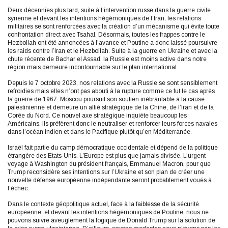
Deux décennies plus tard, suite à l’intervention russe dans la guerre civile
syrienne et devant les intentions hégémoniques de l’Iran, les relations
militaires se sont renforcées avec la création d’un mécanisme qui évite toute
confrontation direct avec Tsahal. Désormais, toutes les frappes contre le
Hezbollah ont été annoncées à l’avance et Poutine a donc laissé poursuivre
les raids contre l’Iran et le Hezbollah. Suite à la guerre en Ukraine et avec la
chute récente de Bachar el Assad, la Russie est moins active dans notre
région mais demeure incontournable sur le plan international.
Depuis le 7 octobre 2023, nos relations avec la Russie se sont sensiblement
refroidies mais elles n’ont pas abouti à la rupture comme ce fut le cas après
la guerre de 1967. Moscou poursuit son soutien inébranlable à la cause
palestinienne et demeure un allié stratégique de la Chine, de l’Iran et de la
Corée du Nord. Ce nouvel axe stratégique inquiète beaucoup les
Américains. Ils préfèrent donc le neutraliser et renforcer leurs forces navales
dans l’océan indien et dans le Pacifique plutôt qu’en Méditerranée.
Israël fait partie du camp démocratique occidentale et dépend de la politique
étrangère des Etats-Unis. L’Europe est plus que jamais divisée. L’urgent
voyage à Washington du président français, Emmanuel Macron, pour que
Trump reconsidère ses intentions sur l’Ukraine et son plan de créer une
nouvelle défense européenne indépendante seront probablement voués à
l’échec.
Dans le contexte géopolitique actuel, face à la faiblesse de la sécurité
européenne, et devant les intentions hégémoniques de Poutine, nous ne
pouvons suivre aveuglement la logique de Donald Trump sur la solution de