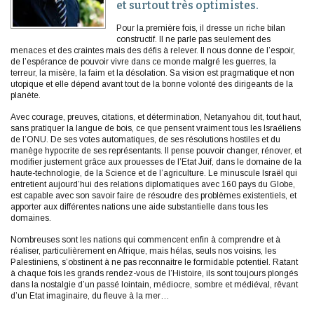
et surtout très optimistes.
Pour la première fois, il dresse un riche bilan
constructif. Il ne parle pas seulement des
menaces et des craintes mais des défis à relever. Il nous donne de l’espoir,
de l’espérance de pouvoir vivre dans ce monde malgré les guerres, la
terreur, la misère, la faim et la désolation. Sa vision est pragmatique et non
utopique et elle dépend avant tout de la bonne volonté des dirigeants de la
planète.
Avec courage, preuves, citations, et détermination, Netanyahou dit, tout haut,
sans pratiquer la langue de bois, ce que pensent vraiment tous les Israéliens
de l’ONU. De ses votes automatiques, de ses résolutions hostiles et du
manège hypocrite de ses représentants. Il pense pouvoir changer, rénover, et
modifier justement grâce aux prouesses de l’Etat Juif, dans le domaine de la
haute-technologie, de la Science et de l’agriculture. Le minuscule Israël qui
entretient aujourd’hui des relations diplomatiques avec 160 pays du Globe,
est capable avec son savoir faire de résoudre des problèmes existentiels, et
apporter aux différentes nations une aide substantielle dans tous les
domaines.
Nombreuses sont les nations qui commencent enfin à comprendre et à
réaliser, particulièrement en Afrique, mais hélas, seuls nos voisins, les
Palestiniens, s’obstinent à ne pas reconnaitre le formidable potentiel. Ratant
à chaque fois les grands rendez-vous de l’Histoire, ils sont toujours plongés
dans la nostalgie d’un passé lointain, médiocre, sombre et médiéval, rêvant
d’un Etat imaginaire, du fleuve à la mer…