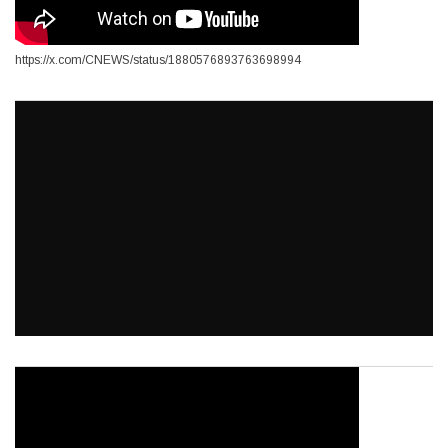
https://x.com/CNEWS/status/1880576893763698994