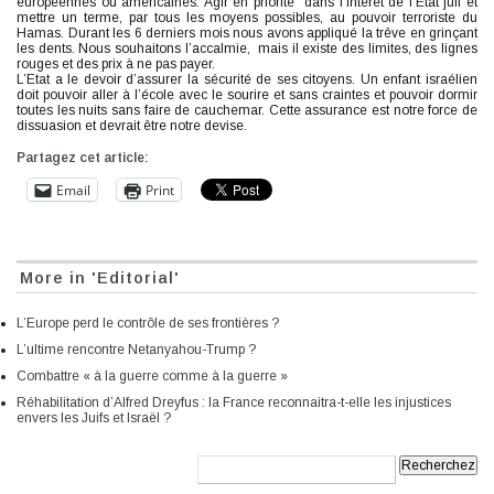
européennes ou américaines. Agir en priorité dans l’intérêt de l’Etat juif et
mettre un terme, par tous les moyens possibles, au pouvoir terroriste du
Hamas. Durant les 6 derniers mois nous avons appliqué la trêve en grinçant
les dents. Nous souhaitons l’accalmie, mais il existe des limites, des lignes
rouges et des prix à ne pas payer.
L’Etat a le devoir d’assurer la sécurité de ses citoyens. Un enfant israélien
doit pouvoir aller à l’école avec le sourire et sans craintes et pouvoir dormir
toutes les nuits sans faire de cauchemar. Cette assurance est notre force de
dissuasion et devrait être notre devise.
Partagez cet article:
Email
Print
More in 'Editorial'
L’Europe perd le contrôle de ses frontières ?
L’ultime rencontre Netanyahou-Trump ?
Combattre « à la guerre comme à la guerre »
Réhabilitation d’Alfred Dreyfus : la France reconnaitra-t-elle les injustices
envers les Juifs et Israël ?
Recherche: