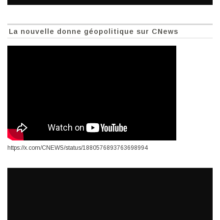
La nouvelle donne géopolitique sur CNews
https://x.com/CNEWS/status/1880576893763698994