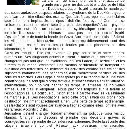
La crainte de s’aventurer dans une attaque de
grande envergure ne doit pas être la devise de l’Etat
juif. Depuis sa création, Israël a surpris le monde par
des coups audacieux et spectaculaires. Le syndrome de la Deuxième guerre
du Liban doit être effacé des esprits. Que faire? Les réponses sont claires
face à l’ennemi implacable. La riposte doit être foudroyante! Comment se
croiser les bras et se retenir face à la pluie des roquettes? Aucun pays au
monde ne peut tolérer un bombardement systématique contre son propre
territoire. Il est souverain. Le Hamas n’attaque pas un territoire occupé! Israël
s’est déjà retiré de toute la bande de Gaza. Aucun prétexte n’existe! Sdérot,
les villages et les kibboutzim qui souffrent quotidiennement sont des
localités qui ont été construites et fleuries par des pionniers, par des
laboureurs, et dans le sillon de la paix.
Gaza est maudite. Elle est devenue un pays terroriste et notre ennemi
numéro un. Ses dirigeants actuels cultivent la haine et la violence. Ils ne
changeront pas tant que les ayatollahs, les Ben Laden, le Hezbollah et les
“Frères musulmans” existeront. Les médias occidentaux se trompent en
qualifiant ces terroristes, de militants ou activistes comme s’ils étaient des
supporters brandissant des banderoles d’un mouvement pacifiste ou des
colleurs d’affiches. Leurs appels désespérés pour la reconduite à une trêve
conditionnée, ne sont que d’ordre tactique et sont destinés à attirer l’attention
internationale, pour pouvoir gagner du temps et amasser de nouvelles
armes. C’est clair et éloquent. Nous piétinons toujours sur le terrain et
l’espoir agonise. La politique du bâton et de la carotte avec les Palestiniens
ne marche plus. Des négociations avec cette organisation qui prône notre
destruction ne riment absolument à rien.
Une perte de temps et d’énergie.
Les tractations sont vouées par avance à l’échec comme elles l’ont été avec
les fameux Accords d’Oslo.
Jérusalem devrait changer fondamentalement sa politique vis-à vis du
Hamas. Changer de discours et prendre des décisions graves et
courageuses sans prendre de considération extérieure. Seule la sécurité des
citoyens israéliens compte! Résister aux pressions internationales,