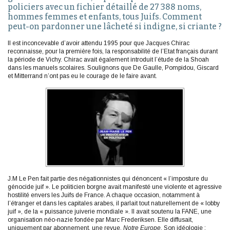
policiers avec un fichier détaillé de 27 388 noms,
hommes femmes et enfants, tous Juifs. Comment
peut-on pardonner une lâcheté si indigne, si criante ?
Il est inconcevable d’avoir attendu 1995 pour que Jacques Chirac
reconnaisse, pour la première fois, la responsabilité de l’Etat français durant
la période de Vichy. Chirac avait également introduit l’étude de la Shoah
dans les manuels scolaires. Soulignons que De Gaulle, Pompidou, Giscard
et Mitterrand n’ont pas eu le courage de le faire avant.
J.M Le Pen fait partie des négationnistes qui dénoncent « l’imposture du
génocide juif ». Le politicien borgne avait manifesté une violente et agressive
hostilité envers les Juifs de France. A chaque occasion, notamment à
l’étranger et dans les capitales arabes, il parlait tout naturellement de « lobby
juif », de la « puissance juiverie mondiale ». Il avait soutenu la FANE, une
organisation néo-nazie fondée par Marc Frederiksen. Elle diffusait,
uniquement par abonnement, une revue,
Notre Europe.
Son idéologie :