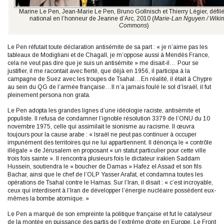
Marine Le Pen, Jean-Marie Le Pen, Bruno Gollnisch et Thierry Légier, défilé
national en l’honneur de Jeanne d’Arc, 2010 (
Marie-Lan Nguyen / Wiki
Commons
)
Le Pen réfutait toute déclaration antisémite de sa part : « je n’aime pas les
tableaux de Modigliani et de Chagall, je m’oppose aussi à Mendès France,
cela ne veut pas dire que je suis un antisémite » me disait-il… Pour se
justifier, il me racontait avec fierté, que déjà en 1956, il participa à la
campagne de Suez avec les troupes de Tsahal…En réalité, il était à Chypre
au sein du QG de l’armée française…II n’a jamais foulé le sol d’Israël, il fut
pleinement persona non grata.
Le Pen adopta les grandes lignes d’une idéologie raciste, antisémite et
populiste. Il refusa de condamner l’ignoble résolution 3379 de l’ONU du 10
novembre 1975, celle qui assimilait le sionisme au racisme. Il œuvra
toujours pour la cause arabe : « Israël ne peut pas continuer à occuper
impunément des territoires qui ne lui appartiennent. Il dénonça le « contrôle
illégale » de Jérusalem en proposant « un statut particulier pour cette ville
trois fois sainte ». Il rencontra plusieurs fois le dictateur irakien Saddam
Hussein, soutiendra le « boucher de Damas » Hafez el Assad et son fils
Bachar, ainsi que le chef de l’OLP Yasser Arafat, et condamna toutes les
opérations de Tsahal contre le Hamas. Sur l’Iran, il disait : « c’est incroyable,
ceux qui interdisent à l’Iran de développer l’énergie nucléaire possèdent eux-
mêmes la bombe atomique. »
Le Pen a marqué de son empreinte la politique française et fut le catalyseur
de la montée en puissance des partis de l’extrême droite en Europe. Le Front