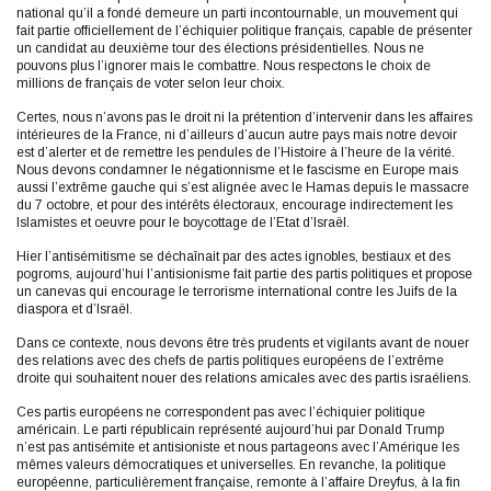
national qu’il a fondé demeure un parti incontournable, un mouvement qui
fait partie officiellement de l’échiquier politique français, capable de présenter
un candidat au deuxième tour des élections présidentielles. Nous ne
pouvons plus l’ignorer mais le combattre. Nous respectons le choix de
millions de français de voter selon leur choix.
Certes, nous n’avons pas le droit ni la prétention d’intervenir dans les affaires
intérieures de la France, ni d’ailleurs d’aucun autre pays mais notre devoir
est d’alerter et de remettre les pendules de l’Histoire à l’heure de la vérité.
Nous devons condamner le négationnisme et le fascisme en Europe mais
aussi l’extrême gauche qui s’est alignée avec le Hamas depuis le massacre
du 7 octobre, et pour des intérêts électoraux, encourage indirectement les
Islamistes et oeuvre pour le boycottage de l’Etat d’Israël.
Hier l’antisémitisme se déchaînait par des actes ignobles, bestiaux et des
pogroms, aujourd’hui l’antisionisme fait partie des partis politiques et propose
un canevas qui encourage le terrorisme international contre les Juifs de la
diaspora et d’Israël.
Dans ce contexte, nous devons être très prudents et vigilants avant de nouer
des relations avec des chefs de partis politiques européens de l’extrême
droite qui souhaitent nouer des relations amicales avec des partis israéliens.
Ces partis européens ne correspondent pas avec l’échiquier politique
américain. Le parti républicain représenté aujourd’hui par Donald Trump
n’est pas antisémite et antisioniste et nous partageons avec l’Amérique les
mêmes valeurs démocratiques et universelles. En revanche, la politique
européenne, particulièrement française, remonte à l’affaire Dreyfus, à la fin