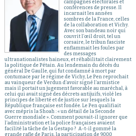
campagnes électorales et
conférences de presse. Il
incarnait les années
sombres de la France, celles
de la collaboration et Vichy.
Avec son bandeau noir qui
couvrit l’œil droit, tel un
corsaire, le tribun fasciste
enflammait les foules par
des messages
ultranationalistes haineux, et réhabilitait clairement
la politique de Pétain. Au lendemain du décès du
général De Gaulle, qui fut condamné à mort par
contumace par le régime de Vichy, Le Pen reprochait
au vainqueur de Verdun d’avoir signé l’armistice
mais il portait un jugement favorable au maréchal, à
celui qui avait signé des décrets antijuifs, violé les
principes de liberté et de justice sur lesquels la
République française est fondée. Le Pen qualifiait
avec mépris la Shoah : « un détail de la Seconde
Guerre mondiale ». Comment pouvait-il ignorer que
l’administration et la police françaises avaient
facilité la tâche de la Gestapo ? A-t-il gommé la
grande rafle de Paris, la participation de 9000