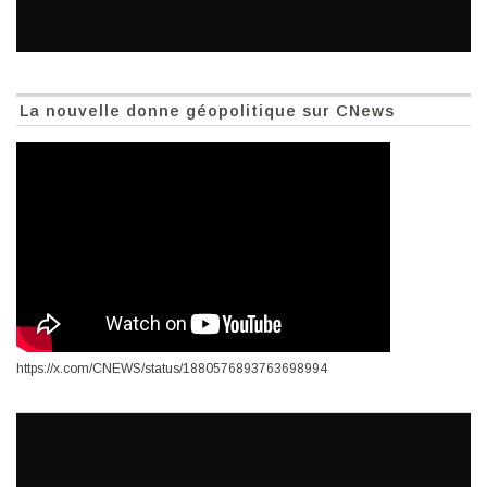
La nouvelle donne géopolitique sur CNews
https://x.com/CNEWS/status/1880576893763698994